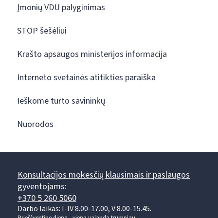
Įmonių VDU palyginimas
STOP šešėliui
Krašto apsaugos ministerijos informacija
Interneto svetainės atitikties paraiška
Ieškome turto savininkų
Nuorodos
Konsultacijos mokesčių klausimais ir paslaugos
gyventojams:
+370 5 260 5060
Darbo laikas: I-IV 8.00-17.00, V 8.00-15.45.
Prieššventinę dieną - viena valanda trumpiau.