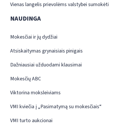
Vienas langelis prievolėms valstybei sumokėti
NAUDINGA
Mokesčiai ir jų dydžiai
Atsiskaitymas grynaisiais pinigais
Dažniausiai užduodami klausimai
Mokesčių ABC
Viktorina moksleiviams
VMI kviečia į „Pasimatymą su mokesčiais“
VMI turto aukcionai