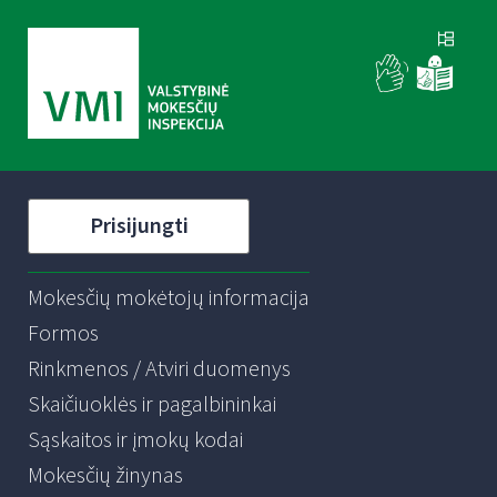
Prisijungti
Mokesčių mokėtojų informacija
Formos
Rinkmenos / Atviri duomenys
Skaičiuoklės ir pagalbininkai
Sąskaitos ir įmokų kodai
Mokesčių žinynas