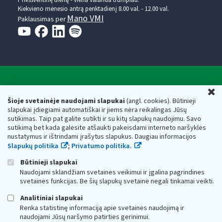
Kiekvieno mėnesio antrą penktadienį 8.00 val. - 12.00 val.
Mano VMI
Paklausimas per
Valstybinė mokesčių inspekcija prie Lietuvos
U
Respublikos finansų ministerijos
Šioje svetainėje naudojami slapukai
(angl. cookies). Būtinieji
slapukai įdiegiami automatiškai ir jiems nėra reikalingas Jūsų
Biudžetinė įstaiga. Juridinio asmens kodas — 188659752,
sutikimas. Taip pat galite sutikti ir su kitų slapukų naudojimu. Savo
adresas: Vasario 16-osios g. 14, 01107 Vilnius, Lietuva, el.paštas:
sutikimą bet kada galėsite atšaukti pakeisdami interneto naršyklės
vmi@vmi.lt
, E. pristatymo dėžutės adresas 188659752
nustatymus ir ištrindami įrašytus slapukus. Daugiau informacijos
Duomenys apie Valstybinę mokesčių inspekciją prie Lietuvos
Slapukų politika
;
Privatumo politika.
Respublikos finansų ministerijos kaupiami ir saugomi Juridinių
asmenų registre
Būtinieji slapukai
Naudojami sklandžiam svetainės veikimui ir įgalina pagrindines
svetainės funkcijas. Be šių slapukų svetainė negali tinkamai veikti.
Analitiniai slapukai
Renka statistinę informaciją apie svetainės naudojimą ir
naudojami Jūsų naršymo patirties gerinimui.