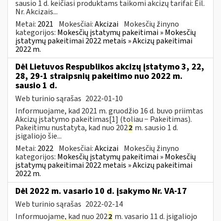
sausio 1 d. keičiasi produktams taikomi akcizų tarifai: Eil.
Nr. Akcizais...
Metai:
2021
Mokesčiai:
Akcizai
Mokesčių žinyno
kategorijos:
Mokesčių įstatymų pakeitimai » Mokesčių
įstatymų pakeitimai 2022 metais » Akcizų pakeitimai
2022 m.
Dėl Lietuvos Respublikos akcizų įstatymo 3, 22,
28, 29-1 straipsnių pakeitimo nuo 2022 m.
sausio 1 d.
Web turinio sąrašas
2022-01-10
Informuojame, kad 2021 m. gruodžio 16 d. buvo priimtas
Akcizų įstatymo pakeitimas[1] (toliau − Pakeitimas).
Pakeitimu nustatyta, kad nuo 202
2
m. sausio 1 d.
įsigaliojo šie...
Metai:
2022
Mokesčiai:
Akcizai
Mokesčių žinyno
kategorijos:
Mokesčių įstatymų pakeitimai » Mokesčių
įstatymų pakeitimai 2022 metais » Akcizų pakeitimai
2022 m.
Dėl 2022 m. vasario 10 d. įsakymo Nr. VA-17
Web turinio sąrašas
2022-02-14
Informuojame, kad nuo 202
2
m. vasario 11 d. įsigaliojo