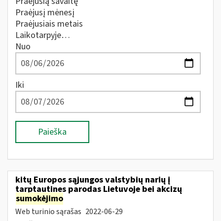
Praėjusią savaitę
Praėjusį mėnesį
Praėjusiais metais
Laikotarpyje…
Nuo
Iki
Paieška
kitų Europos sąjungos valstybių narių į
tarptautines parodas Lietuvoje bei akcizų
sumokėjimo
Web turinio sąrašas
2022-06-29