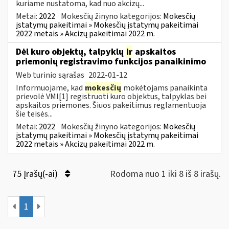
kuriame nustatoma, kad nuo akcizų...
Metai:
2022
Mokesčių žinyno kategorijos:
Mokesčių
įstatymų pakeitimai » Mokesčių įstatymų pakeitimai
2022 metais » Akcizų pakeitimai 2022 m.
Dėl kuro objektų, talpyklų
ir
apskaitos
priemonių registravimo funkcijos panaikinimo
Web turinio sąrašas
2022-01-12
Informuojame, kad
mokesčių
mokėtojams panaikinta
prievolė VMI[1] registruoti kuro objektus, talpyklas bei
apskaitos priemones. Šiuos pakeitimus reglamentuoja
šie teisės...
Metai:
2022
Mokesčių žinyno kategorijos:
Mokesčių
įstatymų pakeitimai » Mokesčių įstatymų pakeitimai
2022 metais » Akcizų pakeitimai 2022 m.
75 Įrašų(-ai)
Rodoma nuo 1 iki 8 iš 8 irašų.
1