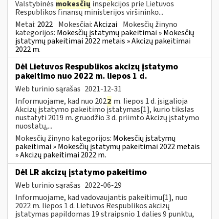
Valstybinės
mokesčių
inspekcijos prie Lietuvos
Respublikos finansų ministerijos viršininko...
Metai:
2022
Mokesčiai:
Akcizai
Mokesčių žinyno
kategorijos:
Mokesčių įstatymų pakeitimai » Mokesčių
įstatymų pakeitimai 2022 metais » Akcizų pakeitimai
2022 m.
Dėl Lietuvos Respublikos akcizų įstatymo
pakeitimo nuo 2022 m. liepos 1 d.
Web turinio sąrašas
2021-12-31
Informuojame, kad nuo 202
2
m. liepos 1 d. įsigalioja
Akcizų įstatymo pakeitimo įstatymas[1], kurio tikslas
nustatyti 2019 m. gruodžio 3 d. priimto Akcizų įstatymo
nuostatų,...
Mokesčių žinyno kategorijos:
Mokesčių įstatymų
pakeitimai » Mokesčių įstatymų pakeitimai 2022 metais
» Akcizų pakeitimai 2022 m.
Dėl LR akcizų įstatymo pakeitimo
Web turinio sąrašas
2022-06-29
Informuojame, kad vadovaujantis pakeitimu[1], nuo
2022 m. liepos 1 d. Lietuvos Respublikos akcizų
įstatymas papildomas 19 straipsnio 1 dalies 9 punktu,