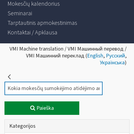
Mokesčių kalendorius
Seminarai
Tarptautinis apmokestinimas
Kontaktai / Apklausa
VMI Machine translation / VMI Машинный перевод /
VMI Машинний переклад (
English
,
Русский
,
Українська
)
Paieška
Kategorijos