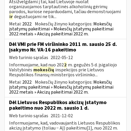
Atsižvelgdami į tai, kad Lietuvoje nuolat
organizuojamos tarptautinės alkoholinių gėrimų
parodos, kuriose neparduodami, tačiau demonstruojami
ir
degustuojami ne tik...
Metai:
2022
Mokesčių žinyno kategorijos:
Mokesčių
įstatymų pakeitimai » Mokesčių įstatymų pakeitimai
2022 metais » Akcizų pakeitimai 2022 m.
Dėl VMI prie FM viršininko 2011 m. sausio 25 d.
įsakymo Nr. VA-16 pakeitimo
Web turinio sąrašas
2022-05-12
Informuojame, kad nuo 202
2
m. gegužės 5 d. įsigaliojo
Valstybinės
mokesčių
inspekcijos prie Lietuvos
Respublikos finansų ministerijos viršininko...
Metai:
2022
Mokesčių žinyno kategorijos:
Mokesčių
įstatymų pakeitimai » Mokesčių įstatymų pakeitimai
2022 metais » Akcizų pakeitimai 2022 m.
Dėl Lietuvos Respublikos akcizų įstatymo
pakeitimo nuo 2022 m. sausio 1 d.
Web turinio sąrašas
2021-12-02
Informuojame, kad, vadovaujantis Lietuvos Respublikos
akcizų įstatymo (toliau − AĮ) pakeitimu[1], nuo 2022 m.