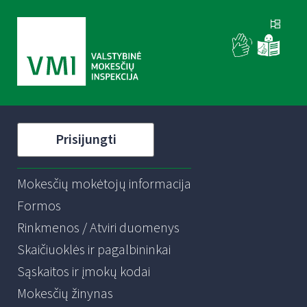
Prisijungti
Mokesčių mokėtojų informacija
Formos
Rinkmenos / Atviri duomenys
Skaičiuoklės ir pagalbininkai
Sąskaitos ir įmokų kodai
Mokesčių žinynas