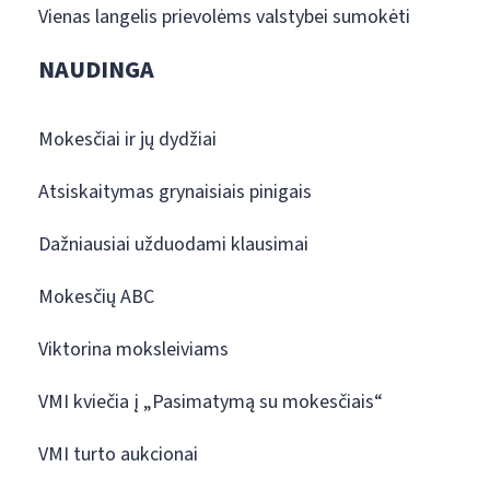
Vienas langelis prievolėms valstybei sumokėti
NAUDINGA
Mokesčiai ir jų dydžiai
Atsiskaitymas grynaisiais pinigais
Dažniausiai užduodami klausimai
Mokesčių ABC
Viktorina moksleiviams
VMI kviečia į „Pasimatymą su mokesčiais“
VMI turto aukcionai