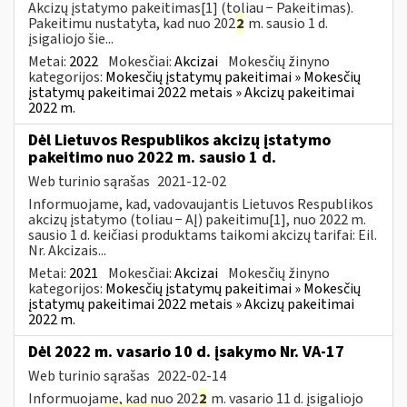
Akcizų įstatymo pakeitimas[1] (toliau − Pakeitimas).
Pakeitimu nustatyta, kad nuo 202
2
m. sausio 1 d.
įsigaliojo šie...
Metai:
2022
Mokesčiai:
Akcizai
Mokesčių žinyno
kategorijos:
Mokesčių įstatymų pakeitimai » Mokesčių
įstatymų pakeitimai 2022 metais » Akcizų pakeitimai
2022 m.
Dėl Lietuvos Respublikos akcizų įstatymo
pakeitimo nuo 2022 m. sausio 1 d.
Web turinio sąrašas
2021-12-02
Informuojame, kad, vadovaujantis Lietuvos Respublikos
akcizų įstatymo (toliau − AĮ) pakeitimu[1], nuo 2022 m.
sausio 1 d. keičiasi produktams taikomi akcizų tarifai: Eil.
Nr. Akcizais...
Metai:
2021
Mokesčiai:
Akcizai
Mokesčių žinyno
kategorijos:
Mokesčių įstatymų pakeitimai » Mokesčių
įstatymų pakeitimai 2022 metais » Akcizų pakeitimai
2022 m.
Dėl 2022 m. vasario 10 d. įsakymo Nr. VA-17
Web turinio sąrašas
2022-02-14
Informuojame, kad nuo 202
2
m. vasario 11 d. įsigaliojo