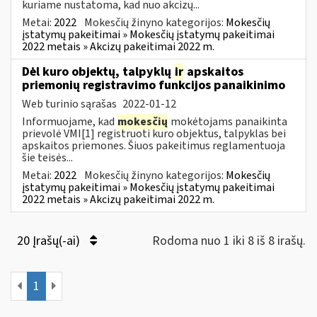
kuriame nustatoma, kad nuo akcizų...
Metai:
2022
Mokesčių žinyno kategorijos:
Mokesčių
įstatymų pakeitimai » Mokesčių įstatymų pakeitimai
2022 metais » Akcizų pakeitimai 2022 m.
Dėl kuro objektų, talpyklų
ir
apskaitos
priemonių registravimo funkcijos panaikinimo
Web turinio sąrašas
2022-01-12
Informuojame, kad
mokesčių
mokėtojams panaikinta
prievolė VMI[1] registruoti kuro objektus, talpyklas bei
apskaitos priemones. Šiuos pakeitimus reglamentuoja
šie teisės...
Metai:
2022
Mokesčių žinyno kategorijos:
Mokesčių
įstatymų pakeitimai » Mokesčių įstatymų pakeitimai
2022 metais » Akcizų pakeitimai 2022 m.
20 Įrašų(-ai)
Rodoma nuo 1 iki 8 iš 8 irašų.
1