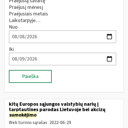
Praėjusią savaitę
Praėjusį mėnesį
Praėjusiais metais
Laikotarpyje…
Nuo
Iki
Paieška
kitų Europos sąjungos valstybių narių į
tarptautines parodas Lietuvoje bei akcizų
sumokėjimo
Web turinio sąrašas
2022-06-29