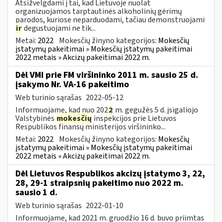
Atsižvelgdami į tai, kad Lietuvoje nuolat
organizuojamos tarptautinės alkoholinių gėrimų
parodos, kuriose neparduodami, tačiau demonstruojami
ir
degustuojami ne tik...
Metai:
2022
Mokesčių žinyno kategorijos:
Mokesčių
įstatymų pakeitimai » Mokesčių įstatymų pakeitimai
2022 metais » Akcizų pakeitimai 2022 m.
Dėl VMI prie FM viršininko 2011 m. sausio 25 d.
įsakymo Nr. VA-16 pakeitimo
Web turinio sąrašas
2022-05-12
Informuojame, kad nuo 202
2
m. gegužės 5 d. įsigaliojo
Valstybinės
mokesčių
inspekcijos prie Lietuvos
Respublikos finansų ministerijos viršininko...
Metai:
2022
Mokesčių žinyno kategorijos:
Mokesčių
įstatymų pakeitimai » Mokesčių įstatymų pakeitimai
2022 metais » Akcizų pakeitimai 2022 m.
Dėl Lietuvos Respublikos akcizų įstatymo 3, 22,
28, 29-1 straipsnių pakeitimo nuo 2022 m.
sausio 1 d.
Web turinio sąrašas
2022-01-10
Informuojame, kad 2021 m. gruodžio 16 d. buvo priimtas