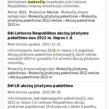
Valstybinės
mokesčių
inspekcijos prie Lietuvos
Respublikos finansų ministerijos viršininko...
Metai:
2022
Mokesčiai:
Akcizai
Mokesčių žinyno
kategorijos:
Mokesčių įstatymų pakeitimai » Mokesčių
įstatymų pakeitimai 2022 metais » Akcizų pakeitimai
2022 m.
Dėl Lietuvos Respublikos akcizų įstatymo
pakeitimo nuo 2022 m. liepos 1 d.
Web turinio sąrašas
2021-12-31
Informuojame, kad nuo 202
2
m. liepos 1 d. įsigalioja
Akcizų įstatymo pakeitimo įstatymas[1], kurio tikslas
nustatyti 2019 m. gruodžio 3 d. priimto Akcizų įstatymo
nuostatų,...
Mokesčių žinyno kategorijos:
Mokesčių įstatymų
pakeitimai » Mokesčių įstatymų pakeitimai 2022 metais
» Akcizų pakeitimai 2022 m.
Dėl LR akcizų įstatymo pakeitimo
Web turinio sąrašas
2022-06-29
Informuojame, kad vadovaujantis pakeitimu[1], nuo
2022 m. liepos 1 d. Lietuvos Respublikos akcizų
įstatymas papildomas 19 straipsnio 1 dalies 9 punktu,