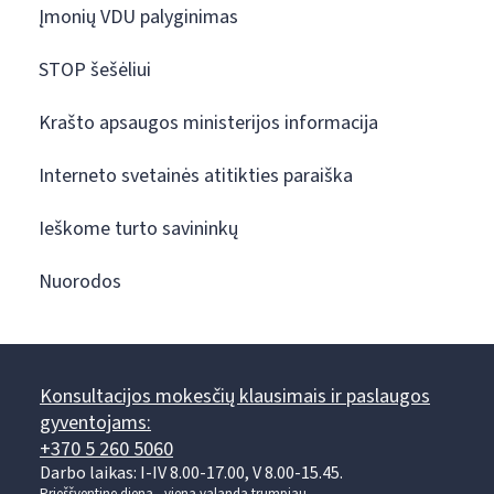
Įmonių VDU palyginimas
STOP šešėliui
Krašto apsaugos ministerijos informacija
Interneto svetainės atitikties paraiška
Ieškome turto savininkų
Nuorodos
Konsultacijos mokesčių klausimais ir paslaugos
gyventojams:
+370 5 260 5060
Darbo laikas: I-IV 8.00-17.00, V 8.00-15.45.
Prieššventinę dieną - viena valanda trumpiau.