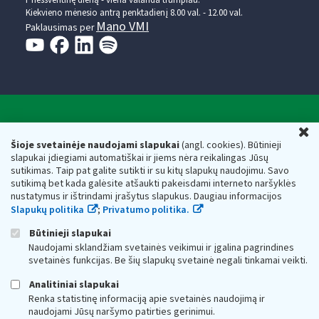
Kiekvieno mėnesio antrą penktadienį 8.00 val. - 12.00 val.
Mano VMI
Paklausimas per
Valstybinė mokesčių inspekcija prie Lietuvos
U
Respublikos finansų ministerijos
Šioje svetainėje naudojami slapukai
(angl. cookies). Būtinieji
slapukai įdiegiami automatiškai ir jiems nėra reikalingas Jūsų
Biudžetinė įstaiga. Juridinio asmens kodas — 188659752,
sutikimas. Taip pat galite sutikti ir su kitų slapukų naudojimu. Savo
adresas: Vasario 16-osios g. 14, 01107 Vilnius, Lietuva, el.paštas:
sutikimą bet kada galėsite atšaukti pakeisdami interneto naršyklės
vmi@vmi.lt
, E. pristatymo dėžutės adresas 188659752
nustatymus ir ištrindami įrašytus slapukus. Daugiau informacijos
Duomenys apie Valstybinę mokesčių inspekciją prie Lietuvos
Slapukų politika
;
Privatumo politika.
Respublikos finansų ministerijos kaupiami ir saugomi Juridinių
asmenų registre
Būtinieji slapukai
Naudojami sklandžiam svetainės veikimui ir įgalina pagrindines
svetainės funkcijas. Be šių slapukų svetainė negali tinkamai veikti.
Analitiniai slapukai
Renka statistinę informaciją apie svetainės naudojimą ir
naudojami Jūsų naršymo patirties gerinimui.