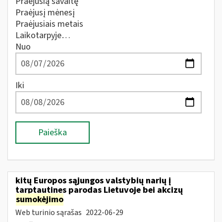
Praėjusią savaitę
Praėjusį mėnesį
Praėjusiais metais
Laikotarpyje…
Nuo
Iki
Paieška
kitų Europos sąjungos valstybių narių į
tarptautines parodas Lietuvoje bei akcizų
sumokėjimo
Web turinio sąrašas
2022-06-29