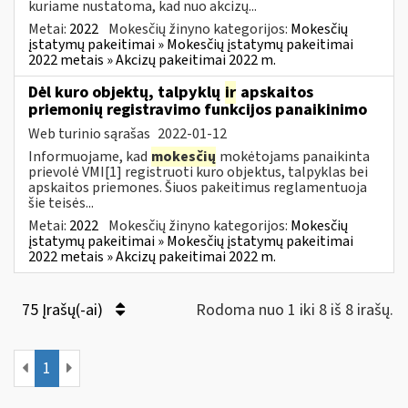
kuriame nustatoma, kad nuo akcizų...
Metai:
2022
Mokesčių žinyno kategorijos:
Mokesčių
įstatymų pakeitimai » Mokesčių įstatymų pakeitimai
2022 metais » Akcizų pakeitimai 2022 m.
Dėl kuro objektų, talpyklų
ir
apskaitos
priemonių registravimo funkcijos panaikinimo
Web turinio sąrašas
2022-01-12
Informuojame, kad
mokesčių
mokėtojams panaikinta
prievolė VMI[1] registruoti kuro objektus, talpyklas bei
apskaitos priemones. Šiuos pakeitimus reglamentuoja
šie teisės...
Metai:
2022
Mokesčių žinyno kategorijos:
Mokesčių
įstatymų pakeitimai » Mokesčių įstatymų pakeitimai
2022 metais » Akcizų pakeitimai 2022 m.
75 Įrašų(-ai)
Rodoma nuo 1 iki 8 iš 8 irašų.
1