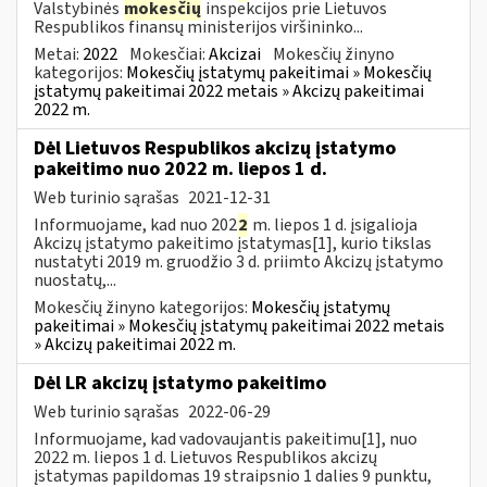
Valstybinės
mokesčių
inspekcijos prie Lietuvos
Respublikos finansų ministerijos viršininko...
Metai:
2022
Mokesčiai:
Akcizai
Mokesčių žinyno
kategorijos:
Mokesčių įstatymų pakeitimai » Mokesčių
įstatymų pakeitimai 2022 metais » Akcizų pakeitimai
2022 m.
Dėl Lietuvos Respublikos akcizų įstatymo
pakeitimo nuo 2022 m. liepos 1 d.
Web turinio sąrašas
2021-12-31
Informuojame, kad nuo 202
2
m. liepos 1 d. įsigalioja
Akcizų įstatymo pakeitimo įstatymas[1], kurio tikslas
nustatyti 2019 m. gruodžio 3 d. priimto Akcizų įstatymo
nuostatų,...
Mokesčių žinyno kategorijos:
Mokesčių įstatymų
pakeitimai » Mokesčių įstatymų pakeitimai 2022 metais
» Akcizų pakeitimai 2022 m.
Dėl LR akcizų įstatymo pakeitimo
Web turinio sąrašas
2022-06-29
Informuojame, kad vadovaujantis pakeitimu[1], nuo
2022 m. liepos 1 d. Lietuvos Respublikos akcizų
įstatymas papildomas 19 straipsnio 1 dalies 9 punktu,