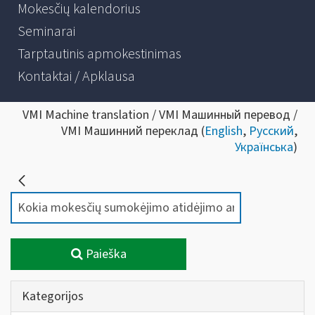
Mokesčių kalendorius
Seminarai
Tarptautinis apmokestinimas
Kontaktai / Apklausa
VMI Machine translation / VMI Машинный перевод /
VMI Машинний переклад (
English
,
Русский
,
Українська
)
Paieška
Kategorijos