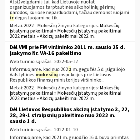
Atsižvelgdami į tai, kad Lietuvoje nuolat
organizuojamos tarptautinės alkoholinių gėrimų
parodos, kuriose neparduodami, tačiau demonstruojami
ir
degustuojami ne tik...
Metai:
2022
Mokesčių žinyno kategorijos:
Mokesčių
įstatymų pakeitimai » Mokesčių įstatymų pakeitimai
2022 metais » Akcizų pakeitimai 2022 m.
Dėl VMI prie FM viršininko 2011 m. sausio 25 d.
įsakymo Nr. VA-16 pakeitimo
Web turinio sąrašas
2022-05-12
Informuojame, kad nuo 202
2
m. gegužės 5 d. įsigaliojo
Valstybinės
mokesčių
inspekcijos prie Lietuvos
Respublikos finansų ministerijos viršininko...
Metai:
2022
Mokesčių žinyno kategorijos:
Mokesčių
įstatymų pakeitimai » Mokesčių įstatymų pakeitimai
2022 metais » Akcizų pakeitimai 2022 m.
Dėl Lietuvos Respublikos akcizų įstatymo 3, 22,
28, 29-1 straipsnių pakeitimo nuo 2022 m.
sausio 1 d.
Web turinio sąrašas
2022-01-10
Informuojame, kad 2021 m. gruodžio 16 d. buvo priimtas