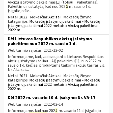
Akcizų įstatymo pakeitimas[1] (toliau − Pakeitimas).
Pakeitimu nustatyta, kad nuo 202
2
m. sausio 1 d.
įsigaliojo šie...
Metai:
2022
Mokesčiai:
Akcizai
Mokesčių žinyno
kategorijos:
Mokesčių įstatymų pakeitimai » Mokesčių
įstatymų pakeitimai 2022 metais » Akcizų pakeitimai
2022 m.
Dėl Lietuvos Respublikos akcizų įstatymo
pakeitimo nuo 2022 m. sausio 1 d.
Web turinio sąrašas
2021-12-02
Informuojame, kad, vadovaujantis Lietuvos Respublikos
akcizų įstatymo (toliau − AĮ) pakeitimu[1], nuo 2022 m.
sausio 1 d. keičiasi produktams taikomi akcizų tarifai: Eil.
Nr. Akcizais...
Metai:
2021
Mokesčiai:
Akcizai
Mokesčių žinyno
kategorijos:
Mokesčių įstatymų pakeitimai » Mokesčių
įstatymų pakeitimai 2022 metais » Akcizų pakeitimai
2022 m.
Dėl 2022 m. vasario 10 d. įsakymo Nr. VA-17
Web turinio sąrašas
2022-02-14
Informuojame, kad nuo 202
2
m. vasario 11 d. įsigaliojo