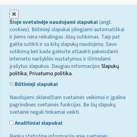
Uždaryti
Šioje svetainėje naudojami slapukai
(angl.
cookies). Būtinieji slapukai įdiegiami automatiškai
ir jiems nėra reikalingas Jūsų sutikimas. Taip pat
galite sutikti ir su kitų slapukų naudojimu. Savo
sutikimą bet kada galėsite atšaukti pakeisdami
interneto naršyklės nustatymus ir ištrindami
įrašytus slapukus. Daugiau informacijos
Slapukų
politika
;
Privatumo politika.
Būtinieji slapukai
Naudojami sklandžiam svetainės veikimui ir įgalina
pagrindines svetainės funkcijas. Be šių slapukų
svetainė negali tinkamai veikti.
Analitiniai slapukai
Renka statistinę informaciją apie svetainės