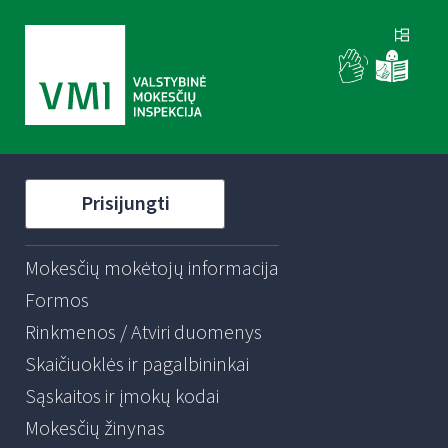
Prisijungti
Mokesčių mokėtojų informacija
Formos
Rinkmenos / Atviri duomenys
Skaičiuoklės ir pagalbininkai
Sąskaitos ir įmokų kodai
Mokesčių žinynas