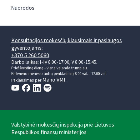
Nuorodos
Konsultacijos mokesčių klausimais ir paslaugos
gyventojams:
+370 5 260 5060
Darbo laikas: I-IV 8.00-17.00, V 8.00-15.45.
Prieššventinę dieną - viena valanda trumpiau.
Kiekvieno mėnesio antrą penktadienį 8.00 val. - 12.00 val.
Mano VMI
Paklausimas per
Valstybinė mokesčių inspekcija prie Lietuvos
Respublikos finansų ministerijos