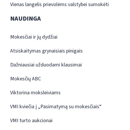
Vienas langelis prievolėms valstybei sumokėti
NAUDINGA
Mokesčiai ir jų dydžiai
Atsiskaitymas grynaisiais pinigais
Dažniausiai užduodami klausimai
Mokesčių ABC
Viktorina moksleiviams
VMI kviečia į „Pasimatymą su mokesčiais“
VMI turto aukcionai