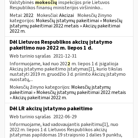
Valstybinės
mokesčių
inspekcijos prie Lietuvos
Respublikos finansų ministerijos viršininko...
Metai:
2022
Mokesčiai:
Akcizai
Mokesčių žinyno
kategorijos:
Mokesčių įstatymų pakeitimai » Mokesčių
įstatymų pakeitimai 2022 metais » Akcizų pakeitimai
2022 m.
Dėl Lietuvos Respublikos akcizų įstatymo
pakeitimo nuo 2022 m. liepos 1 d.
Web turinio sąrašas
2021-12-31
Informuojame, kad nuo 202
2
m. liepos 1 d. įsigalioja
Akcizų įstatymo pakeitimo įstatymas[1], kurio tikslas
nustatyti 2019 m. gruodžio 3 d. priimto Akcizų įstatymo
nuostatų,...
Mokesčių žinyno kategorijos:
Mokesčių įstatymų
pakeitimai » Mokesčių įstatymų pakeitimai 2022 metais
» Akcizų pakeitimai 2022 m.
Dėl LR akcizų įstatymo pakeitimo
Web turinio sąrašas
2022-06-29
Informuojame, kad vadovaujantis pakeitimu[1], nuo
2022 m. liepos 1 d. Lietuvos Respublikos akcizų
įstatymas papildomas 19 straipsnio 1 dalies 9 punktu,