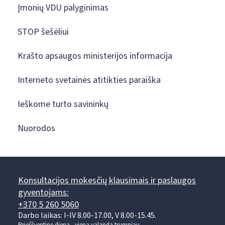
Įmonių VDU palyginimas
STOP šešėliui
Krašto apsaugos ministerijos informacija
Interneto svetainės atitikties paraiška
Ieškome turto savininkų
Nuorodos
Konsultacijos mokesčių klausimais ir paslaugos
gyventojams:
+370 5 260 5060
Darbo laikas: I-IV 8.00-17.00, V 8.00-15.45.
Prieššventinę dieną - viena valanda trumpiau.