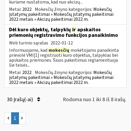
kuriame nustatoma, kad nuo akcizų...
Metai:
2022
Mokesčių žinyno kategorijos:
Mokesčių
įstatymų pakeitimai » Mokesčių įstatymų pakeitimai
2022 metais » Akcizų pakeitimai 2022 m.
Dėl kuro objektų, talpyklų
ir
apskaitos
priemonių registravimo funkcijos panaikinimo
Web turinio sąrašas
2022-01-12
Informuojame, kad
mokesčių
mokėtojams panaikinta
prievolė VMI[1] registruoti kuro objektus, talpyklas bei
apskaitos priemones. Šiuos pakeitimus reglamentuoja
šie teisės...
Metai:
2022
Mokesčių žinyno kategorijos:
Mokesčių
įstatymų pakeitimai » Mokesčių įstatymų pakeitimai
2022 metais » Akcizų pakeitimai 2022 m.
30 Įrašų(-ai)
Rodoma nuo 1 iki 8 iš 8 irašų.
1