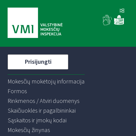
Prisijungti
Mokesčių mokėtojų informacija
Formos
Rinkmenos / Atviri duomenys
Skaičiuoklės ir pagalbininkai
Sąskaitos ir įmokų kodai
Mokesčių žinynas