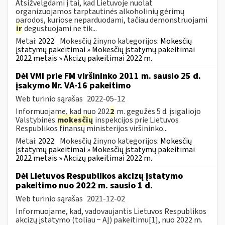
Atsižvelgdami į tai, kad Lietuvoje nuolat
organizuojamos tarptautinės alkoholinių gėrimų
parodos, kuriose neparduodami, tačiau demonstruojami
ir
degustuojami ne tik...
Metai:
2022
Mokesčių žinyno kategorijos:
Mokesčių
įstatymų pakeitimai » Mokesčių įstatymų pakeitimai
2022 metais » Akcizų pakeitimai 2022 m.
Dėl VMI prie FM viršininko 2011 m. sausio 25 d.
įsakymo Nr. VA-16 pakeitimo
Web turinio sąrašas
2022-05-12
Informuojame, kad nuo 202
2
m. gegužės 5 d. įsigaliojo
Valstybinės
mokesčių
inspekcijos prie Lietuvos
Respublikos finansų ministerijos viršininko...
Metai:
2022
Mokesčių žinyno kategorijos:
Mokesčių
įstatymų pakeitimai » Mokesčių įstatymų pakeitimai
2022 metais » Akcizų pakeitimai 2022 m.
Dėl Lietuvos Respublikos akcizų įstatymo
pakeitimo nuo 2022 m. sausio 1 d.
Web turinio sąrašas
2021-12-02
Informuojame, kad, vadovaujantis Lietuvos Respublikos
akcizų įstatymo (toliau − AĮ) pakeitimu[1], nuo 2022 m.