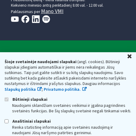
Kiekvieno mėnesio antrą penktadienį 8.00 val. - 12.00 val.
Mano VMI
Paklausimas per
Valstybinė mokesčių inspekcija prie Lietuvos
U
Respublikos finansų ministerijos
Šioje svetainėje naudojami slapukai
(angl. cookies). Būtinieji
slapukai įdiegiami automatiškai ir jiems nėra reikalingas Jūsų
Biudžetinė įstaiga. Juridinio asmens kodas — 188659752,
sutikimas. Taip pat galite sutikti ir su kitų slapukų naudojimu. Savo
adresas: Vasario 16-osios g. 14, 01107 Vilnius, Lietuva, el.paštas:
sutikimą bet kada galėsite atšaukti pakeisdami interneto naršyklės
vmi@vmi.lt
, E. pristatymo dėžutės adresas 188659752
nustatymus ir ištrindami įrašytus slapukus. Daugiau informacijos
Duomenys apie Valstybinę mokesčių inspekciją prie Lietuvos
Slapukų politika
;
Privatumo politika.
Respublikos finansų ministerijos kaupiami ir saugomi Juridinių
asmenų registre
Būtinieji slapukai
Naudojami sklandžiam svetainės veikimui ir įgalina pagrindines
svetainės funkcijas. Be šių slapukų svetainė negali tinkamai veikti.
Analitiniai slapukai
Renka statistinę informaciją apie svetainės naudojimą ir
naudojami Jūsų naršymo patirties gerinimui.