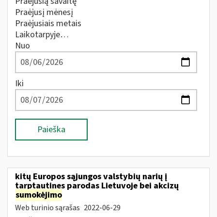
Praėjusią savaitę
Praėjusį mėnesį
Praėjusiais metais
Laikotarpyje…
Nuo
Iki
Paieška
kitų Europos sąjungos valstybių narių į
tarptautines parodas Lietuvoje bei akcizų
sumokėjimo
Web turinio sąrašas
2022-06-29