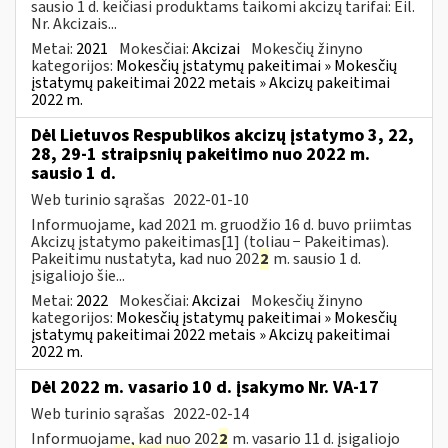
sausio 1 d. keičiasi produktams taikomi akcizų tarifai: Eil.
Nr. Akcizais...
Metai:
2021
Mokesčiai:
Akcizai
Mokesčių žinyno
kategorijos:
Mokesčių įstatymų pakeitimai » Mokesčių
įstatymų pakeitimai 2022 metais » Akcizų pakeitimai
2022 m.
Dėl Lietuvos Respublikos akcizų įstatymo 3, 22,
28, 29-1 straipsnių pakeitimo nuo 2022 m.
sausio 1 d.
Web turinio sąrašas
2022-01-10
Informuojame, kad 2021 m. gruodžio 16 d. buvo priimtas
Akcizų įstatymo pakeitimas[1] (toliau − Pakeitimas).
Pakeitimu nustatyta, kad nuo 202
2
m. sausio 1 d.
įsigaliojo šie...
Metai:
2022
Mokesčiai:
Akcizai
Mokesčių žinyno
kategorijos:
Mokesčių įstatymų pakeitimai » Mokesčių
įstatymų pakeitimai 2022 metais » Akcizų pakeitimai
2022 m.
Dėl 2022 m. vasario 10 d. įsakymo Nr. VA-17
Web turinio sąrašas
2022-02-14
Informuojame, kad nuo 202
2
m. vasario 11 d. įsigaliojo