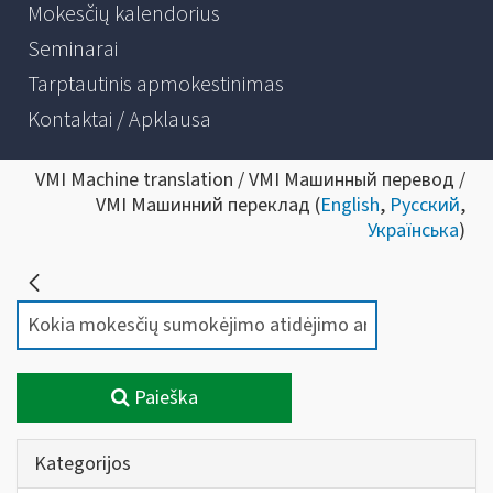
Mokesčių kalendorius
Seminarai
Tarptautinis apmokestinimas
Kontaktai / Apklausa
VMI Machine translation / VMI Машинный перевод /
VMI Машинний переклад (
English
,
Русский
,
Українська
)
Paieška
Kategorijos