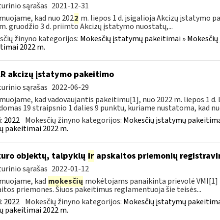
urinio sąrašas
2021-12-31
muojame, kad nuo 202
2
m. liepos 1 d. įsigalioja Akcizų įstatymo p
m. gruodžio 3 d. priimto Akcizų įstatymo nuostatų,...
čių žinyno kategorijos:
Mokesčių įstatymų pakeitimai » Mokesčių 
timai 2022 m.
LR akcizų įstatymo pakeitimo
urinio sąrašas
2022-06-29
muojame, kad vadovaujantis pakeitimu[1], nuo 2022 m. liepos 1 d.
domas 19 straipsnio 1 dalies 9 punktu, kuriame nustatoma, kad nuo
:
2022
Mokesčių žinyno kategorijos:
Mokesčių įstatymų pakeitima
ų pakeitimai 2022 m.
kuro objektų, talpyklų
ir
apskaitos priemonių registravi
urinio sąrašas
2022-01-12
rmuojame, kad
mokesčių
mokėtojams panaikinta prievolė VMI[1] r
itos priemones. Šiuos pakeitimus reglamentuoja šie teisės...
:
2022
Mokesčių žinyno kategorijos:
Mokesčių įstatymų pakeitima
ų pakeitimai 2022 m.