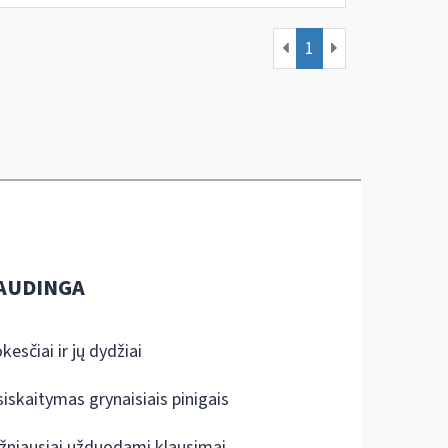
1
AUDINGA
kesčiai ir jų dydžiai
siskaitymas grynaisiais pinigais
žniausiai užduodami klausimai