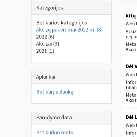
Kategorijos
kitų
Bet kurios kategorijos
Web t
Akcizų pakeitimai 2022 m.
(8)
Atsiž
2022
(6)
nepa
Akcizai
(3)
Metai
Akciz
2021
(1)
Dėl 
Web t
Aplankai
Infor
finan
Bet kurį aplanką
Metai
Akciz
Dėl 
Parodymo data
Web t
Bet kuriuo metu
Infor