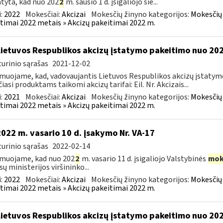
tyta, kad nuo 202
2
m. sausio 1 d. įsigaliojo šie...
:
2022
Mokesčiai:
Akcizai
Mokesčių žinyno kategorijos:
Mokesčių 
timai 2022 metais » Akcizų pakeitimai 2022 m.
Lietuvos Respublikos akcizų įstatymo pakeitimo nuo 202
urinio sąrašas
2021-12-02
muojame, kad, vadovaujantis Lietuvos Respublikos akcizų įstatymo 
čiasi produktams taikomi akcizų tarifai: Eil. Nr. Akcizais...
:
2021
Mokesčiai:
Akcizai
Mokesčių žinyno kategorijos:
Mokesčių 
timai 2022 metais » Akcizų pakeitimai 2022 m.
2022 m. vasario 10 d. įsakymo Nr. VA-17
urinio sąrašas
2022-02-14
muojame, kad nuo 202
2
m. vasario 11 d. įsigaliojo Valstybinės
mok
sų ministerijos viršininko...
:
2022
Mokesčiai:
Akcizai
Mokesčių žinyno kategorijos:
Mokesčių 
timai 2022 metais » Akcizų pakeitimai 2022 m.
Lietuvos Respublikos akcizų įstatymo pakeitimo nuo 2022