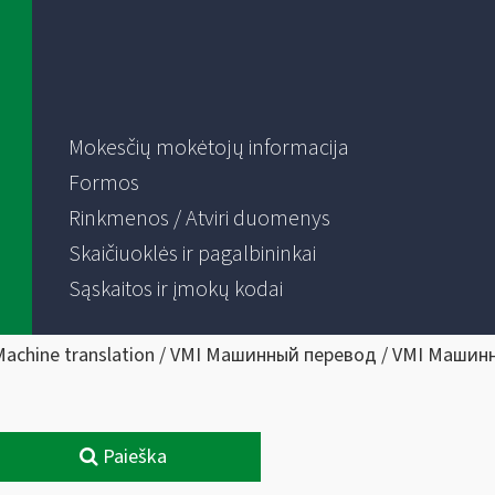
Mokesčių mokėtojų informacija
Formos
Rinkmenos / Atviri duomenys
Skaičiuoklės ir pagalbininkai
Sąskaitos ir įmokų kodai
Machine translation / VMI Машинный перевод / VMI Машин
Paieška