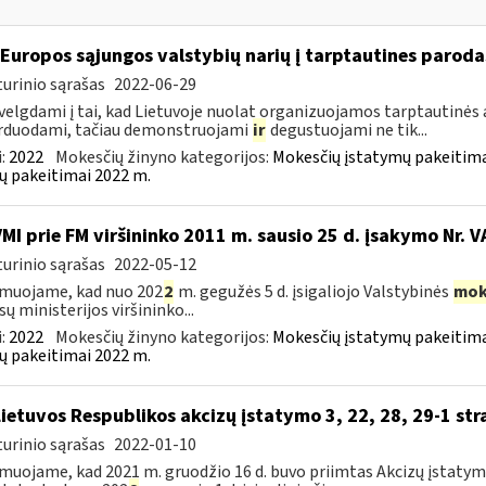
 Europos sąjungos valstybių narių į tarptautines paroda
urinio sąrašas
2022-06-29
velgdami į tai, kad Lietuvoje nuolat organizuojamos tarptautinės 
rduodami, tačiau demonstruojami
ir
degustuojami ne tik...
:
2022
Mokesčių žinyno kategorijos:
Mokesčių įstatymų pakeitima
ų pakeitimai 2022 m.
VMI prie FM viršininko 2011 m. sausio 25 d. įsakymo Nr. 
urinio sąrašas
2022-05-12
muojame, kad nuo 202
2
m. gegužės 5 d. įsigaliojo Valstybinės
mok
sų ministerijos viršininko...
:
2022
Mokesčių žinyno kategorijos:
Mokesčių įstatymų pakeitima
ų pakeitimai 2022 m.
Lietuvos Respublikos akcizų įstatymo 3, 22, 28, 29-1 str
urinio sąrašas
2022-01-10
muojame, kad 2021 m. gruodžio 16 d. buvo priimtas Akcizų įstatym