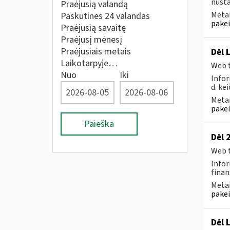
nusta
Praėjusią valandą
Metai
Paskutines 24 valandas
pakei
Praėjusią savaitę
Praėjusį mėnesį
Praėjusiais metais
Dėl 
Laikotarpyje…
Web t
Nuo
Iki
Infor
d. kei
Metai
pakei
Paieška
Dėl 
Web t
Infor
finan
Metai
pakei
Dėl 