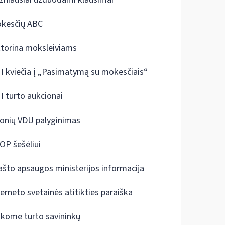
kesčių ABC
ktorina moksleiviams
I kviečia į „Pasimatymą su mokesčiais“
I turto aukcionai
onių VDU palyginimas
OP šešėliui
ašto apsaugos ministerijos informacija
terneto svetainės atitikties paraiška
škome turto savininkų