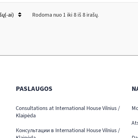
šų(-ai)
Rodoma nuo 1 iki 8 iš 8 irašų.
PASLAUGOS
N
Consultations at International House Vilnius /
Mo
Klaipėda
At
Консультации в International House Vilnius /
Klaipėda
Da