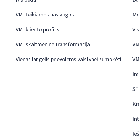
VMI teikiamos paslaugos
Mo
VMI kliento profilis
Vi
VMI skaitmeninė transformacija
VM
Vienas langelis prievolėms valstybei sumokėti
VM
Įm
ST
Kr
In
Ie