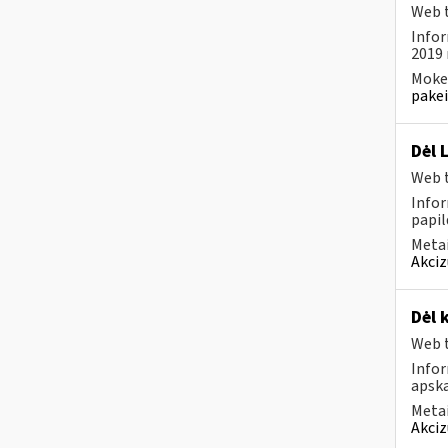
Web t
Infor
2019 
Mokes
pakei
Dėl 
Web t
Infor
papil
Metai
Akciz
Dėl 
Web t
Info
apska
Metai
Akciz