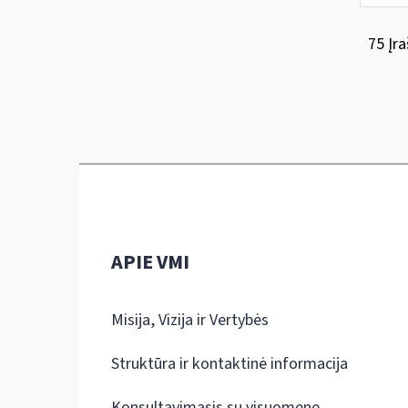
75 Įra
APIE VMI
Misija, Vizija ir Vertybės
Struktūra ir kontaktinė informacija
Konsultavimasis su visuomene