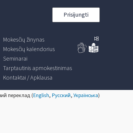
Prisijungti
Mokesčių žinynas
Mokesčių kalendorius
Seminarai
Tarptautinis apmokestinimas
Kontaktai / Apklausa
ний переклад (
English
,
Русский
,
Українська
)