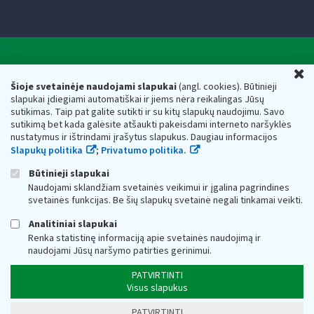
Valstybinė mokesčių inspekcija prie Lietuvos
U
Respublikos finansų ministerijos
Šioje svetainėje naudojami slapukai
(angl. cookies). Būtinieji
slapukai įdiegiami automatiškai ir jiems nėra reikalingas Jūsų
Biudžetinė įstaiga. Juridinio asmens kodas — 188659752,
sutikimas. Taip pat galite sutikti ir su kitų slapukų naudojimu. Savo
adresas: Vasario 16-osios g. 14, 01107 Vilnius, Lietuva, el.paštas:
sutikimą bet kada galėsite atšaukti pakeisdami interneto naršyklės
vmi@vmi.lt
, E. pristatymo dėžutės adresas 188659752
nustatymus ir ištrindami įrašytus slapukus. Daugiau informacijos
Duomenys apie Valstybinę mokesčių inspekciją prie Lietuvos
Slapukų politika
;
Privatumo politika.
Respublikos finansų ministerijos kaupiami ir saugomi Juridinių
asmenų registre
Būtinieji slapukai
Naudojami sklandžiam svetainės veikimui ir įgalina pagrindines
svetainės funkcijas. Be šių slapukų svetainė negali tinkamai veikti.
Analitiniai slapukai
Renka statistinę informaciją apie svetainės naudojimą ir
naudojami Jūsų naršymo patirties gerinimui.
PATVIRTINTI
Visus slapukus
PATVIRTINTI