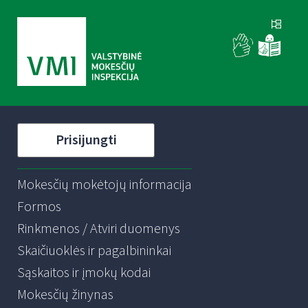
Prisijungti
Mokesčių mokėtojų informacija
Formos
Rinkmenos / Atviri duomenys
Skaičiuoklės ir pagalbininkai
Sąskaitos ir įmokų kodai
Mokesčių žinynas