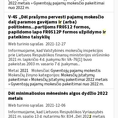
2022 metais » Gyventojų pajamų mokesčio pakeitimai
nuo 2022 m.
V-45 „Dėl prašymo pervesti pajamų mokesčio
dalį paramos gavėjams
ir
(arba)
politinėms...partijoms FR0512 formos,
papildomo lapo FR0512P formos užpildymo
ir
pateikimo taisyklių
Web turinio sąrašas
2021-12-27
Informuojame, kad Valstybinės mokesčių inspekcijos
prie Lietuvos Respublikos finansų ministerijos viršininko
2021 m. lapkričio 4 d. įsakymu Nr. VA-76[1] buvo
pakeistas 2003 m. vasario 7 d. įsakymas...
Metai:
2021
Mokesčiai:
Gyventojų pajamų mokestis
Mokesčių žinyno kategorijos:
Mokesčių įstatymų
pakeitimai » Mokesčių įstatymų pakeitimai 2022 metais
» Gyventojų pajamų mokesčio pakeitimai nuo 2022 m.
Dėl minimaliosios mėnesinės algos dydžio 2022
metais
Web turinio sąrašas
2021-12-06
Informuojame, kad Lietuvos Respublikos Vyriausybės
2021 m. spalio 13 d. nutarimu Nr. 834 „Dėl 202
2
metais