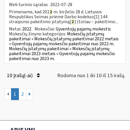
Web turinio sąrašas
2022-07-28
Primename, kad 202
2
m. birželio 28 d. Lietuvos
Respublikos Seimas priėmė Darbo kodekso[1] 144
straipsnio pakeitimo įstatymą[
2
] (toliau – pakeitimo...
Metai:
2022
Mokesčiai:
Gyventojų pajamų mokestis
Mokesčių žinyno kategorijos:
Mokesčių įstatymų
pakeitimai » Mokesčių įstatymų pakeitimai 2022 metais
» Gyventojų pajamų mokesčio pakeitimai nuo 2022 m.
Mokesčių įstatymų pakeitimai » Mokesčių įstatymų
pakeitimai 2023 metais » Gyventojų pajamų mokesčio
pakeitimai nuo 2023 m.
10 Įrašų(-ai)
Rodoma nuo 1 iki 10 iš 15 irašų.
1
2
APIE VMI