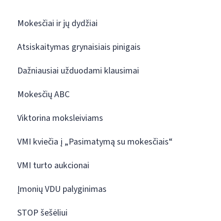
Mokesčiai ir jų dydžiai
Atsiskaitymas grynaisiais pinigais
Dažniausiai užduodami klausimai
Mokesčių ABC
Viktorina moksleiviams
VMI kviečia į „Pasimatymą su mokesčiais“
VMI turto aukcionai
Įmonių VDU palyginimas
STOP šešėliui