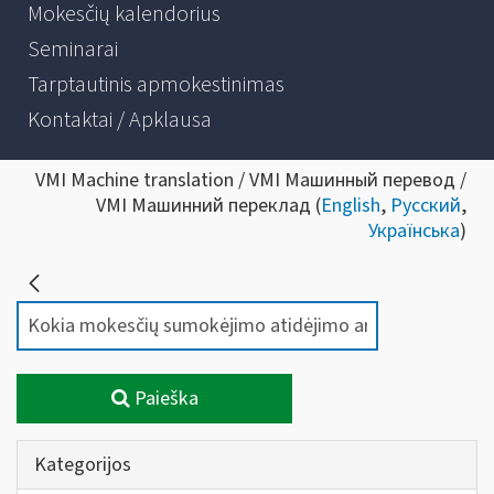
Mokesčių kalendorius
Seminarai
Tarptautinis apmokestinimas
Kontaktai / Apklausa
VMI Machine translation / VMI Машинный перевод /
VMI Машинний переклад (
English
,
Русский
,
Українська
)
Paieška
Kategorijos