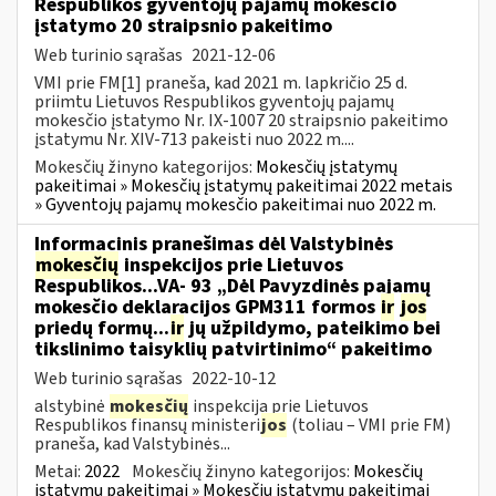
Respublikos gyventojų pajamų mokesčio
įstatymo 20 straipsnio pakeitimo
Web turinio sąrašas
2021-12-06
VMI prie FM[1] praneša, kad 2021 m. lapkričio 25 d.
priimtu Lietuvos Respublikos gyventojų pajamų
mokesčio įstatymo Nr. IX-1007 20 straipsnio pakeitimo
įstatymu Nr. XIV-713 pakeisti nuo 2022 m....
Mokesčių žinyno kategorijos:
Mokesčių įstatymų
pakeitimai » Mokesčių įstatymų pakeitimai 2022 metais
» Gyventojų pajamų mokesčio pakeitimai nuo 2022 m.
Informacinis pranešimas dėl Valstybinės
mokesčių
inspekcijos prie Lietuvos
Respublikos...VA- 93 „Dėl Pavyzdinės pajamų
mokesčio deklaracijos GPM311 formos
ir
jos
priedų formų...
ir
jų užpildymo, pateikimo bei
tikslinimo taisyklių patvirtinimo“ pakeitimo
Web turinio sąrašas
2022-10-12
alstybinė
mokesčių
inspekcija prie Lietuvos
Respublikos finansų ministeri
jos
(toliau – VMI prie FM)
praneša, kad Valstybinės...
Metai:
2022
Mokesčių žinyno kategorijos:
Mokesčių
įstatymų pakeitimai » Mokesčių įstatymų pakeitimai