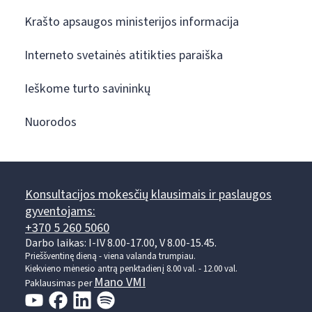
Krašto apsaugos ministerijos informacija
Interneto svetainės atitikties paraiška
Ieškome turto savininkų
Nuorodos
Konsultacijos mokesčių klausimais ir paslaugos
gyventojams:
+370 5 260 5060
Darbo laikas: I-IV 8.00-17.00, V 8.00-15.45.
Prieššventinę dieną - viena valanda trumpiau.
Kiekvieno mėnesio antrą penktadienį 8.00 val. - 12.00 val.
Mano VMI
Paklausimas per