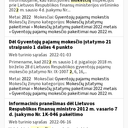
Informuojame, kad Valstybinės
mokesčių
inspekcijos
prie Lietuvos Respublikos finansų ministerijos viršininko
202
2
m. sausio 4 d. įsakymu Nr....
Metai:
2022
Mokesčiai:
Gyventojų pajamų mokestis
Mokesčių žinyno kategorijos:
Mokesčių įstatymų
pakeitimai » Mokesčių įstatymų pakeitimai 2022 metais
» Gyventojų pajamų mokesčio pakeitimai nuo 2022 m.
Dėl Gyventojų pajamų mokesčio įstatymo 21
straipsnio 1 dalies 4 punkto
Web turinio sąrašas
2022-01-03
Primename, kad 202
2
m. sausio 1 d. įsigaliojo 2018 m.
birželio 28 d Lietuvos Respublikos gyventojų pajamų
mokesčio įstatymo Nr. IX-1007
2
, 6, 16,...
Metai:
2022
Mokesčiai:
Gyventojų pajamų mokestis
Mokesčių žinyno kategorijos:
Mokesčių įstatymų
pakeitimai » Mokesčių įstatymų pakeitimai 2022 metais
» Gyventojų pajamų mokesčio pakeitimai nuo 2022 m.
Informacinis pranešimas dėl Lietuvos
Respublikos finansų ministro 2012 m. vasario 7
d. įsakymo Nr. 1K-046 pakeitimo
Web turinio sąrašas
2022-06-16