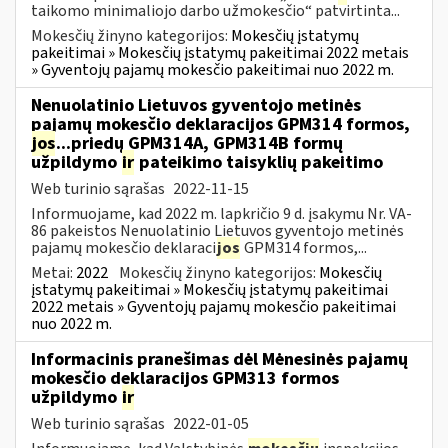
taikomo minimaliojo darbo užmokesčio“ patvirtinta...
Mokesčių žinyno kategorijos:
Mokesčių įstatymų
pakeitimai » Mokesčių įstatymų pakeitimai 2022 metais
» Gyventojų pajamų mokesčio pakeitimai nuo 2022 m.
Nenuolatinio Lietuvos gyventojo metinės
pajamų mokesčio deklaracijos GPM314 formos,
jos
...priedų GPM314A, GPM314B formų
užpildymo
ir
pateikimo taisyklių pakeitimo
Web turinio sąrašas
2022-11-15
Informuojame, kad 2022 m. lapkričio 9 d. įsakymu Nr. VA-
86 pakeistos Nenuolatinio Lietuvos gyventojo metinės
pajamų mokesčio deklaraci
jos
GPM314 formos,...
Metai:
2022
Mokesčių žinyno kategorijos:
Mokesčių
įstatymų pakeitimai » Mokesčių įstatymų pakeitimai
2022 metais » Gyventojų pajamų mokesčio pakeitimai
nuo 2022 m.
Informacinis pranešimas dėl Mėnesinės pajamų
mokesčio deklaracijos GPM313 formos
užpildymo
ir
Web turinio sąrašas
2022-01-05