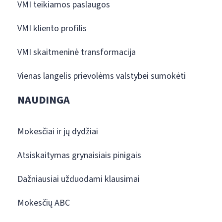
VMI teikiamos paslaugos
VMI kliento profilis
VMI skaitmeninė transformacija
Vienas langelis prievolėms valstybei sumokėti
NAUDINGA
Mokesčiai ir jų dydžiai
Atsiskaitymas grynaisiais pinigais
Dažniausiai užduodami klausimai
Mokesčių ABC