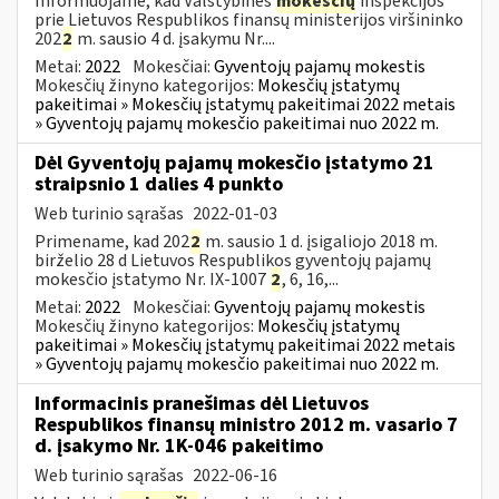
Informuojame, kad Valstybinės
mokesčių
inspekcijos
prie Lietuvos Respublikos finansų ministerijos viršininko
202
2
m. sausio 4 d. įsakymu Nr....
Metai:
2022
Mokesčiai:
Gyventojų pajamų mokestis
Mokesčių žinyno kategorijos:
Mokesčių įstatymų
pakeitimai » Mokesčių įstatymų pakeitimai 2022 metais
» Gyventojų pajamų mokesčio pakeitimai nuo 2022 m.
Dėl Gyventojų pajamų mokesčio įstatymo 21
straipsnio 1 dalies 4 punkto
Web turinio sąrašas
2022-01-03
Primename, kad 202
2
m. sausio 1 d. įsigaliojo 2018 m.
birželio 28 d Lietuvos Respublikos gyventojų pajamų
mokesčio įstatymo Nr. IX-1007
2
, 6, 16,...
Metai:
2022
Mokesčiai:
Gyventojų pajamų mokestis
Mokesčių žinyno kategorijos:
Mokesčių įstatymų
pakeitimai » Mokesčių įstatymų pakeitimai 2022 metais
» Gyventojų pajamų mokesčio pakeitimai nuo 2022 m.
Informacinis pranešimas dėl Lietuvos
Respublikos finansų ministro 2012 m. vasario 7
d. įsakymo Nr. 1K-046 pakeitimo
Web turinio sąrašas
2022-06-16