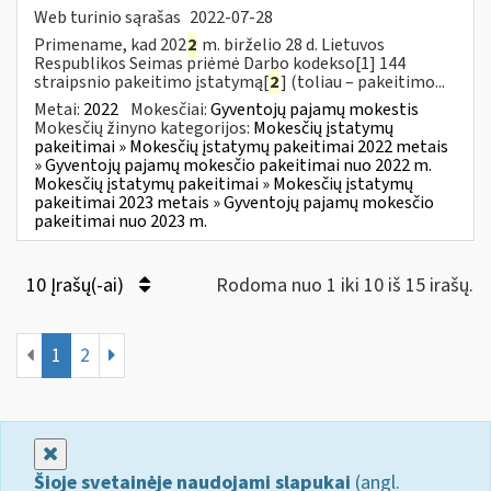
Web turinio sąrašas
2022-07-28
Primename, kad 202
2
m. birželio 28 d. Lietuvos
Respublikos Seimas priėmė Darbo kodekso[1] 144
straipsnio pakeitimo įstatymą[
2
] (toliau – pakeitimo...
Metai:
2022
Mokesčiai:
Gyventojų pajamų mokestis
Mokesčių žinyno kategorijos:
Mokesčių įstatymų
pakeitimai » Mokesčių įstatymų pakeitimai 2022 metais
» Gyventojų pajamų mokesčio pakeitimai nuo 2022 m.
Mokesčių įstatymų pakeitimai » Mokesčių įstatymų
pakeitimai 2023 metais » Gyventojų pajamų mokesčio
pakeitimai nuo 2023 m.
10 Įrašų(-ai)
Rodoma nuo 1 iki 10 iš 15 irašų.
1
2
Uždaryti
Šioje svetainėje naudojami slapukai
(angl.