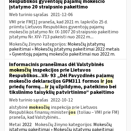
Respublikos gyventojų pajamų mokesčio
įstatymo 20 straipsnio pakeitimo
Web turinio sąrašas
2021-12-06
VMI prie FM[1] praneša, kad 2021 m. lapkričio 25 d.
priimtu Lietuvos Respublikos gyventojų pajamų
mokesčio įstatymo Nr. IX-1007 20 straipsnio pakeitimo
įstatymu Nr. XIV-713 pakeisti nuo 2022 m....
Mokesčių žinyno kategorijos:
Mokesčių įstatymų
pakeitimai » Mokesčių įstatymų pakeitimai 2022 metais
» Gyventojų pajamų mokesčio pakeitimai nuo 2022 m.
Informacinis pranešimas dėl Valstybinės
mokesčių
inspekcijos prie Lietuvos
Respublikos...VA- 93 „Dėl Pavyzdinės pajamų
mokesčio deklaracijos GPM311 formos
ir
jos
priedų formų...
ir
jų užpildymo, pateikimo bei
tikslinimo taisyklių patvirtinimo“ pakeitimo
Web turinio sąrašas
2022-10-12
alstybinė
mokesčių
inspekcija prie Lietuvos
Respublikos finansų ministeri
jos
(toliau – VMI prie FM)
praneša, kad Valstybinės...
Metai:
2022
Mokesčių žinyno kategorijos:
Mokesčių
įstatymų pakeitimai » Mokesčių įstatymų pakeitimai