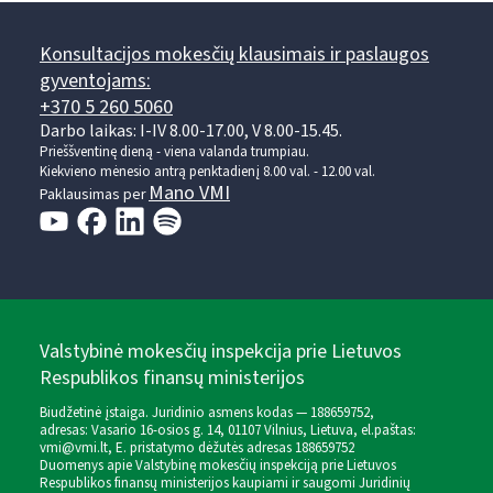
Konsultacijos mokesčių klausimais ir paslaugos
gyventojams:
+370 5 260 5060
Darbo laikas: I-IV 8.00-17.00, V 8.00-15.45.
Prieššventinę dieną - viena valanda trumpiau.
Kiekvieno mėnesio antrą penktadienį 8.00 val. - 12.00 val.
Mano VMI
Paklausimas per
Valstybinė mokesčių inspekcija prie Lietuvos
Respublikos finansų ministerijos
Biudžetinė įstaiga. Juridinio asmens kodas — 188659752,
adresas: Vasario 16-osios g. 14, 01107 Vilnius, Lietuva, el.paštas:
vmi@vmi.lt
, E. pristatymo dėžutės adresas 188659752
Duomenys apie Valstybinę mokesčių inspekciją prie Lietuvos
Respublikos finansų ministerijos kaupiami ir saugomi Juridinių