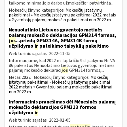
taikomo minimaliojo darbo užmokesčio“ patvirtinta...
Mokesčių žinyno kategorijos:
Mokesčių įstatymų
pakeitimai » Mokesčių įstatymų pakeitimai 2022 metais
» Gyventojų pajamų mokesčio pakeitimai nuo 2022 m.
Nenuolatinio Lietuvos gyventojo metinės
pajamų mokesčio deklaracijos GPM314 formos,
jos
...priedų GPM314A, GPM314B formų
užpildymo
ir
pateikimo taisyklių pakeitimo
Web turinio sąrašas
2022-11-15
Informuojame, kad 2022 m. lapkričio 9 d. įsakymu Nr. VA-
86 pakeistos Nenuolatinio Lietuvos gyventojo metinės
pajamų mokesčio deklaraci
jos
GPM314 formos,...
Metai:
2022
Mokesčių žinyno kategorijos:
Mokesčių
įstatymų pakeitimai » Mokesčių įstatymų pakeitimai
2022 metais » Gyventojų pajamų mokesčio pakeitimai
nuo 2022 m.
Informacinis pranešimas dėl Mėnesinės pajamų
mokesčio deklaracijos GPM313 formos
užpildymo
ir
Web turinio sąrašas
2022-01-05