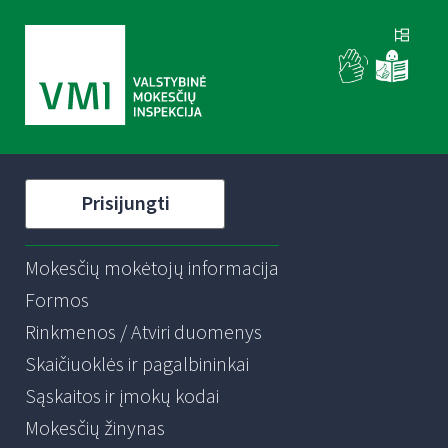
Prisijungti
Mokesčių mokėtojų informacija
Formos
Rinkmenos / Atviri duomenys
Skaičiuoklės ir pagalbininkai
Sąskaitos ir įmokų kodai
Mokesčių žinynas