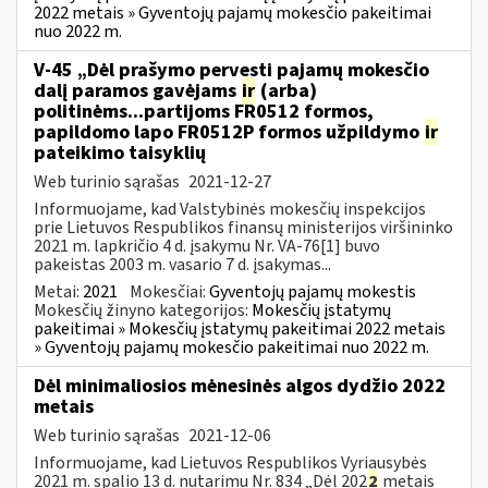
2022 metais » Gyventojų pajamų mokesčio pakeitimai
nuo 2022 m.
V-45 „Dėl prašymo pervesti pajamų mokesčio
dalį paramos gavėjams
ir
(arba)
politinėms...partijoms FR0512 formos,
papildomo lapo FR0512P formos užpildymo
ir
pateikimo taisyklių
Web turinio sąrašas
2021-12-27
Informuojame, kad Valstybinės mokesčių inspekcijos
prie Lietuvos Respublikos finansų ministerijos viršininko
2021 m. lapkričio 4 d. įsakymu Nr. VA-76[1] buvo
pakeistas 2003 m. vasario 7 d. įsakymas...
Metai:
2021
Mokesčiai:
Gyventojų pajamų mokestis
Mokesčių žinyno kategorijos:
Mokesčių įstatymų
pakeitimai » Mokesčių įstatymų pakeitimai 2022 metais
» Gyventojų pajamų mokesčio pakeitimai nuo 2022 m.
Dėl minimaliosios mėnesinės algos dydžio 2022
metais
Web turinio sąrašas
2021-12-06
Informuojame, kad Lietuvos Respublikos Vyriausybės
2021 m. spalio 13 d. nutarimu Nr. 834 „Dėl 202
2
metais