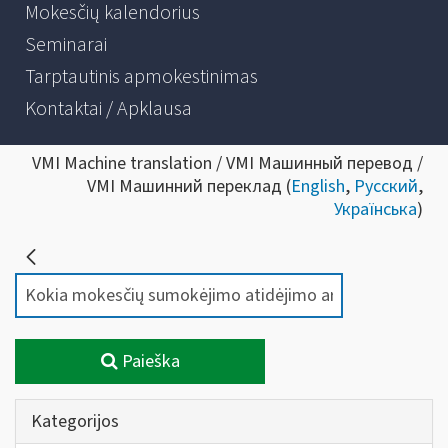
Mokesčių kalendorius
Seminarai
Tarptautinis apmokestinimas
Kontaktai / Apklausa
VMI Machine translation / VMI Машинный перевод /
VMI Машинний переклад (
English
,
Русский
,
Українська
)
Paieška
Kategorijos