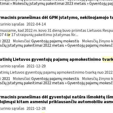
timai » Mokesčių įstatymų pakeitimai 2023 metais » Gyventojų p
rmacinis pranešimas dėl GPM įstatymo, nekilnojamojo 
urinio sąrašas
2022-04-14
muojame, kad 2022 m. kovo 31 dieną buvo priimtas Lietuvos Resp
07 4
ir
17 straipsnių pakeitimo įstatymas Nr....
:
2022
Mokesčiai:
Gyventojų pajamų mokestis
Mokesčių žinyno k
čių įstatymų pakeitimai 2022 metais » Gyventojų pajamų mokesči
atinių Lietuvos gyventojų pajamų apmokestinimo
tvar
urinio sąrašas
2021-12-29
tinių Lietuvos gyventojų pajamų apmokestinimo tvarką nuo 2022 m. 
:
2021
Mokesčiai:
Gyventojų pajamų mokestis
Mokesčių žinyno k
čių įstatymų pakeitimai 2022 metais » Gyventojų pajamų mokesči
rmacinis pranešimas dėl gyventojui natūra išmokėtų iš
ojimąsi kitam asmeniui priklausančiu automobiliu asmen
urinio sąrašas
2021-12-28