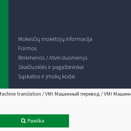
Mokesčių mokėtojų informacija
Formos
Rinkmenos / Atviri duomenys
Skaičiuoklės ir pagalbininkai
Sąskaitos ir įmokų kodai
Machine translation / VMI Машинный перевод / VMI Машин
Paieška