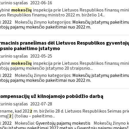
urinio sąrašas
2022-06-16
ybinė
mokesčių
inspekcija prie Lietuvos Respublikos finansų minis
vos Respublikos finansų ministro 2022 m. birželio 14...
:
2022
Mokesčių žinyno kategorijos:
Mokesčių įstatymų pakeitima
tojų pajamų mokesčio pakeitimai nuo 2022 m.
rmacinis pranešimas dėl Lietuvos Respublikos gyvento
ipsnio pakeitimo įstatymo
urinio sąrašas
2022-05-25
ybinė
mokesčių
inspekcija prie Lietuvos Respublikos finansų minis
tojų pajamų mokesčio įstatymo 20 straipsnio...
:
2022
Mokesčių žinyno kategorijos:
Mokesčių įstatymų pakeitima
tojų pajamų mokesčio pakeitimai nuo 2022 m.
kompensacijų už kilnojamojo pobūdžio darbą
urinio sąrašas
2022-07-28
ename, kad 202
2
m. birželio 28 d. Lietuvos Respublikos Seimas p
ymą[
2
] (toliau – pakeitimo...
:
2022
Mokesčiai:
Gyventojų pajamų mokestis
Mokesčių žinyno k
čių įstatymų pakeitimai 2022 metais » Gyventojų pajamų mokesči