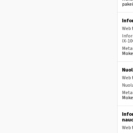
pakei
Info
Web t
Infor
IX-10
Metai
Mokes
Nuol
Web t
Nuola
Metai
Mokes
Info
naud
Web t