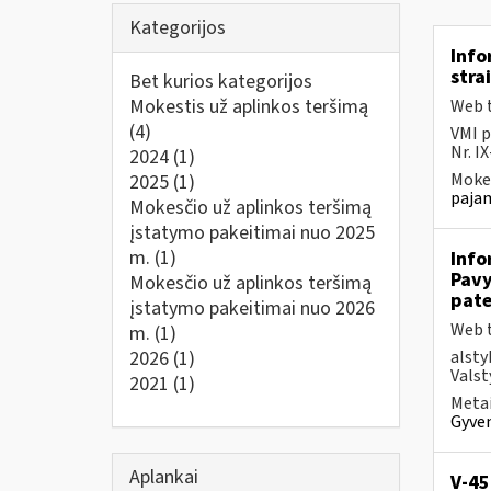
Kategorijos
Info
stra
Bet kurios kategorijos
Mokestis už aplinkos teršimą
Web t
(4)
VMI p
Nr. I
2024
(1)
Mokes
2025
(1)
pajam
Mokesčio už aplinkos teršimą
įstatymo pakeitimai nuo 2025
m.
(1)
Info
Pavy
Mokesčio už aplinkos teršimą
pate
įstatymo pakeitimai nuo 2026
Web t
m.
(1)
2026
(1)
alsty
Valst
2021
(1)
Metai
Gyven
Aplankai
V-45