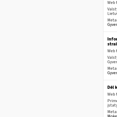
Web t
Valst
Lietu
Metai
Gyven
Info
stra
Web t
Valst
Gyven
Metai
Gyven
Dėl 
Web t
Prim
įstat
Metai
Mokes