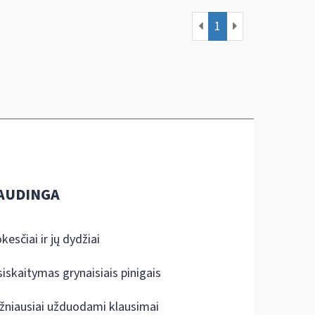
1
AUDINGA
kesčiai ir jų dydžiai
siskaitymas grynaisiais pinigais
žniausiai užduodami klausimai