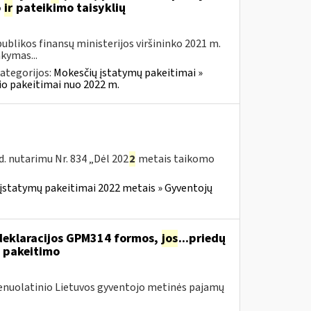
o
ir
pateikimo taisyklių
blikos finansų ministerijos viršininko 2021 m.
akymas...
ategorijos:
Mokesčių įstatymų pakeitimai »
o pakeitimai nuo 2022 m.
. nutarimu Nr. 834 „Dėl 202
2
metais taikomo
įstatymų pakeitimai 2022 metais » Gyventojų
deklaracijos GPM314 formos,
jos
...priedų
 pakeitimo
Nenuolatinio Lietuvos gyventojo metinės pajamų