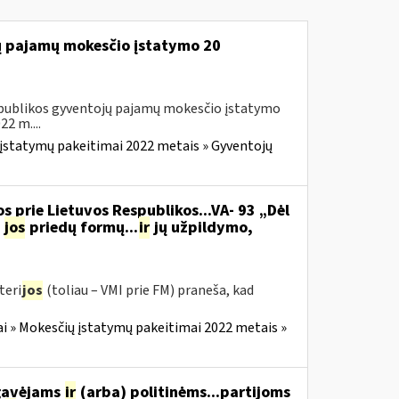
jų pajamų mokesčio įstatymo 20
Respublikos gyventojų pajamų mokesčio įstatymo
2 m....
įstatymų pakeitimai 2022 metais » Gyventojų
s prie Lietuvos Respublikos...VA- 93 „Dėl
jos
priedų formų...
ir
jų užpildymo,
teri
jos
(toliau – VMI prie FM) praneša, kad
i » Mokesčių įstatymų pakeitimai 2022 metais »
 gavėjams
ir
(arba) politinėms...partijoms