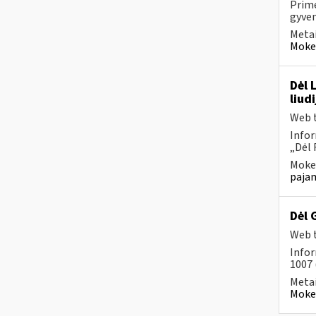
Prim
gyven
Metai
Mokes
Dėl 
liud
Web t
Infor
„Dėl 
Mokes
pajam
Dėl 
Web t
Infor
1007 
Metai
Mokes