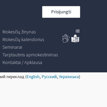
Prisijungti
Mokesčių žinynas
Mokesčių kalendorius
Seminarai
Tarptautinis apmokestinimas
Kontaktai / Apklausa
ний переклад (
English
,
Русский
,
Українська
)