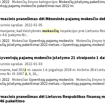
:
2022
Mokesčių žinyno kategorijos:
Mokesčių įstatymų pakeitima
tojų pajamų mokesčio pakeitimai nuo 2022 m.
rmacinis pranešimas dėl Mėnesinės pajamų mokesčio d
urinio sąrašas
2022-01-05
muojame, kad Valstybinės
mokesčių
inspekcijos prie Lietuvos Res
 4 d. įsakymu Nr....
:
2022
Mokesčiai:
Gyventojų pajamų mokestis
Mokesčių žinyno k
čių įstatymų pakeitimai 2022 metais » Gyventojų pajamų mokesči
Gyventojų pajamų mokesčio įstatymo 21 straipsnio 1 da
urinio sąrašas
2022-01-03
ename, kad 202
2
m. sausio 1 d. įsigaliojo 2018 m. birželio 28 d L
ymo Nr. IX-1007
2
, 6, 16,...
:
2022
Mokesčiai:
Gyventojų pajamų mokestis
Mokesčių žinyno k
čių įstatymų pakeitimai 2022 metais » Gyventojų pajamų mokesči
rmacinis pranešimas dėl Lietuvos Respublikos finansų mi
46 pakeitimo