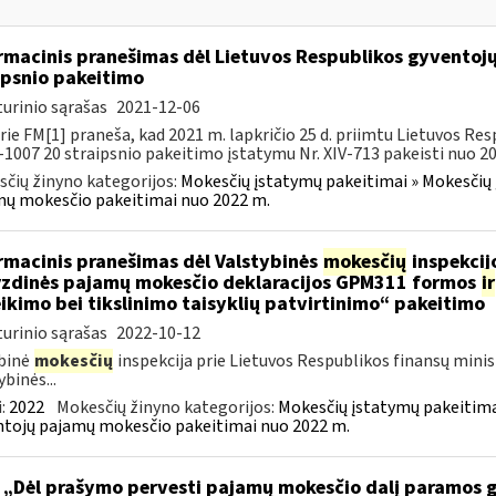
rmacinis pranešimas dėl Lietuvos Respublikos gyvento
ipsnio pakeitimo
urinio sąrašas
2021-12-06
rie FM[1] praneša, kad 2021 m. lapkričio 25 d. priimtu Lietuvos 
X-1007 20 straipsnio pakeitimo įstatymu Nr. XIV-713 pakeisti nuo 202
čių žinyno kategorijos:
Mokesčių įstatymų pakeitimai » Mokesčių 
ų mokesčio pakeitimai nuo 2022 m.
rmacinis pranešimas dėl Valstybinės
mokesčių
inspekcijo
zdinės pajamų mokesčio deklaracijos GPM311 formos
ir
ikimo bei tikslinimo taisyklių patvirtinimo“ pakeitimo
urinio sąrašas
2022-10-12
binė
mokesčių
inspekcija prie Lietuvos Respublikos finansų minis
ybinės...
:
2022
Mokesčių žinyno kategorijos:
Mokesčių įstatymų pakeitima
tojų pajamų mokesčio pakeitimai nuo 2022 m.
 „Dėl prašymo pervesti pajamų mokesčio dalį paramos