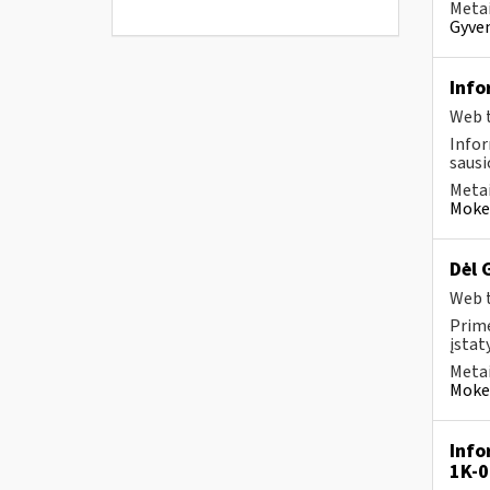
Metai
Gyven
Info
Web t
Infor
sausio
Metai
Mokes
Dėl 
Web t
Prim
įstat
Metai
Mokes
Info
1K-0