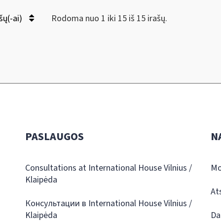
šų(-ai)
Rodoma nuo 1 iki 15 iš 15 irašų.
PASLAUGOS
N
Consultations at International House Vilnius /
Mo
Klaipėda
At
Консультации в International House Vilnius /
Klaipėda
Da