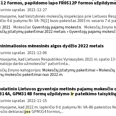
12 formos, papildomo lapo FR0512P formos užpildym
urinio sąrašas
2021-12-27
muojame, kad Valstybinės mokesčių inspekcijos prie Lietuvos Respu
ičio 4 d. įsakymu Nr. VA-76[1] buvo pakeistas 2003 m. vasario 7 d. įs
:
2021
Mokesčiai:
Gyventojų pajamų mokestis
Mokesčių žinyno k
čių įstatymų pakeitimai 2022 metais » Gyventojų pajamų mokesči
minimaliosios mėnesinės algos dydžio 2022 metais
urinio sąrašas
2021-12-06
muojame, kad Lietuvos Respublikos Vyriausybės 2021 m. spalio 13 d
aliojo darbo užmokesčio“ patvirtinta...
čių žinyno kategorijos:
Mokesčių įstatymų pakeitimai » Mokesčių 
ų mokesčio pakeitimai nuo 2022 m.
olatinio Lietuvos gyventojo metinės pajamų mokesčio 
314A, GPM314B formų užpildymo
ir
pateikimo taisyklių
urinio sąrašas
2022-11-15
muojame, kad 2022 m. lapkričio 9 d. įsakymu Nr. VA-86 pakeistos 
čio deklaraci
jos
GPM314 formos,...