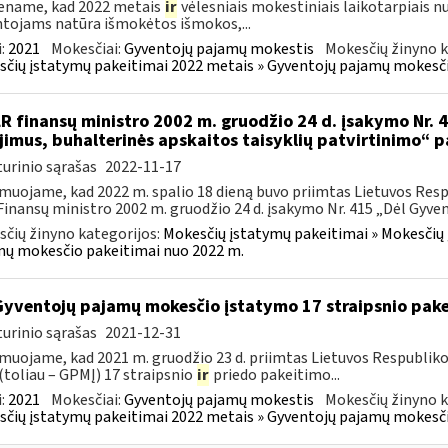
ename, kad 2022 metais
ir
vėlesniais mokestiniais laikotarpiais 
tojams natūra išmokėtos išmokos,...
:
2021
Mokesčiai:
Gyventojų pajamų mokestis
Mokesčių žinyno k
čių įstatymų pakeitimai 2022 metais » Gyventojų pajamų mokesči
LR finansų ministro 2002 m. gruodžio 24 d. įsakymo Nr. 41
ijimus, buhalterinės apskaitos taisyklių patvirtinimo“ 
urinio sąrašas
2022-11-17
muojame, kad 2022 m. spalio 18 dieną buvo priimtas Lietuvos Resp
Finansų ministro 2002 m. gruodžio 24 d. įsakymo Nr. 415 „Dėl Gyvent
čių žinyno kategorijos:
Mokesčių įstatymų pakeitimai » Mokesčių 
ų mokesčio pakeitimai nuo 2022 m.
Gyventojų pajamų mokesčio įstatymo 17 straipsnio pak
urinio sąrašas
2021-12-31
muojame, kad 2021 m. gruodžio 23 d. priimtas Lietuvos Respublik
(toliau – GPMĮ) 17 straipsnio
ir
priedo pakeitimo...
:
2021
Mokesčiai:
Gyventojų pajamų mokestis
Mokesčių žinyno k
čių įstatymų pakeitimai 2022 metais » Gyventojų pajamų mokesči