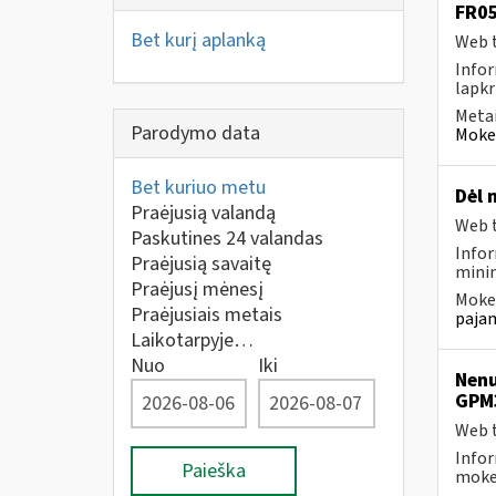
FR05
Bet kurį aplanką
Web t
Infor
lapkr
Metai
Parodymo data
Mokes
Bet kuriuo metu
Dėl 
Praėjusią valandą
Web t
Paskutines 24 valandas
Infor
Praėjusią savaitę
minim
Praėjusį mėnesį
Mokes
Praėjusiais metais
pajam
Laikotarpyje…
Nuo
Iki
Nenu
GPM
Web t
Infor
Paieška
mokes