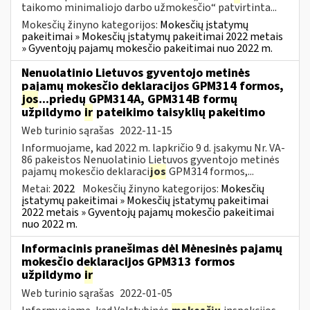
taikomo minimaliojo darbo užmokesčio“ patvirtinta...
Mokesčių žinyno kategorijos:
Mokesčių įstatymų
pakeitimai » Mokesčių įstatymų pakeitimai 2022 metais
» Gyventojų pajamų mokesčio pakeitimai nuo 2022 m.
Nenuolatinio Lietuvos gyventojo metinės
pajamų mokesčio deklaracijos GPM314 formos,
jos
...priedų GPM314A, GPM314B formų
užpildymo
ir
pateikimo taisyklių pakeitimo
Web turinio sąrašas
2022-11-15
Informuojame, kad 2022 m. lapkričio 9 d. įsakymu Nr. VA-
86 pakeistos Nenuolatinio Lietuvos gyventojo metinės
pajamų mokesčio deklaraci
jos
GPM314 formos,...
Metai:
2022
Mokesčių žinyno kategorijos:
Mokesčių
įstatymų pakeitimai » Mokesčių įstatymų pakeitimai
2022 metais » Gyventojų pajamų mokesčio pakeitimai
nuo 2022 m.
Informacinis pranešimas dėl Mėnesinės pajamų
mokesčio deklaracijos GPM313 formos
užpildymo
ir
Web turinio sąrašas
2022-01-05