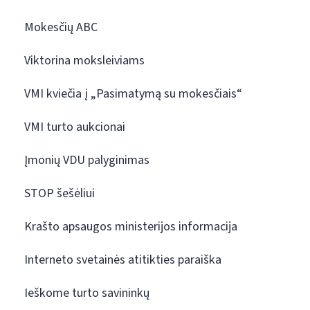
Mokesčių ABC
Viktorina moksleiviams
VMI kviečia į „Pasimatymą su mokesčiais“
VMI turto aukcionai
Įmonių VDU palyginimas
STOP šešėliui
Krašto apsaugos ministerijos informacija
Interneto svetainės atitikties paraiška
Ieškome turto savininkų