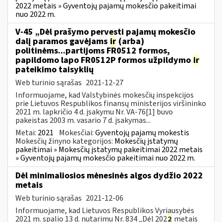
2022 metais » Gyventojų pajamų mokesčio pakeitimai
nuo 2022 m.
V-45 „Dėl prašymo pervesti pajamų mokesčio
dalį paramos gavėjams
ir
(arba)
politinėms...partijoms FR0512 formos,
papildomo lapo FR0512P formos užpildymo
ir
pateikimo taisyklių
Web turinio sąrašas
2021-12-27
Informuojame, kad Valstybinės mokesčių inspekcijos
prie Lietuvos Respublikos finansų ministerijos viršininko
2021 m. lapkričio 4 d. įsakymu Nr. VA-76[1] buvo
pakeistas 2003 m. vasario 7 d. įsakymas...
Metai:
2021
Mokesčiai:
Gyventojų pajamų mokestis
Mokesčių žinyno kategorijos:
Mokesčių įstatymų
pakeitimai » Mokesčių įstatymų pakeitimai 2022 metais
» Gyventojų pajamų mokesčio pakeitimai nuo 2022 m.
Dėl minimaliosios mėnesinės algos dydžio 2022
metais
Web turinio sąrašas
2021-12-06
Informuojame, kad Lietuvos Respublikos Vyriausybės
2021 m. spalio 13 d. nutarimu Nr. 834 „Dėl 202
2
metais