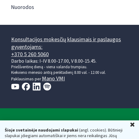
Nuorodos
Konsultacijos mokesčių klausimais ir paslaugos
gyventojams:
+370 5 260 5060
Darbo laikas: I-IV 8.00-17.00, V 8.00-15.45.
Prieššventinę dieną - viena valanda trumpiau.
Kiekvieno mėnesio antrą penktadienį 8.00 val. - 12.00 val.
Mano VMI
Paklausimas per
Valstybinė mokesčių inspekcija prie Lietuvos
U
Respublikos finansų ministerijos
Šioje svetainėje naudojami slapukai
(angl. cookies). Būtinieji
slapukai įdiegiami automatiškai ir jiems nėra reikalingas Jūsų