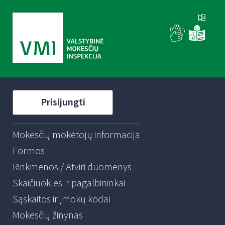
Prisijungti
Mokesčių mokėtojų informacija
Formos
Rinkmenos / Atviri duomenys
Skaičiuoklės ir pagalbininkai
Sąskaitos ir įmokų kodai
Mokesčių žinynas