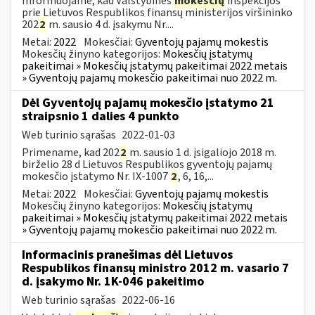
Informuojame, kad Valstybinės
mokesčių
inspekcijos
prie Lietuvos Respublikos finansų ministerijos viršininko
202
2
m. sausio 4 d. įsakymu Nr....
Metai:
2022
Mokesčiai:
Gyventojų pajamų mokestis
Mokesčių žinyno kategorijos:
Mokesčių įstatymų
pakeitimai » Mokesčių įstatymų pakeitimai 2022 metais
» Gyventojų pajamų mokesčio pakeitimai nuo 2022 m.
Dėl Gyventojų pajamų mokesčio įstatymo 21
straipsnio 1 dalies 4 punkto
Web turinio sąrašas
2022-01-03
Primename, kad 202
2
m. sausio 1 d. įsigaliojo 2018 m.
birželio 28 d Lietuvos Respublikos gyventojų pajamų
mokesčio įstatymo Nr. IX-1007
2
, 6, 16,...
Metai:
2022
Mokesčiai:
Gyventojų pajamų mokestis
Mokesčių žinyno kategorijos:
Mokesčių įstatymų
pakeitimai » Mokesčių įstatymų pakeitimai 2022 metais
» Gyventojų pajamų mokesčio pakeitimai nuo 2022 m.
Informacinis pranešimas dėl Lietuvos
Respublikos finansų ministro 2012 m. vasario 7
d. įsakymo Nr. 1K-046 pakeitimo
Web turinio sąrašas
2022-06-16