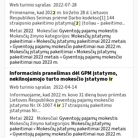
Web turinio sąrašas
2022-07-28
Primename, kad 202
2
m. birželio 28 d. Lietuvos
Respublikos Seimas priėmė Darbo kodekso[1] 144
straipsnio pakeitimo įstatymą[
2
] (toliau – pakeitimo...
Metai:
2022
Mokesčiai:
Gyventojų pajamų mokestis
Mokesčių žinyno kategorijos:
Mokesčių įstatymų
pakeitimai » Mokesčių įstatymų pakeitimai 2022 metais
» Gyventojų pajamų mokesčio pakeitimai nuo 2022 m.
Mokesčių įstatymų pakeitimai » Mokesčių įstatymų
pakeitimai 2023 metais » Gyventojų pajamų mokesčio
pakeitimai nuo 2023 m.
Informacinis pranešimas dėl GPM įstatymo,
nekilnojamojo turto mokesčio įstatymo
ir
Web turinio sąrašas
2022-04-14
Informuojame, kad 2022 m. kovo 31 dieną buvo priimtas
Lietuvos Respublikos gyventojų pajamų mokesčio
įstatymo Nr. IX-1007 4
ir
17 straipsnių pakeitimo
įstatymas Nr....
Metai:
2022
Mokesčiai:
Gyventojų pajamų mokestis
Mokesčių žinyno kategorijos:
Mokesčių įstatymų
pakeitimai » Mokesčių įstatymų pakeitimai 2022 metais
» Gyventojų pajamų mokesčio pakeitimai nuo 2022 m.