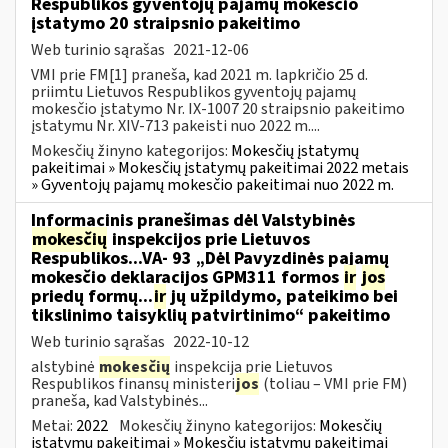
Respublikos gyventojų pajamų mokesčio
įstatymo 20 straipsnio pakeitimo
Web turinio sąrašas
2021-12-06
VMI prie FM[1] praneša, kad 2021 m. lapkričio 25 d.
priimtu Lietuvos Respublikos gyventojų pajamų
mokesčio įstatymo Nr. IX-1007 20 straipsnio pakeitimo
įstatymu Nr. XIV-713 pakeisti nuo 2022 m....
Mokesčių žinyno kategorijos:
Mokesčių įstatymų
pakeitimai » Mokesčių įstatymų pakeitimai 2022 metais
» Gyventojų pajamų mokesčio pakeitimai nuo 2022 m.
Informacinis pranešimas dėl Valstybinės
mokesčių
inspekcijos prie Lietuvos
Respublikos...VA- 93 „Dėl Pavyzdinės pajamų
mokesčio deklaracijos GPM311 formos
ir
jos
priedų formų...
ir
jų užpildymo, pateikimo bei
tikslinimo taisyklių patvirtinimo“ pakeitimo
Web turinio sąrašas
2022-10-12
alstybinė
mokesčių
inspekcija prie Lietuvos
Respublikos finansų ministeri
jos
(toliau – VMI prie FM)
praneša, kad Valstybinės...
Metai:
2022
Mokesčių žinyno kategorijos:
Mokesčių
įstatymų pakeitimai » Mokesčių įstatymų pakeitimai