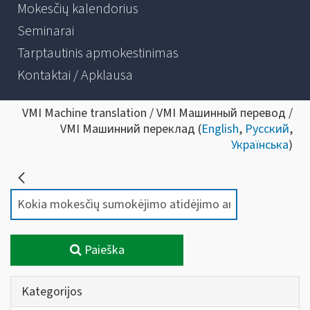
Mokesčių kalendorius
Seminarai
Tarptautinis apmokestinimas
Kontaktai / Apklausa
VMI Machine translation / VMI Машинный перевод /
VMI Машинний переклад (
English
,
Русский
,
Українська
)
Paieška
Kategorijos