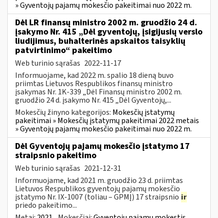
» Gyventojų pajamų mokesčio pakeitimai nuo 2022 m.
Dėl LR finansų ministro 2002 m. gruodžio 24 d.
įsakymo Nr. 415 „Dėl gyventojų, įsigijusių verslo
liudijimus, buhalterinės apskaitos taisyklių
patvirtinimo“ pakeitimo
Web turinio sąrašas
2022-11-17
Informuojame, kad 2022 m. spalio 18 dieną buvo
priimtas Lietuvos Respublikos finansų ministro
įsakymas Nr. 1K-339 „Dėl Finansų ministro 2002 m.
gruodžio 24 d. įsakymo Nr. 415 „Dėl Gyventojų,...
Mokesčių žinyno kategorijos:
Mokesčių įstatymų
pakeitimai » Mokesčių įstatymų pakeitimai 2022 metais
» Gyventojų pajamų mokesčio pakeitimai nuo 2022 m.
Dėl Gyventojų pajamų mokesčio įstatymo 17
straipsnio pakeitimo
Web turinio sąrašas
2021-12-31
Informuojame, kad 2021 m. gruodžio 23 d. priimtas
Lietuvos Respublikos gyventojų pajamų mokesčio
įstatymo Nr. IX-1007 (toliau – GPMĮ) 17 straipsnio
ir
priedo pakeitimo...
Metai:
2021
Mokesčiai:
Gyventojų pajamų mokestis