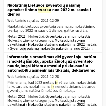
Nuolatinių Lietuvos gyventojų pajamų
apmokestinimo
tvarka
nuo 2022 m. sausio 1
dienos
Web turinio sąrašas
2021-12-29
Nuolatinių Lietuvos gyventojų pajamų apmokestinimo
tvarką nuo 2022 m. sausio 1 dienos, galite rasti čia.
Metai:
2021
Mokesčiai:
Gyventojų pajamų mokestis
Mokesčių žinyno kategorijos:
Mokesčių įstatymų
pakeitimai » Mokesčių įstatymų pakeitimai 2022 metais
» Gyventojų pajamų mokesčio pakeitimai nuo 2022 m.
Informacinis pranešimas dėl gyventojui natūra
išmokėtų išmokų, apskaičiuotų už gyventojo
naudojimąsi kitam asmeniui priklausančiu
automobiliu asmeniniais tikslais, deklaravimo
Web turinio sąrašas
2021-12-28
Primename, kad 2022 metais
ir
vėlesniais mokestiniais
laikotarpiais nuolatiniams
ir
nenuolatiniams Lietuvos
gyventojams natūra išmokėtos išmokos,...
Metai:
2021
Mokesčiai:
Gyventojų pajamų mokestis
Mokesčių žinyno kategorijos:
Mokesčių įstatymų
pakeitimai » Mokesčių įstatymų pakeitimai 2022 metais