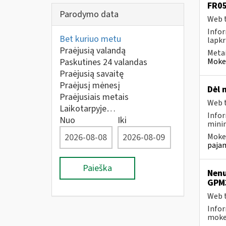
FR05
Parodymo data
Web t
Infor
Bet kuriuo metu
lapkr
Praėjusią valandą
Metai
Paskutines 24 valandas
Mokes
Praėjusią savaitę
Praėjusį mėnesį
Dėl 
Praėjusiais metais
Web t
Laikotarpyje…
Infor
Nuo
Iki
minim
Mokes
pajam
Paieška
Nenu
GPM
Web t
Infor
mokes