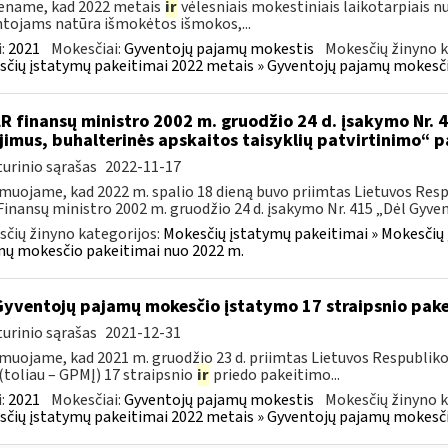
ename, kad 2022 metais
ir
vėlesniais mokestiniais laikotarpiais 
tojams natūra išmokėtos išmokos,...
:
2021
Mokesčiai:
Gyventojų pajamų mokestis
Mokesčių žinyno k
čių įstatymų pakeitimai 2022 metais » Gyventojų pajamų mokesči
LR finansų ministro 2002 m. gruodžio 24 d. įsakymo Nr. 41
ijimus, buhalterinės apskaitos taisyklių patvirtinimo“ 
urinio sąrašas
2022-11-17
muojame, kad 2022 m. spalio 18 dieną buvo priimtas Lietuvos Resp
Finansų ministro 2002 m. gruodžio 24 d. įsakymo Nr. 415 „Dėl Gyvent
čių žinyno kategorijos:
Mokesčių įstatymų pakeitimai » Mokesčių 
ų mokesčio pakeitimai nuo 2022 m.
Gyventojų pajamų mokesčio įstatymo 17 straipsnio pak
urinio sąrašas
2021-12-31
muojame, kad 2021 m. gruodžio 23 d. priimtas Lietuvos Respublik
(toliau – GPMĮ) 17 straipsnio
ir
priedo pakeitimo...
:
2021
Mokesčiai:
Gyventojų pajamų mokestis
Mokesčių žinyno k
čių įstatymų pakeitimai 2022 metais » Gyventojų pajamų mokesči