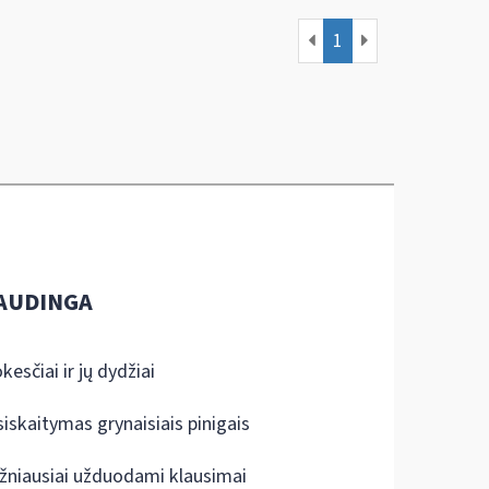
1
AUDINGA
kesčiai ir jų dydžiai
siskaitymas grynaisiais pinigais
žniausiai užduodami klausimai