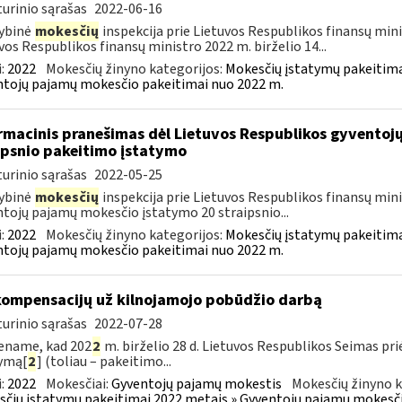
urinio sąrašas
2022-06-16
ybinė
mokesčių
inspekcija prie Lietuvos Respublikos finansų minis
vos Respublikos finansų ministro 2022 m. birželio 14...
:
2022
Mokesčių žinyno kategorijos:
Mokesčių įstatymų pakeitima
tojų pajamų mokesčio pakeitimai nuo 2022 m.
rmacinis pranešimas dėl Lietuvos Respublikos gyvento
ipsnio pakeitimo įstatymo
urinio sąrašas
2022-05-25
ybinė
mokesčių
inspekcija prie Lietuvos Respublikos finansų minis
tojų pajamų mokesčio įstatymo 20 straipsnio...
:
2022
Mokesčių žinyno kategorijos:
Mokesčių įstatymų pakeitima
tojų pajamų mokesčio pakeitimai nuo 2022 m.
kompensacijų už kilnojamojo pobūdžio darbą
urinio sąrašas
2022-07-28
ename, kad 202
2
m. birželio 28 d. Lietuvos Respublikos Seimas p
ymą[
2
] (toliau – pakeitimo...
:
2022
Mokesčiai:
Gyventojų pajamų mokestis
Mokesčių žinyno k
čių įstatymų pakeitimai 2022 metais » Gyventojų pajamų mokesči