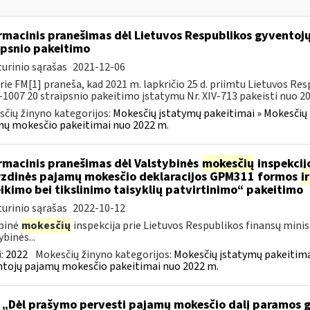
rmacinis pranešimas dėl Lietuvos Respublikos gyvento
ipsnio pakeitimo
urinio sąrašas
2021-12-06
rie FM[1] praneša, kad 2021 m. lapkričio 25 d. priimtu Lietuvos 
X-1007 20 straipsnio pakeitimo įstatymu Nr. XIV-713 pakeisti nuo 202
čių žinyno kategorijos:
Mokesčių įstatymų pakeitimai » Mokesčių 
ų mokesčio pakeitimai nuo 2022 m.
rmacinis pranešimas dėl Valstybinės
mokesčių
inspekcijo
zdinės pajamų mokesčio deklaracijos GPM311 formos
ir
ikimo bei tikslinimo taisyklių patvirtinimo“ pakeitimo
urinio sąrašas
2022-10-12
binė
mokesčių
inspekcija prie Lietuvos Respublikos finansų minis
ybinės...
:
2022
Mokesčių žinyno kategorijos:
Mokesčių įstatymų pakeitima
tojų pajamų mokesčio pakeitimai nuo 2022 m.
 „Dėl prašymo pervesti pajamų mokesčio dalį paramos