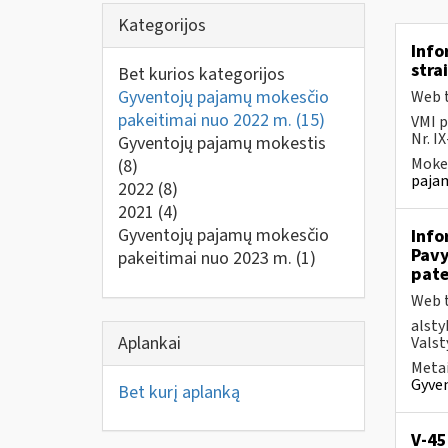
Kategorijos
Info
stra
Bet kurios kategorijos
Gyventojų pajamų mokesčio
Web t
pakeitimai nuo 2022 m.
(15)
VMI p
Nr. I
Gyventojų pajamų mokestis
Mokes
(8)
pajam
2022
(8)
2021
(4)
Gyventojų pajamų mokesčio
Info
Pavy
pakeitimai nuo 2023 m.
(1)
pate
Web t
alsty
Aplankai
Valst
Metai
Gyven
Bet kurį aplanką
V-45