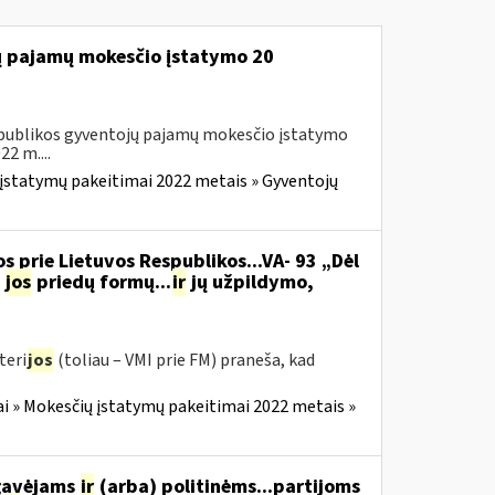
jų pajamų mokesčio įstatymo 20
Respublikos gyventojų pajamų mokesčio įstatymo
2 m....
įstatymų pakeitimai 2022 metais » Gyventojų
s prie Lietuvos Respublikos...VA- 93 „Dėl
jos
priedų formų...
ir
jų užpildymo,
teri
jos
(toliau – VMI prie FM) praneša, kad
i » Mokesčių įstatymų pakeitimai 2022 metais »
 gavėjams
ir
(arba) politinėms...partijoms