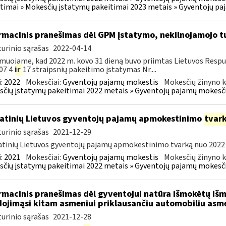
timai » Mokesčių įstatymų pakeitimai 2023 metais » Gyventojų p
rmacinis pranešimas dėl GPM įstatymo, nekilnojamojo 
urinio sąrašas
2022-04-14
muojame, kad 2022 m. kovo 31 dieną buvo priimtas Lietuvos Resp
07 4
ir
17 straipsnių pakeitimo įstatymas Nr....
:
2022
Mokesčiai:
Gyventojų pajamų mokestis
Mokesčių žinyno k
čių įstatymų pakeitimai 2022 metais » Gyventojų pajamų mokesči
atinių Lietuvos gyventojų pajamų apmokestinimo
tvar
urinio sąrašas
2021-12-29
tinių Lietuvos gyventojų pajamų apmokestinimo tvarką nuo 2022 m. 
:
2021
Mokesčiai:
Gyventojų pajamų mokestis
Mokesčių žinyno k
čių įstatymų pakeitimai 2022 metais » Gyventojų pajamų mokesči
rmacinis pranešimas dėl gyventojui natūra išmokėtų iš
ojimąsi kitam asmeniui priklausančiu automobiliu asmen
urinio sąrašas
2021-12-28