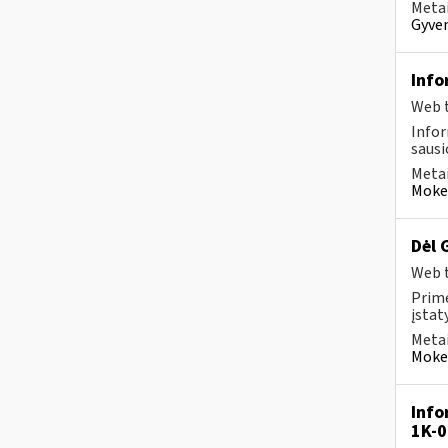
Metai
Gyven
Info
Web t
Infor
sausio
Metai
Mokes
Dėl 
Web t
Prim
įstat
Metai
Mokes
Info
1K-0