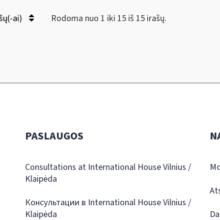
šų(-ai)
Rodoma nuo 1 iki 15 iš 15 irašų.
PASLAUGOS
N
Consultations at International House Vilnius /
Mo
Klaipėda
At
Консультации в International House Vilnius /
Klaipėda
Da