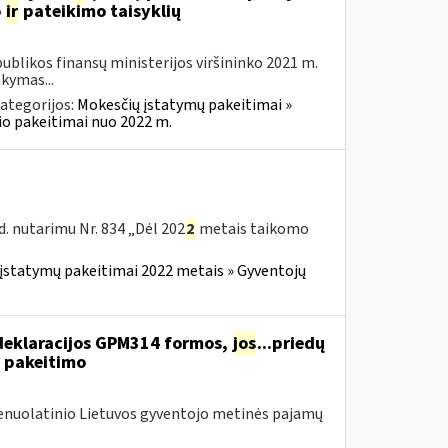
o
ir
pateikimo taisyklių
blikos finansų ministerijos viršininko 2021 m.
akymas...
ategorijos:
Mokesčių įstatymų pakeitimai »
o pakeitimai nuo 2022 m.
. nutarimu Nr. 834 „Dėl 202
2
metais taikomo
įstatymų pakeitimai 2022 metais » Gyventojų
deklaracijos GPM314 formos,
jos
...priedų
 pakeitimo
Nenuolatinio Lietuvos gyventojo metinės pajamų