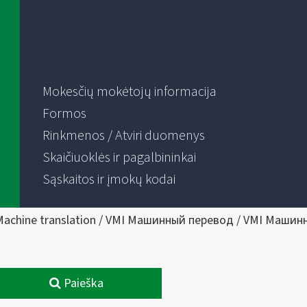
Mokesčių mokėtojų informacija
Formos
Rinkmenos / Atviri duomenys
Skaičiuoklės ir pagalbininkai
Sąskaitos ir įmokų kodai
Machine translation / VMI Машинный перевод / VMI Машин
Paieška