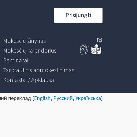
Prisijungti
Mokesčių žinynas
Mokesčių kalendorius
Seminarai
Tarptautinis apmokestinimas
Kontaktai / Apklausa
ний переклад (
English
,
Русский
,
Українська
)