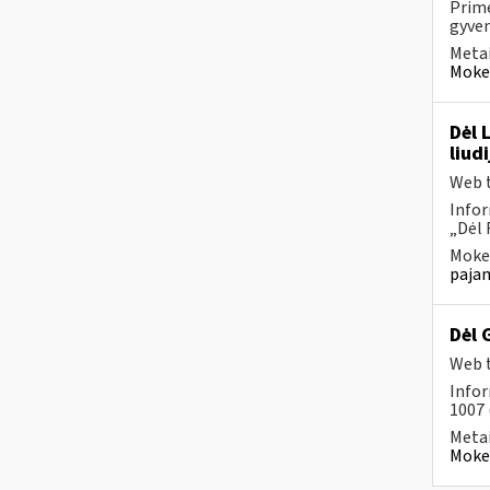
Prim
gyven
Metai
Mokes
Dėl 
liud
Web t
Infor
„Dėl 
Mokes
pajam
Dėl 
Web t
Infor
1007 
Metai
Mokes