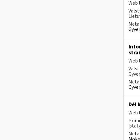
Web t
Valst
Lietu
Metai
Gyven
Info
stra
Web t
Valst
Gyven
Metai
Gyven
Dėl 
Web t
Prim
įstat
Metai
Mokes