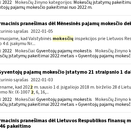
:
2022
Mokesčių žinyno kategorijos:
Mokesčių įstatymų pakeitima
tojų pajamų mokesčio pakeitimai nuo 2022 m.
rmacinis pranešimas dėl Mėnesinės pajamų mokesčio d
urinio sąrašas
2022-01-05
muojame, kad Valstybinės
mokesčių
inspekcijos prie Lietuvos Res
 4 d. įsakymu Nr....
:
2022
Mokesčiai:
Gyventojų pajamų mokestis
Mokesčių žinyno k
čių įstatymų pakeitimai 2022 metais » Gyventojų pajamų mokesči
Gyventojų pajamų mokesčio įstatymo 21 straipsnio 1 da
urinio sąrašas
2022-01-03
ename, kad 202
2
m. sausio 1 d. įsigaliojo 2018 m. birželio 28 d L
ymo Nr. IX-1007
2
, 6, 16,...
:
2022
Mokesčiai:
Gyventojų pajamų mokestis
Mokesčių žinyno k
čių įstatymų pakeitimai 2022 metais » Gyventojų pajamų mokesči
rmacinis pranešimas dėl Lietuvos Respublikos finansų mi
46 pakeitimo