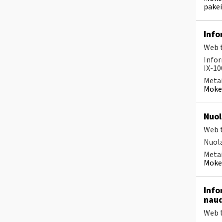
pakei
Info
Web t
Infor
IX-10
Metai
Mokes
Nuol
Web t
Nuola
Metai
Mokes
Info
naud
Web t