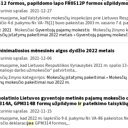
12 formos, papildomo lapo FR0512P formos užpildym
urinio sąrašas
2021-12-27
muojame, kad Valstybinės mokesčių inspekcijos prie Lietuvos Respu
ičio 4 d. įsakymu Nr. VA-76[1] buvo pakeistas 2003 m. vasario 7 d. įs
:
2021
Mokesčiai:
Gyventojų pajamų mokestis
Mokesčių žinyno k
čių įstatymų pakeitimai 2022 metais » Gyventojų pajamų mokesči
minimaliosios mėnesinės algos dydžio 2022 metais
urinio sąrašas
2021-12-06
muojame, kad Lietuvos Respublikos Vyriausybės 2021 m. spalio 13 d
aliojo darbo užmokesčio“ patvirtinta...
čių žinyno kategorijos:
Mokesčių įstatymų pakeitimai » Mokesčių 
ų mokesčio pakeitimai nuo 2022 m.
olatinio Lietuvos gyventojo metinės pajamų mokesčio 
314A, GPM314B formų užpildymo
ir
pateikimo taisyklių
urinio sąrašas
2022-11-15
muojame, kad 2022 m. lapkričio 9 d. įsakymu Nr. VA-86 pakeistos 
čio deklaraci
jos
GPM314 formos,...