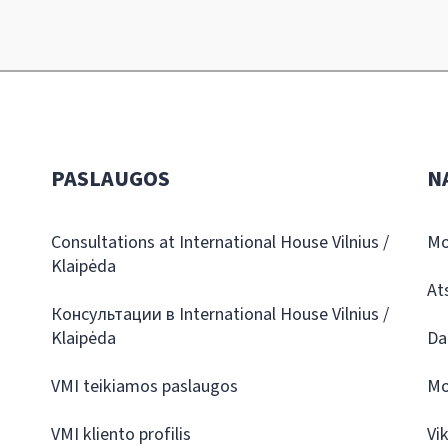
PASLAUGOS
N
Consultations at International House Vilnius /
Mo
Klaipėda
At
Консультации в International House Vilnius /
Klaipėda
Da
VMI teikiamos paslaugos
Mo
VMI kliento profilis
Vi