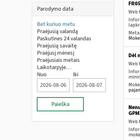
FR05
Parodymo data
Web t
Infor
Bet kuriuo metu
lapkr
Praėjusią valandą
Metai
Paskutines 24 valandas
Mokes
Praėjusią savaitę
Praėjusį mėnesį
Dėl 
Praėjusiais metais
Web t
Laikotarpyje…
Infor
Nuo
Iki
minim
Mokes
pajam
Paieška
Nenu
GPM
Web t
Infor
mokes