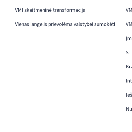
VMI skaitmeninė transformacija
VM
Vienas langelis prievolėms valstybei sumokėti
VM
Įm
ST
Kr
In
Ie
Nu