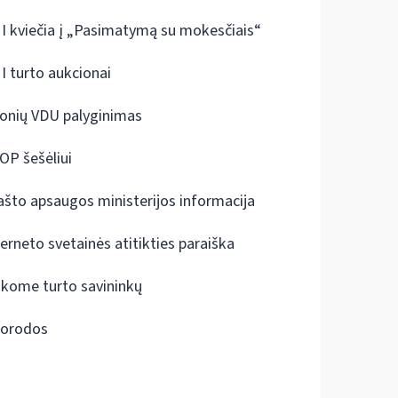
I kviečia į „Pasimatymą su mokesčiais“
I turto aukcionai
onių VDU palyginimas
OP šešėliui
ašto apsaugos ministerijos informacija
terneto svetainės atitikties paraiška
škome turto savininkų
orodos