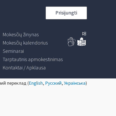
Prisijungti
Mokesčių žinynas
Mokesčių kalendorius
Seminarai
Tarptautinis apmokestinimas
Kontaktai / Apklausa
ний переклад (
English
,
Русский
,
Українська
)