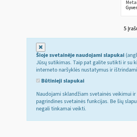
Metai
Gyven
5 Įraš
Uždaryti
Šioje svetainėje naudojami slapukai
(angl
Jūsų sutikimas. Taip pat galite sutikti ir s
interneto naršyklės nustatymus ir ištrindam
Būtinieji slapukai
Naudojami sklandžiam svetainės veikimui ir 
pagrindines svetainės funkcijas. Be šių slap
negali tinkamai veikti.