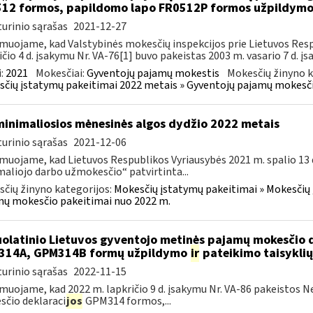
12 formos, papildomo lapo FR0512P formos užpildym
urinio sąrašas
2021-12-27
muojame, kad Valstybinės mokesčių inspekcijos prie Lietuvos Respu
ičio 4 d. įsakymu Nr. VA-76[1] buvo pakeistas 2003 m. vasario 7 d. įs
:
2021
Mokesčiai:
Gyventojų pajamų mokestis
Mokesčių žinyno k
čių įstatymų pakeitimai 2022 metais » Gyventojų pajamų mokesči
minimaliosios mėnesinės algos dydžio 2022 metais
urinio sąrašas
2021-12-06
muojame, kad Lietuvos Respublikos Vyriausybės 2021 m. spalio 13 d
aliojo darbo užmokesčio“ patvirtinta...
čių žinyno kategorijos:
Mokesčių įstatymų pakeitimai » Mokesčių 
ų mokesčio pakeitimai nuo 2022 m.
olatinio Lietuvos gyventojo metinės pajamų mokesčio 
314A, GPM314B formų užpildymo
ir
pateikimo taisyklių
urinio sąrašas
2022-11-15
muojame, kad 2022 m. lapkričio 9 d. įsakymu Nr. VA-86 pakeistos 
čio deklaraci
jos
GPM314 formos,...