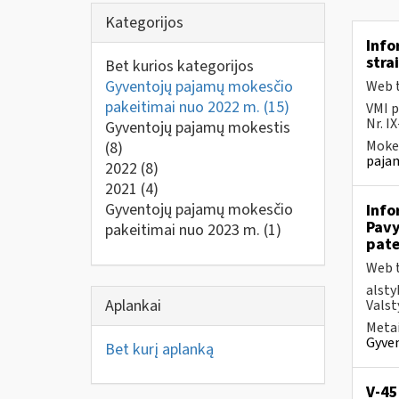
Kategorijos
Info
stra
Bet kurios kategorijos
Gyventojų pajamų mokesčio
Web t
pakeitimai nuo 2022 m.
(15)
VMI p
Nr. I
Gyventojų pajamų mokestis
Mokes
(8)
pajam
2022
(8)
2021
(4)
Gyventojų pajamų mokesčio
Info
Pavy
pakeitimai nuo 2023 m.
(1)
pate
Web t
alsty
Aplankai
Valst
Metai
Gyven
Bet kurį aplanką
V-45