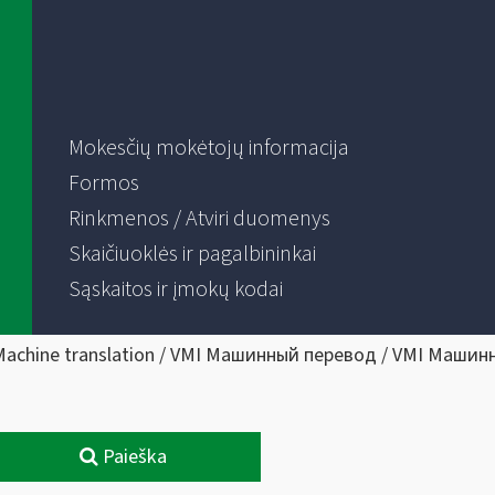
Mokesčių mokėtojų informacija
Formos
Rinkmenos / Atviri duomenys
Skaičiuoklės ir pagalbininkai
Sąskaitos ir įmokų kodai
Machine translation / VMI Машинный перевод / VMI Машин
Paieška