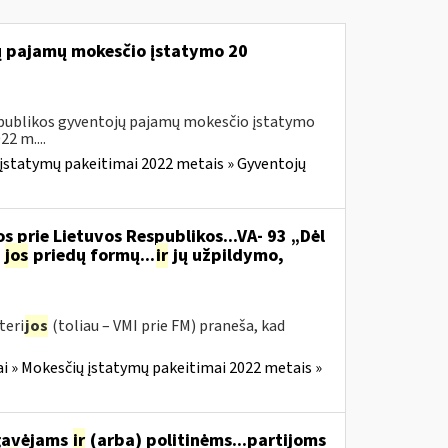
jų pajamų mokesčio įstatymo 20
Respublikos gyventojų pajamų mokesčio įstatymo
2 m....
įstatymų pakeitimai 2022 metais » Gyventojų
s prie Lietuvos Respublikos...VA- 93 „Dėl
jos
priedų formų...
ir
jų užpildymo,
teri
jos
(toliau – VMI prie FM) praneša, kad
i » Mokesčių įstatymų pakeitimai 2022 metais »
 gavėjams
ir
(arba) politinėms...partijoms