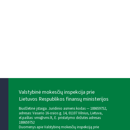
Valstybinė mokesčių inspekcija prie
Lietuvos Respublikos finansų ministerijos
Biudžetinė įstaiga. Juridinio asmens kodas — 188659752,
adresas: Vasario 16-osios g. 14, 01107 Vilnius, Lietuva,
el.paštas:
vmi@vmi.lt
, E. pristatymo dėžutės adresas
188659752
Duomenys apie Valstybinę mokesčių inspekciją prie