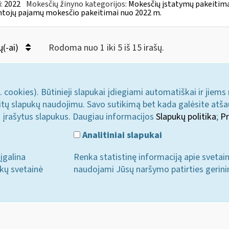
:
2022
Mokesčių žinyno kategorijos:
Mokesčių įstatymų pakeitima
tojų pajamų mokesčio pakeitimai nuo 2022 m.
ų(-ai)
Rodoma nuo 1 iki 5 iš 15 irašų.
. cookies). Būtinieji slapukai įdiegiami automatiškai ir jiems
u kitų slapukų naudojimu. Savo sutikimą bet kada galėsite atš
i įrašytus slapukus. Daugiau informacijos
Slapukų politika
;
Pr
Analitiniai slapukai
įgalina
Renka statistinę informaciją apie svetai
ukų svetainė
naudojami Jūsų naršymo patirties gerini