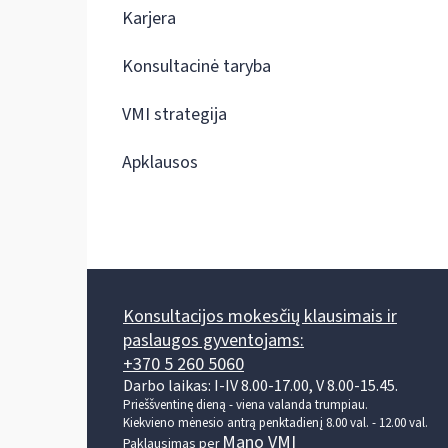
Karjera
Konsultacinė taryba
VMI strategija
Apklausos
Konsultacijos mokesčių klausimais ir
paslaugos gyventojams:
+370 5 260 5060
Darbo laikas: I-IV 8.00-17.00, V 8.00-15.45.
Prieššventinę dieną - viena valanda trumpiau.
Kiekvieno mėnesio antrą penktadienį 8.00 val. - 12.00 val.
Mano VMI
Paklausimas per