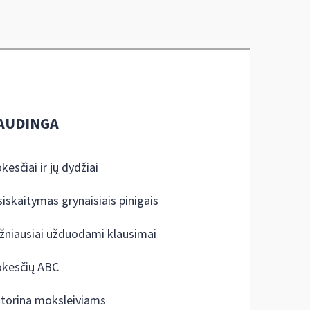
AUDINGA
kesčiai ir jų dydžiai
siskaitymas grynaisiais pinigais
žniausiai užduodami klausimai
kesčių ABC
ktorina moksleiviams