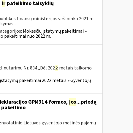
o
ir
pateikimo taisyklių
blikos finansų ministerijos viršininko 2021 m.
akymas...
ategorijos:
Mokesčių įstatymų pakeitimai »
o pakeitimai nuo 2022 m.
. nutarimu Nr. 834 „Dėl 202
2
metais taikomo
įstatymų pakeitimai 2022 metais » Gyventojų
deklaracijos GPM314 formos,
jos
...priedų
 pakeitimo
Nenuolatinio Lietuvos gyventojo metinės pajamų