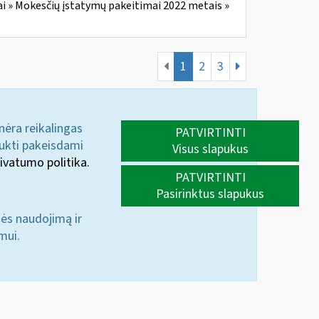
i » Mokesčių įstatymų pakeitimai 2022 metais »
1
2
3
 nėra reikalingas
PATVIRTINTI
aukti pakeisdami
Visus slapukus
ivatumo politika.
PATVIRTINTI
Pasirinktus slapukus
nės naudojimą ir
mui.