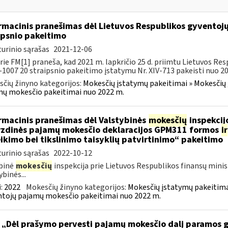
rmacinis pranešimas dėl Lietuvos Respublikos gyvento
ipsnio pakeitimo
urinio sąrašas
2021-12-06
rie FM[1] praneša, kad 2021 m. lapkričio 25 d. priimtu Lietuvos 
X-1007 20 straipsnio pakeitimo įstatymu Nr. XIV-713 pakeisti nuo 202
čių žinyno kategorijos:
Mokesčių įstatymų pakeitimai » Mokesčių 
ų mokesčio pakeitimai nuo 2022 m.
rmacinis pranešimas dėl Valstybinės
mokesčių
inspekcijo
zdinės pajamų mokesčio deklaracijos GPM311 formos
ir
ikimo bei tikslinimo taisyklių patvirtinimo“ pakeitimo
urinio sąrašas
2022-10-12
binė
mokesčių
inspekcija prie Lietuvos Respublikos finansų minis
ybinės...
:
2022
Mokesčių žinyno kategorijos:
Mokesčių įstatymų pakeitima
tojų pajamų mokesčio pakeitimai nuo 2022 m.
 „Dėl prašymo pervesti pajamų mokesčio dalį paramos