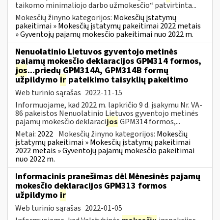
taikomo minimaliojo darbo užmokesčio“ patvirtinta...
Mokesčių žinyno kategorijos:
Mokesčių įstatymų
pakeitimai » Mokesčių įstatymų pakeitimai 2022 metais
» Gyventojų pajamų mokesčio pakeitimai nuo 2022 m.
Nenuolatinio Lietuvos gyventojo metinės
pajamų mokesčio deklaracijos GPM314 formos,
jos
...priedų GPM314A, GPM314B formų
užpildymo
ir
pateikimo taisyklių pakeitimo
Web turinio sąrašas
2022-11-15
Informuojame, kad 2022 m. lapkričio 9 d. įsakymu Nr. VA-
86 pakeistos Nenuolatinio Lietuvos gyventojo metinės
pajamų mokesčio deklaraci
jos
GPM314 formos,...
Metai:
2022
Mokesčių žinyno kategorijos:
Mokesčių
įstatymų pakeitimai » Mokesčių įstatymų pakeitimai
2022 metais » Gyventojų pajamų mokesčio pakeitimai
nuo 2022 m.
Informacinis pranešimas dėl Mėnesinės pajamų
mokesčio deklaracijos GPM313 formos
užpildymo
ir
Web turinio sąrašas
2022-01-05