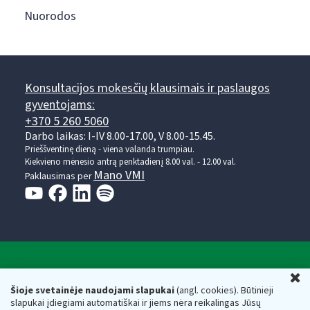
Nuorodos
Konsultacijos mokesčių klausimais ir paslaugos
gyventojams:
+370 5 260 5060
Darbo laikas: I-IV 8.00-17.00, V 8.00-15.45.
Prieššventinę dieną - viena valanda trumpiau.
Kiekvieno mėnesio antrą penktadienį 8.00 val. - 12.00 val.
Mano VMI
Paklausimas per
Valstybinė mokesčių inspekcija prie Lietuvos
U
Respublikos finansų ministerijos
Šioje svetainėje naudojami slapukai
(angl. cookies). Būtinieji
slapukai įdiegiami automatiškai ir jiems nėra reikalingas Jūsų