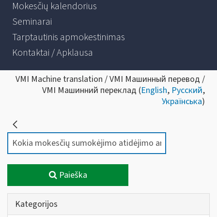
Mokesčių kalendorius
Seminarai
Tarptautinis apmokestinimas
Kontaktai / Apklausa
VMI Machine translation / VMI Машинный перевод /
VMI Машинний переклад (
English
,
Русский
,
Українська
)
Paieška
Kategorijos