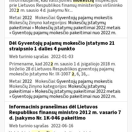
Informuojame, kad Valstybinės
mokesčių
inspekcijos
prie Lietuvos Respublikos finansų ministerijos viršininko
202
2
m. sausio 4 d. įsakymu Nr....
Metai:
2022
Mokesčiai:
Gyventojų pajamų mokestis
Mokesčių žinyno kategorijos:
Mokesčių įstatymų
pakeitimai » Mokesčių įstatymų pakeitimai 2022 metais
» Gyventojų pajamų mokesčio pakeitimai nuo 2022 m.
Dėl Gyventojų pajamų mokesčio įstatymo 21
straipsnio 1 dalies 4 punkto
Web turinio sąrašas
2022-01-03
Primename, kad 202
2
m. sausio 1 d. įsigaliojo 2018 m.
birželio 28 d Lietuvos Respublikos gyventojų pajamų
mokesčio įstatymo Nr. IX-1007
2
, 6, 16,...
Metai:
2022
Mokesčiai:
Gyventojų pajamų mokestis
Mokesčių žinyno kategorijos:
Mokesčių įstatymų
pakeitimai » Mokesčių įstatymų pakeitimai 2022 metais
» Gyventojų pajamų mokesčio pakeitimai nuo 2022 m.
Informacinis pranešimas dėl Lietuvos
Respublikos finansų ministro 2012 m. vasario 7
d. įsakymo Nr. 1K-046 pakeitimo
Web turinio sąrašas
2022-06-16