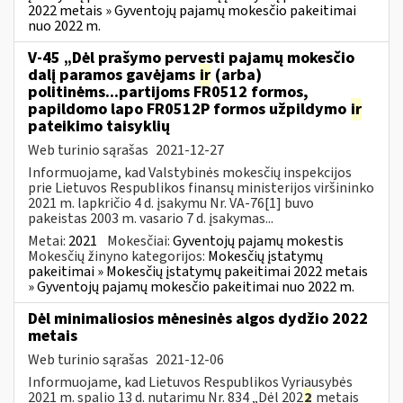
2022 metais » Gyventojų pajamų mokesčio pakeitimai
nuo 2022 m.
V-45 „Dėl prašymo pervesti pajamų mokesčio
dalį paramos gavėjams
ir
(arba)
politinėms...partijoms FR0512 formos,
papildomo lapo FR0512P formos užpildymo
ir
pateikimo taisyklių
Web turinio sąrašas
2021-12-27
Informuojame, kad Valstybinės mokesčių inspekcijos
prie Lietuvos Respublikos finansų ministerijos viršininko
2021 m. lapkričio 4 d. įsakymu Nr. VA-76[1] buvo
pakeistas 2003 m. vasario 7 d. įsakymas...
Metai:
2021
Mokesčiai:
Gyventojų pajamų mokestis
Mokesčių žinyno kategorijos:
Mokesčių įstatymų
pakeitimai » Mokesčių įstatymų pakeitimai 2022 metais
» Gyventojų pajamų mokesčio pakeitimai nuo 2022 m.
Dėl minimaliosios mėnesinės algos dydžio 2022
metais
Web turinio sąrašas
2021-12-06
Informuojame, kad Lietuvos Respublikos Vyriausybės
2021 m. spalio 13 d. nutarimu Nr. 834 „Dėl 202
2
metais