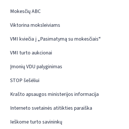
Mokesčių ABC
Viktorina moksleiviams
VMI kviečia į „Pasimatymą su mokesčiais“
VMI turto aukcionai
Įmonių VDU palyginimas
STOP šešėliui
Krašto apsaugos ministerijos informacija
Interneto svetainės atitikties paraiška
Ieškome turto savininkų