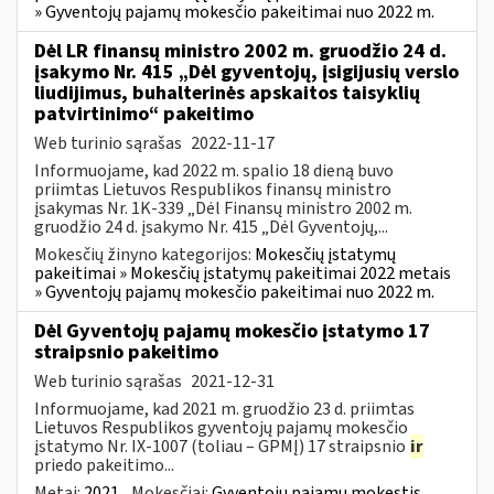
» Gyventojų pajamų mokesčio pakeitimai nuo 2022 m.
Dėl LR finansų ministro 2002 m. gruodžio 24 d.
įsakymo Nr. 415 „Dėl gyventojų, įsigijusių verslo
liudijimus, buhalterinės apskaitos taisyklių
patvirtinimo“ pakeitimo
Web turinio sąrašas
2022-11-17
Informuojame, kad 2022 m. spalio 18 dieną buvo
priimtas Lietuvos Respublikos finansų ministro
įsakymas Nr. 1K-339 „Dėl Finansų ministro 2002 m.
gruodžio 24 d. įsakymo Nr. 415 „Dėl Gyventojų,...
Mokesčių žinyno kategorijos:
Mokesčių įstatymų
pakeitimai » Mokesčių įstatymų pakeitimai 2022 metais
» Gyventojų pajamų mokesčio pakeitimai nuo 2022 m.
Dėl Gyventojų pajamų mokesčio įstatymo 17
straipsnio pakeitimo
Web turinio sąrašas
2021-12-31
Informuojame, kad 2021 m. gruodžio 23 d. priimtas
Lietuvos Respublikos gyventojų pajamų mokesčio
įstatymo Nr. IX-1007 (toliau – GPMĮ) 17 straipsnio
ir
priedo pakeitimo...
Metai:
2021
Mokesčiai:
Gyventojų pajamų mokestis