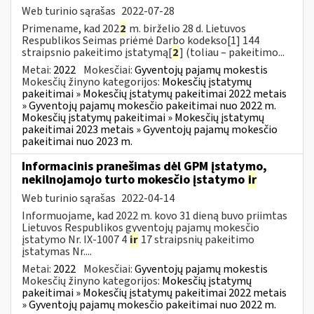
Web turinio sąrašas
2022-07-28
Primename, kad 202
2
m. birželio 28 d. Lietuvos
Respublikos Seimas priėmė Darbo kodekso[1] 144
straipsnio pakeitimo įstatymą[
2
] (toliau – pakeitimo...
Metai:
2022
Mokesčiai:
Gyventojų pajamų mokestis
Mokesčių žinyno kategorijos:
Mokesčių įstatymų
pakeitimai » Mokesčių įstatymų pakeitimai 2022 metais
» Gyventojų pajamų mokesčio pakeitimai nuo 2022 m.
Mokesčių įstatymų pakeitimai » Mokesčių įstatymų
pakeitimai 2023 metais » Gyventojų pajamų mokesčio
pakeitimai nuo 2023 m.
Informacinis pranešimas dėl GPM įstatymo,
nekilnojamojo turto mokesčio įstatymo
ir
Web turinio sąrašas
2022-04-14
Informuojame, kad 2022 m. kovo 31 dieną buvo priimtas
Lietuvos Respublikos gyventojų pajamų mokesčio
įstatymo Nr. IX-1007 4
ir
17 straipsnių pakeitimo
įstatymas Nr....
Metai:
2022
Mokesčiai:
Gyventojų pajamų mokestis
Mokesčių žinyno kategorijos:
Mokesčių įstatymų
pakeitimai » Mokesčių įstatymų pakeitimai 2022 metais
» Gyventojų pajamų mokesčio pakeitimai nuo 2022 m.