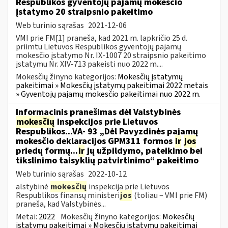
Respublikos gyventojų pajamų mokesčio
įstatymo 20 straipsnio pakeitimo
Web turinio sąrašas
2021-12-06
VMI prie FM[1] praneša, kad 2021 m. lapkričio 25 d.
priimtu Lietuvos Respublikos gyventojų pajamų
mokesčio įstatymo Nr. IX-1007 20 straipsnio pakeitimo
įstatymu Nr. XIV-713 pakeisti nuo 2022 m....
Mokesčių žinyno kategorijos:
Mokesčių įstatymų
pakeitimai » Mokesčių įstatymų pakeitimai 2022 metais
» Gyventojų pajamų mokesčio pakeitimai nuo 2022 m.
Informacinis pranešimas dėl Valstybinės
mokesčių
inspekcijos prie Lietuvos
Respublikos...VA- 93 „Dėl Pavyzdinės pajamų
mokesčio deklaracijos GPM311 formos
ir
jos
priedų formų...
ir
jų užpildymo, pateikimo bei
tikslinimo taisyklių patvirtinimo“ pakeitimo
Web turinio sąrašas
2022-10-12
alstybinė
mokesčių
inspekcija prie Lietuvos
Respublikos finansų ministeri
jos
(toliau – VMI prie FM)
praneša, kad Valstybinės...
Metai:
2022
Mokesčių žinyno kategorijos:
Mokesčių
įstatymų pakeitimai » Mokesčių įstatymų pakeitimai