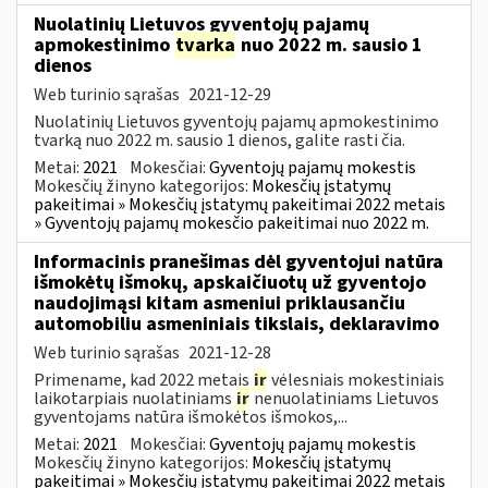
Nuolatinių Lietuvos gyventojų pajamų
apmokestinimo
tvarka
nuo 2022 m. sausio 1
dienos
Web turinio sąrašas
2021-12-29
Nuolatinių Lietuvos gyventojų pajamų apmokestinimo
tvarką nuo 2022 m. sausio 1 dienos, galite rasti čia.
Metai:
2021
Mokesčiai:
Gyventojų pajamų mokestis
Mokesčių žinyno kategorijos:
Mokesčių įstatymų
pakeitimai » Mokesčių įstatymų pakeitimai 2022 metais
» Gyventojų pajamų mokesčio pakeitimai nuo 2022 m.
Informacinis pranešimas dėl gyventojui natūra
išmokėtų išmokų, apskaičiuotų už gyventojo
naudojimąsi kitam asmeniui priklausančiu
automobiliu asmeniniais tikslais, deklaravimo
Web turinio sąrašas
2021-12-28
Primename, kad 2022 metais
ir
vėlesniais mokestiniais
laikotarpiais nuolatiniams
ir
nenuolatiniams Lietuvos
gyventojams natūra išmokėtos išmokos,...
Metai:
2021
Mokesčiai:
Gyventojų pajamų mokestis
Mokesčių žinyno kategorijos:
Mokesčių įstatymų
pakeitimai » Mokesčių įstatymų pakeitimai 2022 metais