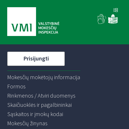
Prisijungti
Mokesčių mokėtojų informacija
Formos
Rinkmenos / Atviri duomenys
Skaičiuoklės ir pagalbininkai
Sąskaitos ir įmokų kodai
Mokesčių žinynas