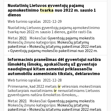
Nuolatinių Lietuvos gyventojų pajamų
apmokestinimo
tvarka
nuo 2022 m. sausio 1
dienos
Web turinio sąrašas
2021-12-29
Nuolatinių Lietuvos gyventojų pajamų apmokestinimo
tvarką nuo 2022 m. sausio 1 dienos, galite rasti čia.
Metai:
2021
Mokesčiai:
Gyventojų pajamų mokestis
Mokesčių žinyno kategorijos:
Mokesčių įstatymų
pakeitimai » Mokesčių įstatymų pakeitimai 2022 metais
» Gyventojų pajamų mokesčio pakeitimai nuo 2022 m.
Informacinis pranešimas dėl gyventojui natūra
išmokėtų išmokų, apskaičiuotų už gyventojo
naudojimąsi kitam asmeniui priklausančiu
automobiliu asmeniniais tikslais, deklaravimo
Web turinio sąrašas
2021-12-28
Primename, kad 2022 metais
ir
vėlesniais mokestiniais
laikotarpiais nuolatiniams
ir
nenuolatiniams Lietuvos
gyventojams natūra išmokėtos išmokos,...
Metai:
2021
Mokesčiai:
Gyventojų pajamų mokestis
Mokesčių žinyno kategorijos:
Mokesčių įstatymų
pakeitimai » Mokesčių įstatymų pakeitimai 2022 metais