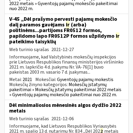
2022 metais » Gyventojų pajamų mokesčio pakeitimai
nuo 2022 m.
V-45 „Dėl prašymo pervesti pajamų mokesčio
dalį paramos gavėjams
ir
(arba)
politinėms...partijoms FR0512 formos,
papildomo lapo FR0512P formos užpildymo
ir
pateikimo taisyklių
Web turinio sąrašas
2021-12-27
Informuojame, kad Valstybinės mokesčių inspekcijos
prie Lietuvos Respublikos finansų ministerijos viršininko
2021 m. lapkričio 4 d. įsakymu Nr. VA-76[1] buvo
pakeistas 2003 m. vasario 7 d. įsakymas...
Metai:
2021
Mokesčiai:
Gyventojų pajamų mokestis
Mokesčių žinyno kategorijos:
Mokesčių įstatymų
pakeitimai » Mokesčių įstatymų pakeitimai 2022 metais
» Gyventojų pajamų mokesčio pakeitimai nuo 2022 m.
Dėl minimaliosios mėnesinės algos dydžio 2022
metais
Web turinio sąrašas
2021-12-06
Informuojame, kad Lietuvos Respublikos Vyriausybės
2021 m. spalio 13 d. nutarimu Nr. 834 „Dėl 202
2
metais