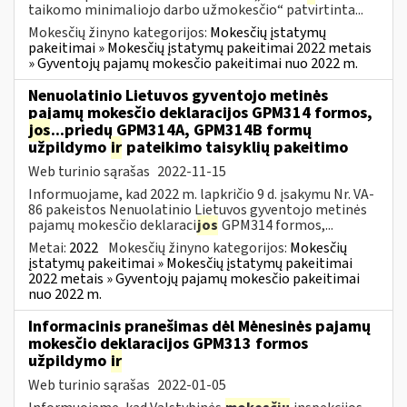
taikomo minimaliojo darbo užmokesčio“ patvirtinta...
Mokesčių žinyno kategorijos:
Mokesčių įstatymų
pakeitimai » Mokesčių įstatymų pakeitimai 2022 metais
» Gyventojų pajamų mokesčio pakeitimai nuo 2022 m.
Nenuolatinio Lietuvos gyventojo metinės
pajamų mokesčio deklaracijos GPM314 formos,
jos
...priedų GPM314A, GPM314B formų
užpildymo
ir
pateikimo taisyklių pakeitimo
Web turinio sąrašas
2022-11-15
Informuojame, kad 2022 m. lapkričio 9 d. įsakymu Nr. VA-
86 pakeistos Nenuolatinio Lietuvos gyventojo metinės
pajamų mokesčio deklaraci
jos
GPM314 formos,...
Metai:
2022
Mokesčių žinyno kategorijos:
Mokesčių
įstatymų pakeitimai » Mokesčių įstatymų pakeitimai
2022 metais » Gyventojų pajamų mokesčio pakeitimai
nuo 2022 m.
Informacinis pranešimas dėl Mėnesinės pajamų
mokesčio deklaracijos GPM313 formos
užpildymo
ir
Web turinio sąrašas
2022-01-05