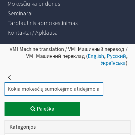
Mokesčių kalendorius
Seminarai
Tarptautinis apmokestinimas
Kontaktai / Apklausa
VMI Machine translation / VMI Машинный перевод /
VMI Машинний переклад (
English
,
Русский
,
Українська
)
Paieška
Kategorijos