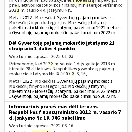
Informuojame, kad Valstybinės
mokesčių
inspekcijos
prie Lietuvos Respublikos finansų ministerijos viršininko
202
2
m. sausio 4 d. įsakymu Nr....
Metai:
2022
Mokesčiai:
Gyventojų pajamų mokestis
Mokesčių žinyno kategorijos:
Mokesčių įstatymų
pakeitimai » Mokesčių įstatymų pakeitimai 2022 metais
» Gyventojų pajamų mokesčio pakeitimai nuo 2022 m.
Dėl Gyventojų pajamų mokesčio įstatymo 21
straipsnio 1 dalies 4 punkto
Web turinio sąrašas
2022-01-03
Primename, kad 202
2
m. sausio 1 d. įsigaliojo 2018 m.
birželio 28 d Lietuvos Respublikos gyventojų pajamų
mokesčio įstatymo Nr. IX-1007
2
, 6, 16,...
Metai:
2022
Mokesčiai:
Gyventojų pajamų mokestis
Mokesčių žinyno kategorijos:
Mokesčių įstatymų
pakeitimai » Mokesčių įstatymų pakeitimai 2022 metais
» Gyventojų pajamų mokesčio pakeitimai nuo 2022 m.
Informacinis pranešimas dėl Lietuvos
Respublikos finansų ministro 2012 m. vasario 7
d. įsakymo Nr. 1K-046 pakeitimo
Web turinio sąrašas
2022-06-16