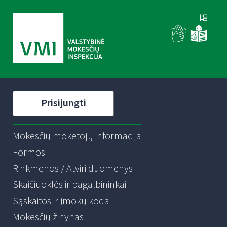
Prisijungti
Mokesčių mokėtojų informacija
Formos
Rinkmenos / Atviri duomenys
Skaičiuoklės ir pagalbininkai
Sąskaitos ir įmokų kodai
Mokesčių žinynas