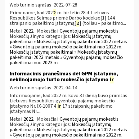
Web turinio sąrašas
2022-07-28
Primename, kad 202
2
m. birželio 28 d. Lietuvos
Respublikos Seimas priėmė Darbo kodekso[1] 144
straipsnio pakeitimo įstatymą[
2
] (toliau – pakeitimo...
Metai:
2022
Mokesčiai:
Gyventojų pajamų mokestis
Mokesčių žinyno kategorijos:
Mokesčių įstatymų
pakeitimai » Mokesčių įstatymų pakeitimai 2022 metais
» Gyventojų pajamų mokesčio pakeitimai nuo 2022 m.
Mokesčių įstatymų pakeitimai » Mokesčių įstatymų
pakeitimai 2023 metais » Gyventojų pajamų mokesčio
pakeitimai nuo 2023 m.
Informacinis pranešimas dėl GPM įstatymo,
nekilnojamojo turto mokesčio įstatymo
ir
Web turinio sąrašas
2022-04-14
Informuojame, kad 2022 m. kovo 31 dieną buvo priimtas
Lietuvos Respublikos gyventojų pajamų mokesčio
įstatymo Nr. IX-1007 4
ir
17 straipsnių pakeitimo
įstatymas Nr....
Metai:
2022
Mokesčiai:
Gyventojų pajamų mokestis
Mokesčių žinyno kategorijos:
Mokesčių įstatymų
pakeitimai » Mokesčių įstatymų pakeitimai 2022 metais
» Gyventojų pajamų mokesčio pakeitimai nuo 2022 m.