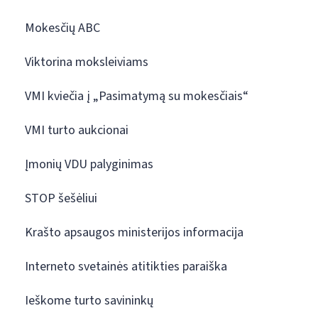
Mokesčių ABC
Viktorina moksleiviams
VMI kviečia į „Pasimatymą su mokesčiais“
VMI turto aukcionai
Įmonių VDU palyginimas
STOP šešėliui
Krašto apsaugos ministerijos informacija
Interneto svetainės atitikties paraiška
Ieškome turto savininkų