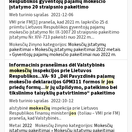
Respublikos gyventojų pajamų mokesčio
įstatymo 20 straipsnio pakeitimo
Web turinio sąrašas
2021-12-06
VMI prie FM[1] praneša, kad 2021 m. lapkričio 25 d.
priimtu Lietuvos Respublikos gyventojų pajamų
mokesčio įstatymo Nr. IX-1007 20 straipsnio pakeitimo
įstatymu Nr. XIV-713 pakeisti nuo 2022 m....
Mokesčių žinyno kategorijos:
Mokesčių įstatymų
pakeitimai » Mokesčių įstatymų pakeitimai 2022 metais
» Gyventojų pajamų mokesčio pakeitimai nuo 2022 m.
Informacinis pranešimas dėl Valstybinės
mokesčių
inspekcijos prie Lietuvos
Respublikos...VA- 93 „Dėl Pavyzdinės pajamų
mokesčio deklaracijos GPM311 formos
ir
jos
priedų formų...
ir
jų užpildymo, pateikimo bei
tikslinimo taisyklių patvirtinimo“ pakeitimo
Web turinio sąrašas
2022-10-12
alstybinė
mokesčių
inspekcija prie Lietuvos
Respublikos finansų ministeri
jos
(toliau – VMI prie FM)
praneša, kad Valstybinės...
Metai:
2022
Mokesčių žinyno kategorijos:
Mokesčių
įstatymų pakeitimai » Mokesčių įstatymų pakeitimai