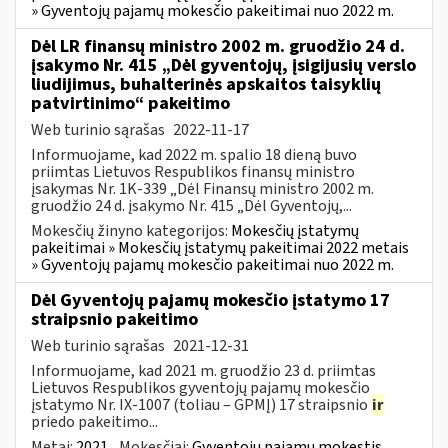
» Gyventojų pajamų mokesčio pakeitimai nuo 2022 m.
Dėl LR finansų ministro 2002 m. gruodžio 24 d.
įsakymo Nr. 415 „Dėl gyventojų, įsigijusių verslo
liudijimus, buhalterinės apskaitos taisyklių
patvirtinimo“ pakeitimo
Web turinio sąrašas
2022-11-17
Informuojame, kad 2022 m. spalio 18 dieną buvo
priimtas Lietuvos Respublikos finansų ministro
įsakymas Nr. 1K-339 „Dėl Finansų ministro 2002 m.
gruodžio 24 d. įsakymo Nr. 415 „Dėl Gyventojų,...
Mokesčių žinyno kategorijos:
Mokesčių įstatymų
pakeitimai » Mokesčių įstatymų pakeitimai 2022 metais
» Gyventojų pajamų mokesčio pakeitimai nuo 2022 m.
Dėl Gyventojų pajamų mokesčio įstatymo 17
straipsnio pakeitimo
Web turinio sąrašas
2021-12-31
Informuojame, kad 2021 m. gruodžio 23 d. priimtas
Lietuvos Respublikos gyventojų pajamų mokesčio
įstatymo Nr. IX-1007 (toliau – GPMĮ) 17 straipsnio
ir
priedo pakeitimo...
Metai:
2021
Mokesčiai:
Gyventojų pajamų mokestis