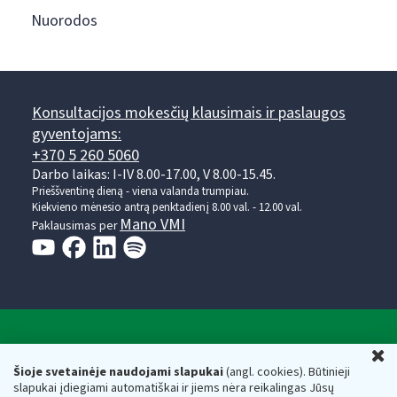
Nuorodos
Konsultacijos mokesčių klausimais ir paslaugos
gyventojams:
+370 5 260 5060
Darbo laikas: I-IV 8.00-17.00, V 8.00-15.45.
Prieššventinę dieną - viena valanda trumpiau.
Kiekvieno mėnesio antrą penktadienį 8.00 val. - 12.00 val.
Mano VMI
Paklausimas per
Valstybinė mokesčių inspekcija prie Lietuvos
U
Respublikos finansų ministerijos
Šioje svetainėje naudojami slapukai
(angl. cookies). Būtinieji
slapukai įdiegiami automatiškai ir jiems nėra reikalingas Jūsų