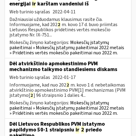
energijai
ir
karštam vandeniui iš
Web turinio sąrašas
2022-04-11
Dažniausiai užduodamus klausimus rasite čia.
Informuojame, kad 202
2
m. kovo 17 d. buvo priimtas
Lietuvos Respublikos pridėtinės vertės mokesčio
įstatymo Nr. IX-751...
Mokesčių žinyno kategorijos:
Mokesčių įstatymų
pakeitimai » Mokesčių įstatymų pakeitimai 2022 metais
» Pridėtinės vertės mokesčio pakeitimai nuo 2022 m.
Dėl atvirkštinio apmokestinimo PVM
mechanizmo taikymo standiesiems diskams
Web turinio sąrašas
2022-01-17
Informuojame, kad nuo 202
2
m. kovo 1 d. nebetaikomas
atvirkštinio apmokestinimo PVM[1] mechanizmas (PVM
įstatymo[
2
] 96 straipsnio 1 dalies 4...
Mokesčių žinyno kategorijos:
Mokesčių įstatymų
pakeitimai » Mokesčių įstatymų pakeitimai 2022 metais
» Pridėtinės vertės mokesčio pakeitimai nuo 2022 m.
Dėl Lietuvos Respublikos PVM įstatymo
papildymo 50-1 straipsniu
ir
2
priedo
pakeitimo