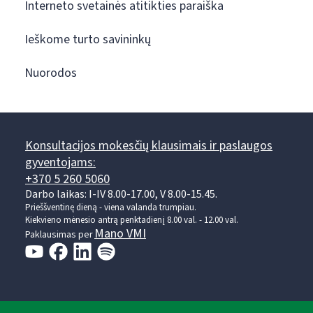
Interneto svetainės atitikties paraiška
Ieškome turto savininkų
Nuorodos
Konsultacijos mokesčių klausimais ir paslaugos
gyventojams:
+370 5 260 5060
Darbo laikas: I-IV 8.00-17.00, V 8.00-15.45.
Prieššventinę dieną - viena valanda trumpiau.
Kiekvieno mėnesio antrą penktadienį 8.00 val. - 12.00 val.
Mano VMI
Paklausimas per