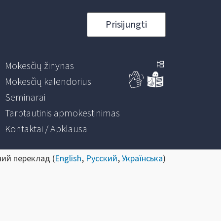
Prisijungti
Mokesčių žinynas
Mokesčių kalendorius
Seminarai
Tarptautinis apmokestinimas
Kontaktai / Apklausa
ний переклад (
English
,
Русский
,
Українська
)