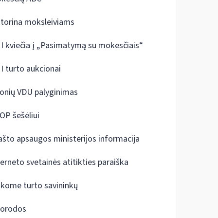
ktorina moksleiviams
I kviečia į „Pasimatymą su mokesčiais“
I turto aukcionai
onių VDU palyginimas
OP šešėliui
ašto apsaugos ministerijos informacija
terneto svetainės atitikties paraiška
škome turto savininkų
orodos