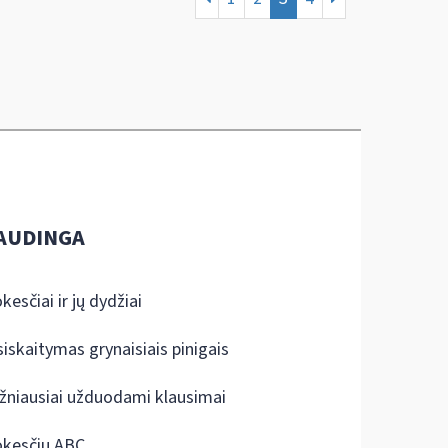
AUDINGA
kesčiai ir jų dydžiai
siskaitymas grynaisiais pinigais
žniausiai užduodami klausimai
kesčių ABC