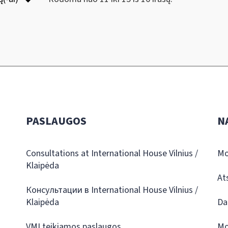
PASLAUGOS
N
Consultations at International House Vilnius /
Mo
Klaipėda
At
Консультации в International House Vilnius /
Klaipėda
Da
VMI teikiamos paslaugos
Mo