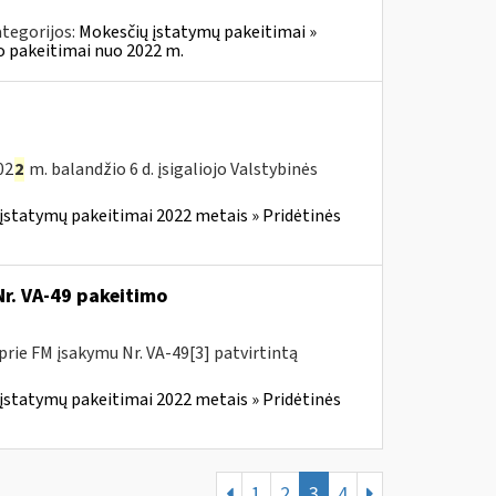
tegorijos:
Mokesčių įstatymų pakeitimai »
o pakeitimai nuo 2022 m.
02
2
m. balandžio 6 d. įsigaliojo Valstybinės
įstatymų pakeitimai 2022 metais » Pridėtinės
Nr. VA-49 pakeitimo
prie FM įsakymu Nr. VA-49[3] patvirtintą
įstatymų pakeitimai 2022 metais » Pridėtinės
1
2
3
4