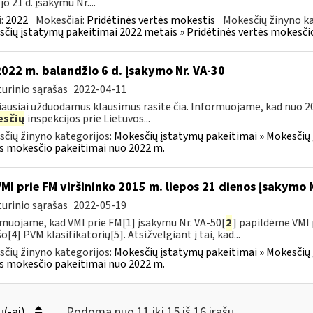
o 21 d. įsakymu Nr....
:
2022
Mokesčiai:
Pridėtinės vertės mokestis
Mokesčių žinyno ka
čių įstatymų pakeitimai 2022 metais » Pridėtinės vertės mokesči
2022 m. balandžio 6 d. įsakymo Nr. VA-30
urinio sąrašas
2022-04-11
ausiai užduodamus klausimus rasite čia. Informuojame, kad nuo 2
sčių
inspekcijos prie Lietuvos...
čių žinyno kategorijos:
Mokesčių įstatymų pakeitimai » Mokesčių 
s mokesčio pakeitimai nuo 2022 m.
VMI prie FM viršininko 2015 m. liepos 21 dienos įsakymo 
urinio sąrašas
2022-05-19
muojame, kad VMI prie FM[1] įsakymu Nr. VA-50[
2
] papildėme VMI 
o[4] PVM klasifikatorių[5]. Atsižvelgiant į tai, kad...
čių žinyno kategorijos:
Mokesčių įstatymų pakeitimai » Mokesčių 
s mokesčio pakeitimai nuo 2022 m.
ų(-ai)
Rodoma nuo 11 iki 15 iš 16 irašų.