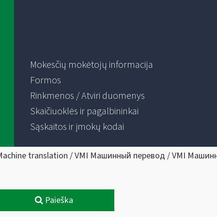
Mokesčių mokėtojų informacija
Formos
Rinkmenos / Atviri duomenys
Skaičiuoklės ir pagalbininkai
Sąskaitos ir įmokų kodai
Machine translation / VMI Машинный перевод / VMI Машин
Paieška