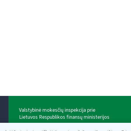
Valstybinė mokesčių inspekcija prie
Lietuvos Respublikos finansų ministerijos
Biudžetinė įstaiga. Juridinio asmens kodas — 188659752,