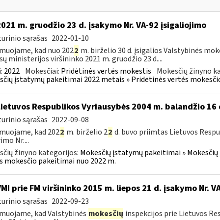
2021 m. gruodžio 23 d. įsakymo Nr. VA-92 įsigaliojimo
urinio sąrašas
2022-01-10
muojame, kad nuo 202
2
m. birželio 30 d. įsigalios Valstybinės mo
sų ministerijos viršininko 2021 m. gruodžio 23 d....
:
2022
Mokesčiai:
Pridėtinės vertės mokestis
Mokesčių žinyno ka
čių įstatymų pakeitimai 2022 metais » Pridėtinės vertės mokesči
Lietuvos Respublikos Vyriausybės 2004 m. balandžio 16 
urinio sąrašas
2022-09-08
rmuojame, kad 202
2
m. birželio 2
2
d. buvo priimtas Lietuvos Respu
imo Nr....
čių žinyno kategorijos:
Mokesčių įstatymų pakeitimai » Mokesčių 
s mokesčio pakeitimai nuo 2022 m.
VMI prie FM viršininko 2015 m. liepos 21 d. įsakymo Nr. 
urinio sąrašas
2022-09-23
muojame, kad Valstybinės
mokesčių
inspekcijos prie Lietuvos Res