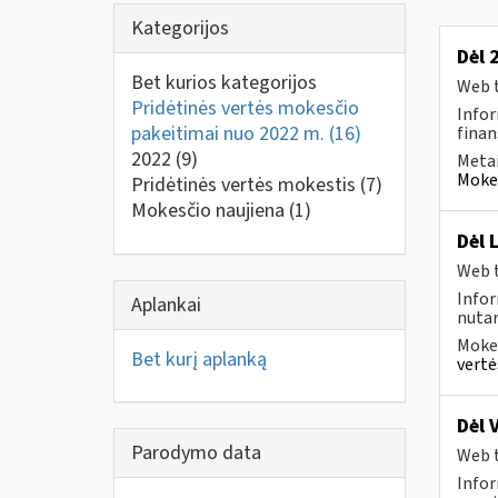
Kategorijos
Dėl 
Bet kurios kategorijos
Web t
Pridėtinės vertės mokesčio
Infor
pakeitimai nuo 2022 m.
(16)
finan
2022
(9)
Metai
Mokes
Pridėtinės vertės mokestis
(7)
Mokesčio naujiena
(1)
Dėl 
Web t
Info
Aplankai
nutar
Mokes
Bet kurį aplanką
vertė
Dėl 
Parodymo data
Web t
Infor