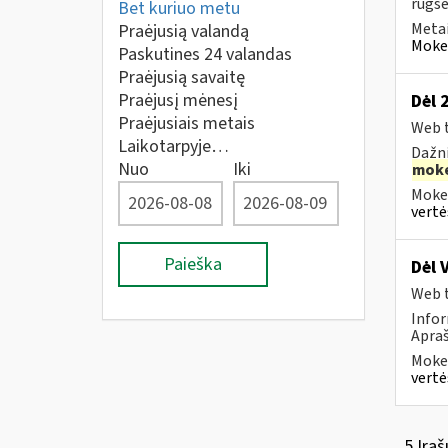
rugsėj
Bet kuriuo metu
Metai
Praėjusią valandą
Mokes
Paskutines 24 valandas
Praėjusią savaitę
Praėjusį mėnesį
Dėl 
Praėjusiais metais
Web t
Laikotarpyje…
Dažni
Nuo
Iki
moke
Mokes
vertė
Paieška
Dėl 
Web t
Infor
Apraš
Mokes
vertė
5 Įraš