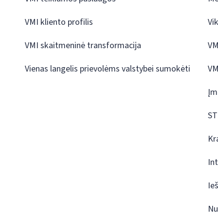
VMI kliento profilis
Vi
VMI skaitmeninė transformacija
VM
Vienas langelis prievolėms valstybei sumokėti
VM
Įm
ST
Kr
In
Ie
Nu