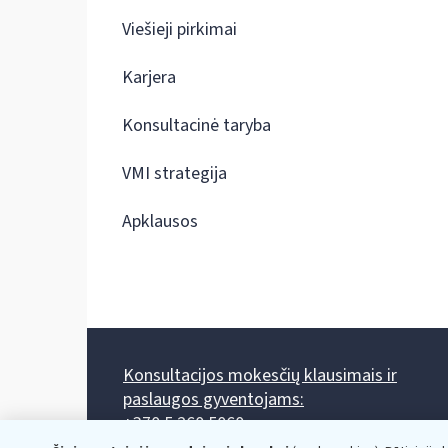
Viešieji pirkimai
Karjera
Konsultacinė taryba
VMI strategija
Apklausos
Konsultacijos mokesčių klausimais ir
paslaugos gyventojams:
+370 5 260 5060
Darbo laikas: I-IV 8.00-17.00, V 8.00-15.45.