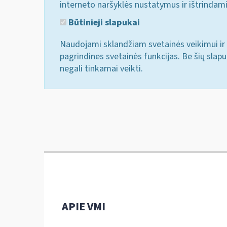
interneto naršyklės nustatymus ir ištrindam
Būtinieji slapukai
Naudojami sklandžiam svetainės veikimui ir 
pagrindines svetainės funkcijas. Be šių slap
negali tinkamai veikti.
APIE VMI