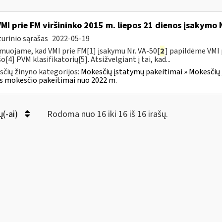
VMI prie FM viršininko 2015 m. liepos 21 dienos įsakymo 
urinio sąrašas
2022-05-19
muojame, kad VMI prie FM[1] įsakymu Nr. VA-50[
2
] papildėme VMI 
o[4] PVM klasifikatorių[5]. Atsižvelgiant į tai, kad...
čių žinyno kategorijos:
Mokesčių įstatymų pakeitimai » Mokesčių 
s mokesčio pakeitimai nuo 2022 m.
ų(-ai)
Rodoma nuo 16 iki 16 iš 16 irašų.