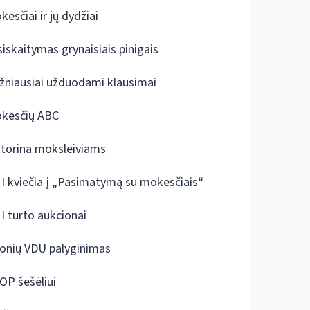
kesčiai ir jų dydžiai
siskaitymas grynaisiais pinigais
žniausiai užduodami klausimai
kesčių ABC
ktorina moksleiviams
I kviečia į „Pasimatymą su mokesčiais“
I turto aukcionai
onių VDU palyginimas
OP šešėliui