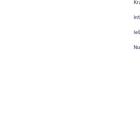
Kr
In
Ie
Nu