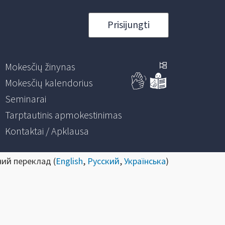
Prisijungti
Mokesčių žinynas
Mokesčių kalendorius
Seminarai
Tarptautinis apmokestinimas
Kontaktai / Apklausa
ний переклад (
English
,
Русский
,
Українська
)