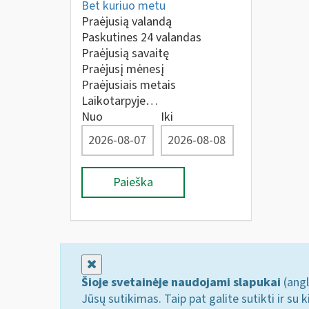
Bet kuriuo metu
Praėjusią valandą
Paskutines 24 valandas
Praėjusią savaitę
Praėjusį mėnesį
Praėjusiais metais
Laikotarpyje…
Nuo
Iki
Paieška
Uždaryti
Šioje svetainėje naudojami slapukai
(angl
Jūsų sutikimas. Taip pat galite sutikti ir s