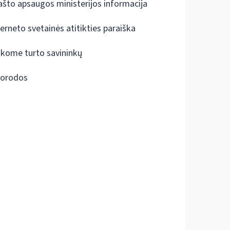
ašto apsaugos ministerijos informacija
terneto svetainės atitikties paraiška
škome turto savininkų
orodos