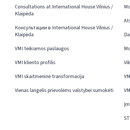
Consultations at International House Vilnius /
Mo
Klaipėda
At
Консультации в International House Vilnius /
Klaipėda
Da
VMI teikiamos paslaugos
Mo
VMI kliento profilis
Vi
VMI skaitmeninė transformacija
VM
Vienas langelis prievolėms valstybei sumokėti
VM
Įm
ST