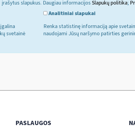
i įrašytus slapukus. Daugiau informacijos
Slapukų politika
;
Pr
Analitiniai slapukai
įgalina
Renka statistinę informaciją apie svetai
ukų svetainė
naudojami Jūsų naršymo patirties gerini
PASLAUGOS
N