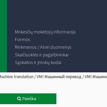
Mokesčių mokėtojų informacija
Formos
Rinkmenos / Atviri duomenys
Skaičiuoklės ir pagalbininkai
Sąskaitos ir įmokų kodai
Machine translation / VMI Машинный перевод / VMI Машин
Paieška