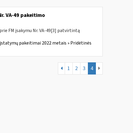
Nr. VA-49 pakeitimo
prie FM įsakymu Nr. VA-49[3] patvirtintą
įstatymų pakeitimai 2022 metais » Pridėtinės
1
2
3
4