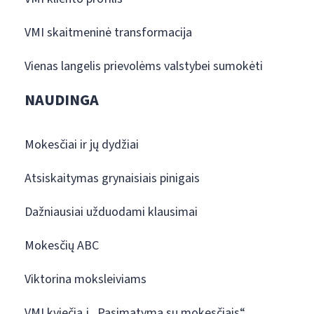
VMI skaitmeninė transformacija
Vienas langelis prievolėms valstybei sumokėti
NAUDINGA
Mokesčiai ir jų dydžiai
Atsiskaitymas grynaisiais pinigais
Dažniausiai užduodami klausimai
Mokesčių ABC
Viktorina moksleiviams
VMI kviečia į „Pasimatymą su mokesčiais“