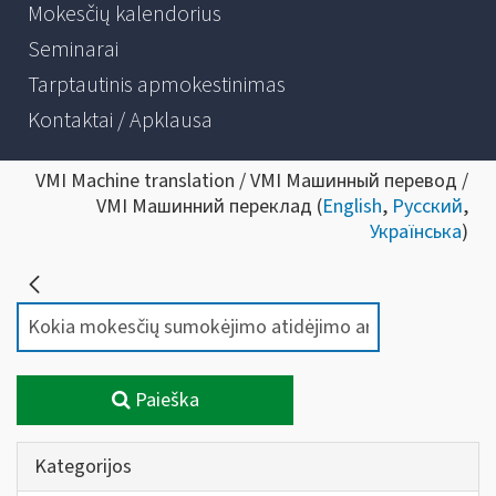
Mokesčių kalendorius
Seminarai
Tarptautinis apmokestinimas
Kontaktai / Apklausa
VMI Machine translation / VMI Машинный перевод /
VMI Машинний переклад (
English
,
Русский
,
Українська
)
Paieška
Kategorijos