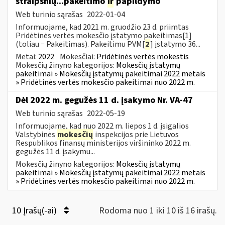
straipsnių...pakeitimo
ir
papildymo
Web turinio sąrašas
2022-01-04
Informuojame, kad 2021 m. gruodžio 23 d. priimtas
Pridėtinės vertės mokesčio įstatymo pakeitimas[1]
(toliau − Pakeitimas). Pakeitimu PVM[
2
] įstatymo 36...
Metai:
2022
Mokesčiai:
Pridėtinės vertės mokestis
Mokesčių žinyno kategorijos:
Mokesčių įstatymų
pakeitimai » Mokesčių įstatymų pakeitimai 2022 metais
» Pridėtinės vertės mokesčio pakeitimai nuo 2022 m.
Dėl 2022 m. gegužės 11 d. įsakymo Nr. VA-47
Web turinio sąrašas
2022-05-19
Informuojame, kad nuo 2022 m. liepos 1 d. įsigalios
Valstybinės
mokesčių
inspekcijos prie Lietuvos
Respublikos finansų ministerijos viršininko 2022 m.
gegužės 11 d. įsakymu...
Mokesčių žinyno kategorijos:
Mokesčių įstatymų
pakeitimai » Mokesčių įstatymų pakeitimai 2022 metais
» Pridėtinės vertės mokesčio pakeitimai nuo 2022 m.
10 Įrašų(-ai)
Rodoma nuo 1 iki 10 iš 16 irašų.