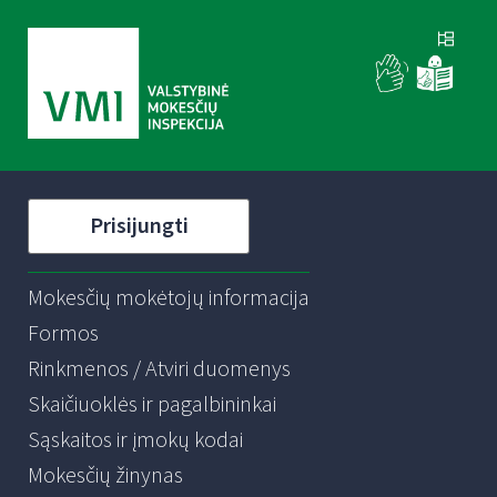
Prisijungti
Mokesčių mokėtojų informacija
Formos
Rinkmenos / Atviri duomenys
Skaičiuoklės ir pagalbininkai
Sąskaitos ir įmokų kodai
Mokesčių žinynas