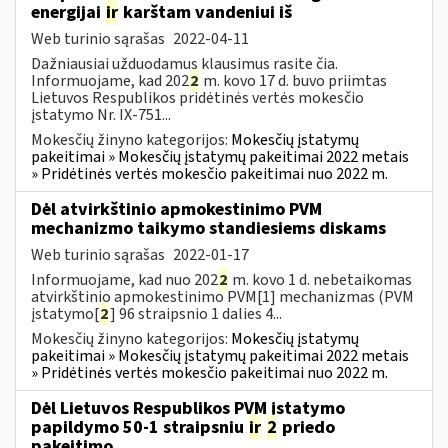
energijai
ir
karštam vandeniui iš
Web turinio sąrašas
2022-04-11
Dažniausiai užduodamus klausimus rasite čia.
Informuojame, kad 202
2
m. kovo 17 d. buvo priimtas
Lietuvos Respublikos pridėtinės vertės mokesčio
įstatymo Nr. IX-751...
Mokesčių žinyno kategorijos:
Mokesčių įstatymų
pakeitimai » Mokesčių įstatymų pakeitimai 2022 metais
» Pridėtinės vertės mokesčio pakeitimai nuo 2022 m.
Dėl atvirkštinio apmokestinimo PVM
mechanizmo taikymo standiesiems diskams
Web turinio sąrašas
2022-01-17
Informuojame, kad nuo 202
2
m. kovo 1 d. nebetaikomas
atvirkštinio apmokestinimo PVM[1] mechanizmas (PVM
įstatymo[
2
] 96 straipsnio 1 dalies 4...
Mokesčių žinyno kategorijos:
Mokesčių įstatymų
pakeitimai » Mokesčių įstatymų pakeitimai 2022 metais
» Pridėtinės vertės mokesčio pakeitimai nuo 2022 m.
Dėl Lietuvos Respublikos PVM įstatymo
papildymo 50-1 straipsniu
ir
2
priedo
pakeitimo