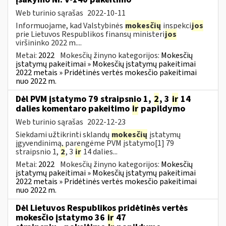
Web turinio sąrašas
2022-10-11
Informuojame, kad Valstybinės
mokesčių
inspekci
jos
prie Lietuvos Respublikos finansų ministeri
jos
viršininko 2022 m....
Metai:
2022
Mokesčių žinyno kategorijos:
Mokesčių
įstatymų pakeitimai » Mokesčių įstatymų pakeitimai
2022 metais » Pridėtinės vertės mokesčio pakeitimai
nuo 2022 m.
Dėl PVM įstatymo 79 straipsnio 1,
2
, 3
ir
14
dalies komentaro pakeitimo
ir
papildymo
Web turinio sąrašas
2022-12-23
Siekdami užtikrinti sklandų
mokesčių
įstatymų
įgyvendinimą, parengėme PVM įstatymo[1] 79
straipsnio 1,
2
, 3
ir
14 dalies...
Metai:
2022
Mokesčių žinyno kategorijos:
Mokesčių
įstatymų pakeitimai » Mokesčių įstatymų pakeitimai
2022 metais » Pridėtinės vertės mokesčio pakeitimai
nuo 2022 m.
Dėl Lietuvos Respublikos pridėtinės vertės
mokesčio įstatymo 36
ir
47