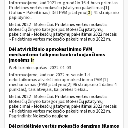
Informuojame, kad 2021 m. gruodžio 16 d. buvo priimtas
Pridėtinės vertės mokesčio įstatymo pakeitimas[1]
(toliau − Pakeitimas). Dėl PVM įstatymo[
2
] 41 straipsnio
papildymo...
Metai:
2022
Mokesčiai:
Pridėtinės vertės mokestis
Mokesčių žinyno kategorijos:
Mokesčių įstatymų
pakeitimai » Mokesčių įstatymų pakeitimai 2022 metais
» Pridėtinės vertės mokesčio pakeitimai nuo 2022 m.
Dėl atvirkštinio apmokestinimo PVM
mechanizmo taikymo bankrutuojančioms
įmonėms
ir
Web turinio sąrašas
2022-01-03
Informuojame, kad nuo 2022 m. sausio 1 d.
nebetaikomas atvirkštinio apmokestinimo PVM[1]
mechanizmas (PVM įstatymo[2] 96 straipsnio 1 dalies 4
punktas), tais atvejais, kai prekes tiekia...
Metai:
2022
Mokesčiai:
Pridėtinės vertės mokestis
Mokesčių žinyno kategorijos:
Mokesčių įstatymų
pakeitimai » Mokesčių įstatymų pakeitimai 2022 metais
» Pridėtinės vertės mokesčio pakeitimai nuo 2022 m.
Pagrindinis:
Mokesčio naujiena
Dėl pridėtinės vertės mokesčio dengimo šilumos