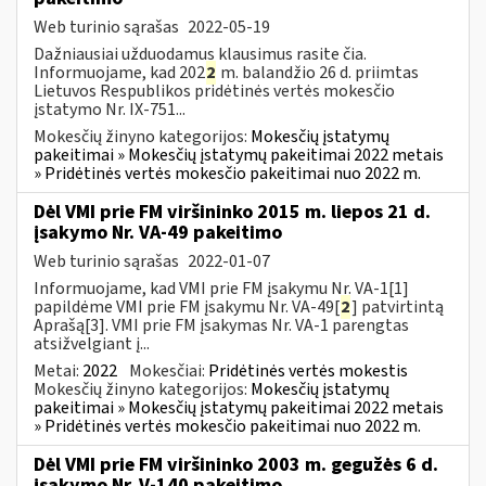
Web turinio sąrašas
2022-05-19
Dažniausiai užduodamus klausimus rasite čia.
Informuojame, kad 202
2
m. balandžio 26 d. priimtas
Lietuvos Respublikos pridėtinės vertės mokesčio
įstatymo Nr. IX-751...
Mokesčių žinyno kategorijos:
Mokesčių įstatymų
pakeitimai » Mokesčių įstatymų pakeitimai 2022 metais
» Pridėtinės vertės mokesčio pakeitimai nuo 2022 m.
Dėl VMI prie FM viršininko 2015 m. liepos 21 d.
įsakymo Nr. VA-49 pakeitimo
Web turinio sąrašas
2022-01-07
Informuojame, kad VMI prie FM įsakymu Nr. VA-1[1]
papildėme VMI prie FM įsakymu Nr. VA-49[
2
] patvirtintą
Aprašą[3]. VMI prie FM įsakymas Nr. VA-1 parengtas
atsižvelgiant į...
Metai:
2022
Mokesčiai:
Pridėtinės vertės mokestis
Mokesčių žinyno kategorijos:
Mokesčių įstatymų
pakeitimai » Mokesčių įstatymų pakeitimai 2022 metais
» Pridėtinės vertės mokesčio pakeitimai nuo 2022 m.
Dėl VMI prie FM viršininko 2003 m. gegužės 6 d.
įsakymo Nr. V-140 pakeitimo