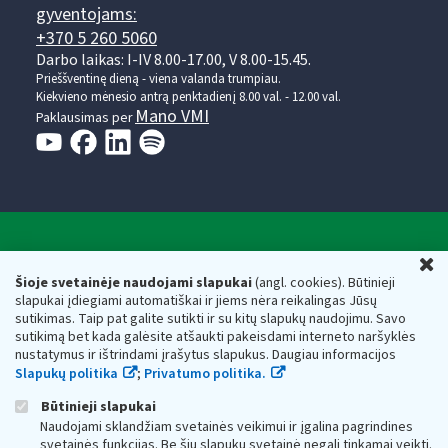
gyventojams:
+370 5 260 5060
Darbo laikas: I-IV 8.00-17.00, V 8.00-15.45.
Prieššventinę dieną - viena valanda trumpiau.
Kiekvieno mėnesio antrą penktadienį 8.00 val. - 12.00 val.
Mano VMI
Paklausimas per
Valstybinė mokesčių inspekcija prie Lietuvos
U
Respublikos finansų ministerijos
Šioje svetainėje naudojami slapukai
(angl. cookies). Būtinieji
slapukai įdiegiami automatiškai ir jiems nėra reikalingas Jūsų
Biudžetinė įstaiga. Juridinio asmens kodas — 188659752,
sutikimas. Taip pat galite sutikti ir su kitų slapukų naudojimu. Savo
adresas: Vasario 16-osios g. 14, 01107 Vilnius, Lietuva, el.paštas:
sutikimą bet kada galėsite atšaukti pakeisdami interneto naršyklės
vmi@vmi.lt
, E. pristatymo dėžutės adresas 188659752
nustatymus ir ištrindami įrašytus slapukus. Daugiau informacijos
Duomenys apie Valstybinę mokesčių inspekciją prie Lietuvos
Slapukų politika
;
Privatumo politika.
Respublikos finansų ministerijos kaupiami ir saugomi Juridinių
asmenų registre
Būtinieji slapukai
Naudojami sklandžiam svetainės veikimui ir įgalina pagrindines
svetainės funkcijas. Be šių slapukų svetainė negali tinkamai veikti.