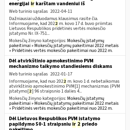
energijai
ir
karštam vandeniui iš
Web turinio sąrašas
2022-04-11
Dažniausiai užduodamus klausimus rasite čia.
Informuojame, kad 202
2
m. kovo 17 d. buvo priimtas
Lietuvos Respublikos pridėtinės vertės mokesčio
įstatymo Nr. IX-751...
Mokesčių žinyno kategorijos:
Mokesčių įstatymų
pakeitimai » Mokesčių įstatymų pakeitimai 2022 metais
» Pridėtinės vertės mokesčio pakeitimai nuo 2022 m.
Dėl atvirkštinio apmokestinimo PVM
mechanizmo taikymo standiesiems diskams
Web turinio sąrašas
2022-01-17
Informuojame, kad nuo 202
2
m. kovo 1 d. nebetaikomas
atvirkštinio apmokestinimo PVM[1] mechanizmas (PVM
įstatymo[
2
] 96 straipsnio 1 dalies 4...
Mokesčių žinyno kategorijos:
Mokesčių įstatymų
pakeitimai » Mokesčių įstatymų pakeitimai 2022 metais
» Pridėtinės vertės mokesčio pakeitimai nuo 2022 m.
Dėl Lietuvos Respublikos PVM įstatymo
papildymo 50-1 straipsniu
ir
2
priedo
pakeitimo