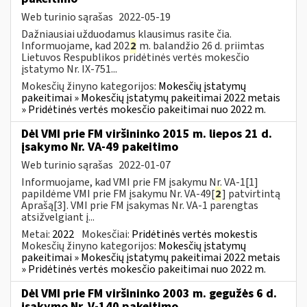
Web turinio sąrašas
2022-05-19
Dažniausiai užduodamus klausimus rasite čia.
Informuojame, kad 202
2
m. balandžio 26 d. priimtas
Lietuvos Respublikos pridėtinės vertės mokesčio
įstatymo Nr. IX-751...
Mokesčių žinyno kategorijos:
Mokesčių įstatymų
pakeitimai » Mokesčių įstatymų pakeitimai 2022 metais
» Pridėtinės vertės mokesčio pakeitimai nuo 2022 m.
Dėl VMI prie FM viršininko 2015 m. liepos 21 d.
įsakymo Nr. VA-49 pakeitimo
Web turinio sąrašas
2022-01-07
Informuojame, kad VMI prie FM įsakymu Nr. VA-1[1]
papildėme VMI prie FM įsakymu Nr. VA-49[
2
] patvirtintą
Aprašą[3]. VMI prie FM įsakymas Nr. VA-1 parengtas
atsižvelgiant į...
Metai:
2022
Mokesčiai:
Pridėtinės vertės mokestis
Mokesčių žinyno kategorijos:
Mokesčių įstatymų
pakeitimai » Mokesčių įstatymų pakeitimai 2022 metais
» Pridėtinės vertės mokesčio pakeitimai nuo 2022 m.
Dėl VMI prie FM viršininko 2003 m. gegužės 6 d.
įsakymo Nr. V-140 pakeitimo