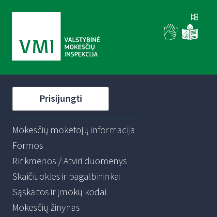
Prisijungti
Mokesčių mokėtojų informacija
Formos
Rinkmenos / Atviri duomenys
Skaičiuoklės ir pagalbininkai
Sąskaitos ir įmokų kodai
Mokesčių žinynas