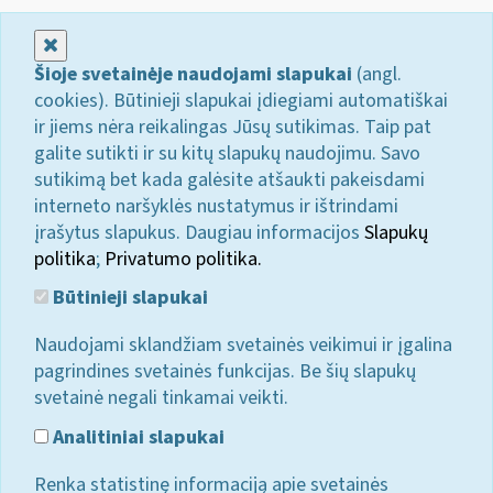
Uždaryti
Šioje svetainėje naudojami slapukai
(angl.
cookies). Būtinieji slapukai įdiegiami automatiškai
ir jiems nėra reikalingas Jūsų sutikimas. Taip pat
galite sutikti ir su kitų slapukų naudojimu. Savo
sutikimą bet kada galėsite atšaukti pakeisdami
interneto naršyklės nustatymus ir ištrindami
įrašytus slapukus. Daugiau informacijos
Slapukų
politika
;
Privatumo politika.
Būtinieji slapukai
Naudojami sklandžiam svetainės veikimui ir įgalina
pagrindines svetainės funkcijas. Be šių slapukų
svetainė negali tinkamai veikti.
Analitiniai slapukai
Renka statistinę informaciją apie svetainės