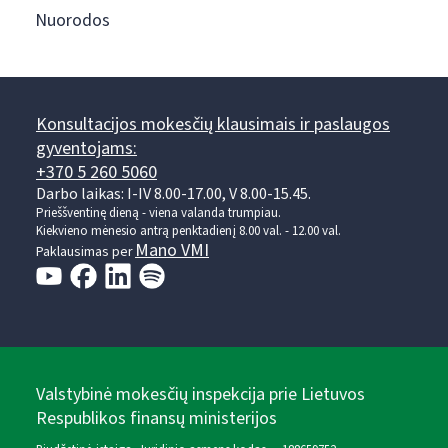
Nuorodos
Konsultacijos mokesčių klausimais ir paslaugos
gyventojams:
+370 5 260 5060
Darbo laikas: I-IV 8.00-17.00, V 8.00-15.45.
Prieššventinę dieną - viena valanda trumpiau.
Kiekvieno mėnesio antrą penktadienį 8.00 val. - 12.00 val.
Mano VMI
Paklausimas per
Valstybinė mokesčių inspekcija prie Lietuvos
Respublikos finansų ministerijos