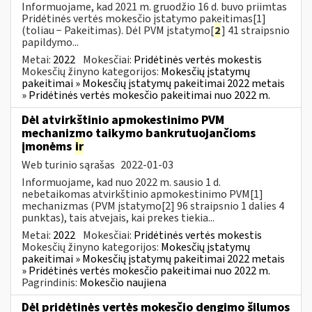
Informuojame, kad 2021 m. gruodžio 16 d. buvo priimtas
Pridėtinės vertės mokesčio įstatymo pakeitimas[1]
(toliau − Pakeitimas). Dėl PVM įstatymo[
2
] 41 straipsnio
papildymo...
Metai:
2022
Mokesčiai:
Pridėtinės vertės mokestis
Mokesčių žinyno kategorijos:
Mokesčių įstatymų
pakeitimai » Mokesčių įstatymų pakeitimai 2022 metais
» Pridėtinės vertės mokesčio pakeitimai nuo 2022 m.
Dėl atvirkštinio apmokestinimo PVM
mechanizmo taikymo bankrutuojančioms
įmonėms
ir
Web turinio sąrašas
2022-01-03
Informuojame, kad nuo 2022 m. sausio 1 d.
nebetaikomas atvirkštinio apmokestinimo PVM[1]
mechanizmas (PVM įstatymo[2] 96 straipsnio 1 dalies 4
punktas), tais atvejais, kai prekes tiekia...
Metai:
2022
Mokesčiai:
Pridėtinės vertės mokestis
Mokesčių žinyno kategorijos:
Mokesčių įstatymų
pakeitimai » Mokesčių įstatymų pakeitimai 2022 metais
» Pridėtinės vertės mokesčio pakeitimai nuo 2022 m.
Pagrindinis:
Mokesčio naujiena
Dėl pridėtinės vertės mokesčio dengimo šilumos