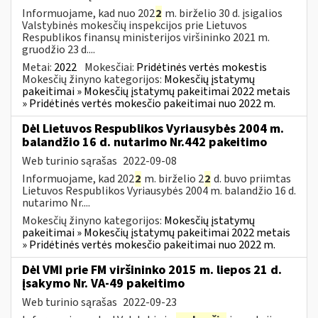
Informuojame, kad nuo 202
2
m. birželio 30 d. įsigalios
Valstybinės mokesčių inspekcijos prie Lietuvos
Respublikos finansų ministerijos viršininko 2021 m.
gruodžio 23 d....
Metai:
2022
Mokesčiai:
Pridėtinės vertės mokestis
Mokesčių žinyno kategorijos:
Mokesčių įstatymų
pakeitimai » Mokesčių įstatymų pakeitimai 2022 metais
» Pridėtinės vertės mokesčio pakeitimai nuo 2022 m.
Dėl Lietuvos Respublikos Vyriausybės 2004 m.
balandžio 16 d. nutarimo Nr.442 pakeitimo
Web turinio sąrašas
2022-09-08
Informuojame, kad 202
2
m. birželio 2
2
d. buvo priimtas
Lietuvos Respublikos Vyriausybės 2004 m. balandžio 16 d.
nutarimo Nr....
Mokesčių žinyno kategorijos:
Mokesčių įstatymų
pakeitimai » Mokesčių įstatymų pakeitimai 2022 metais
» Pridėtinės vertės mokesčio pakeitimai nuo 2022 m.
Dėl VMI prie FM viršininko 2015 m. liepos 21 d.
įsakymo Nr. VA-49 pakeitimo
Web turinio sąrašas
2022-09-23