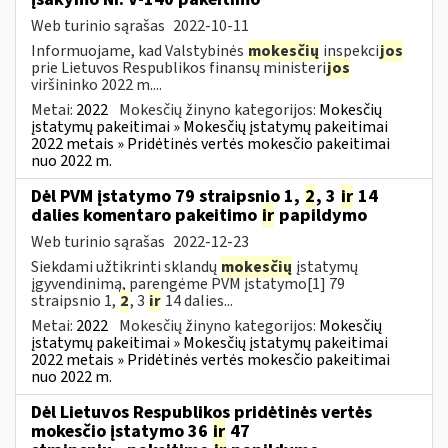
Web turinio sąrašas
2022-10-11
Informuojame, kad Valstybinės
mokesčių
inspekci
jos
prie Lietuvos Respublikos finansų ministeri
jos
viršininko 2022 m....
Metai:
2022
Mokesčių žinyno kategorijos:
Mokesčių
įstatymų pakeitimai » Mokesčių įstatymų pakeitimai
2022 metais » Pridėtinės vertės mokesčio pakeitimai
nuo 2022 m.
Dėl PVM įstatymo 79 straipsnio 1,
2
, 3
ir
14
dalies komentaro pakeitimo
ir
papildymo
Web turinio sąrašas
2022-12-23
Siekdami užtikrinti sklandų
mokesčių
įstatymų
įgyvendinimą, parengėme PVM įstatymo[1] 79
straipsnio 1,
2
, 3
ir
14 dalies...
Metai:
2022
Mokesčių žinyno kategorijos:
Mokesčių
įstatymų pakeitimai » Mokesčių įstatymų pakeitimai
2022 metais » Pridėtinės vertės mokesčio pakeitimai
nuo 2022 m.
Dėl Lietuvos Respublikos pridėtinės vertės
mokesčio įstatymo 36
ir
47