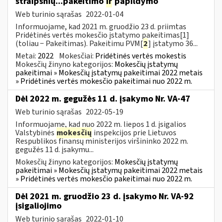
straipsnių...pakeitimo
ir
papildymo
Web turinio sąrašas
2022-01-04
Informuojame, kad 2021 m. gruodžio 23 d. priimtas
Pridėtinės vertės mokesčio įstatymo pakeitimas[1]
(toliau − Pakeitimas). Pakeitimu PVM[
2
] įstatymo 36...
Metai:
2022
Mokesčiai:
Pridėtinės vertės mokestis
Mokesčių žinyno kategorijos:
Mokesčių įstatymų
pakeitimai » Mokesčių įstatymų pakeitimai 2022 metais
» Pridėtinės vertės mokesčio pakeitimai nuo 2022 m.
Dėl 2022 m. gegužės 11 d. įsakymo Nr. VA-47
Web turinio sąrašas
2022-05-19
Informuojame, kad nuo 2022 m. liepos 1 d. įsigalios
Valstybinės
mokesčių
inspekcijos prie Lietuvos
Respublikos finansų ministerijos viršininko 2022 m.
gegužės 11 d. įsakymu...
Mokesčių žinyno kategorijos:
Mokesčių įstatymų
pakeitimai » Mokesčių įstatymų pakeitimai 2022 metais
» Pridėtinės vertės mokesčio pakeitimai nuo 2022 m.
Dėl 2021 m. gruodžio 23 d. įsakymo Nr. VA-92
įsigaliojimo
Web turinio sąrašas
2022-01-10