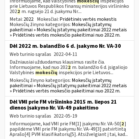
Informuojame, kad Valstybinės
mokesčių
inspekcijos
prie Lietuvos Respublikos finansų ministerijos viršininko
202
2
m. rugsėjo 21 d. įsakymu Nr....
Metai:
2022
Mokesčiai:
Pridėtinės vertės mokestis
Mokesčių žinyno kategorijos:
Mokesčių įstatymų
pakeitimai » Mokesčių įstatymų pakeitimai 2022 metais
» Pridėtinės vertės mokesčio pakeitimai nuo 2022 m.
Dėl 2022 m. balandžio 6 d. įsakymo Nr. VA-30
Web turinio sąrašas
2022-04-11
Dažniausiai užduodamus klausimus rasite čia.
Informuojame, kad nuo 202
2
m. balandžio 6 d. įsigaliojo
Valstybinės
mokesčių
inspekcijos prie Lietuvos...
Mokesčių žinyno kategorijos:
Mokesčių įstatymų
pakeitimai » Mokesčių įstatymų pakeitimai 2022 metais
» Pridėtinės vertės mokesčio pakeitimai nuo 2022 m.
Dėl VMI prie FM viršininko 2015 m. liepos 21
dienos įsakymo Nr. VA-49 pakeitimo
Web turinio sąrašas
2022-05-19
Informuojame, kad VMI prie FM[1] įsakymu Nr. VA-50[
2
]
papildėme VMI prie FM įsakymu Nr. VA-49[3] patvirtintą
Aprašo[4] PVM klasifikatorių[5]. Atsižvelgiant į tai, kad...