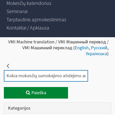
Mokesčių kalendorius
Seminarai
Tarptautinis apmokestinimas
Kontaktai / Apklausa
VMI Machine translation / VMI Машинный перевод /
VMI Машинний переклад (
English
,
Русский
,
Українська
)
Paieška
Kategorijos