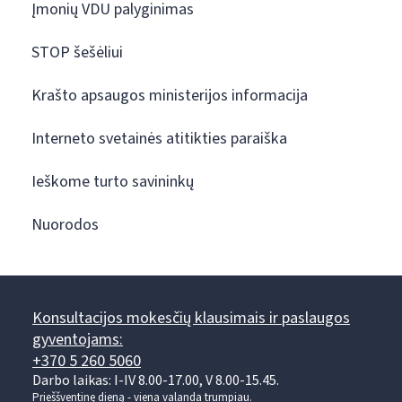
Įmonių VDU palyginimas
STOP šešėliui
Krašto apsaugos ministerijos informacija
Interneto svetainės atitikties paraiška
Ieškome turto savininkų
Nuorodos
Konsultacijos mokesčių klausimais ir paslaugos
gyventojams:
+370 5 260 5060
Darbo laikas: I-IV 8.00-17.00, V 8.00-15.45.
Prieššventinę dieną - viena valanda trumpiau.