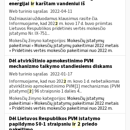
energijai
ir
karštam vandeniui iš
Web turinio sąrašas
2022-04-11
Dažniausiai užduodamus klausimus rasite čia.
Informuojame, kad 202
2
m. kovo 17 d. buvo priimtas
Lietuvos Respublikos pridėtinės vertės mokesčio
įstatymo Nr. IX-751...
Mokesčių žinyno kategorijos:
Mokesčių įstatymų
pakeitimai » Mokesčių įstatymų pakeitimai 2022 metais
» Pridėtinės vertės mokesčio pakeitimai nuo 2022 m.
Dėl atvirkštinio apmokestinimo PVM
mechanizmo taikymo standiesiems diskams
Web turinio sąrašas
2022-01-17
Informuojame, kad nuo 202
2
m. kovo 1 d. nebetaikomas
atvirkštinio apmokestinimo PVM[1] mechanizmas (PVM
įstatymo[
2
] 96 straipsnio 1 dalies 4...
Mokesčių žinyno kategorijos:
Mokesčių įstatymų
pakeitimai » Mokesčių įstatymų pakeitimai 2022 metais
» Pridėtinės vertės mokesčio pakeitimai nuo 2022 m.
Dėl Lietuvos Respublikos PVM įstatymo
papildymo 50-1 straipsniu
ir
2
priedo
pakeitimo