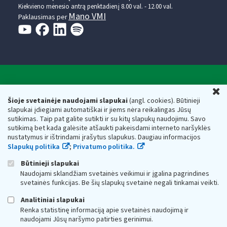
Kiekvieno mėnesio antrą penktadienį 8.00 val. - 12.00 val.
Mano VMI
Paklausimas per
Valstybinė mokesčių inspekcija prie Lietuvos
U
Respublikos finansų ministerijos
Šioje svetainėje naudojami slapukai
(angl. cookies). Būtinieji
slapukai įdiegiami automatiškai ir jiems nėra reikalingas Jūsų
Biudžetinė įstaiga. Juridinio asmens kodas — 188659752,
sutikimas. Taip pat galite sutikti ir su kitų slapukų naudojimu. Savo
adresas: Vasario 16-osios g. 14, 01107 Vilnius, Lietuva, el.paštas:
sutikimą bet kada galėsite atšaukti pakeisdami interneto naršyklės
vmi@vmi.lt
, E. pristatymo dėžutės adresas 188659752
nustatymus ir ištrindami įrašytus slapukus. Daugiau informacijos
Duomenys apie Valstybinę mokesčių inspekciją prie Lietuvos
Slapukų politika
;
Privatumo politika.
Respublikos finansų ministerijos kaupiami ir saugomi Juridinių
asmenų registre
Būtinieji slapukai
Naudojami sklandžiam svetainės veikimui ir įgalina pagrindines
svetainės funkcijas. Be šių slapukų svetainė negali tinkamai veikti.
Analitiniai slapukai
Renka statistinę informaciją apie svetainės naudojimą ir
naudojami Jūsų naršymo patirties gerinimui.