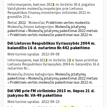
Informuojame, kad nuo 202
2
m. birželio 30 d. įsigalios
Valstybinės mokesčių inspekcijos prie Lietuvos
Respublikos finansų ministerijos viršininko 2021 m.
gruodžio 23 d....
Metai:
2022
Mokesčiai:
Pridėtinės vertės mokestis
Mokesčių žinyno kategorijos:
Mokesčių įstatymų
pakeitimai » Mokesčių įstatymų pakeitimai 2022 metais
» Pridėtinės vertės mokesčio pakeitimai nuo 2022 m.
Dėl Lietuvos Respublikos Vyriausybės 2004 m.
balandžio 16 d. nutarimo Nr.442 pakeitimo
Web turinio sąrašas
2022-09-08
Informuojame, kad 202
2
m. birželio 2
2
d. buvo priimtas
Lietuvos Respublikos Vyriausybės 2004 m. balandžio 16 d.
nutarimo Nr....
Mokesčių žinyno kategorijos:
Mokesčių įstatymų
pakeitimai » Mokesčių įstatymų pakeitimai 2022 metais
» Pridėtinės vertės mokesčio pakeitimai nuo 2022 m.
Dėl VMI prie FM viršininko 2015 m. liepos 21 d.
įsakymo Nr. VA-49 pakeitimo
Web turinio sąrašas
2022-09-23