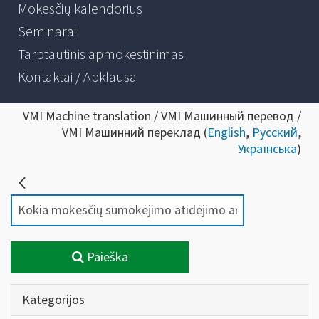
Mokesčių kalendorius
Seminarai
Tarptautinis apmokestinimas
Kontaktai / Apklausa
VMI Machine translation / VMI Машинный перевод /
VMI Машинний переклад (
English
,
Русский
,
Українська
)
Paieška
Kategorijos