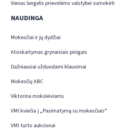
Vienas langelis prievolėms valstybei sumokėti
NAUDINGA
Mokesčiai ir jų dydžiai
Atsiskaitymas grynaisiais pinigais
Dažniausiai užduodami klausimai
Mokesčių ABC
Viktorina moksleiviams
VMI kviečia į „Pasimatymą su mokesčiais“
VMI turto aukcionai