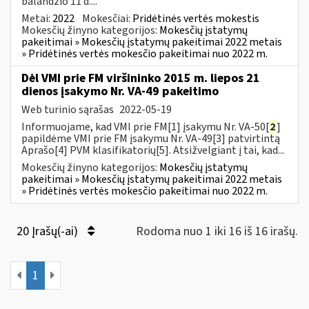
balandžio 11 d....
Metai:
2022
Mokesčiai:
Pridėtinės vertės mokestis
Mokesčių žinyno kategorijos:
Mokesčių įstatymų
pakeitimai » Mokesčių įstatymų pakeitimai 2022 metais
» Pridėtinės vertės mokesčio pakeitimai nuo 2022 m.
Dėl VMI prie FM viršininko 2015 m. liepos 21
dienos įsakymo Nr. VA-49 pakeitimo
Web turinio sąrašas
2022-05-19
Informuojame, kad VMI prie FM[1] įsakymu Nr. VA-50[
2
]
papildėme VMI prie FM įsakymu Nr. VA-49[3] patvirtintą
Aprašo[4] PVM klasifikatorių[5]. Atsižvelgiant į tai, kad...
Mokesčių žinyno kategorijos:
Mokesčių įstatymų
pakeitimai » Mokesčių įstatymų pakeitimai 2022 metais
» Pridėtinės vertės mokesčio pakeitimai nuo 2022 m.
20 Įrašų(-ai)
Rodoma nuo 1 iki 16 iš 16 irašų.
1