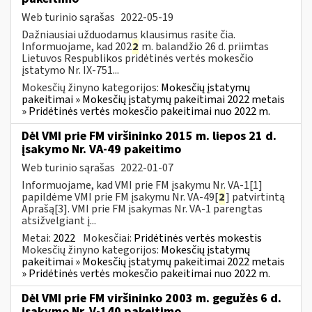
Web turinio sąrašas
2022-05-19
Dažniausiai užduodamus klausimus rasite čia.
Informuojame, kad 202
2
m. balandžio 26 d. priimtas
Lietuvos Respublikos pridėtinės vertės mokesčio
įstatymo Nr. IX-751...
Mokesčių žinyno kategorijos:
Mokesčių įstatymų
pakeitimai » Mokesčių įstatymų pakeitimai 2022 metais
» Pridėtinės vertės mokesčio pakeitimai nuo 2022 m.
Dėl VMI prie FM viršininko 2015 m. liepos 21 d.
įsakymo Nr. VA-49 pakeitimo
Web turinio sąrašas
2022-01-07
Informuojame, kad VMI prie FM įsakymu Nr. VA-1[1]
papildėme VMI prie FM įsakymu Nr. VA-49[
2
] patvirtintą
Aprašą[3]. VMI prie FM įsakymas Nr. VA-1 parengtas
atsižvelgiant į...
Metai:
2022
Mokesčiai:
Pridėtinės vertės mokestis
Mokesčių žinyno kategorijos:
Mokesčių įstatymų
pakeitimai » Mokesčių įstatymų pakeitimai 2022 metais
» Pridėtinės vertės mokesčio pakeitimai nuo 2022 m.
Dėl VMI prie FM viršininko 2003 m. gegužės 6 d.
įsakymo Nr. V-140 pakeitimo