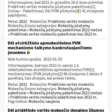
Informuojame, kad 2021 m. gruodžio 16 d. buvo priimtas
Pridėtinės vertės mokesčio įstatymo pakeitimas[1]
(toliau − Pakeitimas). Dėl PVM įstatymo[
2
] 41 straipsnio
papildymo...
Metai:
2022
Mokesčiai:
Pridėtinės vertės mokestis
Mokesčių žinyno kategorijos:
Mokesčių įstatymų
pakeitimai » Mokesčių įstatymų pakeitimai 2022 metais
» Pridėtinės vertės mokesčio pakeitimai nuo 2022 m.
Dėl atvirkštinio apmokestinimo PVM
mechanizmo taikymo bankrutuojančioms
įmonėms
ir
Web turinio sąrašas
2022-01-03
Informuojame, kad nuo 2022 m. sausio 1 d.
nebetaikomas atvirkštinio apmokestinimo PVM[1]
mechanizmas (PVM įstatymo[2] 96 straipsnio 1 dalies 4
punktas), tais atvejais, kai prekes tiekia...
Metai:
2022
Mokesčiai:
Pridėtinės vertės mokestis
Mokesčių žinyno kategorijos:
Mokesčių įstatymų
pakeitimai » Mokesčių įstatymų pakeitimai 2022 metais
» Pridėtinės vertės mokesčio pakeitimai nuo 2022 m.
Pagrindinis:
Mokesčio naujiena
Dėl pridėtinės vertės mokesčio dengimo šilumos