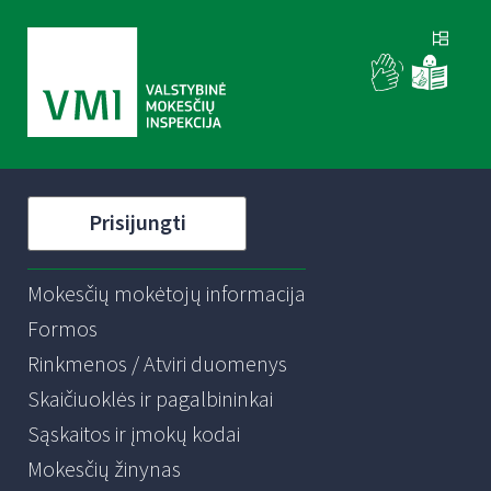
Prisijungti
Mokesčių mokėtojų informacija
Formos
Rinkmenos / Atviri duomenys
Skaičiuoklės ir pagalbininkai
Sąskaitos ir įmokų kodai
Mokesčių žinynas