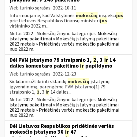
Web turinio sąrašas
2022-10-11
Informuojame, kad Valstybinės
mokesčių
inspekci
jos
prie Lietuvos Respublikos finansų ministeri
jos
viršininko 2022 m....
Metai:
2022
Mokesčių žinyno kategorijos:
Mokesčių
įstatymų pakeitimai » Mokesčių įstatymų pakeitimai
2022 metais » Pridėtinės vertės mokesčio pakeitimai
nuo 2022 m.
Dėl PVM įstatymo 79 straipsnio 1,
2
, 3
ir
14
dalies komentaro pakeitimo
ir
papildymo
Web turinio sąrašas
2022-12-23
Siekdami užtikrinti sklandų
mokesčių
įstatymų
įgyvendinimą, parengėme PVM įstatymo[1] 79
straipsnio 1,
2
, 3
ir
14 dalies...
Metai:
2022
Mokesčių žinyno kategorijos:
Mokesčių
įstatymų pakeitimai » Mokesčių įstatymų pakeitimai
2022 metais » Pridėtinės vertės mokesčio pakeitimai
nuo 2022 m.
Dėl Lietuvos Respublikos pridėtinės vertės
mokesčio įstatymo 36
ir
47