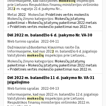
Informuojame, kad Valstybinės
mokesčių
inspekcijos
prie Lietuvos Respublikos finansų ministerijos viršininko
202
2
m. rugsėjo 21 d. įsakymu Nr....
Metai:
2022
Mokesčiai:
Pridėtinės vertės mokestis
Mokesčių žinyno kategorijos:
Mokesčių įstatymų
pakeitimai » Mokesčių įstatymų pakeitimai 2022 metais
» Pridėtinės vertės mokesčio pakeitimai nuo 2022 m.
Dėl 2022 m. balandžio 6 d. įsakymo Nr. VA-30
Web turinio sąrašas
2022-04-11
Dažniausiai užduodamus klausimus rasite čia.
Informuojame, kad nuo 202
2
m. balandžio 6 d. įsigaliojo
Valstybinės
mokesčių
inspekcijos prie Lietuvos...
Mokesčių žinyno kategorijos:
Mokesčių įstatymų
pakeitimai » Mokesčių įstatymų pakeitimai 2022 metais
» Pridėtinės vertės mokesčio pakeitimai nuo 2022 m.
Dėl 2022 m. balandžio 11 d. įsakymo Nr. VA-31
įsigaliojimo
Web turinio sąrašas
2022-04-13
Informuojame, kad nuo 2022 m. balandžio 12 d. įsigaliojo
Valstybinės
mokesčių
inspekcijos prie Lietuvos
Respublikos finansų ministerijos viršininko 2022 m.