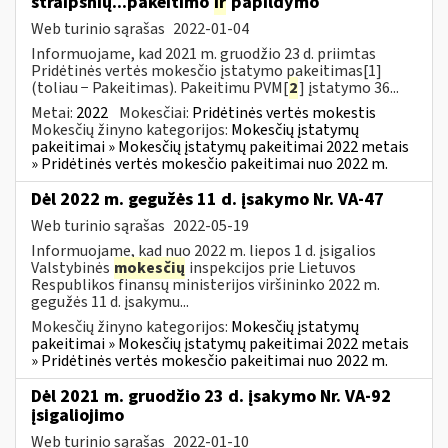
straipsnių...pakeitimo
ir
papildymo
Web turinio sąrašas
2022-01-04
Informuojame, kad 2021 m. gruodžio 23 d. priimtas
Pridėtinės vertės mokesčio įstatymo pakeitimas[1]
(toliau − Pakeitimas). Pakeitimu PVM[
2
] įstatymo 36...
Metai:
2022
Mokesčiai:
Pridėtinės vertės mokestis
Mokesčių žinyno kategorijos:
Mokesčių įstatymų
pakeitimai » Mokesčių įstatymų pakeitimai 2022 metais
» Pridėtinės vertės mokesčio pakeitimai nuo 2022 m.
Dėl 2022 m. gegužės 11 d. įsakymo Nr. VA-47
Web turinio sąrašas
2022-05-19
Informuojame, kad nuo 2022 m. liepos 1 d. įsigalios
Valstybinės
mokesčių
inspekcijos prie Lietuvos
Respublikos finansų ministerijos viršininko 2022 m.
gegužės 11 d. įsakymu...
Mokesčių žinyno kategorijos:
Mokesčių įstatymų
pakeitimai » Mokesčių įstatymų pakeitimai 2022 metais
» Pridėtinės vertės mokesčio pakeitimai nuo 2022 m.
Dėl 2021 m. gruodžio 23 d. įsakymo Nr. VA-92
įsigaliojimo
Web turinio sąrašas
2022-01-10