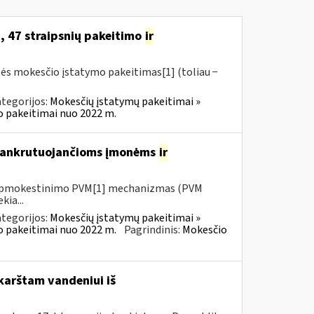
, 47 straipsnių pakeitimo
ir
tės mokesčio įstatymo pakeitimas[1] (toliau −
tegorijos:
Mokesčių įstatymų pakeitimai »
o pakeitimai nuo 2022 m.
 bankrutuojančioms įmonėms
ir
io apmokestinimo PVM[1] mechanizmas (PVM
kia...
tegorijos:
Mokesčių įstatymų pakeitimai »
o pakeitimai nuo 2022 m.
Pagrindinis:
Mokesčio
karštam vandeniui iš