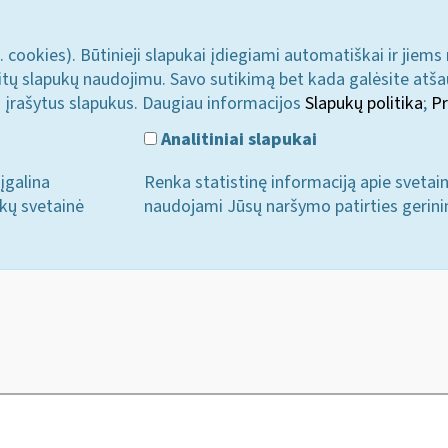
. cookies). Būtinieji slapukai įdiegiami automatiškai ir jiems
u kitų slapukų naudojimu. Savo sutikimą bet kada galėsite atš
i įrašytus slapukus. Daugiau informacijos
Slapukų politika
;
Pr
Analitiniai slapukai
įgalina
Renka statistinę informaciją apie svetai
ukų svetainė
naudojami Jūsų naršymo patirties gerini