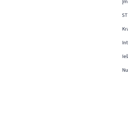
Įm
ST
Kr
In
Ie
Nu