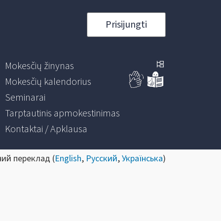
Prisijungti
Mokesčių žinynas
Mokesčių kalendorius
Seminarai
Tarptautinis apmokestinimas
Kontaktai / Apklausa
ний переклад (
English
,
Русский
,
Українська
)