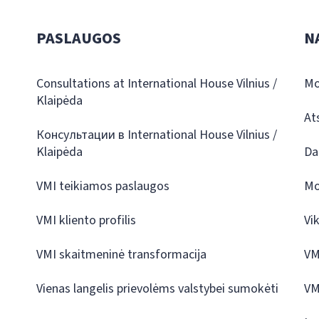
PASLAUGOS
N
Consultations at International House Vilnius /
Mo
Klaipėda
At
Консультации в International House Vilnius /
Klaipėda
Da
VMI teikiamos paslaugos
Mo
VMI kliento profilis
Vi
VMI skaitmeninė transformacija
VM
Vienas langelis prievolėms valstybei sumokėti
VM