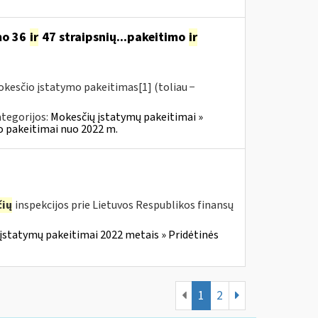
mo 36
ir
47 straipsnių...pakeitimo
ir
okesčio įstatymo pakeitimas[1] (toliau −
tegorijos:
Mokesčių įstatymų pakeitimai »
o pakeitimai nuo 2022 m.
ių
inspekcijos prie Lietuvos Respublikos finansų
įstatymų pakeitimai 2022 metais » Pridėtinės
1
2