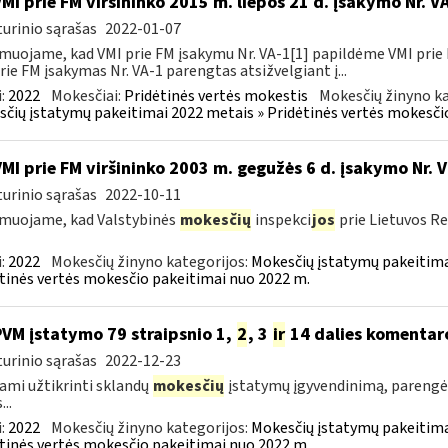
VMI prie FM viršininko 2015 m. liepos 21 d. įsakymo Nr. 
urinio sąrašas
2022-01-07
muojame, kad VMI prie FM įsakymu Nr. VA-1[1] papildėme VMI prie 
rie FM įsakymas Nr. VA-1 parengtas atsižvelgiant į...
:
2022
Mokesčiai:
Pridėtinės vertės mokestis
Mokesčių žinyno ka
čių įstatymų pakeitimai 2022 metais » Pridėtinės vertės mokesči
VMI prie FM viršininko 2003 m. gegužės 6 d. įsakymo Nr. 
urinio sąrašas
2022-10-11
muojame, kad Valstybinės
mokesčių
inspekci
jos
prie Lietuvos Re
:
2022
Mokesčių žinyno kategorijos:
Mokesčių įstatymų pakeitima
tinės vertės mokesčio pakeitimai nuo 2022 m.
PVM įstatymo 79 straipsnio 1,
2
, 3
ir
14 dalies komentar
urinio sąrašas
2022-12-23
ami užtikrinti sklandų
mokesčių
įstatymų įgyvendinimą, parengė
...
:
2022
Mokesčių žinyno kategorijos:
Mokesčių įstatymų pakeitima
tinės vertės mokesčio pakeitimai nuo 2022 m.