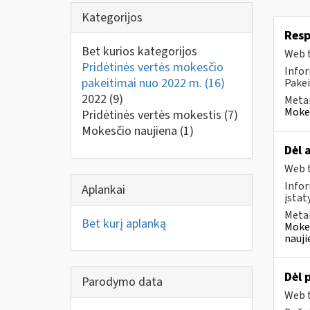
Kategorijos
Resp
Bet kurios kategorijos
Web t
Pridėtinės vertės mokesčio
Infor
pakeitimai nuo 2022 m.
(16)
Pakei
2022
(9)
Metai
Mokes
Pridėtinės vertės mokestis
(7)
Mokesčio naujiena
(1)
Dėl 
Web t
Infor
Aplankai
įstat
Metai
Bet kurį aplanką
Mokes
nauji
Dėl 
Parodymo data
Web t