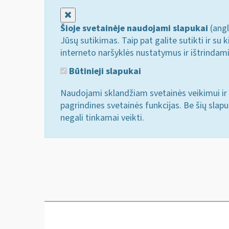
Uždaryti
Šioje svetainėje naudojami slapukai
(angl
Jūsų sutikimas. Taip pat galite sutikti ir s
interneto naršyklės nustatymus ir ištrindam
Būtinieji slapukai
Naudojami sklandžiam svetainės veikimui ir 
pagrindines svetainės funkcijas. Be šių slap
negali tinkamai veikti.