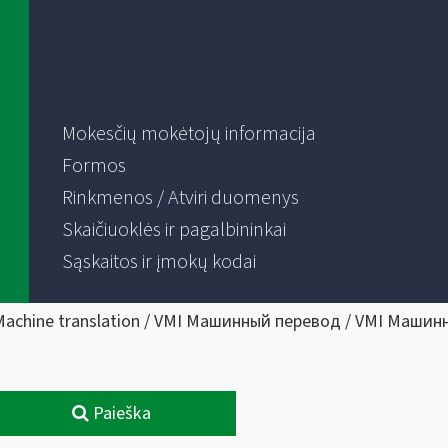
Mokesčių mokėtojų informacija
Formos
Rinkmenos / Atviri duomenys
Skaičiuoklės ir pagalbininkai
Sąskaitos ir įmokų kodai
Machine translation / VMI Машинный перевод / VMI Машин
Paieška