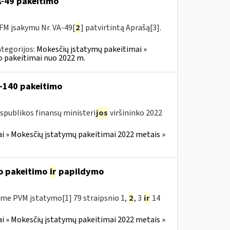
VA-49 pakeitimo
FM įsakymu Nr. VA-49[
2
] patvirtintą Aprašą[3].
tegorijos:
Mokesčių įstatymų pakeitimai »
o pakeitimai nuo 2022 m.
V-140 pakeitimo
spublikos finansų ministeri
jos
viršininko 2022
i » Mokesčių įstatymų pakeitimai 2022 metais »
o pakeitimo
ir
papildymo
me PVM įstatymo[1] 79 straipsnio 1,
2
, 3
ir
14
i » Mokesčių įstatymų pakeitimai 2022 metais »