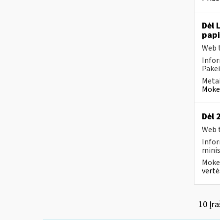
Dėl 
pap
Web t
Infor
Pakei
Metai
Mokes
Dėl 
Web t
Infor
minis
Mokes
vertė
10 Įra