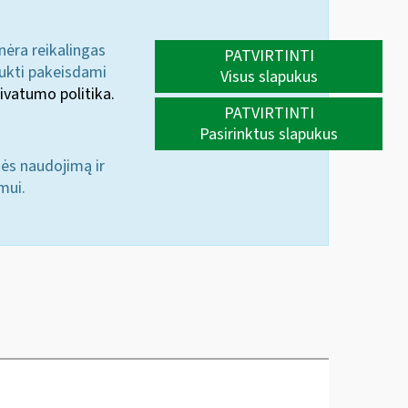
 nėra reikalingas
PATVIRTINTI
aukti pakeisdami
Visus slapukus
ivatumo politika.
PATVIRTINTI
Pasirinktus slapukus
nės naudojimą ir
mui.