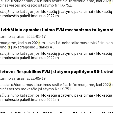
ausiai užduodamus klausimus rasite čia. Informuojame, kad 202
2
tinės vertės mokesčio įstatymo Nr. IX-751...
čių žinyno kategorijos:
Mokesčių įstatymų pakeitimai » Mokesčių 
s mokesčio pakeitimai nuo 2022 m.
atvirkštinio apmokestinimo PVM mechanizmo taikymo s
urinio sąrašas
2022-01-17
muojame, kad nuo 202
2
m. kovo 1 d. nebetaikomas atvirkštinio
tymo[
2
] 96 straipsnio 1 dalies 4...
čių žinyno kategorijos:
Mokesčių įstatymų pakeitimai » Mokesčių 
s mokesčio pakeitimai nuo 2022 m.
Lietuvos Respublikos PVM įstatymo papildymo 50-1 stra
urinio sąrašas
2022-05-19
ausiai užduodamus klausimus rasite čia. Informuojame, kad 202
2
tinės vertės mokesčio įstatymo Nr. IX-751...
čių žinyno kategorijos:
Mokesčių įstatymų pakeitimai » Mokesčių 
s mokesčio pakeitimai nuo 2022 m.