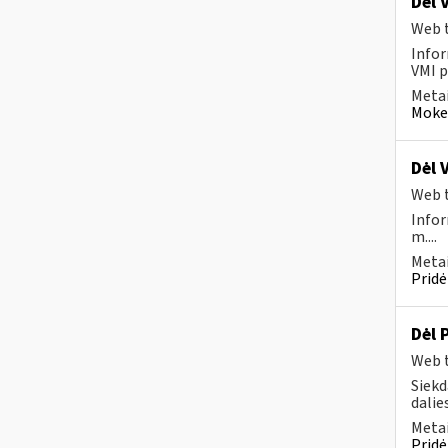
Dėl 
Web t
Infor
VMI p
Metai
Mokes
Dėl 
Web t
Infor
m....
Metai
Pridė
Dėl 
Web t
Siekd
dalies
Metai
Pridė