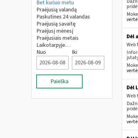
Dažni
Bet kuriuo metu
pridė
Praėjusią valandą
Mokes
Paskutines 24 valandas
vertė
Praėjusią savaitę
Praėjusį mėnesį
Dėl 
Praėjusiais metais
Laikotarpyje…
Web t
Nuo
Iki
Infor
įsta
Mokes
vertė
Paieška
Dėl 
Web t
Dažni
pridė
Mokes
vertė