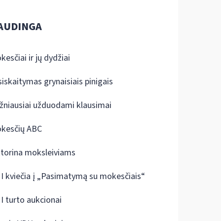
AUDINGA
kesčiai ir jų dydžiai
siskaitymas grynaisiais pinigais
žniausiai užduodami klausimai
kesčių ABC
ktorina moksleiviams
I kviečia į „Pasimatymą su mokesčiais“
I turto aukcionai