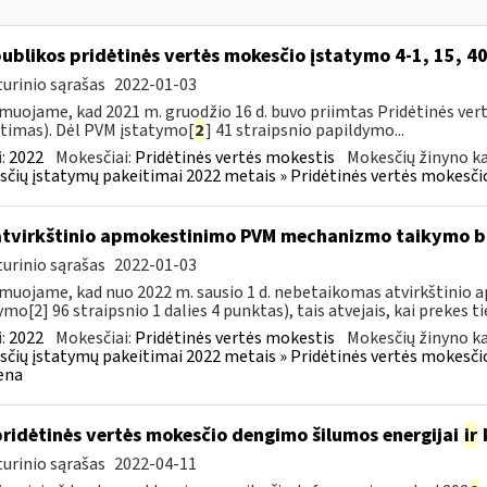
ublikos pridėtinės vertės mokesčio įstatymo 4-1, 15, 40
urinio sąrašas
2022-01-03
muojame, kad 2021 m. gruodžio 16 d. buvo priimtas Pridėtinės ver
timas). Dėl PVM įstatymo[
2
] 41 straipsnio papildymo...
:
2022
Mokesčiai:
Pridėtinės vertės mokestis
Mokesčių žinyno ka
čių įstatymų pakeitimai 2022 metais » Pridėtinės vertės mokesči
atvirkštinio apmokestinimo PVM mechanizmo taikymo
urinio sąrašas
2022-01-03
muojame, kad nuo 2022 m. sausio 1 d. nebetaikomas atvirkštin
ymo[2] 96 straipsnio 1 dalies 4 punktas), tais atvejais, kai prekes tie
:
2022
Mokesčiai:
Pridėtinės vertės mokestis
Mokesčių žinyno ka
čių įstatymų pakeitimai 2022 metais » Pridėtinės vertės mokesči
ena
pridėtinės vertės mokesčio dengimo šilumos energijai
ir
urinio sąrašas
2022-04-11