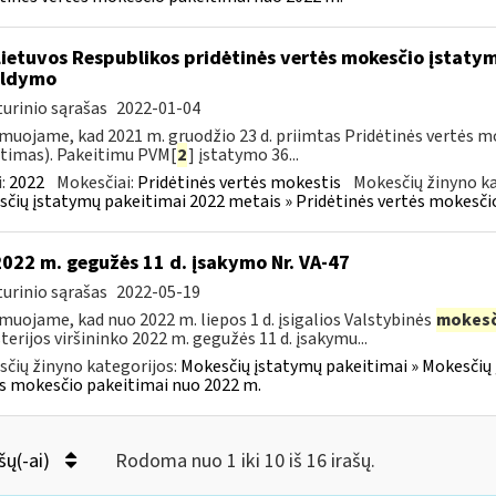
Lietuvos Respublikos pridėtinės vertės mokesčio įstaty
ildymo
urinio sąrašas
2022-01-04
muojame, kad 2021 m. gruodžio 23 d. priimtas Pridėtinės vertės m
timas). Pakeitimu PVM[
2
] įstatymo 36...
:
2022
Mokesčiai:
Pridėtinės vertės mokestis
Mokesčių žinyno ka
čių įstatymų pakeitimai 2022 metais » Pridėtinės vertės mokesči
2022 m. gegužės 11 d. įsakymo Nr. VA-47
urinio sąrašas
2022-05-19
muojame, kad nuo 2022 m. liepos 1 d. įsigalios Valstybinės
mokesč
terijos viršininko 2022 m. gegužės 11 d. įsakymu...
čių žinyno kategorijos:
Mokesčių įstatymų pakeitimai » Mokesčių 
s mokesčio pakeitimai nuo 2022 m.
šų(-ai)
Rodoma nuo 1 iki 10 iš 16 irašų.