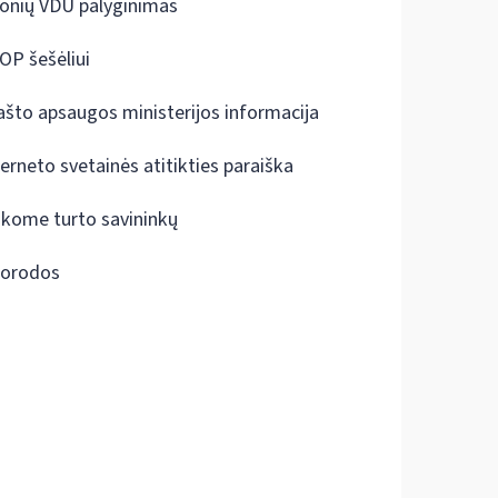
onių VDU palyginimas
OP šešėliui
ašto apsaugos ministerijos informacija
terneto svetainės atitikties paraiška
škome turto savininkų
orodos