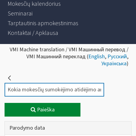
Mokesčių kalendorius
Seminarai
Tarptautinis apmokestinimas
Kontaktai / Apklausa
VMI Machine translation / VMI Машинный перевод /
VMI Машинний переклад (
English
,
Русский
,
Українська
)
Paieška
Parodymo data