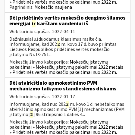
» Pridėtinės vertės mokesčio pakeitimai nuo 2022 m.
Pagrindinis:
Mokesčio naujiena
Dėl pridėtinės vertės mokesčio dengimo šilumos
energijai
ir
karštam vandeniui iš
Web turinio sąrašas
2022-04-11
Dažniausiai užduodamus klausimus rasite čia.
Informuojame, kad 202
2
m. kovo 17 d. buvo priimtas
Lietuvos Respublikos pridėtinės vertės mokesčio
įstatymo Nr. IX-751...
Mokesčių žinyno kategorijos:
Mokesčių įstatymų
pakeitimai » Mokesčių įstatymų pakeitimai 2022 metais
» Pridėtinės vertės mokesčio pakeitimai nuo 2022 m.
Dėl atvirkštinio apmokestinimo PVM
mechanizmo taikymo standiesiems diskams
Web turinio sąrašas
2022-01-17
Informuojame, kad nuo 202
2
m. kovo 1 d. nebetaikomas
atvirkštinio apmokestinimo PVM[1] mechanizmas (PVM
įstatymo[
2
] 96 straipsnio 1 dalies 4...
Mokesčių žinyno kategorijos:
Mokesčių įstatymų
pakeitimai » Mokesčių įstatymų pakeitimai 2022 metais
» Pridėtinės vertės mokesčio pakeitimai nuo 2022 m.