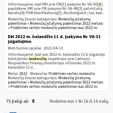
Informuojame, kad VMI prie FM[1] įsakymu Nr. VA-50[
2
]
papildėme VMI prie FM įsakymu Nr. VA-49[3] patvirtintą
Aprašo[4] PVM klasifikatorių[5]. Atsižvelgiant į tai, kad...
Mokesčių žinyno kategorijos:
Mokesčių įstatymų
pakeitimai » Mokesčių įstatymų pakeitimai 2022 metais
» Pridėtinės vertės mokesčio pakeitimai nuo 2022 m.
Dėl 2022 m. balandžio 11 d. įsakymo Nr. VA-31
įsigaliojimo
Web turinio sąrašas
2022-04-13
Informuojame, kad nuo 2022 m. balandžio 12 d. įsigaliojo
Valstybinės
mokesčių
inspekcijos prie Lietuvos
Respublikos finansų ministerijos viršininko 2022 m.
balandžio 11 d....
Metai:
2022
Mokesčiai:
Pridėtinės vertės mokestis
Mokesčių žinyno kategorijos:
Mokesčių įstatymų
pakeitimai » Mokesčių įstatymų pakeitimai 2022 metais
» Pridėtinės vertės mokesčio pakeitimai nuo 2022 m.
75 Įrašų(-ai)
Rodoma nuo 1 iki 16 iš 16 irašų.