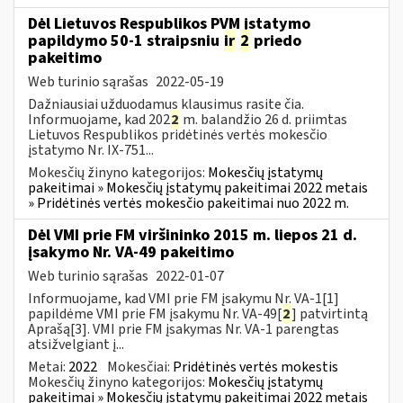
Dėl Lietuvos Respublikos PVM įstatymo
papildymo 50-1 straipsniu
ir
2
priedo
pakeitimo
Web turinio sąrašas
2022-05-19
Dažniausiai užduodamus klausimus rasite čia.
Informuojame, kad 202
2
m. balandžio 26 d. priimtas
Lietuvos Respublikos pridėtinės vertės mokesčio
įstatymo Nr. IX-751...
Mokesčių žinyno kategorijos:
Mokesčių įstatymų
pakeitimai » Mokesčių įstatymų pakeitimai 2022 metais
» Pridėtinės vertės mokesčio pakeitimai nuo 2022 m.
Dėl VMI prie FM viršininko 2015 m. liepos 21 d.
įsakymo Nr. VA-49 pakeitimo
Web turinio sąrašas
2022-01-07
Informuojame, kad VMI prie FM įsakymu Nr. VA-1[1]
papildėme VMI prie FM įsakymu Nr. VA-49[
2
] patvirtintą
Aprašą[3]. VMI prie FM įsakymas Nr. VA-1 parengtas
atsižvelgiant į...
Metai:
2022
Mokesčiai:
Pridėtinės vertės mokestis
Mokesčių žinyno kategorijos:
Mokesčių įstatymų
pakeitimai » Mokesčių įstatymų pakeitimai 2022 metais