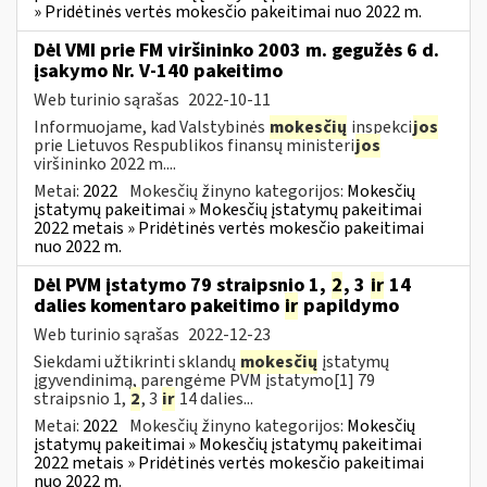
» Pridėtinės vertės mokesčio pakeitimai nuo 2022 m.
Dėl VMI prie FM viršininko 2003 m. gegužės 6 d.
įsakymo Nr. V-140 pakeitimo
Web turinio sąrašas
2022-10-11
Informuojame, kad Valstybinės
mokesčių
inspekci
jos
prie Lietuvos Respublikos finansų ministeri
jos
viršininko 2022 m....
Metai:
2022
Mokesčių žinyno kategorijos:
Mokesčių
įstatymų pakeitimai » Mokesčių įstatymų pakeitimai
2022 metais » Pridėtinės vertės mokesčio pakeitimai
nuo 2022 m.
Dėl PVM įstatymo 79 straipsnio 1,
2
, 3
ir
14
dalies komentaro pakeitimo
ir
papildymo
Web turinio sąrašas
2022-12-23
Siekdami užtikrinti sklandų
mokesčių
įstatymų
įgyvendinimą, parengėme PVM įstatymo[1] 79
straipsnio 1,
2
, 3
ir
14 dalies...
Metai:
2022
Mokesčių žinyno kategorijos:
Mokesčių
įstatymų pakeitimai » Mokesčių įstatymų pakeitimai
2022 metais » Pridėtinės vertės mokesčio pakeitimai
nuo 2022 m.