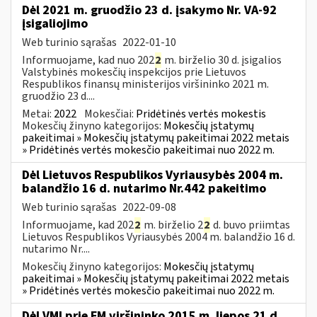
Dėl 2021 m. gruodžio 23 d. įsakymo Nr. VA-92
įsigaliojimo
Web turinio sąrašas
2022-01-10
Informuojame, kad nuo 202
2
m. birželio 30 d. įsigalios
Valstybinės mokesčių inspekcijos prie Lietuvos
Respublikos finansų ministerijos viršininko 2021 m.
gruodžio 23 d....
Metai:
2022
Mokesčiai:
Pridėtinės vertės mokestis
Mokesčių žinyno kategorijos:
Mokesčių įstatymų
pakeitimai » Mokesčių įstatymų pakeitimai 2022 metais
» Pridėtinės vertės mokesčio pakeitimai nuo 2022 m.
Dėl Lietuvos Respublikos Vyriausybės 2004 m.
balandžio 16 d. nutarimo Nr.442 pakeitimo
Web turinio sąrašas
2022-09-08
Informuojame, kad 202
2
m. birželio 2
2
d. buvo priimtas
Lietuvos Respublikos Vyriausybės 2004 m. balandžio 16 d.
nutarimo Nr....
Mokesčių žinyno kategorijos:
Mokesčių įstatymų
pakeitimai » Mokesčių įstatymų pakeitimai 2022 metais
» Pridėtinės vertės mokesčio pakeitimai nuo 2022 m.
Dėl VMI prie FM viršininko 2015 m. liepos 21 d.