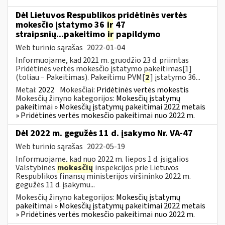
Dėl Lietuvos Respublikos pridėtinės vertės
mokesčio įstatymo 36
ir
47
straipsnių...pakeitimo
ir
papildymo
Web turinio sąrašas
2022-01-04
Informuojame, kad 2021 m. gruodžio 23 d. priimtas
Pridėtinės vertės mokesčio įstatymo pakeitimas[1]
(toliau − Pakeitimas). Pakeitimu PVM[
2
] įstatymo 36...
Metai:
2022
Mokesčiai:
Pridėtinės vertės mokestis
Mokesčių žinyno kategorijos:
Mokesčių įstatymų
pakeitimai » Mokesčių įstatymų pakeitimai 2022 metais
» Pridėtinės vertės mokesčio pakeitimai nuo 2022 m.
Dėl 2022 m. gegužės 11 d. įsakymo Nr. VA-47
Web turinio sąrašas
2022-05-19
Informuojame, kad nuo 2022 m. liepos 1 d. įsigalios
Valstybinės
mokesčių
inspekcijos prie Lietuvos
Respublikos finansų ministerijos viršininko 2022 m.
gegužės 11 d. įsakymu...
Mokesčių žinyno kategorijos:
Mokesčių įstatymų
pakeitimai » Mokesčių įstatymų pakeitimai 2022 metais
» Pridėtinės vertės mokesčio pakeitimai nuo 2022 m.