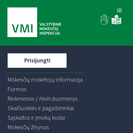
Prisijungti
Mokesčių mokėtojų informacija
Formos
Rinkmenos / Atviri duomenys
Skaičiuoklės ir pagalbininkai
Sąskaitos ir įmokų kodai
Mokesčių žinynas