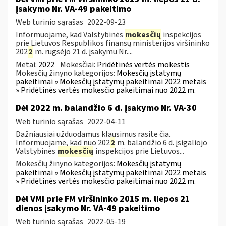
įsakymo Nr. VA-49 pakeitimo
Web turinio sąrašas
2022-09-23
Informuojame, kad Valstybinės
mokesčių
inspekcijos
prie Lietuvos Respublikos finansų ministerijos viršininko
202
2
m. rugsėjo 21 d. įsakymu Nr....
Metai:
2022
Mokesčiai:
Pridėtinės vertės mokestis
Mokesčių žinyno kategorijos:
Mokesčių įstatymų
pakeitimai » Mokesčių įstatymų pakeitimai 2022 metais
» Pridėtinės vertės mokesčio pakeitimai nuo 2022 m.
Dėl 2022 m. balandžio 6 d. įsakymo Nr. VA-30
Web turinio sąrašas
2022-04-11
Dažniausiai užduodamus klausimus rasite čia.
Informuojame, kad nuo 202
2
m. balandžio 6 d. įsigaliojo
Valstybinės
mokesčių
inspekcijos prie Lietuvos...
Mokesčių žinyno kategorijos:
Mokesčių įstatymų
pakeitimai » Mokesčių įstatymų pakeitimai 2022 metais
» Pridėtinės vertės mokesčio pakeitimai nuo 2022 m.
Dėl VMI prie FM viršininko 2015 m. liepos 21
dienos įsakymo Nr. VA-49 pakeitimo
Web turinio sąrašas
2022-05-19