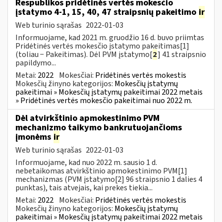
Respublikos pridėtinės vertės mokesčio
įstatymo 4-1, 15, 40, 47 straipsnių pakeitimo
ir
Web turinio sąrašas
2022-01-03
Informuojame, kad 2021 m. gruodžio 16 d. buvo priimtas
Pridėtinės vertės mokesčio įstatymo pakeitimas[1]
(toliau − Pakeitimas). Dėl PVM įstatymo[
2
] 41 straipsnio
papildymo...
Metai:
2022
Mokesčiai:
Pridėtinės vertės mokestis
Mokesčių žinyno kategorijos:
Mokesčių įstatymų
pakeitimai » Mokesčių įstatymų pakeitimai 2022 metais
» Pridėtinės vertės mokesčio pakeitimai nuo 2022 m.
Dėl atvirkštinio apmokestinimo PVM
mechanizmo taikymo bankrutuojančioms
įmonėms
ir
Web turinio sąrašas
2022-01-03
Informuojame, kad nuo 2022 m. sausio 1 d.
nebetaikomas atvirkštinio apmokestinimo PVM[1]
mechanizmas (PVM įstatymo[2] 96 straipsnio 1 dalies 4
punktas), tais atvejais, kai prekes tiekia...
Metai:
2022
Mokesčiai:
Pridėtinės vertės mokestis
Mokesčių žinyno kategorijos:
Mokesčių įstatymų
pakeitimai » Mokesčių įstatymų pakeitimai 2022 metais