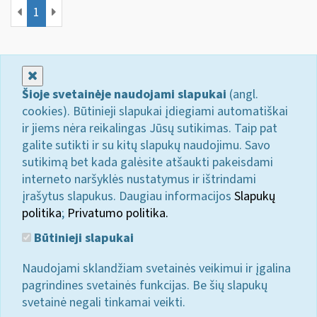
1
Uždaryti
Šioje svetainėje naudojami slapukai
(angl.
cookies). Būtinieji slapukai įdiegiami automatiškai
ir jiems nėra reikalingas Jūsų sutikimas. Taip pat
galite sutikti ir su kitų slapukų naudojimu. Savo
sutikimą bet kada galėsite atšaukti pakeisdami
interneto naršyklės nustatymus ir ištrindami
įrašytus slapukus. Daugiau informacijos
Slapukų
politika
;
Privatumo politika.
Būtinieji slapukai
Naudojami sklandžiam svetainės veikimui ir įgalina
pagrindines svetainės funkcijas. Be šių slapukų
svetainė negali tinkamai veikti.