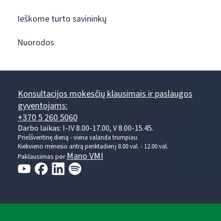
Ieškome turto savininkų
Nuorodos
Konsultacijos mokesčių klausimais ir paslaugos
gyventojams:
+370 5 260 5060
Darbo laikas: I-IV 8.00-17.00, V 8.00-15.45.
Prieššventinę dieną - viena valanda trumpiau.
Kiekvieno mėnesio antrą penktadienį 8.00 val. - 12.00 val.
Mano VMI
Paklausimas per