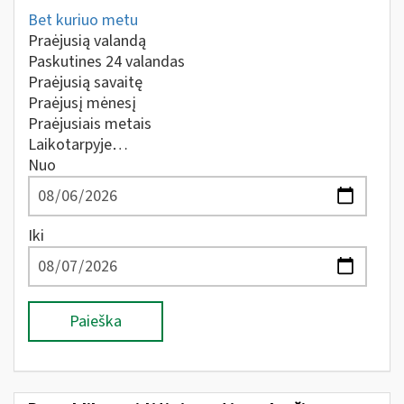
Bet kuriuo metu
Praėjusią valandą
Paskutines 24 valandas
Praėjusią savaitę
Praėjusį mėnesį
Praėjusiais metais
Laikotarpyje…
Nuo
Iki
Paieška