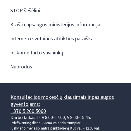
STOP šešėliui
Krašto apsaugos ministerijos informacija
Interneto svetainės atitikties paraiška
Ieškome turto savininkų
Nuorodos
Konsultacijos mokesčių klausimais ir paslaugos
gyventojams:
+370 5 260 5060
Darbo laikas: I-IV 8.00-17.00, V 8.00-15.45.
Prieššventinę dieną - viena valanda trumpiau.
Kiekvieno mėnesio antrą penktadienį 8.00 val. - 12.00 val.