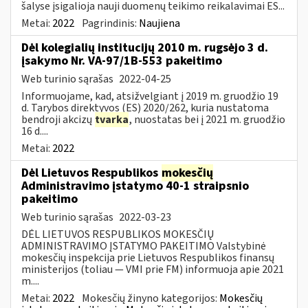
šalyse įsigalioja nauji duomenų teikimo reikalavimai ES...
Metai:
2022
Pagrindinis:
Naujiena
Dėl kolegialių institucijų 2010 m. rugsėjo 3 d.
įsakymo Nr. VA-97/1B-553 pakeitimo
Web turinio sąrašas
2022-04-25
Informuojame, kad, atsižvelgiant į 2019 m. gruodžio 19
d. Tarybos direktyvos (ES) 2020/262, kuria nustatoma
bendroji akcizų
tvarka
, nuostatas bei į 2021 m. gruodžio
16 d....
Metai:
2022
Dėl Lietuvos Respublikos
mokesčių
Administravimo įstatymo 40-1 straipsnio
pakeitimo
Web turinio sąrašas
2022-03-23
DĖL LIETUVOS RESPUBLIKOS MOKESČIŲ
ADMINISTRAVIMO ĮSTATYMO PAKEITIMO Valstybinė
mokesčių inspekcija prie Lietuvos Respublikos finansų
ministerijos (toliau — VMI prie FM) informuoja apie 2021
m....
Metai:
2022
Mokesčių žinyno kategorijos:
Mokesčių