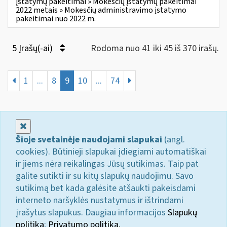
įstatymų pakeitimai » Mokesčių įstatymų pakeitimai
2022 metais » Mokesčių administravimo įstatymo
pakeitimai nuo 2022 m.
5 Įrašų(-ai)
Rodoma nuo 41 iki 45 iš 370 irašų.
1
...
8
9
10
...
74
Uždaryti
Šioje svetainėje naudojami slapukai
(angl.
cookies). Būtinieji slapukai įdiegiami automatiškai
ir jiems nėra reikalingas Jūsų sutikimas. Taip pat
galite sutikti ir su kitų slapukų naudojimu. Savo
sutikimą bet kada galėsite atšaukti pakeisdami
interneto naršyklės nustatymus ir ištrindami
įrašytus slapukus. Daugiau informacijos
Slapukų
politika
;
Privatumo politika.