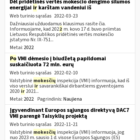
Dėl pridėtinės vertės mokesčio dengimo šilumos
energijai
ir
karštam vandeniui iš
Web turinio sąrašas
2022-03-23
Dažniausiai užduodamus klausimus rasite čia.
Informuojame, kad 202
2
m. kovo 17 d. buvo priimtas
Lietuvos Respublikos pridėtinės vertės mokesčio
įstatymo Nr. IX-751...
Metai:
2022
Po
VMI dėmesio į biudžetą papildomai
suskaičiuota 72 mln. eurų
Web turinio sąrašas
2022-02-10
Valstybinė
mokesčių
inspekcija (VMI) informuoja, kad iš
viso verslui
ir
savarankiškai dirbantiems gyventojams
2020
ir
2021...
Metai:
2022
Pagrindinis:
Naujiena
Įgyvendinant Europos sąjungos direktyvą DAC7
VMI parengė Taisyklių projektą
Web turinio sąrašas
2022-11-21
Valstybinė
mokesčių
inspekcija (VMI) informuoja, jog
nuo 2023 m. sausio 1 d. visose Europos Sąjungos (ES)