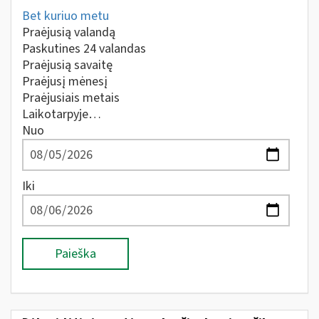
Bet kuriuo metu
Praėjusią valandą
Paskutines 24 valandas
Praėjusią savaitę
Praėjusį mėnesį
Praėjusiais metais
Laikotarpyje…
Nuo
Iki
Paieška