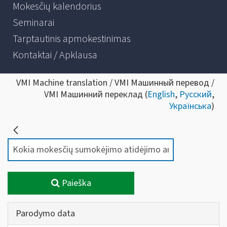
Mokesčių kalendorius
Seminarai
Tarptautinis apmokestinimas
Kontaktai / Apklausa
VMI Machine translation / VMI Машинный перевод /
VMI Машинний переклад (
English
,
Русский
,
Українська
)
Paieška
Parodymo data