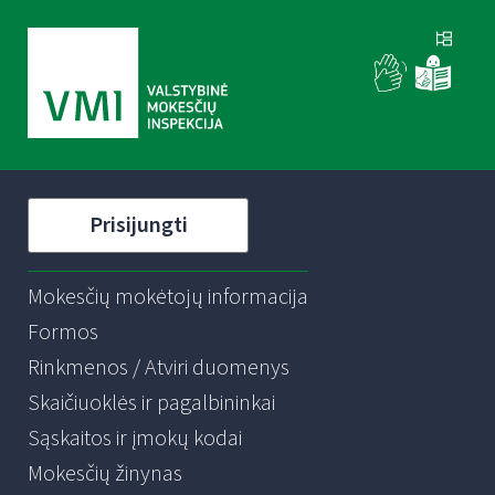
Prisijungti
Mokesčių mokėtojų informacija
Formos
Rinkmenos / Atviri duomenys
Skaičiuoklės ir pagalbininkai
Sąskaitos ir įmokų kodai
Mokesčių žinynas