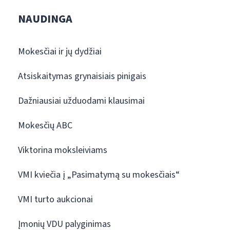
NAUDINGA
Mokesčiai ir jų dydžiai
Atsiskaitymas grynaisiais pinigais
Dažniausiai užduodami klausimai
Mokesčių ABC
Viktorina moksleiviams
VMI kviečia į „Pasimatymą su mokesčiais“
VMI turto aukcionai
Įmonių VDU palyginimas