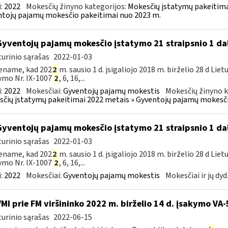
:
2022
Mokesčių žinyno kategorijos:
Mokesčių įstatymų pakeitima
tojų pajamų mokesčio pakeitimai nuo 2023 m.
Gyventojų pajamų mokesčio įstatymo 21 straipsnio 1 da
urinio sąrašas
2022-01-03
ename, kad 202
2
m. sausio 1 d. įsigaliojo 2018 m. birželio 28 d L
ymo Nr. IX-1007
2
, 6, 16,...
:
2022
Mokesčiai:
Gyventojų pajamų mokestis
Mokesčių žinyno k
čių įstatymų pakeitimai 2022 metais » Gyventojų pajamų mokesči
Gyventojų pajamų mokesčio įstatymo 21 straipsnio 1 da
urinio sąrašas
2022-01-03
ename, kad 202
2
m. sausio 1 d. įsigaliojo 2018 m. birželio 28 d L
ymo Nr. IX-1007
2
, 6, 16,...
:
2022
Mokesčiai:
Gyventojų pajamų mokestis
Mokesčiai ir jų dyd
VMI prie FM viršininko 2022 m. birželio 14 d. įsakymo VA-
urinio sąrašas
2022-06-15