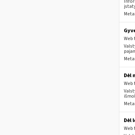
Infor
įstat
Metai
Gyve
Web t
Valst
pajam
Metai
Dėl 
Web t
Valst
išmok
Metai
Dėl 
Web t