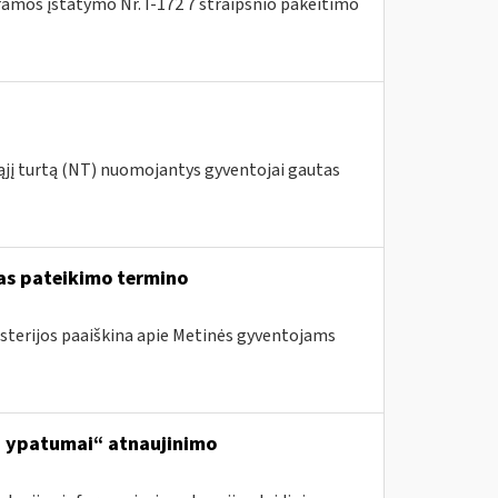
amos įstatymo Nr. I-172 7 straipsnio pakeitimo
ąjį turtą (NT) nuomojantys gyventojai gautas
as pateikimo termino
isterijos paaiškina apie Metinės gyventojams
ą, ypatumai“ atnaujinimo