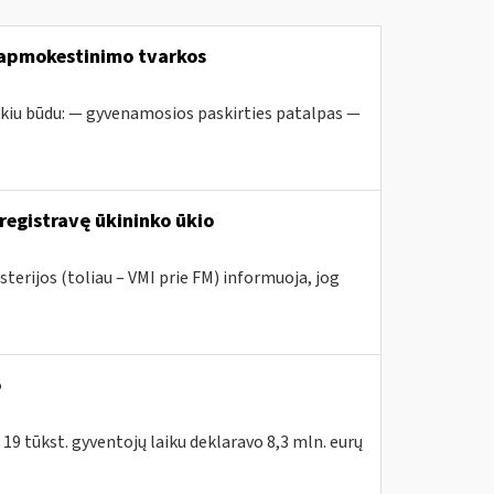
 apmokestinimo tvarkos
kiu būdu: — gyvenamosios paskirties patalpas —
registravę ūkininko ūkio
terijos (toliau – VMI prie FM) informuoja, jog
o
 19 tūkst. gyventojų laiku deklaravo 8,3 mln. eurų