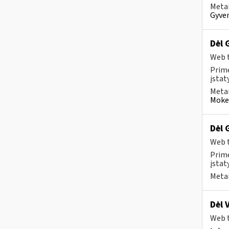
Metai
Gyven
Dėl 
Web t
Prim
įstat
Metai
Mokes
Dėl 
Web t
Prim
įstat
Metai
Dėl 
Web t