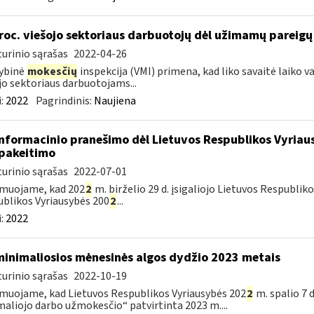
roc. viešojo sektoriaus darbuotojų dėl užimamų pareigų d
urinio sąrašas
2022-04-26
ybinė
mokesčių
inspekcija (VMI) primena, kad liko savaitė laiko 
jo sektoriaus darbuotojams...
:
2022
Pagrindinis:
Naujiena
informacinio pranešimo dėl Lietuvos Respublikos Vyriaus
pakeitimo
urinio sąrašas
2022-07-01
rmuojame, kad 202
2
m. birželio 29 d. įsigaliojo Lietuvos Respublik
blikos Vyriausybės 200
2
...
:
2022
minimaliosios mėnesinės algos dydžio 2023 metais
urinio sąrašas
2022-10-19
muojame, kad Lietuvos Respublikos Vyriausybės 202
2
m. spalio 7 
aliojo darbo užmokesčio“ patvirtinta 2023 m....