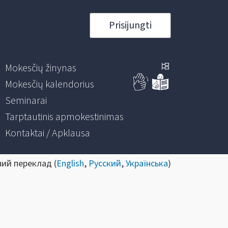
Prisijungti
Mokesčių žinynas
Mokesčių kalendorius
Seminarai
Tarptautinis apmokestinimas
Kontaktai / Apklausa
ний переклад (
English
,
Русский
,
Українська
)