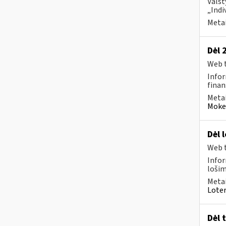
Valst
„Indi
Metai
Dėl 
Web t
Infor
finan
Metai
Mokes
Dėl 
Web t
Infor
lošim
Metai
Loter
Dėl 