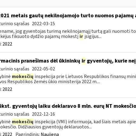
2021 metais gautų nekilnojamojo turto nuomos pajamų
urinio sąrašas
2022-03-15
name, jog gyventojas turimą nekilnojamąjį turtą gali nuomoti to
ėjus fiksuoto dydžio pajamų mokestį
ir
įsigijus...
:
2022
rmacinis pranešimas dėl ūkininkų
ir
gyventojų, kurie neį
urinio sąrašas
2022-05-02
ybinė
mokesčių
inspekcija prie Lietuvos Respublikos finansų minis
vos Respublikos žemės ūkio ministerija 2022 m....
:
2022
ūkst. gyventojų laiku deklaravo 8 mln. eurų NT mokesči
urinio sąrašas
2022-12-16
ybinė
mokesčių
inspekcija (VMI) informuoja, kad šiais metais apie
kesčio. Didžiausios gyventojų deklaruotos...
:
2022
Pagrindinis:
Naujiena