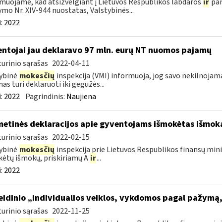
muojame, kad atsižvelgiant į Lietuvos Respublikos labdaros
ir
par
ymo Nr. XIV-944 nuostatas, Valstybinės...
:
2022
ntojai jau deklaravo 97 mln. eurų NT nuomos pajamų
urinio sąrašas
2022-04-11
ybinė
mokesčių
inspekcija (VMI) informuoja, jog savo nekilnojam
as turi deklaruoti iki gegužės...
:
2022
Pagrindinis:
Naujiena
metinės deklaracijos apie gyventojams išmokėtas išmok
urinio sąrašas
2022-02-15
ybinė
mokesčių
inspekcija prie Lietuvos Respublikos finansų min
ėtų išmokų, priskiriamų A
ir
...
:
2022
leidinio „Individualios veiklos, vykdomos pagal pažym
urinio sąrašas
2022-11-25