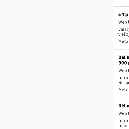
54 p
Web t
Valst
viešo
Metai
Dėl 
900 
Web t
Info
Respu
Metai
Dėl 
Web t
Infor
minim