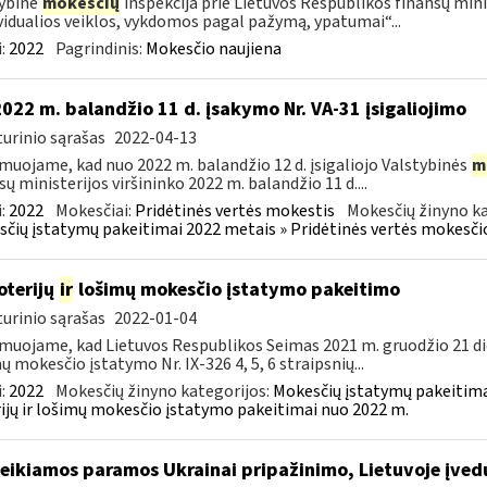
ybinė
mokesčių
inspekcija prie Lietuvos Respublikos finansų minis
vidualios veiklos, vykdomos pagal pažymą, ypatumai“...
:
2022
Pagrindinis:
Mokesčio naujiena
2022 m. balandžio 11 d. įsakymo Nr. VA-31 įsigaliojimo
urinio sąrašas
2022-04-13
muojame, kad nuo 2022 m. balandžio 12 d. įsigaliojo Valstybinės
m
sų ministerijos viršininko 2022 m. balandžio 11 d....
:
2022
Mokesčiai:
Pridėtinės vertės mokestis
Mokesčių žinyno ka
čių įstatymų pakeitimai 2022 metais » Pridėtinės vertės mokesči
loterijų
ir
lošimų mokesčio įstatymo pakeitimo
urinio sąrašas
2022-01-04
muojame, kad Lietuvos Respublikos Seimas 2021 m. gruodžio 21 di
ų mokesčio įstatymo Nr. IX-326 4, 5, 6 straipsnių...
:
2022
Mokesčių žinyno kategorijos:
Mokesčių įstatymų pakeitima
ijų ir lošimų mokesčio įstatymo pakeitimai nuo 2022 m.
teikiamos paramos Ukrainai pripažinimo, Lietuvoje įved