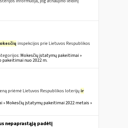
terijos informuoja, jog atnaujino leidinį
okesčių
inspekcijos prie Lietuvos Respublikos
tegorijos:
Mokesčių įstatymų pakeitimai »
o pakeitimai nuo 2022 m.
eną priėmė Lietuvos Respublikos loterijų
ir
i » Mokesčių įstatymų pakeitimai 2022 metais »
us nepaprastąją padėtį