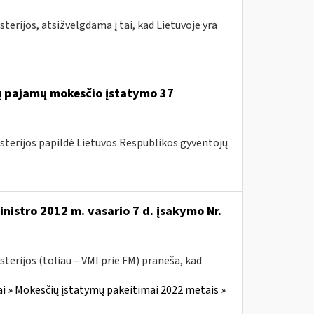
terijos, atsižvelgdama į tai, kad Lietuvoje yra
jų pajamų mokesčio įstatymo 37
isterijos papildė Lietuvos Respublikos gyventojų
nistro 2012 m. vasario 7 d. įsakymo Nr.
terijos (toliau – VMI prie FM) praneša, kad
i » Mokesčių įstatymų pakeitimai 2022 metais »