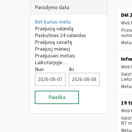
Parodymo data
Dėl 
Bet kuriuo metu
Web t
Praėjusią valandą
Prime
Paskutines 24 valandas
sumok
Praėjusią savaitę
Metai
Praėjusį mėnesį
Praėjusiais metais
Info
Laikotarpyje…
Web t
Nuo
Iki
Valst
Lietu
Metai
Paieška
19 t
Web t
Valst
NT mo
Metai