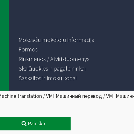
Mokesčių mokėtojų informacija
Formos
Rinkmenos / Atviri duomenys
Skaičiuoklės ir pagalbininkai
Sąskaitos ir įmokų kodai
Machine translation / VMI Машинный перевод / VMI Машин
Paieška