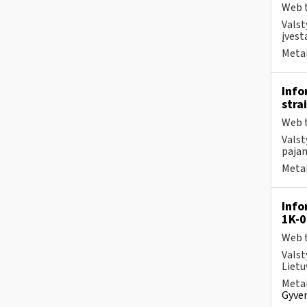
Web t
Valst
įvest
Metai
Info
stra
Web t
Valst
pajam
Metai
Info
1K-0
Web t
Valst
Lietu
Metai
Gyven