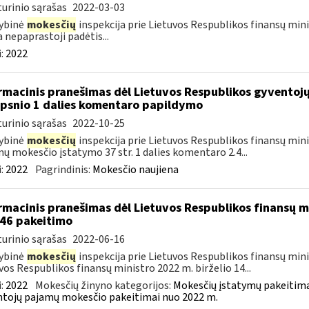
urinio sąrašas
2022-03-03
ybinė
mokesčių
inspekcija prie Lietuvos Respublikos finansų minis
a nepaprastoji padėtis...
:
2022
rmacinis pranešimas dėl Lietuvos Respublikos gyvento
ipsnio 1 dalies komentaro papildymo
urinio sąrašas
2022-10-25
ybinė
mokesčių
inspekcija prie Lietuvos Respublikos finansų min
ų mokesčio įstatymo 37 str. 1 dalies komentaro 2.4...
:
2022
Pagrindinis:
Mokesčio naujiena
rmacinis pranešimas dėl Lietuvos Respublikos finansų mi
46 pakeitimo
urinio sąrašas
2022-06-16
ybinė
mokesčių
inspekcija prie Lietuvos Respublikos finansų minis
vos Respublikos finansų ministro 2022 m. birželio 14...
:
2022
Mokesčių žinyno kategorijos:
Mokesčių įstatymų pakeitima
tojų pajamų mokesčio pakeitimai nuo 2022 m.