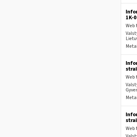
Info
1K-0
Web t
Valst
Lietu
Metai
Info
stra
Web t
Valst
Gyven
Metai
Info
stra
Web t
Valst