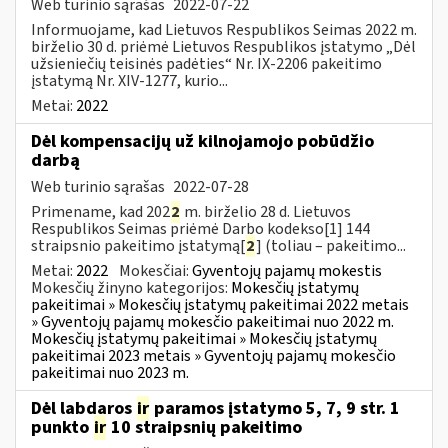
Web turinio sąrašas
2022-07-22
Informuojame, kad Lietuvos Respublikos Seimas 2022 m.
birželio 30 d. priėmė Lietuvos Respublikos įstatymo „Dėl
užsieniečių teisinės padėties“ Nr. IX-2206 pakeitimo
įstatymą Nr. XIV-1277, kurio...
Metai:
2022
Dėl kompensacijų už kilnojamojo pobūdžio
darbą
Web turinio sąrašas
2022-07-28
Primename, kad 202
2
m. birželio 28 d. Lietuvos
Respublikos Seimas priėmė Darbo kodekso[1] 144
straipsnio pakeitimo įstatymą[
2
] (toliau – pakeitimo...
Metai:
2022
Mokesčiai:
Gyventojų pajamų mokestis
Mokesčių žinyno kategorijos:
Mokesčių įstatymų
pakeitimai » Mokesčių įstatymų pakeitimai 2022 metais
» Gyventojų pajamų mokesčio pakeitimai nuo 2022 m.
Mokesčių įstatymų pakeitimai » Mokesčių įstatymų
pakeitimai 2023 metais » Gyventojų pajamų mokesčio
pakeitimai nuo 2023 m.
Dėl labdaros
ir
paramos įstatymo 5, 7, 9 str. 1
punkto
ir
10 straipsnių pakeitimo