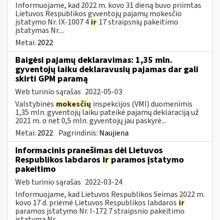
Informuojame, kad 2022 m. kovo 31 dieną buvo priimtas
Lietuvos Respublikos gyventojų pajamų mokesčio
įstatymo Nr. IX-1007 4
ir
17 straipsnių pakeitimo
įstatymas Nr....
Metai:
2022
Baigėsi pajamų deklaravimas: 1,35 mln.
gyventojų laiku deklaravusių pajamas dar gali
skirti GPM paramą
Web turinio sąrašas
2022-05-03
Valstybinės
mokesčių
inspekcijos (VMI) duomenimis
1,35 mln. gyventojų laiku pateikė pajamų deklaraciją už
2021 m. o net 0,5 mln. gyventojų jau paskyrė...
Metai:
2022
Pagrindinis:
Naujiena
Informacinis pranešimas dėl Lietuvos
Respublikos labdaros
ir
paramos įstatymo
pakeitimo
Web turinio sąrašas
2022-03-24
Informuojame, kad Lietuvos Respublikos Seimas 2022 m.
kovo 17 d. priėmė Lietuvos Respublikos labdaros
ir
paramos įstatymo Nr. I-172 7 straipsnio pakeitimo
įstatymą Nr....