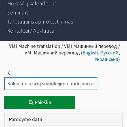
Mokesčių kalendorius
Seminarai
Tarptautinis apmokestinimas
Kontaktai / Apklausa
VMI Machine translation / VMI Машинный перевод /
VMI Машинний переклад (
English
,
Русский
,
Українська
)
Paieška
Parodymo data