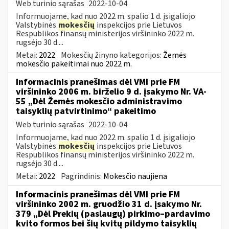
Web turinio sąrašas
2022-10-04
Informuojame, kad nuo 2022 m. spalio 1 d. įsigaliojo
Valstybinės
mokesčių
inspekcijos prie Lietuvos
Respublikos finansų ministerijos viršininko 2022 m.
rugsėjo 30 d....
Metai:
2022
Mokesčių žinyno kategorijos:
Žemės
mokesčio pakeitimai nuo 2022 m.
Informacinis pranešimas dėl VMI prie FM
viršininko 2006 m. birželio 9 d. įsakymo Nr. VA-
55 „Dėl Žemės mokesčio administravimo
taisyklių patvirtinimo“ pakeitimo
Web turinio sąrašas
2022-10-04
Informuojame, kad nuo 2022 m. spalio 1 d. įsigaliojo
Valstybinės
mokesčių
inspekcijos prie Lietuvos
Respublikos finansų ministerijos viršininko 2022 m.
rugsėjo 30 d....
Metai:
2022
Pagrindinis:
Mokesčio naujiena
Informacinis pranešimas dėl VMI prie FM
viršininko 2002 m. gruodžio 31 d. įsakymo Nr.
379 „Dėl Prekių (paslaugų) pirkimo–pardavimo
kvito formos bei šių kvitų pildymo taisyklių