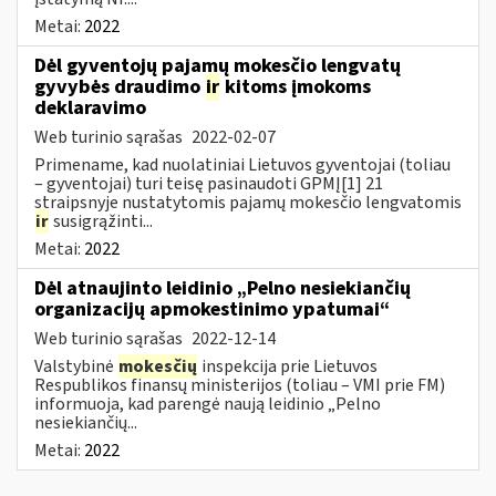
Metai:
2022
Dėl gyventojų pajamų mokesčio lengvatų
gyvybės draudimo
ir
kitoms įmokoms
deklaravimo
Web turinio sąrašas
2022-02-07
Primename, kad nuolatiniai Lietuvos gyventojai (toliau
– gyventojai) turi teisę pasinaudoti GPMĮ[1] 21
straipsnyje nustatytomis pajamų mokesčio lengvatomis
ir
susigrąžinti...
Metai:
2022
Dėl atnaujinto leidinio „Pelno nesiekiančių
organizacijų apmokestinimo ypatumai“
Web turinio sąrašas
2022-12-14
Valstybinė
mokesčių
inspekcija prie Lietuvos
Respublikos finansų ministerijos (toliau – VMI prie FM)
informuoja, kad parengė naują leidinio „Pelno
nesiekiančių...
Metai:
2022