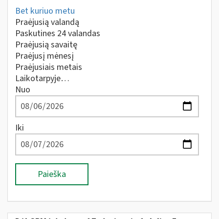
Bet kuriuo metu
Praėjusią valandą
Paskutines 24 valandas
Praėjusią savaitę
Praėjusį mėnesį
Praėjusiais metais
Laikotarpyje…
Nuo
Iki
Paieška