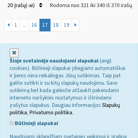
20 Įrašų(-ai)
Rodoma nuo 321 iki 340 iš 370 irašų.
1
...
16
17
18
19
Uždaryti
Šioje svetainėje naudojami slapukai
(angl.
cookies). Būtinieji slapukai įdiegiami automatiškai
ir jiems nėra reikalingas Jūsų sutikimas. Taip pat
galite sutikti ir su kitų slapukų naudojimu. Savo
sutikimą bet kada galėsite atšaukti pakeisdami
interneto naršyklės nustatymus ir ištrindami
įrašytus slapukus. Daugiau informacijos
Slapukų
politika
;
Privatumo politika.
Būtinieji slapukai
Naudojami sklandžiam svetainės veikimui ir įgalina