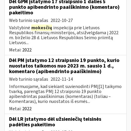
Dėl GPM įstatymo 17 straipsnio 1 dalies 5
punkto apibendrinto paaiškinimo (komentaro)
pakeitimo
Web turinio sąrašas
2022-10-27
Valstybinė
mokesčių
inspekcija prie Lietuvos
Respublikos finansų ministerijos, atsižvelgdama į 2022
m. birželio 28 d. Lietuvos Respublikos Seimo priimtą
Lietuvos...
Metai:
2022
Dėl PM įstatymo 12 straipsnio 19 punkto, kurio
nuostatos taikomos nuo 2023 m. sausio 1 d.,
komentaro (apibendrinto paaiškinimo)
Web turinio sąrašas
2022-11-14
Informuojame, kad siekiant suvienodinti PMĮ[1] taikymo
tvarką, parengtas PMĮ 12 straipsnio 19 punkto
apibendrintas paaiškinimas (komentaras) (toliau –
Komentaras), kurio nuostatos iš esmės...
Metai:
2022
Dėl LR įstatymo dėl užsieniečių teisinės
padėties pakeitimo