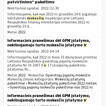
patvirtinimo“ pakeitimo
Web turinio sąrašas
2022-12-30
Informuojame, kad nuo 2022 m. gruodžio 24 d. įsigaliojo
Valstybinės
mokesčių
inspekcijos prie Lietuvos
Respublikos finansų ministerijos viršininko 2022 m.
gruodžio 23 d....
Metai:
2022
Informacinis pranešimas dėl GPM įstatymo,
nekilnojamojo turto mokesčio įstatymo
ir
Web turinio sąrašas
2022-04-14
Informuojame, kad 2022 m. kovo 31 dieną buvo priimtas
Lietuvos Respublikos gyventojų pajamų mokesčio
įstatymo Nr. IX-1007 4
ir
17 straipsnių pakeitimo
įstatymas Nr....
Metai:
2022
Mokesčiai:
Gyventojų pajamų mokestis
Mokesčių žinyno kategorijos:
Mokesčių įstatymų
pakeitimai » Mokesčių įstatymų pakeitimai 2022 metais
» Gyventojų pajamų mokesčio pakeitimai nuo 2022 m.
Informacinis pranešimas dėl GPM įstatymo,
nekilnojamojo turto mokesčio įstatymo
ir