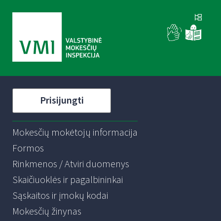
Prisijungti
Mokesčių mokėtojų informacija
Formos
Rinkmenos / Atviri duomenys
Skaičiuoklės ir pagalbininkai
Sąskaitos ir įmokų kodai
Mokesčių žinynas