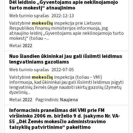
Dėl leidinio „Gyventojams apie nekilnojamojo
turto mokestį“ atnaujinimo
Web turinio sąrašas
2022-12-13
Valstybinė
mokesčių
inspekcija prie Lietuvos
Respublikos finansų ministerijos informuoja, jog
atnaujino leidinį „Gyventojams apie nekilnojamojo turto
mokestį“ (toliau –...
Metai:
2022
Nuo šiandien ūkininkai jau gali išsiimti leidimus
lengvatiniams gazoliams
Web turinio sąrašas
2022-07-05
Valstybinė
mokesčių
inspekcija (toliau – VMI)
informuoja, kad ūkininkai jau gali išsiimti leidimus įsigyti
lengvatinių žemės ūkyje naudoti skirtų gazolių (žymėtų
dyzelinių...
Metai:
2022
Pagrindinis:
Naujiena
Informacinis pranešimas dėl VMI prie FM
viršininko 2006 m. birželio 9 d. įsakymo Nr. VA-
55 „Dėl Žemės mokesčio administravimo
taisyklių patvirtinimo“ pakeitimo