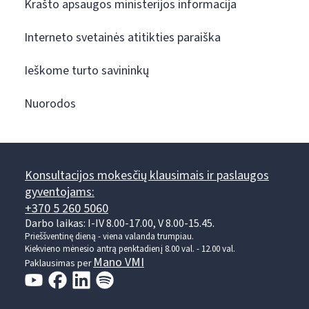
Krašto apsaugos ministerijos informacija
Interneto svetainės atitikties paraiška
Ieškome turto savininkų
Nuorodos
Konsultacijos mokesčių klausimais ir paslaugos
gyventojams:
+370 5 260 5060
Darbo laikas: I-IV 8.00-17.00, V 8.00-15.45.
Prieššventinę dieną - viena valanda trumpiau.
Kiekvieno mėnesio antrą penktadienį 8.00 val. - 12.00 val.
Mano VMI
Paklausimas per