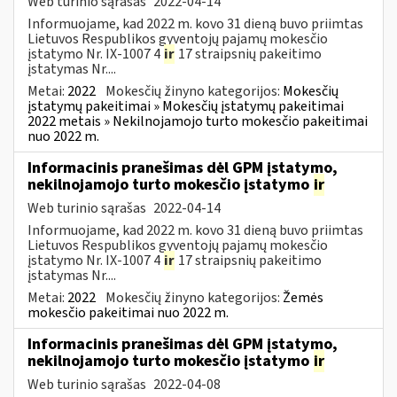
Web turinio sąrašas
2022-04-14
Informuojame, kad 2022 m. kovo 31 dieną buvo priimtas
Lietuvos Respublikos gyventojų pajamų mokesčio
įstatymo Nr. IX-1007 4
ir
17 straipsnių pakeitimo
įstatymas Nr....
Metai:
2022
Mokesčių žinyno kategorijos:
Mokesčių
įstatymų pakeitimai » Mokesčių įstatymų pakeitimai
2022 metais » Nekilnojamojo turto mokesčio pakeitimai
nuo 2022 m.
Informacinis pranešimas dėl GPM įstatymo,
nekilnojamojo turto mokesčio įstatymo
ir
Web turinio sąrašas
2022-04-14
Informuojame, kad 2022 m. kovo 31 dieną buvo priimtas
Lietuvos Respublikos gyventojų pajamų mokesčio
įstatymo Nr. IX-1007 4
ir
17 straipsnių pakeitimo
įstatymas Nr....
Metai:
2022
Mokesčių žinyno kategorijos:
Žemės
mokesčio pakeitimai nuo 2022 m.
Informacinis pranešimas dėl GPM įstatymo,
nekilnojamojo turto mokesčio įstatymo
ir
Web turinio sąrašas
2022-04-08