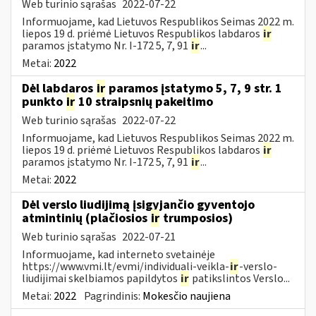
Web turinio sąrašas
2022-07-22
Informuojame, kad Lietuvos Respublikos Seimas 2022 m.
liepos 19 d. priėmė Lietuvos Respublikos labdaros
ir
paramos įstatymo Nr. I-172 5, 7, 91
ir
...
Metai:
2022
Dėl labdaros
ir
paramos įstatymo 5, 7, 9 str. 1
punkto
ir
10 straipsnių pakeitimo
Web turinio sąrašas
2022-07-22
Informuojame, kad Lietuvos Respublikos Seimas 2022 m.
liepos 19 d. priėmė Lietuvos Respublikos labdaros
ir
paramos įstatymo Nr. I-172 5, 7, 91
ir
...
Metai:
2022
Dėl verslo liudijimą įsigyjančio gyventojo
atmintinių (plačiosios
ir
trumposios)
Web turinio sąrašas
2022-07-21
Informuojame, kad interneto svetainėje
https://www.vmi.lt/evmi/individuali-veikla-
ir
-verslo-
liudijimai skelbiamos papildytos
ir
patikslintos Verslo...
Metai:
2022
Pagrindinis:
Mokesčio naujiena