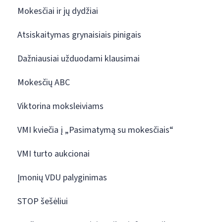
Mokesčiai ir jų dydžiai
Atsiskaitymas grynaisiais pinigais
Dažniausiai užduodami klausimai
Mokesčių ABC
Viktorina moksleiviams
VMI kviečia į „Pasimatymą su mokesčiais“
VMI turto aukcionai
Įmonių VDU palyginimas
STOP šešėliui