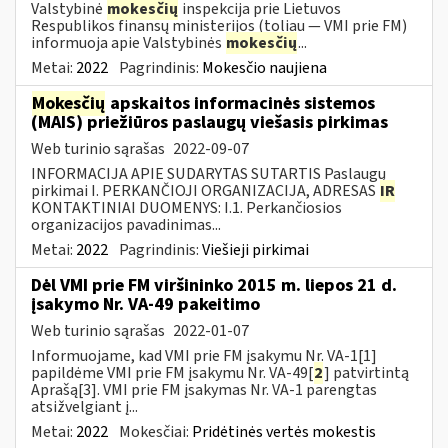
Valstybinė
mokesčių
inspekcija prie Lietuvos
Respublikos finansų ministerijos (toliau ― VMI prie FM)
informuoja apie Valstybinės
mokesčių
...
Metai:
2022
Pagrindinis:
Mokesčio naujiena
Mokesčių
apskaitos informacinės sistemos
(MAIS) priežiūros paslaugų viešasis pirkimas
Web turinio sąrašas
2022-09-07
INFORMACIJA APIE SUDARYTAS SUTARTIS Paslaugų
pirkimai I. PERKANČIOJI ORGANIZACIJA, ADRESAS
IR
KONTAKTINIAI DUOMENYS: I.1. Perkančiosios
organizacijos pavadinimas...
Metai:
2022
Pagrindinis:
Viešieji pirkimai
Dėl VMI prie FM viršininko 2015 m. liepos 21 d.
įsakymo Nr. VA-49 pakeitimo
Web turinio sąrašas
2022-01-07
Informuojame, kad VMI prie FM įsakymu Nr. VA-1[1]
papildėme VMI prie FM įsakymu Nr. VA-49[
2
] patvirtintą
Aprašą[3]. VMI prie FM įsakymas Nr. VA-1 parengtas
atsižvelgiant į...
Metai:
2022
Mokesčiai:
Pridėtinės vertės mokestis