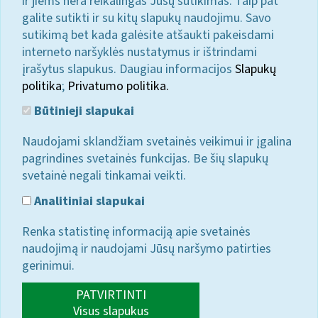
ir jiems nėra reikalingas Jūsų sutikimas. Taip pat
galite sutikti ir su kitų slapukų naudojimu. Savo
sutikimą bet kada galėsite atšaukti pakeisdami
interneto naršyklės nustatymus ir ištrindami
įrašytus slapukus. Daugiau informacijos
Slapukų
politika
;
Privatumo politika.
Būtinieji slapukai
Naudojami sklandžiam svetainės veikimui ir įgalina
pagrindines svetainės funkcijas. Be šių slapukų
svetainė negali tinkamai veikti.
Analitiniai slapukai
Renka statistinę informaciją apie svetainės
naudojimą ir naudojami Jūsų naršymo patirties
gerinimui.
PATVIRTINTI
Visus slapukus