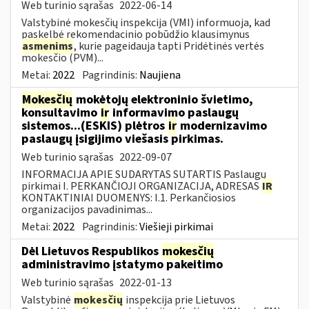
Web turinio sąrašas
2022-06-14
Valstybinė mokesčių inspekcija (VMI) informuoja, kad
paskelbė rekomendacinio pobūdžio klausimynus
asmenims
, kurie pageidauja tapti Pridėtinės vertės
mokesčio (PVM)...
Metai:
2022
Pagrindinis:
Naujiena
Mokesčių
mokėtojų elektroninio švietimo,
konsultavimo
ir
informavimo paslaugų
sistemos...(ESKIS) plėtros
ir
modernizavimo
paslaugų įsigijimo viešasis pirkimas.
Web turinio sąrašas
2022-09-07
INFORMACIJA APIE SUDARYTAS SUTARTIS Paslaugų
pirkimai I. PERKANČIOJI ORGANIZACIJA, ADRESAS
IR
KONTAKTINIAI DUOMENYS: I.1. Perkančiosios
organizacijos pavadinimas...
Metai:
2022
Pagrindinis:
Viešieji pirkimai
Dėl Lietuvos Respublikos
mokesčių
administravimo įstatymo pakeitimo
Web turinio sąrašas
2022-01-13
Valstybinė
mokesčių
inspekcija prie Lietuvos