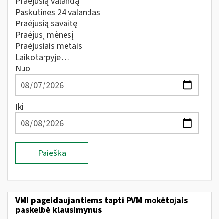
Praėjusią valandą
Paskutines 24 valandas
Praėjusią savaitę
Praėjusį mėnesį
Praėjusiais metais
Laikotarpyje…
Nuo
Iki
Paieška
VMI pageidaujantiems tapti PVM mokėtojais
paskelbė klausimynus