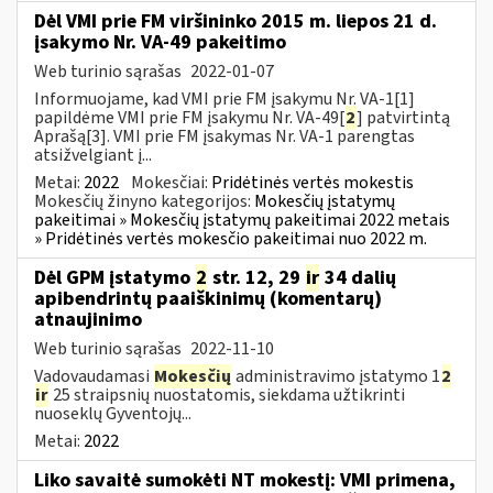
Dėl VMI prie FM viršininko 2015 m. liepos 21 d.
įsakymo Nr. VA-49 pakeitimo
Web turinio sąrašas
2022-01-07
Informuojame, kad VMI prie FM įsakymu Nr. VA-1[1]
papildėme VMI prie FM įsakymu Nr. VA-49[
2
] patvirtintą
Aprašą[3]. VMI prie FM įsakymas Nr. VA-1 parengtas
atsižvelgiant į...
Metai:
2022
Mokesčiai:
Pridėtinės vertės mokestis
Mokesčių žinyno kategorijos:
Mokesčių įstatymų
pakeitimai » Mokesčių įstatymų pakeitimai 2022 metais
» Pridėtinės vertės mokesčio pakeitimai nuo 2022 m.
Dėl GPM įstatymo
2
str. 12, 29
ir
34 dalių
apibendrintų paaiškinimų (komentarų)
atnaujinimo
Web turinio sąrašas
2022-11-10
Vadovaudamasi
Mokesčių
administravimo įstatymo 1
2
ir
25 straipsnių nuostatomis, siekdama užtikrinti
nuoseklų Gyventojų...
Metai:
2022
Liko savaitė sumokėti NT mokestį: VMI primena,