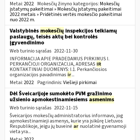
Metai:
2022
Mokesčių žinyno kategorijos:
Mokesčių
įstatymų pakeitimai » Mokesčių įstatymų pakeitimai
2022 metais » Pridėtinės vertės mokesčio pakeitimai
nuo 2022 m.
Valstybinės
mokesčių
inspekcijos teikiamų
paslaugų, teisės aktų bei kontrolės
įgyvendinimo
Web turinio sąrašas
2022-11-30
INFORMACIJA APIE PRADEDAMUS PIRKIMUS I.
PERKANČIOJI ORGANIZACIJA, ADRESAS
IR
KONTAKTINIAI DUOMENYS: I.1. Perkančiosios
organizacijos pavadinimas
ir
...
Metai:
2022
Pagrindinis:
Viešieji pirkimai
Dėl Šveicarijoje sumokėto PVM grąžinimo
užsienio apmokestinamiesiems
asmenims
Web turinio sąrašas
2022-11-15
Šveicarijos mokesčių administratorius informavo, jog
apmokestinamieji asmenys, kurie yra įsikūrę Lietuvos
Respublikoje, jeigu jų buveinė
ar
nuolatinė gyvenamoji
vieta yra...
Metai:
2022