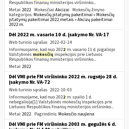
Respublikos finansų ministerijos viršininko...
Metai:
2022
Mokesčiai:
Akcizai
Mokesčių žinyno
kategorijos:
Mokesčių įstatymų pakeitimai » Mokesčių
įstatymų pakeitimai 2022 metais » Akcizų pakeitimai
2022 m.
Dėl 2022 m. vasario 10 d. įsakymo Nr. VA-17
Web turinio sąrašas
2022-02-14
Informuojame, kad nuo 202
2
m. vasario 11 d. įsigaliojo
Valstybinės
mokesčių
inspekcijos prie Lietuvos
Respublikos finansų ministerijos viršininko...
Metai:
2022
Dėl VMI prie FM viršininko 2022 m. rugsėjo 28 d.
įsakymo Nr. VA-72
Web turinio sąrašas
2022-10-03
Informuojame, kad nuo 202
2
m. spalio 1 d.
nebegalioja[1] Valstybinės mokesčių inspekcijos prie
Lietuvos Respublikos finansų ministerijos viršininko...
Metai:
2022
Pagrindinis:
Mokesčio naujiena
Dėl VMI prie FM viršininko 2003 m. gegužės 6 d.