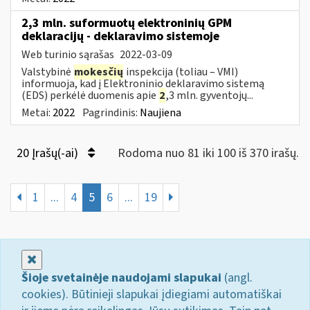
2,3 mln. suformuotų elektroninių GPM
deklaracijų - deklaravimo sistemoje
Web turinio sąrašas
2022-03-09
Valstybinė
mokesčių
inspekcija (toliau – VMI)
informuoja, kad į Elektroninio deklaravimo sistemą
(EDS) perkėlė duomenis apie
2
,3 mln. gyventojų...
Metai:
2022
Pagrindinis:
Naujiena
20 Įrašų(-ai)
Rodoma nuo 81 iki 100 iš 370 irašų.
1
...
4
5
6
...
19
Uždaryti
Šioje svetainėje naudojami slapukai
(angl.
cookies). Būtinieji slapukai įdiegiami automatiškai