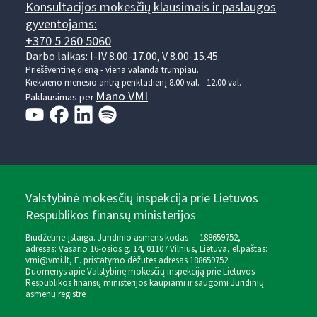
Konsultacijos mokesčių klausimais ir paslaugos
gyventojams:
+370 5 260 5060
Darbo laikas: I-IV 8.00-17.00, V 8.00-15.45.
Prieššventinę dieną - viena valanda trumpiau.
Kiekvieno mėnesio antrą penktadienį 8.00 val. - 12.00 val.
Mano VMI
Paklausimas per
Valstybinė mokesčių inspekcija prie Lietuvos
Respublikos finansų ministerijos
Biudžetinė įstaiga. Juridinio asmens kodas — 188659752,
adresas: Vasario 16-osios g. 14, 01107 Vilnius, Lietuva, el.paštas:
vmi@vmi.lt
, E. pristatymo dėžutės adresas 188659752
Duomenys apie Valstybinę mokesčių inspekciją prie Lietuvos
Respublikos finansų ministerijos kaupiami ir saugomi Juridinių
asmenų registre