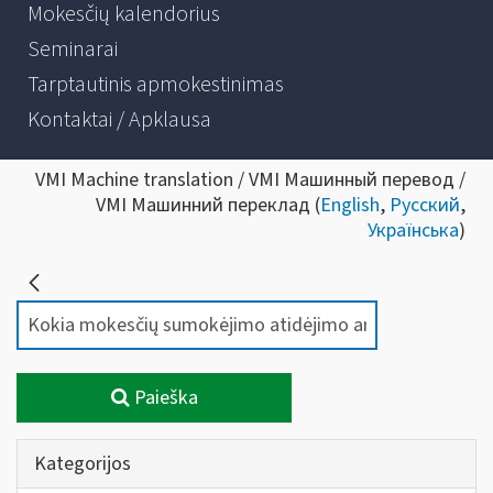
Mokesčių kalendorius
Seminarai
Tarptautinis apmokestinimas
Kontaktai / Apklausa
VMI Machine translation / VMI Машинный перевод /
VMI Машинний переклад (
English
,
Русский
,
Українська
)
Paieška
Kategorijos