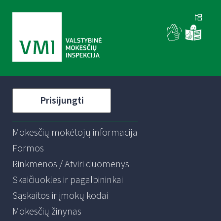
Prisijungti
Mokesčių mokėtojų informacija
Formos
Rinkmenos / Atviri duomenys
Skaičiuoklės ir pagalbininkai
Sąskaitos ir įmokų kodai
Mokesčių žinynas