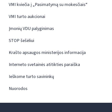
VMI kviečia į „Pasimatymą su mokesčiais“
VMI turto aukcionai
Įmonių VDU palyginimas
STOP šešėliui
Krašto apsaugos ministerijos informacija
Interneto svetainės atitikties paraiška
Ieškome turto savininkų
Nuorodos