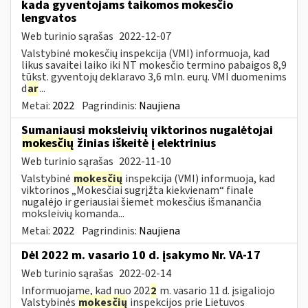
kada gyventojams taikomos mokesčio
lengvatos
Web turinio sąrašas
2022-12-07
Valstybinė mokesčių inspekcija (VMI) informuoja, kad
likus savaitei laiko iki NT mokesčio termino pabaigos 8,9
tūkst. gyventojų deklaravo 3,6 mln. eurų. VMI duomenims
d
ar
...
Metai:
2022
Pagrindinis:
Naujiena
Sumaniausi moksleivių viktorinos nugalėtojai
mokesčių
žinias iškeitė į elektrinius
Web turinio sąrašas
2022-11-10
Valstybinė
mokesčių
inspekcija (VMI) informuoja, kad
viktorinos „Mokesčiai sugrįžta kiekvienam“ finale
nugalėjo ir geriausiai šiemet mokesčius išmanančia
moksleivių komanda...
Metai:
2022
Pagrindinis:
Naujiena
Dėl 2022 m. vasario 10 d. įsakymo Nr. VA-17
Web turinio sąrašas
2022-02-14
Informuojame, kad nuo 202
2
m. vasario 11 d. įsigaliojo
Valstybinės
mokesčių
inspekcijos prie Lietuvos