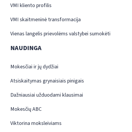
VMI kliento profilis
VMI skaitmeninė transformacija
Vienas langelis prievolėms valstybei sumokėti
NAUDINGA
Mokesčiai ir jų dydžiai
Atsiskaitymas grynaisiais pinigais
Dažniausiai užduodami klausimai
Mokesčių ABC
Viktorina moksleiviams