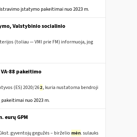
istravimo įstatymo pakeitimai nuo 2023 m.
mo, Valstybinio socialinio
erijos (toliau — VMI prie FM) informuoja, jog
 VA-88 pakeitimo
ktyvos (ES) 2020/26
2
, kuria nustatoma bendroji
 pakeitimai nuo 2023 m.
n. eurų GPM
tūkst. gyventojų gegužės – birželio
mėn
. sulauks