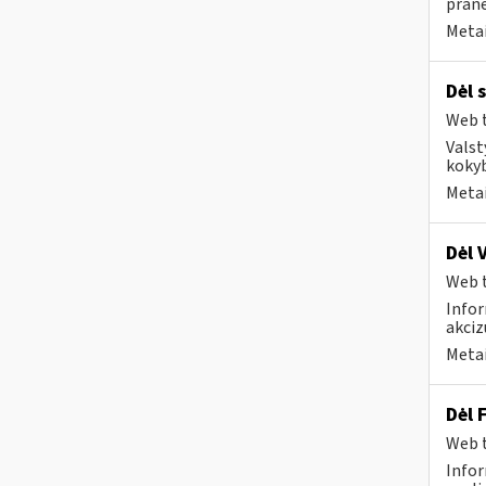
prane
Metai
Dėl 
Web t
Valst
kokyb
Metai
Dėl 
Web t
Infor
akciz
Metai
Dėl 
Web t
Infor