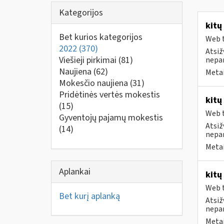
Kategorijos
kitų
Bet kurios kategorijos
Web t
2022
(370)
Atsiž
Viešieji pirkimai
(81)
nepa
Naujiena
(62)
Metai
Mokesčio naujiena
(31)
Pridėtinės vertės mokestis
kitų
(15)
Web t
Gyventojų pajamų mokestis
Atsiž
(14)
nepa
Metai
Aplankai
kitų
Web t
Bet kurį aplanką
Atsiž
nepa
Metai