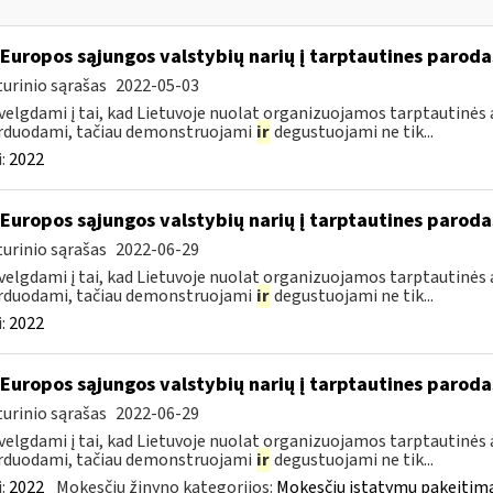
 Europos sąjungos valstybių narių į tarptautines paroda
urinio sąrašas
2022-05-03
velgdami į tai, kad Lietuvoje nuolat organizuojamos tarptautinės 
rduodami, tačiau demonstruojami
ir
degustuojami ne tik...
:
2022
 Europos sąjungos valstybių narių į tarptautines paroda
urinio sąrašas
2022-06-29
velgdami į tai, kad Lietuvoje nuolat organizuojamos tarptautinės 
rduodami, tačiau demonstruojami
ir
degustuojami ne tik...
:
2022
 Europos sąjungos valstybių narių į tarptautines paroda
urinio sąrašas
2022-06-29
velgdami į tai, kad Lietuvoje nuolat organizuojamos tarptautinės 
rduodami, tačiau demonstruojami
ir
degustuojami ne tik...
:
2022
Mokesčių žinyno kategorijos:
Mokesčių įstatymų pakeitima