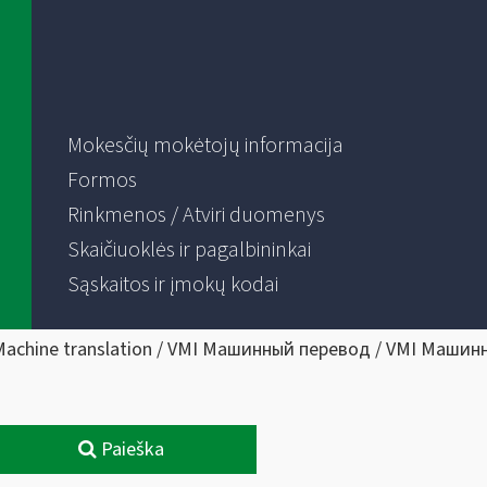
Mokesčių mokėtojų informacija
Formos
Rinkmenos / Atviri duomenys
Skaičiuoklės ir pagalbininkai
Sąskaitos ir įmokų kodai
Machine translation / VMI Машинный перевод / VMI Машин
Paieška