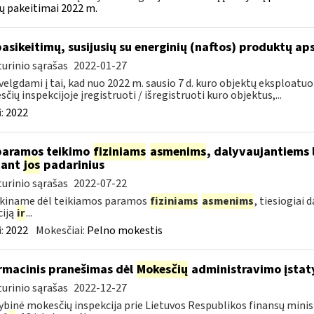
ų pakeitimai 2022 m.
pasikeitimų, susijusių su energinių (naftos) produktų ap
urinio sąrašas
2022-01-27
velgdami į tai, kad nuo 2022 m. sausio 7 d. kuro objektų eksploatu
čių inspekcijoje įregistruoti / išregistruoti kuro objektus,...
:
2022
paramos teikimo
fiziniams
asmenims
, dalyvaujantiems 
nant
jos
padarinius
urinio sąrašas
2022-07-22
škiname dėl teikiamos paramos
fiziniams
asmenims
, tiesiogiai
ciją
ir
...
:
2022
Mokesčiai:
Pelno mokestis
rmacinis pranešimas dėl
Mokesčių
administravimo įstaty
urinio sąrašas
2022-12-27
ybinė mokesčių inspekcija prie Lietuvos Respublikos finansų minist