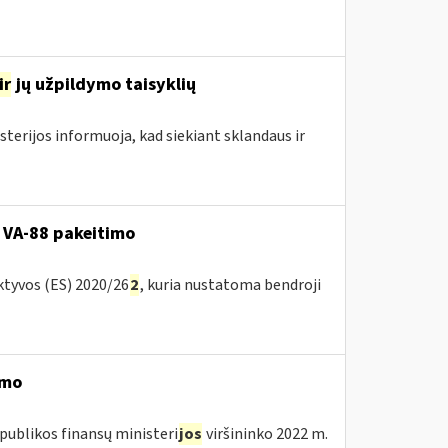
ir
jų užpildymo taisyklių
sterijos informuoja, kad siekiant sklandaus ir
 VA-88 pakeitimo
ktyvos (ES) 2020/26
2
, kuria nustatoma bendroji
imo
publikos finansų ministeri
jos
viršininko 2022 m.