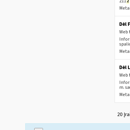
211
2
Metai
Dėl 
Web t
Infor
spalio
Metai
Dėl 
Web t
Infor
m. sau
Metai
20 Įra