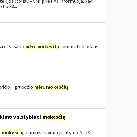
erijos (toliau – VMI prie FM) informuoja, kad
lio 28...
sio – vasario
mėn
.
mokesčių
administratoriaus...
kričio – gruodžio
mėn
.
mokesčių
kimo valstybinei
mokesčių
s
mokesčių
administravimo įstatymo Nr. IX-