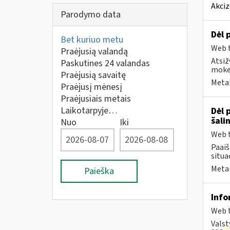
Akciz
Parodymo data
Dėl 
Bet kuriuo metu
Web t
Praėjusią valandą
Atsiž
Paskutines 24 valandas
mokes
Praėjusią savaitę
Metai
Praėjusį mėnesį
Praėjusiais metais
Laikotarpyje…
Dėl 
šali
Nuo
Iki
Web t
Paai
situa
Metai
Paieška
Info
Web t
Valst