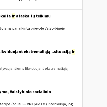
skaita
ir
ataskaitų teikimu
otojams panaikinta prievolė Valstybinėje
likviduojant ekstremaliąją...situaciją
ir
 dalyvaujantiems likviduojant ekstremaliąją
mo, Valstybinio socialinio
erijos (toliau — VMI prie FM) informuoja, jog