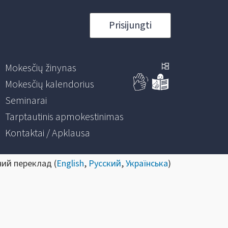
Prisijungti
Mokesčių žinynas
Mokesčių kalendorius
Seminarai
Tarptautinis apmokestinimas
Kontaktai / Apklausa
ний переклад (
English
,
Русский
,
Українська
)