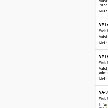
Valst
2022 
Metai
VMI 
Web t
Valst
Metai
VMI 
Web t
Valst
admin
Metai
VA-8
Web t
Infor