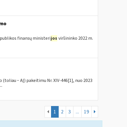
imo
publikos finansų ministeri
jos
viršininko 2022 m.
(toliau − AĮ) pakeitimu Nr. XIV-446[1], nuo 2023
..
1
2
3
...
19