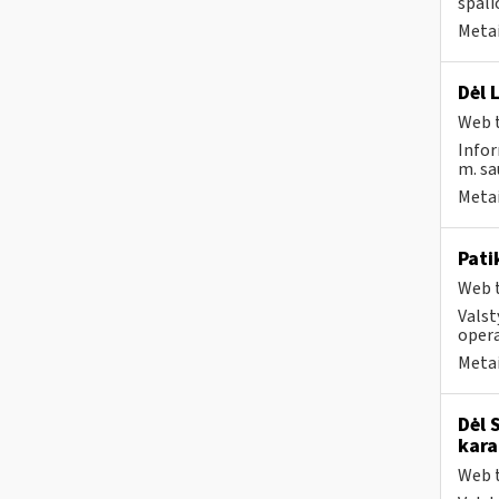
spali
Metai
Dėl 
Web t
Infor
m. sau
Metai
Pati
Web t
Valst
opera
Metai
Dėl 
kara
Web t