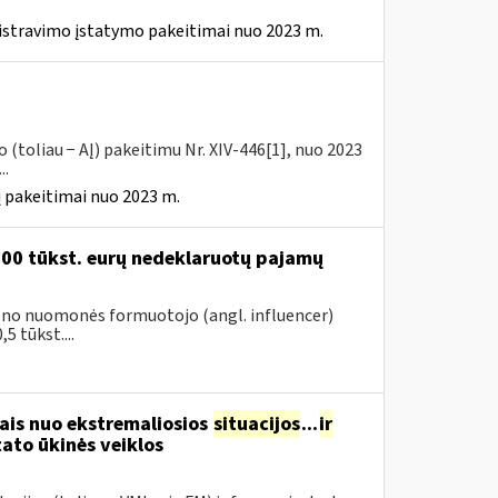
istravimo įstatymo pakeitimai nuo 2023 m.
(toliau − AĮ) pakeitimu Nr. XIV-446[1], nuo 2023
..
 pakeitimai nuo 2023 m.
200 tūkst. eurų nedeklaruotų pajamų
vieno nuomonės formuotojo (angl. influencer)
5 tūkst....
ais nuo ekstremaliosios
situacijos
...
ir
ato ūkinės veiklos