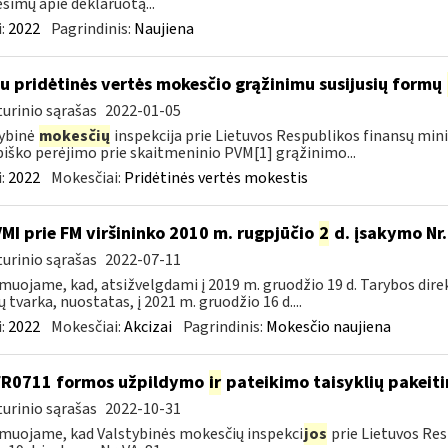
šimų apie deklaruotą...
:
2022
Pagrindinis:
Naujiena
su pridėtinės vertės mokesčio grąžinimu susijusių formų
urinio sąrašas
2022-01-05
ybinė
mokesčių
inspekcija prie Lietuvos Respublikos finansų mini
iško perėjimo prie skaitmeninio PVM[1] grąžinimo...
:
2022
Mokesčiai:
Pridėtinės vertės mokestis
VMI prie FM viršininko 2010 m. rugpjūčio
2
d. įsakymo Nr.
urinio sąrašas
2022-07-11
muojame, kad, atsižvelgdami į 2019 m. gruodžio 19 d. Tarybos dire
ų tvarka, nuostatas, į 2021 m. gruodžio 16 d....
:
2022
Mokesčiai:
Akcizai
Pagrindinis:
Mokesčio naujiena
FR0711 formos užpildymo
ir
pateikimo taisyklių pakeit
urinio sąrašas
2022-10-31
muojame, kad Valstybinės mokesčių inspekci
jos
prie Lietuvos Res