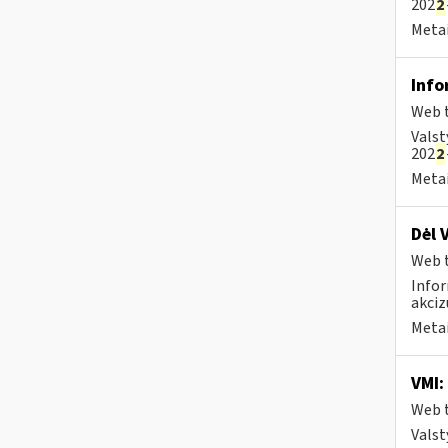
202
2
Metai
Info
Web t
Valst
202
2
Metai
Dėl 
Web t
Infor
akciz
Metai
VMI:
Web t
Valst