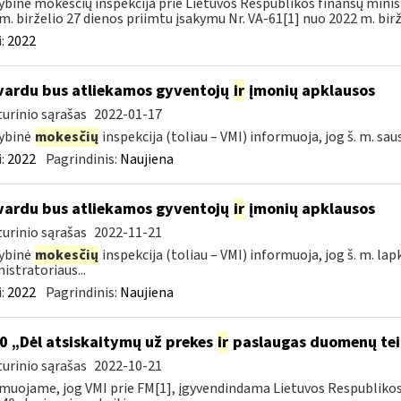
ybinė mokesčių inspekcija prie Lietuvos Respublikos finansų minist
m. birželio 27 dienos priimtu įsakymu Nr. VA-61[1] nuo 2022 m. birže
:
2022
vardu bus atliekamos gyventojų
ir
įmonių apklausos
urinio sąrašas
2022-01-17
ybinė
mokesčių
inspekcija (toliau – VMI) informuoja, jog š. m. sau
:
2022
Pagrindinis:
Naujiena
vardu bus atliekamos gyventojų
ir
įmonių apklausos
urinio sąrašas
2022-11-21
ybinė
mokesčių
inspekcija (toliau – VMI) informuoja, jog š. m. lap
istratoriaus...
:
2022
Pagrindinis:
Naujiena
0 „Dėl atsiskaitymų už prekes
ir
paslaugas duomenų tei
urinio sąrašas
2022-10-21
muojame, jog VMI prie FM[1], įgyvendindama Lietuvos Respubliko