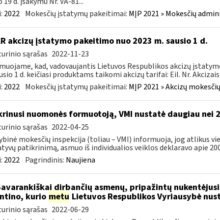
o 19 d. įsakymu Nr. VA-81...
:
2022
Mokesčių įstatymų pakeitimai:
MĮP 2021 » Mokesčių admin
LR akcizų įstatymo pakeitimo nuo 2023 m. sausio 1 d.
urinio sąrašas
2022-11-23
muojame, kad, vadovaujantis Lietuvos Respublikos akcizų įstatymo 
sio 1 d. keičiasi produktams taikomi akcizų tarifai: Eil. Nr. Akcizais.
:
2022
Mokesčių įstatymų pakeitimai:
MĮP 2021 » Akcizų mokesčių
krinusi nuomonės formuotoją, VMI nustatė daugiau nei 
urinio sąrašas
2022-04-25
ybinė mokesčių inspekcija (toliau – VMI) informuoja, jog atlikus 
tyvų patikrinimą, asmuo iš individualios veiklos deklaravo apie 200,
:
2022
Pagrindinis:
Naujiena
Savarankiškai dirbančių asmenų, pripažintų nukentėjusi
ntino, kurio
metu
Lietuvos Respublikos Vyriausybė nust
urinio sąrašas
2022-06-29