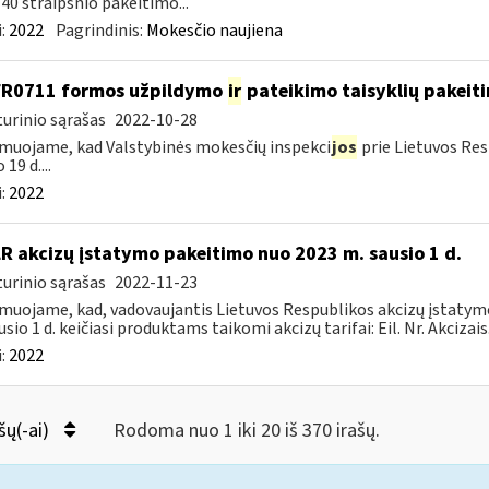
40 straipsnio pakeitimo...
:
2022
Pagrindinis:
Mokesčio naujiena
FR0711 formos užpildymo
ir
pateikimo taisyklių pakeit
urinio sąrašas
2022-10-28
muojame, kad Valstybinės mokesčių inspekci
jos
prie Lietuvos Res
 19 d....
:
2022
LR akcizų įstatymo pakeitimo nuo 2023 m. sausio 1 d.
urinio sąrašas
2022-11-23
muojame, kad, vadovaujantis Lietuvos Respublikos akcizų įstatymo 
sio 1 d. keičiasi produktams taikomi akcizų tarifai: Eil. Nr. Akcizais.
:
2022
šų(-ai)
Rodoma nuo 1 iki 20 iš 370 irašų.