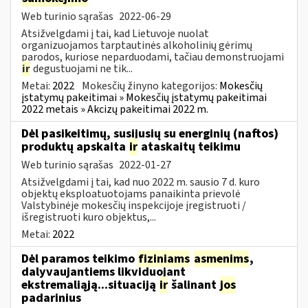
Web turinio sąrašas
2022-06-29
Atsižvelgdami į tai, kad Lietuvoje nuolat
organizuojamos tarptautinės alkoholinių gėrimų
parodos, kuriose neparduodami, tačiau demonstruojami
ir
degustuojami ne tik...
Metai:
2022
Mokesčių žinyno kategorijos:
Mokesčių
įstatymų pakeitimai » Mokesčių įstatymų pakeitimai
2022 metais » Akcizų pakeitimai 2022 m.
Dėl pasikeitimų, susijusių su energinių (naftos)
produktų apskaita
ir
ataskaitų teikimu
Web turinio sąrašas
2022-01-27
Atsižvelgdami į tai, kad nuo 2022 m. sausio 7 d. kuro
objektų eksploatuotojams panaikinta prievolė
Valstybinėje mokesčių inspekcijoje įregistruoti /
išregistruoti kuro objektus,...
Metai:
2022
Dėl paramos teikimo
fiziniams
asmenims
,
dalyvaujantiems likviduojant
ekstremaliąją...situaciją
ir
šalinant
jos
padarinius