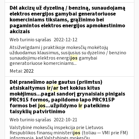
Dėl akcizų už dyzeliną / benziną, sunaudojamą
elektros energijos gamybai generatoriuose
komerciniams tikslams, grąžinimo bei
pagamintos elektros energijos apmokestinimo
akcizais
Web turinio sąrašas
2022-12-12
Atsižvelgdami į praktikoje mokesčių mokėtojų
užduodamus klausimus, susijusius su dyzelino / benzino
sunaudojimu elektros energi
jos
gamybai
generatoriuose komerciniams...
Metai:
2022
Dėl pranešimo apie gautus (priimtus)
atsiskaitymus
ir
/
ar
bet kokius kitus
mokėjimus...pagal sandorį grynaisiais pinigais
PRC915 formos, papildomo lapo PRC915P
formos bei
jos
...užpildymo
ir
pateikimo
taisyklių patvirtinimo
Web turinio sąrašas
2022-10-21
Valstybinė mokesčių inspekcija prie Lietuvos
Respublikos finansų ministeri
jos
(toliau ― VMI prie FM)
informuoja, kad Valstybinės mokesčių...