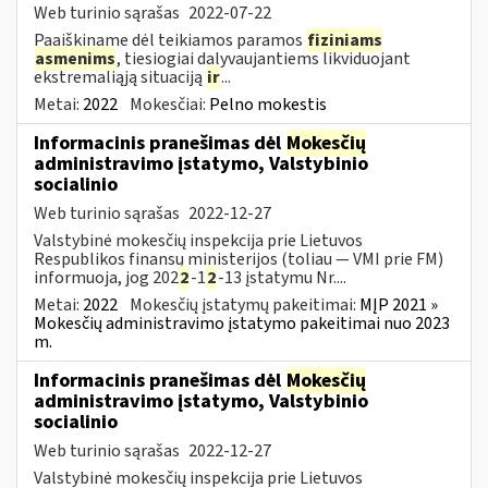
Web turinio sąrašas
2022-07-22
Paaiškiname dėl teikiamos paramos
fiziniams
asmenims
, tiesiogiai dalyvaujantiems likviduojant
ekstremaliąją situaciją
ir
...
Metai:
2022
Mokesčiai:
Pelno mokestis
Informacinis pranešimas dėl
Mokesčių
administravimo įstatymo, Valstybinio
socialinio
Web turinio sąrašas
2022-12-27
Valstybinė mokesčių inspekcija prie Lietuvos
Respublikos finansų ministerijos (toliau — VMI prie FM)
informuoja, jog 202
2
-1
2
-13 įstatymu Nr....
Metai:
2022
Mokesčių įstatymų pakeitimai:
MĮP 2021 »
Mokesčių administravimo įstatymo pakeitimai nuo 2023
m.
Informacinis pranešimas dėl
Mokesčių
administravimo įstatymo, Valstybinio
socialinio
Web turinio sąrašas
2022-12-27
Valstybinė mokesčių inspekcija prie Lietuvos