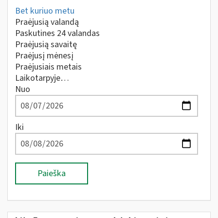
Bet kuriuo metu
Praėjusią valandą
Paskutines 24 valandas
Praėjusią savaitę
Praėjusį mėnesį
Praėjusiais metais
Laikotarpyje…
Nuo
Iki
Paieška