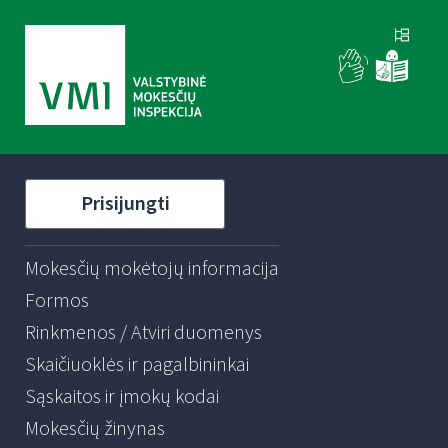
Prisijungti
Mokesčių mokėtojų informacija
Formos
Rinkmenos / Atviri duomenys
Skaičiuoklės ir pagalbininkai
Sąskaitos ir įmokų kodai
Mokesčių žinynas