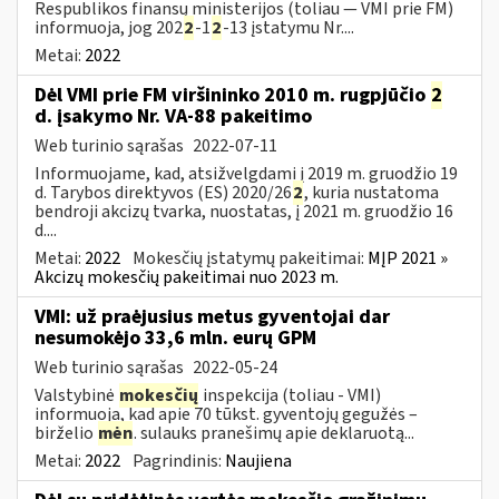
Respublikos finansų ministerijos (toliau — VMI prie FM)
informuoja, jog 202
2
-1
2
-13 įstatymu Nr....
Metai:
2022
Dėl VMI prie FM viršininko 2010 m. rugpjūčio
2
d. įsakymo Nr. VA-88 pakeitimo
Web turinio sąrašas
2022-07-11
Informuojame, kad, atsižvelgdami į 2019 m. gruodžio 19
d. Tarybos direktyvos (ES) 2020/26
2
, kuria nustatoma
bendroji akcizų tvarka, nuostatas, į 2021 m. gruodžio 16
d....
Metai:
2022
Mokesčių įstatymų pakeitimai:
MĮP 2021 »
Akcizų mokesčių pakeitimai nuo 2023 m.
VMI: už praėjusius metus gyventojai dar
nesumokėjo 33,6 mln. eurų GPM
Web turinio sąrašas
2022-05-24
Valstybinė
mokesčių
inspekcija (toliau - VMI)
informuoja, kad apie 70 tūkst. gyventojų gegužės –
birželio
mėn
. sulauks pranešimų apie deklaruotą...
Metai:
2022
Pagrindinis:
Naujiena