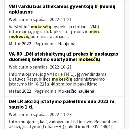
VMI vardu bus atliekamos gyventojų
ir
įmonių
apklausos
Web turinio sąrašas
2022-11-21
Valstybinė
mokesčių
inspekcija (toliau – VMI)
informuoja, jog š. m. lapkričio – gruodžio
mėn
.
mokesčių
administratoriaus...
Metai:
2022
Pagrindinis:
Naujiena
VA-80 „Dėl atsiskaitymų už prekes
ir
paslaugas
duomenų teikimo valstybinei
mokesčių
Web turinio sąrašas
2022-10-21
Informuojame, jog VMI prie FM[1], įgyvendindama
Lietuvos Respublikos
mokesčių
administravimo
įstatymo Nr. IX-211
2
40 straipsnio pakeitimo...
Metai:
2022
Pagrindinis:
Mokesčio naujiena
Dėl LR akcizų įstatymo pakeitimo nuo 2023 m.
sausio 1 d.
Web turinio sąrašas
2022-11-23
Informuojame, kad, vadovaujantis Lietuvos Respublikos
akcizų įstatymo (toliau − AĮ) pakeitimu Nr. XIV-446[1],