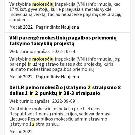
Valstybinė
mokesčių
inspekcija (VMI) informuoja, kad
17 tūkst. gyventojų, kurie praėjusiais metais vykdė
individualią veiklą, tačiau nepateikė pajamų deklaracijų,
šiandien...
Metai:
2022
Pagrindinis:
Naujiena
VMI parengė mokestinių pagalbos priemonių
taikymo taisyklių projektą
Web turinio sąrašas
2022-10-24
Valstybinė
mokesčių
inspekcija (VMI) informuoja, jog
parengė
ir
užregistravo teisės akto projektą, kuris
numato mokestinės pagalbos priemonių...
Metai:
2022
Pagrindinis:
Naujiena
Dėl LR pelno mokesčio įstatymo
2
straipsnio 8
dalies 1
ir
2
punktų
ir
38-3 straipsnio
Web turinio sąrašas
2022-09-09
Valstybinė mokesčių inspekcija prie Lietuvos
Respublikos finansų ministerijos, vadovaudamasi
Lietuvos Respublikos mokesčių administravimo
įstatymo 1
2
straipsniu,...
Metai:
2022