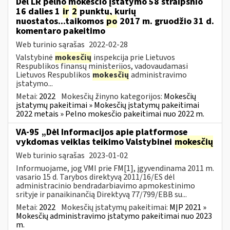
Dėl LR pelno mokesčio įstatymo 58 straipsnio
16 dalies 1
ir
2
punktų, kurių
nuostatos...taikomos
po
2017 m. gruodžio 31 d.
komentaro pakeitimo
Web turinio sąrašas
2022-02-28
Valstybinė
mokesčių
inspekcija prie Lietuvos
Respublikos finansų ministerijos, vadovaudamasi
Lietuvos Respublikos
mokesčių
administravimo
įstatymo...
Metai:
2022
Mokesčių žinyno kategorijos:
Mokesčių
įstatymų pakeitimai » Mokesčių įstatymų pakeitimai
2022 metais » Pelno mokesčio pakeitimai nuo 2022 m.
VA-95 „Dėl Informacijos apie platformose
vykdomas veiklas teikimo Valstybinei
mokesčių
Web turinio sąrašas
2023-01-02
Informuojame, jog VMI prie FM[1], įgyvendinama 2011 m.
vasario 15 d. Tarybos direktyvą 2011/16/ES dėl
administracinio bendradarbiavimo apmokestinimo
srityje ir panaikinančią Direktyvą 77/799/EBB su...
Metai:
2022
Mokesčių įstatymų pakeitimai:
MĮP 2021 »
Mokesčių administravimo įstatymo pakeitimai nuo 2023
m.