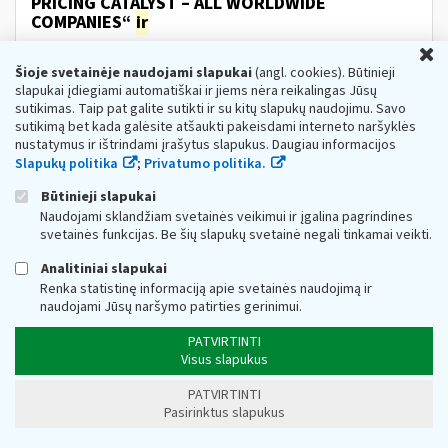
PRICING CATALYST – ALL WORLDWIDE
COMPANIES“
ir
Web turinio sąrašas
2022-11-15
U
Šioje svetainėje naudojami slapukai
INFORMACIJA APIE SUDARYTAS SUTARTIS Paslaugų
(angl. cookies). Būtinieji
pirkimai I. PERKANČIOJI ORGANIZACIJA, ADRESAS
IR
slapukai įdiegiami automatiškai ir jiems nėra reikalingas Jūsų
KONTAKTINIAI DUOMENYS: I.1. Perkančiosios
sutikimas. Taip pat galite sutikti ir su kitų slapukų naudojimu. Savo
organizacijos pavadinimas...
sutikimą bet kada galėsite atšaukti pakeisdami interneto naršyklės
nustatymus ir ištrindami įrašytus slapukus. Daugiau informacijos
Metai:
2022
Pagrindinis:
Viešieji pirkimai
Slapukų politika
;
Privatumo politika.
Dėl Lietuvos Respublikos PVM įstatymo
Būtinieji slapukai
papildymo 50-1 straipsniu
ir
2
priedo
Naudojami sklandžiam svetainės veikimui ir įgalina pagrindines
pakeitimo
svetainės funkcijas. Be šių slapukų svetainė negali tinkamai veikti.
Web turinio sąrašas
2022-05-19
Analitiniai slapukai
Dažniausiai užduodamus klausimus rasite čia.
Renka statistinę informaciją apie svetainės naudojimą ir
Informuojame, kad 202
2
m. balandžio 26 d. priimtas
naudojami Jūsų naršymo patirties gerinimui.
Lietuvos Respublikos pridėtinės vertės mokesčio
įstatymo Nr. IX-751...
PATVIRTINTI
Metai:
2022
Visus slapukus
VMI skelbia rekomendacinio pobūdžio
PATVIRTINTI
klausimynus
asmenims
, pageidaujantiems
Pasirinktus slapukus
tapti