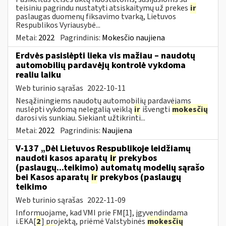
teisiniu pagrindu nustatyti atsiskaitymų už prekes
ir
paslaugas duomenų fiksavimo tvarką, Lietuvos
Respublikos Vyriausybė...
Metai:
2022
Pagrindinis:
Mokesčio naujiena
Erdvės pasislėpti lieka vis mažiau – naudotų
automobilių pardavėjų kontrolė vykdoma
realiu laiku
Web turinio sąrašas
2022-10-11
Nesąžiningiems naudotų automobilių pardavėjams
nuslėpti vykdomą nelegalią veiklą
ir
išvengti
mokesčių
darosi vis sunkiau. Siekiant užtikrinti...
Metai:
2022
Pagrindinis:
Naujiena
V-137 „Dėl Lietuvos Respublikoje leidžiamų
naudoti kasos aparatų
ir
prekybos
(paslaugų...teikimo) automatų modelių sąrašo
bei Kasos aparatų
ir
prekybos (paslaugų
teikimo
Web turinio sąrašas
2022-11-09
Informuojame, kad VMI prie FM[1], įgyvendindama
i.EKA[
2
] projektą, priėmė Valstybinės
mokesčių