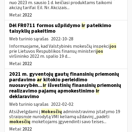
nuo 2023 m. sausio 1 d. keičiasi produktams taikomi
akcizų tarifai: Eil. Nr. Akcizais...
Metai:
2022
Dėl FR0711 formos užpildymo
ir
pateikimo
taisyklių pakeitimo
Web turinio sąrašas
2022-10-28
Informuojame, kad Valstybinės mokesčių inspekci
jos
prie Lietuvos Respublikos finansų ministeri
jos
viršininko 2022 m. spalio 19 d....
Metai:
2022
2021 m. gyventojų gautų finansinių priemonių
pardavimo
ar
kitokio perleidimo
nuosavybėn...
ir
išvestinių finansinių priemonių
realizavimo pajamų apmokestinimo
ir
deklaravimo
Web turinio sąrašas
2022-02-02
Atsižvelgdami į
Mokesčių
administravimo įstatymo 19
straipsnyje nurodytą VMI keliamą uždavinį „padėti
mokesčių
mokėtojams įgyvendinti savo teises...
Metai:
2022