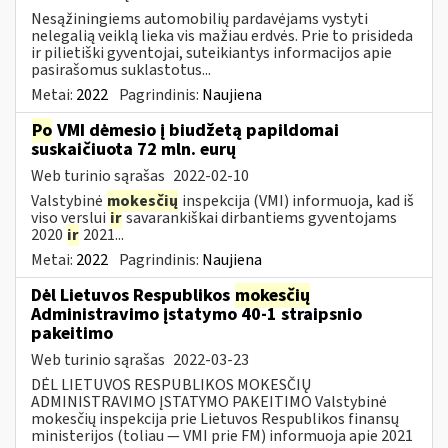
Nesąžiningiems automobilių pardavėjams vystyti
nelegalią veiklą lieka vis mažiau erdvės. Prie to prisideda
ir pilietiški gyventojai, suteikiantys informacijos apie
pasirašomus suklastotus...
Metai:
2022
Pagrindinis:
Naujiena
Po
VMI dėmesio į biudžetą papildomai
suskaičiuota 72 mln. eurų
Web turinio sąrašas
2022-02-10
Valstybinė
mokesčių
inspekcija (VMI) informuoja, kad iš
viso verslui
ir
savarankiškai dirbantiems gyventojams
2020
ir
2021...
Metai:
2022
Pagrindinis:
Naujiena
Dėl Lietuvos Respublikos
mokesčių
Administravimo įstatymo 40-1 straipsnio
pakeitimo
Web turinio sąrašas
2022-03-23
DĖL LIETUVOS RESPUBLIKOS MOKESČIŲ
ADMINISTRAVIMO ĮSTATYMO PAKEITIMO Valstybinė
mokesčių inspekcija prie Lietuvos Respublikos finansų
ministerijos (toliau — VMI prie FM) informuoja apie 2021