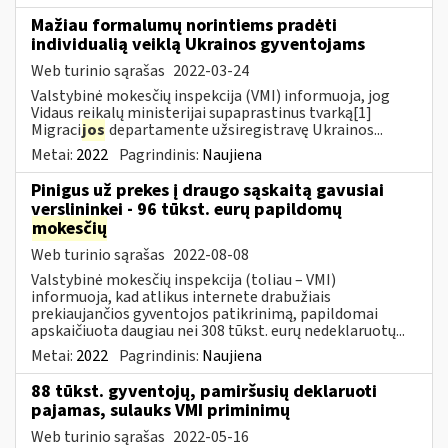
Mažiau formalumų norintiems pradėti
individualią veiklą Ukrainos gyventojams
Web turinio sąrašas
2022-03-24
Valstybinė mokesčių inspekcija (VMI) informuoja, jog
Vidaus reikalų ministerijai supaprastinus tvarką[1]
Migraci
jos
departamente užsiregistravę Ukrainos...
Metai:
2022
Pagrindinis:
Naujiena
Pinigus už prekes į draugo sąskaitą gavusiai
verslininkei - 96 tūkst. eurų papildomų
mokesčių
Web turinio sąrašas
2022-08-08
Valstybinė mokesčių inspekcija (toliau – VMI)
informuoja, kad atlikus internete drabužiais
prekiaujančios gyventojos patikrinimą, papildomai
apskaičiuota daugiau nei 308 tūkst. eurų nedeklaruotų...
Metai:
2022
Pagrindinis:
Naujiena
88 tūkst. gyventojų, pamiršusių deklaruoti
pajamas, sulauks VMI priminimų
Web turinio sąrašas
2022-05-16