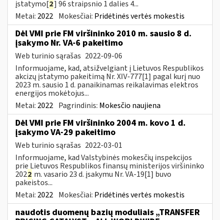
įstatymo[
2
] 96 straipsnio 1 dalies 4...
Metai:
2022
Mokesčiai:
Pridėtinės vertės mokestis
Dėl VMI prie FM viršininko 2010 m. sausio 8 d.
įsakymo Nr. VA-6 pakeitimo
Web turinio sąrašas
2022-09-06
Informuojame, kad, atsižvelgiant į Lietuvos Respublikos
akcizų įstatymo pakeitimą Nr. XIV-777[1] pagal kurį nuo
2023 m. sausio 1 d. panaikinamas reikalavimas elektros
energijos mokėtojus...
Metai:
2022
Pagrindinis:
Mokesčio naujiena
Dėl VMI prie FM viršininko 2004 m. kovo 1 d.
įsakymo VA-29 pakeitimo
Web turinio sąrašas
2022-03-01
Informuojame, kad Valstybinės mokesčių inspekcijos
prie Lietuvos Respublikos finansų ministerijos viršininko
202
2
m. vasario 23 d. įsakymu Nr. VA-19[1] buvo
pakeistos...
Metai:
2022
Mokesčiai:
Pridėtinės vertės mokestis
naudotis duomenų bazių moduliais „TRANSFER