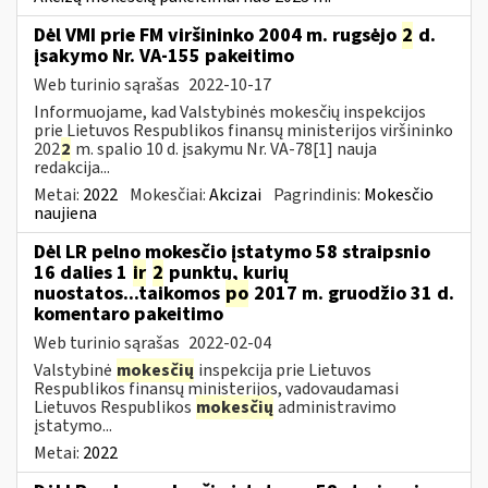
Dėl VMI prie FM viršininko 2004 m. rugsėjo
2
d.
įsakymo Nr. VA-155 pakeitimo
Web turinio sąrašas
2022-10-17
Informuojame, kad Valstybinės mokesčių inspekcijos
prie Lietuvos Respublikos finansų ministerijos viršininko
202
2
m. spalio 10 d. įsakymu Nr. VA-78[1] nauja
redakcija...
Metai:
2022
Mokesčiai:
Akcizai
Pagrindinis:
Mokesčio
naujiena
Dėl LR pelno mokesčio įstatymo 58 straipsnio
16 dalies 1
ir
2
punktų, kurių
nuostatos...taikomos
po
2017 m. gruodžio 31 d.
komentaro pakeitimo
Web turinio sąrašas
2022-02-04
Valstybinė
mokesčių
inspekcija prie Lietuvos
Respublikos finansų ministerijos, vadovaudamasi
Lietuvos Respublikos
mokesčių
administravimo
įstatymo...
Metai:
2022