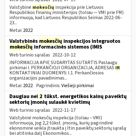
Valstybinė
mokesčių
inspekcija prie Lietuvos
Respublikos finansų ministerijos (toliau — VMI prie FM)
informuoja, kad Lietuvos Respublikos Seimas 2022-06-
23...
Metai:
2022
Valstybinės
mokesčių
inspekcijos integruotos
mokesčių
informacinės sistemos (IMIS
Web turinio sąrašas
2022-10-12
INFORMACIJA APIE SUDARYTAS SUTARTIS Paslaugų
pirkimai I. PERKANČIOJI ORGANIZACIJA, ADRESAS
IR
KONTAKTINIAI DUOMENYS: I.1. Perkančiosios
organizacijos pavadinimas...
Metai:
2022
Pagrindinis:
Viešieji pirkimai
Daugiau nei
2
tūkst. energetikos kainų paveiktų
sektorių įmonių sulaukė kvietimų
Web turinio sąrašas
2022-11-17
Valstybinė mokesčių inspekcija (toliau – VMI)
informuoja, jog 2,2 tūkst. įmonių, kurių pagrindinė
ekonominė veikla įtraukta į Itin paveiktų sektorių sąrašą
bei atitinka dalį Ekonomikos...