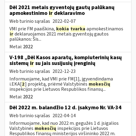
Dėl 2021 metais gyventojų gautų palūkanų
apmokestinimo
ir
deklaravimo
Web turinio sąrašas
2022-02-07
VMI prie FM paaiškina,
kokia
tvarka
apmokestinamos
ir
deklaruojamos 2021 metais gyventojų gautos
palūkanos: Šis...
Metai:
2022
V-198 „Dėl Kasos aparatų, kompiuterinių kasų
sistemų
ir
su jais susijusių įrenginių
Web turinio sąrašas
2022-12-23
Informuojame, kad VMI prie FM[1], įgyvendindama
i.EKA[
2
] projektą, priėmė Valstybinės
mokesčių
inspekcijos prie Lietuvos Respublikos finansų...
Metai:
2022
Dėl 2022 m. balandžio 12 d. įsakymo Nr. VA-34
Web turinio sąrašas
2022-04-14
Informuojame, kad nuo 2022 m. gegužės 1 d. įsigalios
Valstybinės
mokesčių
inspekcijos prie Lietuvos
Respublikos finansų ministerijos viršininko 2022 m.