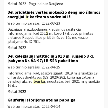
Metai:
2022
Pagrindinis:
Naujiena
Dėl pridėtinės vertės mokesčio dengimo šilumos
energijai
ir
karštam vandeniui iš
Web turinio sąrašas
2022-03-23
Dažniausiai užduodamus klausimus rasite čia.
Informuojame, kad 202
2
m. kovo 17 d. buvo priimtas
Lietuvos Respublikos pridėtinės vertės mokesčio
įstatymo Nr. IX-751...
Metai:
2022
Dėl kolegialių institucijų 2010 m. rugsėjo 3 d.
įsakymo Nr. VA-97/1B-553 pakeitimo
Web turinio sąrašas
2022-04-25
Informuojame, kad, atsižvelgiant į 2019 m. gruodžio 19
d. Tarybos direktyvos (ES) 2020/262, kuria nustatoma
bendroji akcizų
tvarka
, nuostatas bei į 2021 m. gruodžio
16 d....
Metai:
2022
Kauferių istorijoms ateina pabaiga
Web turinio sąrašas
2022-04-14