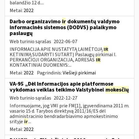
balandžio 12 d....
Metai:
2022
Darbo organizavimo
ir
dokumentų valdymo
informacinės sistemos (DODVS) palaikymo
paslaugų
Web turinio sąrašas
2022-06-07
INFORMACIJA APIE NUSTATYTĄ LAIMĖTOJĄ
IR
KETINIMĄ SUDARYTI SUTARTĮ Paslaugų pirkimai I.
PERKANČIOJI ORGANIZACIJA, ADRESAS
IR
KONTAKTINIAI DUOMENYS:...
Metai:
2022
Pagrindinis:
Viešieji pirkimai
VA-95 „Dėl Informacijos apie platformose
vykdomas veiklas teikimo Valstybinei
mokesčių
Web turinio sąrašas
2022-12-27
Informuojame, jog VMI prie FM[1], įgyvendinama 2011 m.
vasario 15 d. Tarybos direktyvą 2011/16/ES dėl
administracinio bendradarbiavimo apmokestinimo
srityje
ir
...
Metai:
2022