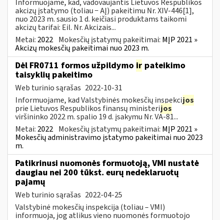
Informuojame, kad, vadovaujantis Lietuvos Respublikos
akcizų įstatymo (toliau − AĮ) pakeitimu Nr. XIV-446[1],
nuo 2023 m. sausio 1 d. keičiasi produktams taikomi
akcizų tarifai: Eil. Nr. Akcizais...
Metai:
2022
Mokesčių įstatymų pakeitimai:
MĮP 2021 »
Akcizų mokesčių pakeitimai nuo 2023 m.
Dėl FR0711 formos užpildymo
ir
pateikimo
taisyklių pakeitimo
Web turinio sąrašas
2022-10-31
Informuojame, kad Valstybinės mokesčių inspekci
jos
prie Lietuvos Respublikos finansų ministeri
jos
viršininko 2022 m. spalio 19 d. įsakymu Nr. VA-81...
Metai:
2022
Mokesčių įstatymų pakeitimai:
MĮP 2021 »
Mokesčių administravimo įstatymo pakeitimai nuo 2023
m.
Patikrinusi nuomonės formuotoją, VMI nustatė
daugiau nei 200 tūkst. eurų nedeklaruotų
pajamų
Web turinio sąrašas
2022-04-25
Valstybinė mokesčių inspekcija (toliau – VMI)
informuoja, jog atlikus vieno nuomonės formuotojo