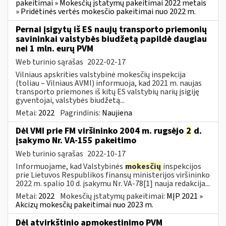
pakeitimai » Mokesčių įstatymų pakeitimai 2022 metais
» Pridėtinės vertės mokesčio pakeitimai nuo 2022 m.
Pernai įsigytų iš ES naujų transporto priemonių
savininkai valstybės biudžetą papildė daugiau
nei 1 mln. eurų PVM
Web turinio sąrašas
2022-02-17
Vilniaus apskrities valstybinė mokesčių inspekcija
(toliau – Vilniaus AVMI) informuoja, kad 2021 m. naujas
transporto priemones iš kitų ES valstybių narių įsigiję
gyventojai, valstybės biudžetą...
Metai:
2022
Pagrindinis:
Naujiena
Dėl VMI prie FM viršininko 2004 m. rugsėjo
2
d.
įsakymo Nr. VA-155 pakeitimo
Web turinio sąrašas
2022-10-17
Informuojame, kad Valstybinės
mokesčių
inspekcijos
prie Lietuvos Respublikos finansų ministerijos viršininko
2022 m. spalio 10 d. įsakymu Nr. VA-78[1] nauja redakcija...
Metai:
2022
Mokesčių įstatymų pakeitimai:
MĮP 2021 »
Akcizų mokesčių pakeitimai nuo 2023 m.
Dėl atvirkštinio apmokestinimo PVM