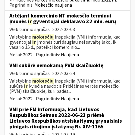
Pagrindinis:
Mokesčio naujiena
Artėjant komercinio NT mokesčio terminui
įmonės
ir
gyventojai deklaravo 32 mln. eurų
Web turinio sąrašas
2022-02-03
Valstybinė
mokesčių
inspekcija (VMI) informuoja, kad
gyventojai
ir
įmonės turi daugiau nei savaitę lako, iki
vasario 15 d., pateikti komercinio...
Metai:
2022
Pagrindinis:
Naujiena
VMI sukūrė nemokamą PVM skaičiuoklę
Web turinio sąrašas
2022-03-24
Valstybinė
mokesčių
inspekcija (VMI) informuoja, kad
sukūrė
ir
kviečia naudotis Pridėtinės vertės mokesčio
(PVM) skaičiuokle, kuri padės...
Metai:
2022
Pagrindinis:
Naujiena
VMI prie FM informuoja, kad Lietuvos
Respublikos Seimas 2022-06-23 priėmė
Lietuvos Respublikos atsiskaitymų grynaisiais
pinigais ribojimo įstatymą Nr. XIV-1165
Web turinio sąrašas
2022-07-19