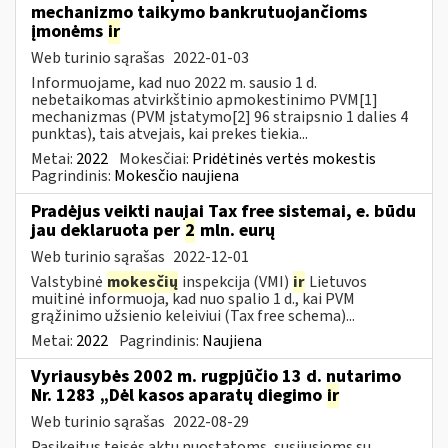
mechanizmo taikymo bankrutuojančioms
įmonėms
ir
Web turinio sąrašas
2022-01-03
Informuojame, kad nuo 2022 m. sausio 1 d.
nebetaikomas atvirkštinio apmokestinimo PVM[1]
mechanizmas (PVM įstatymo[2] 96 straipsnio 1 dalies 4
punktas), tais atvejais, kai prekes tiekia...
Metai:
2022
Mokesčiai:
Pridėtinės vertės mokestis
Pagrindinis:
Mokesčio naujiena
Pradėjus veikti naujai Tax free sistemai, e. būdu
jau deklaruota per
2
mln. eurų
Web turinio sąrašas
2022-12-01
Valstybinė
mokesčių
inspekcija (VMI)
ir
Lietuvos
muitinė informuoja, kad nuo spalio 1 d., kai PVM
grąžinimo užsienio keleiviui (Tax free schema)...
Metai:
2022
Pagrindinis:
Naujiena
Vyriausybės 2002 m. rugpjūčio 13 d. nutarimo
Nr. 1283 „Dėl kasos aparatų diegimo
ir
Web turinio sąrašas
2022-08-29
Pasikeitus teisės aktų nuostatoms, susijusioms su