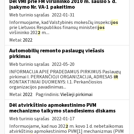
Dėl VMI prie FM viršininko 2010 m. sausio 5 d.
įsakymo Nr. VA-1 pakeitimo
Web turinio sąrašas
2022-01-31
Informuojame, kad Valstybinės mokesčių inspekci
jos
prie Lietuvos Respublikos finansų ministeri
jos
viršininko 202
2
m....
Metai:
2022
Automobilių remonto paslaugų viešasis
pirkimas
Web turinio sąrašas
2022-05-20
INFORMACIJA APIE PRADEDAMUS PIRKIMUS Paslaugų
pirkimai I. PERKANČIOJI ORGANIZACIJA, ADRESAS
IR
KONTAKTINIAI DUOMENYS: I.1. Perkančiosios
organizacijos pavadinimas...
Metai:
2022
Pagrindinis:
Viešieji pirkimai
Dėl atvirkštinio apmokestinimo PVM
mechanizmo taikymo standiesiems diskams
Web turinio sąrašas
2022-01-17
Informuojame, kad nuo 202
2
m. kovo 1 d. nebetaikomas
atvirkštinio apmokestinimo PVM[1] mechanizmas (PVM