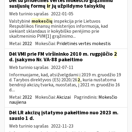
Dėl su pridėtinės vertės mokesčio grąžinimu
susijusių formų
ir
jų užpildymo taisyklių
Web turinio sąrašas
2022-01-05
Valstybinė
mokesčių
inspekcija prie Lietuvos
Respublikos finansų ministerijos informuoja, kad
siekiant sklandaus ir kokybiško perėjimo prie
skaitmeninio PVM[1] grąžinimo...
Metai:
2022
Mokesčiai:
Pridėtinės vertės mokestis
Dėl VMI prie FM viršininko 2010 m. rugpjūčio
2
d. įsakymo Nr. VA-88 pakeitimo
Web turinio sąrašas
2022-07-11
Informuojame, kad, atsižvelgdami į 2019 m. gruodžio 19
d. Tarybos direktyvos (ES) 2020/26
2
, kuria nustatoma
bendroji akcizų tvarka, nuostatas, į 2021 m. gruodžio 16
d....
Metai:
2022
Mokesčiai:
Akcizai
Pagrindinis:
Mokesčio
naujiena
Dėl LR akcizų įstatymo pakeitimo nuo 2023 m.
sausio 1 d.
Web turinio sąrašas
2022-11-23