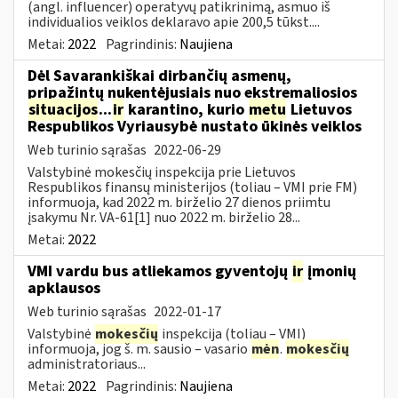
(angl. influencer) operatyvų patikrinimą, asmuo iš
individualios veiklos deklaravo apie 200,5 tūkst....
Metai:
2022
Pagrindinis:
Naujiena
Dėl Savarankiškai dirbančių asmenų,
pripažintų nukentėjusiais nuo ekstremaliosios
situacijos
...
ir
karantino, kurio
metu
Lietuvos
Respublikos Vyriausybė nustato ūkinės veiklos
Web turinio sąrašas
2022-06-29
Valstybinė mokesčių inspekcija prie Lietuvos
Respublikos finansų ministerijos (toliau – VMI prie FM)
informuoja, kad 2022 m. birželio 27 dienos priimtu
įsakymu Nr. VA-61[1] nuo 2022 m. birželio 28...
Metai:
2022
VMI vardu bus atliekamos gyventojų
ir
įmonių
apklausos
Web turinio sąrašas
2022-01-17
Valstybinė
mokesčių
inspekcija (toliau – VMI)
informuoja, jog š. m. sausio – vasario
mėn
.
mokesčių
administratoriaus...
Metai:
2022
Pagrindinis:
Naujiena