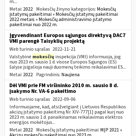
m....
Metai:
2022
Mokesčių žinyno kategorijos:
Mokesčių
įstatymų pakeitimai » Mokesčių įstatymų pakeitimai
2022 metais » Mokesčių administravimo įstatymo
pakeitimai nuo 2022 m.
Įgyvendinant Europos sąjungos direktyvą DAC7
VMI parengė Taisyklių projektą
Web turinio sąrašas
2022-11-21
Valstybinė
mokesčių
inspekcija (VMI) informuoja, jog
nuo 2023 m. sausio 1 d. visose Europos Sąjungos (ES)
šalyse įsigalioja nauji duomenų teikimo reikalavimai ES...
Metai:
2022
Pagrindinis:
Naujiena
Dėl VMI prie FM viršininko 2010 m. sausio 8 d.
įsakymo Nr. VA-6 pakeitimo
Web turinio sąrašas
2022-09-06
Informuojame, kad, atsižvelgiant į Lietuvos Respublikos
akcizų įstatymo pakeitimą Nr. XIV-777[1] pagal kurį nuo
2023 m. sausio 1 d. panaikinamas reikalavimas elektros
energijos mokėtojus...
Metai:
2022
Mokesčių įstatymų pakeitimai:
MĮP 2021 »
Akcizų mokesčių pakeitimai nuo 2023 m.