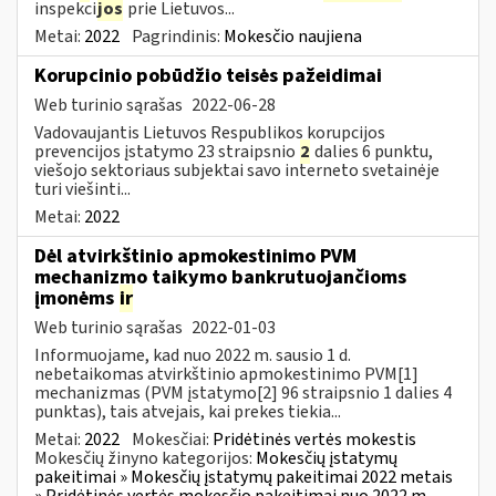
inspekci
jos
prie Lietuvos...
Metai:
2022
Pagrindinis:
Mokesčio naujiena
Korupcinio pobūdžio teisės pažeidimai
Web turinio sąrašas
2022-06-28
Vadovaujantis Lietuvos Respublikos korupcijos
prevencijos įstatymo 23 straipsnio
2
dalies 6 punktu,
viešojo sektoriaus subjektai savo interneto svetainėje
turi viešinti...
Metai:
2022
Dėl atvirkštinio apmokestinimo PVM
mechanizmo taikymo bankrutuojančioms
įmonėms
ir
Web turinio sąrašas
2022-01-03
Informuojame, kad nuo 2022 m. sausio 1 d.
nebetaikomas atvirkštinio apmokestinimo PVM[1]
mechanizmas (PVM įstatymo[2] 96 straipsnio 1 dalies 4
punktas), tais atvejais, kai prekes tiekia...
Metai:
2022
Mokesčiai:
Pridėtinės vertės mokestis
Mokesčių žinyno kategorijos:
Mokesčių įstatymų
pakeitimai » Mokesčių įstatymų pakeitimai 2022 metais
» Pridėtinės vertės mokesčio pakeitimai nuo 2022 m.