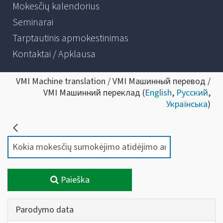
Mokesčių kalendorius
Seminarai
Tarptautinis apmokestinimas
Kontaktai / Apklausa
VMI Machine translation / VMI Машинный перевод /
VMI Машинний переклад (
English
,
Русский
,
Українська
)
Paieška
Parodymo data