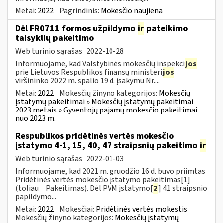
Metai:
2022
Pagrindinis:
Mokesčio naujiena
Dėl FR0711 formos užpildymo
ir
pateikimo
taisyklių pakeitimo
Web turinio sąrašas
2022-10-28
Informuojame, kad Valstybinės mokesčių inspekci
jos
prie Lietuvos Respublikos finansų ministeri
jos
viršininko 2022 m. spalio 19 d. įsakymu Nr....
Metai:
2022
Mokesčių žinyno kategorijos:
Mokesčių
įstatymų pakeitimai » Mokesčių įstatymų pakeitimai
2023 metais » Gyventojų pajamų mokesčio pakeitimai
nuo 2023 m.
Respublikos pridėtinės vertės mokesčio
įstatymo 4-1, 15, 40, 47 straipsnių pakeitimo
ir
Web turinio sąrašas
2022-01-03
Informuojame, kad 2021 m. gruodžio 16 d. buvo priimtas
Pridėtinės vertės mokesčio įstatymo pakeitimas[1]
(toliau − Pakeitimas). Dėl PVM įstatymo[
2
] 41 straipsnio
papildymo...
Metai:
2022
Mokesčiai:
Pridėtinės vertės mokestis
Mokesčių žinyno kategorijos:
Mokesčių įstatymų