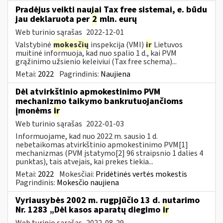
Pradėjus veikti naujai Tax free sistemai, e. būdu
jau deklaruota per
2
mln. eurų
Web turinio sąrašas
2022-12-01
Valstybinė
mokesčių
inspekcija (VMI)
ir
Lietuvos
muitinė informuoja, kad nuo spalio 1 d., kai PVM
grąžinimo užsienio keleiviui (Tax free schema)...
Metai:
2022
Pagrindinis:
Naujiena
Dėl atvirkštinio apmokestinimo PVM
mechanizmo taikymo bankrutuojančioms
įmonėms
ir
Web turinio sąrašas
2022-01-03
Informuojame, kad nuo 2022 m. sausio 1 d.
nebetaikomas atvirkštinio apmokestinimo PVM[1]
mechanizmas (PVM įstatymo[2] 96 straipsnio 1 dalies 4
punktas), tais atvejais, kai prekes tiekia...
Metai:
2022
Mokesčiai:
Pridėtinės vertės mokestis
Pagrindinis:
Mokesčio naujiena
Vyriausybės 2002 m. rugpjūčio 13 d. nutarimo
Nr. 1283 „Dėl kasos aparatų diegimo
ir
Web turinio sąrašas
2022-08-29