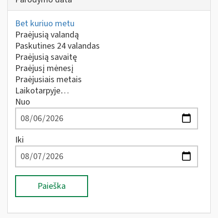
Bet kuriuo metu
Praėjusią valandą
Paskutines 24 valandas
Praėjusią savaitę
Praėjusį mėnesį
Praėjusiais metais
Laikotarpyje…
Nuo
Iki
Paieška