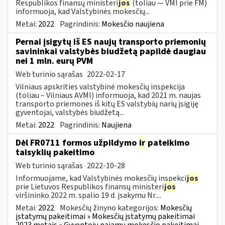
Respublikos finansų ministeri
jos
(toliau ― VMI prie FM)
informuoja, kad Valstybinės mokesčių...
Metai:
2022
Pagrindinis:
Mokesčio naujiena
Pernai įsigytų iš ES naujų transporto priemonių
savininkai valstybės biudžetą papildė daugiau
nei 1 mln. eurų PVM
Web turinio sąrašas
2022-02-17
Vilniaus apskrities valstybinė mokesčių inspekcija
(toliau – Vilniaus AVMI) informuoja, kad 2021 m. naujas
transporto priemones iš kitų ES valstybių narių įsigiję
gyventojai, valstybės biudžetą...
Metai:
2022
Pagrindinis:
Naujiena
Dėl FR0711 formos užpildymo
ir
pateikimo
taisyklių pakeitimo
Web turinio sąrašas
2022-10-28
Informuojame, kad Valstybinės mokesčių inspekci
jos
prie Lietuvos Respublikos finansų ministeri
jos
viršininko 2022 m. spalio 19 d. įsakymu Nr....
Metai:
2022
Mokesčių žinyno kategorijos:
Mokesčių
įstatymų pakeitimai » Mokesčių įstatymų pakeitimai
2023 metais » Gyventojų pajamų mokesčio pakeitimai