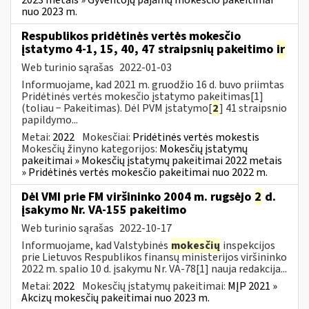
nuo 2023 m.
Respublikos pridėtinės vertės mokesčio
įstatymo 4-1, 15, 40, 47 straipsnių pakeitimo
ir
Web turinio sąrašas
2022-01-03
Informuojame, kad 2021 m. gruodžio 16 d. buvo priimtas
Pridėtinės vertės mokesčio įstatymo pakeitimas[1]
(toliau − Pakeitimas). Dėl PVM įstatymo[
2
] 41 straipsnio
papildymo...
Metai:
2022
Mokesčiai:
Pridėtinės vertės mokestis
Mokesčių žinyno kategorijos:
Mokesčių įstatymų
pakeitimai » Mokesčių įstatymų pakeitimai 2022 metais
» Pridėtinės vertės mokesčio pakeitimai nuo 2022 m.
Dėl VMI prie FM viršininko 2004 m. rugsėjo
2
d.
įsakymo Nr. VA-155 pakeitimo
Web turinio sąrašas
2022-10-17
Informuojame, kad Valstybinės
mokesčių
inspekcijos
prie Lietuvos Respublikos finansų ministerijos viršininko
2022 m. spalio 10 d. įsakymu Nr. VA-78[1] nauja redakcija...
Metai:
2022
Mokesčių įstatymų pakeitimai:
MĮP 2021 »
Akcizų mokesčių pakeitimai nuo 2023 m.