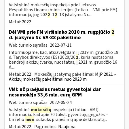
Valstybinė mokesčių inspekcija prie Lietuvos
Respublikos finansų ministerijos (toliau — VMI prie FM)
informuoja, jog 202
2
-1
2
-13 įstatymu Nr....
Metai:
2022
Dėl VMI prie FM viršininko 2010 m. rugpjūčio
2
d. įsakymo Nr. VA-88 pakeitimo
Web turinio sąrašas
2022-07-11
Informuojame, kad, atsižvelgdami į 2019 m. gruodžio 19
d. Tarybos direktyvos (ES) 2020/26
2
, kuria nustatoma
bendroji akcizų tvarka, nuostatas, į 2021 m. gruodžio 16
d....
Metai:
2022
Mokesčių įstatymų pakeitimai:
MĮP 2021 »
Akcizų mokesčių pakeitimai nuo 2023 m.
VMI: už praėjusius metus gyventojai dar
nesumokėjo 33,6 mln. eurų GPM
Web turinio sąrašas
2022-05-24
Valstybinė
mokesčių
inspekcija (toliau - VMI)
informuoja, kad apie 70 tūkst. gyventojų gegužės –
birželio
mėn
. sulauks pranešimų apie deklaruotą...
Metai:
2022
Pagrindinis:
Naujiena