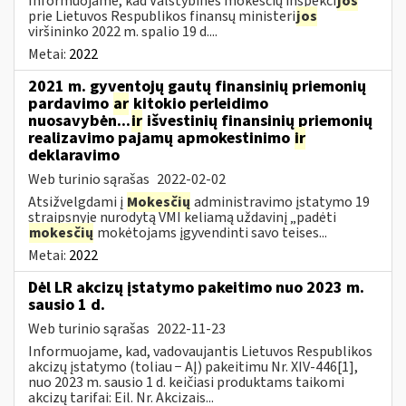
Informuojame, kad Valstybinės mokesčių inspekci
jos
prie Lietuvos Respublikos finansų ministeri
jos
viršininko 2022 m. spalio 19 d....
Metai:
2022
2021 m. gyventojų gautų finansinių priemonių
pardavimo
ar
kitokio perleidimo
nuosavybėn...
ir
išvestinių finansinių priemonių
realizavimo pajamų apmokestinimo
ir
deklaravimo
Web turinio sąrašas
2022-02-02
Atsižvelgdami į
Mokesčių
administravimo įstatymo 19
straipsnyje nurodytą VMI keliamą uždavinį „padėti
mokesčių
mokėtojams įgyvendinti savo teises...
Metai:
2022
Dėl LR akcizų įstatymo pakeitimo nuo 2023 m.
sausio 1 d.
Web turinio sąrašas
2022-11-23
Informuojame, kad, vadovaujantis Lietuvos Respublikos
akcizų įstatymo (toliau − AĮ) pakeitimu Nr. XIV-446[1],
nuo 2023 m. sausio 1 d. keičiasi produktams taikomi
akcizų tarifai: Eil. Nr. Akcizais...