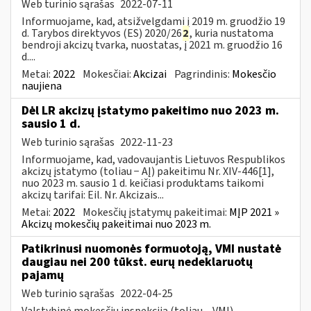
Web turinio sąrašas
2022-07-11
Informuojame, kad, atsižvelgdami į 2019 m. gruodžio 19
d. Tarybos direktyvos (ES) 2020/26
2
, kuria nustatoma
bendroji akcizų tvarka, nuostatas, į 2021 m. gruodžio 16
d....
Metai:
2022
Mokesčiai:
Akcizai
Pagrindinis:
Mokesčio
naujiena
Dėl LR akcizų įstatymo pakeitimo nuo 2023 m.
sausio 1 d.
Web turinio sąrašas
2022-11-23
Informuojame, kad, vadovaujantis Lietuvos Respublikos
akcizų įstatymo (toliau − AĮ) pakeitimu Nr. XIV-446[1],
nuo 2023 m. sausio 1 d. keičiasi produktams taikomi
akcizų tarifai: Eil. Nr. Akcizais...
Metai:
2022
Mokesčių įstatymų pakeitimai:
MĮP 2021 »
Akcizų mokesčių pakeitimai nuo 2023 m.
Patikrinusi nuomonės formuotoją, VMI nustatė
daugiau nei 200 tūkst. eurų nedeklaruotų
pajamų
Web turinio sąrašas
2022-04-25
Valstybinė mokesčių inspekcija (toliau – VMI)