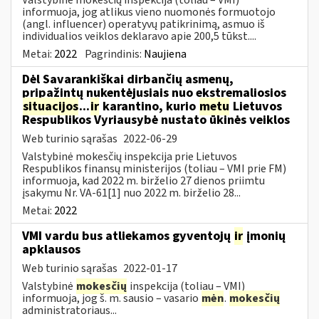
informuoja, jog atlikus vieno nuomonės formuotojo
(angl. influencer) operatyvų patikrinimą, asmuo iš
individualios veiklos deklaravo apie 200,5 tūkst....
Metai:
2022
Pagrindinis:
Naujiena
Dėl Savarankiškai dirbančių asmenų,
pripažintų nukentėjusiais nuo ekstremaliosios
situacijos
...
ir
karantino, kurio
metu
Lietuvos
Respublikos Vyriausybė nustato ūkinės veiklos
Web turinio sąrašas
2022-06-29
Valstybinė mokesčių inspekcija prie Lietuvos
Respublikos finansų ministerijos (toliau – VMI prie FM)
informuoja, kad 2022 m. birželio 27 dienos priimtu
įsakymu Nr. VA-61[1] nuo 2022 m. birželio 28...
Metai:
2022
VMI vardu bus atliekamos gyventojų
ir
įmonių
apklausos
Web turinio sąrašas
2022-01-17
Valstybinė
mokesčių
inspekcija (toliau – VMI)
informuoja, jog š. m. sausio – vasario
mėn
.
mokesčių
administratoriaus...