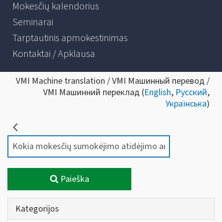
Mokesčių kalendorius
Seminarai
Tarptautinis apmokestinimas
Kontaktai / Apklausa
VMI Machine translation / VMI Машинный перевод /
VMI Машинний переклад (
English
,
Русский
,
Українська
)
Paieška
Kategorijos