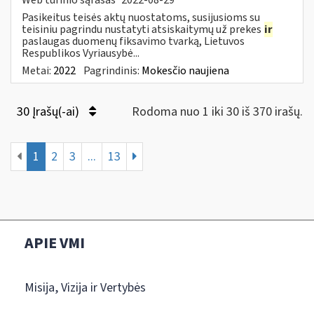
Pasikeitus teisės aktų nuostatoms, susijusioms su
teisiniu pagrindu nustatyti atsiskaitymų už prekes
ir
paslaugas duomenų fiksavimo tvarką, Lietuvos
Respublikos Vyriausybė...
Metai:
2022
Pagrindinis:
Mokesčio naujiena
30 Įrašų(-ai)
Rodoma nuo 1 iki 30 iš 370 irašų.
1
2
3
...
13
APIE VMI
Misija, Vizija ir Vertybės