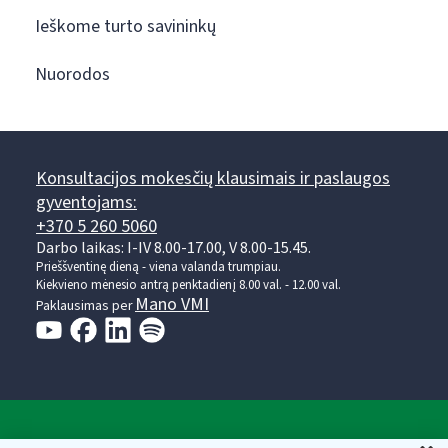
Ieškome turto savininkų
Nuorodos
Konsultacijos mokesčių klausimais ir paslaugos
gyventojams:
+370 5 260 5060
Darbo laikas: I-IV 8.00-17.00, V 8.00-15.45.
Prieššventinę dieną - viena valanda trumpiau.
Kiekvieno mėnesio antrą penktadienį 8.00 val. - 12.00 val.
Mano VMI
Paklausimas per
Valstybinė mokesčių inspekcija prie Lietuvos