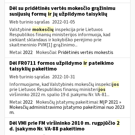
Dėl su pridėtinės vertės mokesčio grąžinimu
susijusių formų
ir
jų užpildymo taisyklių
Web turinio sąrašas
2022-01-05
Valstybinė
mokesčių
inspekcija prie Lietuvos
Respublikos finansų ministerijos informuoja, kad
siekiant sklandaus ir kokybiško perėjimo prie
skaitmeninio PVM[1] grąžinimo...
Metai:
2022
Mokesčiai:
Pridėtinės vertės mokestis
Dėl FR0711 formos užpildymo
ir
pateikimo
taisyklių pakeitimo
Web turinio sąrašas
2022-10-31
Informuojame, kad Valstybinės mokesčių inspekci
jos
prie Lietuvos Respublikos finansų ministeri
jos
viršininko 2022 m. spalio 19 d. įsakymu Nr. VA-81...
Metai:
2022
Mokesčių įstatymų pakeitimai:
MĮP 2021 »
Mokesčių administravimo įstatymo pakeitimai nuo 2023
m.
Dėl VMI prie FM viršininko 2010 m. rugpjūčio
2
d. įsakymo Nr. VA-88 pakeitimo