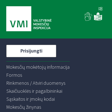
Prisijungti
Mokesčių mokėtojų informacija
Formos
Rinkmenos / Atviri duomenys
Skaičiuoklės ir pagalbininkai
Sąskaitos ir įmokų kodai
Mokesčių žinynas