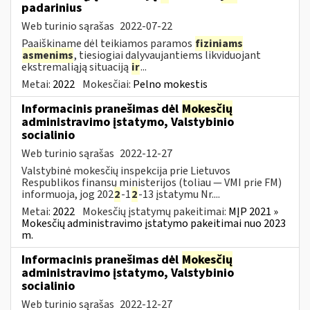
padarinius
Web turinio sąrašas
2022-07-22
Paaiškiname dėl teikiamos paramos
fiziniams
asmenims
, tiesiogiai dalyvaujantiems likviduojant
ekstremaliąją situaciją
ir
...
Metai:
2022
Mokesčiai:
Pelno mokestis
Informacinis pranešimas dėl
Mokesčių
administravimo įstatymo, Valstybinio
socialinio
Web turinio sąrašas
2022-12-27
Valstybinė mokesčių inspekcija prie Lietuvos
Respublikos finansų ministerijos (toliau — VMI prie FM)
informuoja, jog 202
2
-1
2
-13 įstatymu Nr....
Metai:
2022
Mokesčių įstatymų pakeitimai:
MĮP 2021 »
Mokesčių administravimo įstatymo pakeitimai nuo 2023
m.
Informacinis pranešimas dėl
Mokesčių
administravimo įstatymo, Valstybinio
socialinio
Web turinio sąrašas
2022-12-27