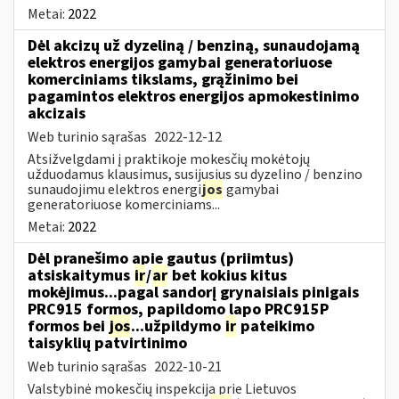
Metai:
2022
Dėl akcizų už dyzeliną / benziną, sunaudojamą
elektros energijos gamybai generatoriuose
komerciniams tikslams, grąžinimo bei
pagamintos elektros energijos apmokestinimo
akcizais
Web turinio sąrašas
2022-12-12
Atsižvelgdami į praktikoje mokesčių mokėtojų
užduodamus klausimus, susijusius su dyzelino / benzino
sunaudojimu elektros energi
jos
gamybai
generatoriuose komerciniams...
Metai:
2022
Dėl pranešimo apie gautus (priimtus)
atsiskaitymus
ir
/
ar
bet kokius kitus
mokėjimus...pagal sandorį grynaisiais pinigais
PRC915 formos, papildomo lapo PRC915P
formos bei
jos
...užpildymo
ir
pateikimo
taisyklių patvirtinimo
Web turinio sąrašas
2022-10-21
Valstybinė mokesčių inspekcija prie Lietuvos