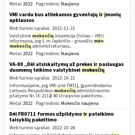
Metai:
2022
Pagrindinis:
Naujiena
VMI vardu bus atliekamos gyventojų
ir
įmonių
apklausos
Web turinio sąrašas
2022-11-21
Valstybinė
mokesčių
inspekcija (toliau – VMI)
informuoja, jog š. m. lapkričio – gruodžio
mėn
.
mokesčių
administratoriaus...
Metai:
2022
Pagrindinis:
Naujiena
VA-80 „Dėl atsiskaitymų už prekes
ir
paslaugas
duomenų teikimo valstybinei
mokesčių
Web turinio sąrašas
2022-10-21
Informuojame, jog VMI prie FM[1], įgyvendindama
Lietuvos Respublikos
mokesčių
administravimo
įstatymo Nr. IX-211
2
40 straipsnio pakeitimo...
Metai:
2022
Pagrindinis:
Mokesčio naujiena
Dėl FR0711 formos užpildymo
ir
pateikimo
taisyklių pakeitimo
Web turinio sąrašas
2022-10-28