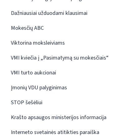
Dažniausiai užduodami klausimai
Mokesčių ABC
Viktorina moksleiviams
VMI kviečia į „Pasimatymą su mokesčiais“
VMI turto aukcionai
Įmonių VDU palyginimas
STOP šešėliui
Krašto apsaugos ministerijos informacija
Interneto svetainės atitikties paraiška