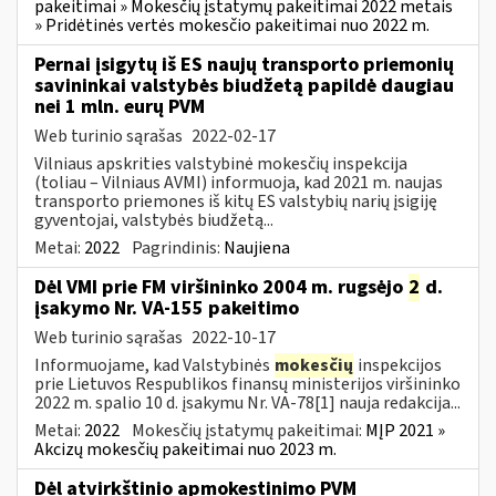
pakeitimai » Mokesčių įstatymų pakeitimai 2022 metais
» Pridėtinės vertės mokesčio pakeitimai nuo 2022 m.
Pernai įsigytų iš ES naujų transporto priemonių
savininkai valstybės biudžetą papildė daugiau
nei 1 mln. eurų PVM
Web turinio sąrašas
2022-02-17
Vilniaus apskrities valstybinė mokesčių inspekcija
(toliau – Vilniaus AVMI) informuoja, kad 2021 m. naujas
transporto priemones iš kitų ES valstybių narių įsigiję
gyventojai, valstybės biudžetą...
Metai:
2022
Pagrindinis:
Naujiena
Dėl VMI prie FM viršininko 2004 m. rugsėjo
2
d.
įsakymo Nr. VA-155 pakeitimo
Web turinio sąrašas
2022-10-17
Informuojame, kad Valstybinės
mokesčių
inspekcijos
prie Lietuvos Respublikos finansų ministerijos viršininko
2022 m. spalio 10 d. įsakymu Nr. VA-78[1] nauja redakcija...
Metai:
2022
Mokesčių įstatymų pakeitimai:
MĮP 2021 »
Akcizų mokesčių pakeitimai nuo 2023 m.
Dėl atvirkštinio apmokestinimo PVM