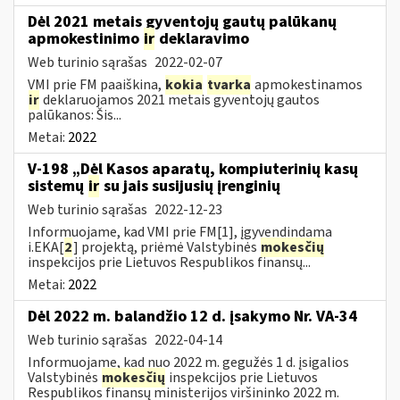
Dėl 2021 metais gyventojų gautų palūkanų
apmokestinimo
ir
deklaravimo
Web turinio sąrašas
2022-02-07
VMI prie FM paaiškina,
kokia
tvarka
apmokestinamos
ir
deklaruojamos 2021 metais gyventojų gautos
palūkanos: Šis...
Metai:
2022
V-198 „Dėl Kasos aparatų, kompiuterinių kasų
sistemų
ir
su jais susijusių įrenginių
Web turinio sąrašas
2022-12-23
Informuojame, kad VMI prie FM[1], įgyvendindama
i.EKA[
2
] projektą, priėmė Valstybinės
mokesčių
inspekcijos prie Lietuvos Respublikos finansų...
Metai:
2022
Dėl 2022 m. balandžio 12 d. įsakymo Nr. VA-34
Web turinio sąrašas
2022-04-14
Informuojame, kad nuo 2022 m. gegužės 1 d. įsigalios
Valstybinės
mokesčių
inspekcijos prie Lietuvos
Respublikos finansų ministerijos viršininko 2022 m.