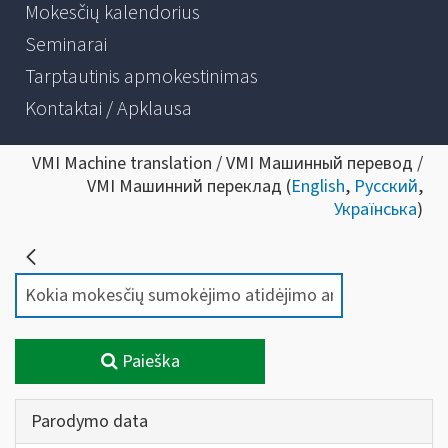
Mokesčių kalendorius
Seminarai
Tarptautinis apmokestinimas
Kontaktai / Apklausa
VMI Machine translation / VMI Машинный перевод /
VMI Машинний переклад (
English
,
Русский
,
Українська
)
Paieška
Parodymo data