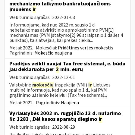
mechanizmo taikymo bankrutuojančioms
įmonėms
ir
Web turinio sąrašas
2022-01-03
Informuojame, kad nuo 2022 m. sausio 1 d.
nebetaikomas atvirkštinio apmokestinimo PVM[1]
mechanizmas (PVM įstatymo[2] 96 straipsnio 1 dalies 4
punktas), tais atvejais, kai prekes tiekia...
Metai:
2022
Mokesčiai:
Pridėtinės vertės mokestis
Pagrindinis:
Mokesčio naujiena
Pradėjus veikti naujai Tax free sistemai, e. būdu
jau deklaruota per
2
mln. eurų
Web turinio sąrašas
2022-12-01
Valstybinė
mokesčių
inspekcija (VMI)
ir
Lietuvos
muitinė informuoja, kad nuo spalio 1 d., kai PVM
grąžinimo užsienio keleiviui (Tax free schema)...
Metai:
2022
Pagrindinis:
Naujiena
Vyriausybės 2002 m. rugpjūčio 13 d. nutarimo
Nr. 1283 „Dėl kasos aparatų diegimo
ir
Web turinio sąrašas
2022-08-29
Pasikeitus teisės aktų nuostatoms, susijusioms su