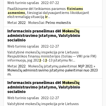
Web turinio sąrašas
2022-07-22
Paaiškiname dėl teikiamos paramos
fiziniams
asmenims
, tiesiogiai dalyvaujantiems likviduojant
ekstremaliąją situaciją
ir
...
Metai:
2022
Mokesčiai:
Pelno mokestis
Informacinis pranešimas dėl
Mokesčių
administravimo įstatymo, Valstybinio
socialinio
Web turinio sąrašas
2022-12-27
Valstybinė mokesčių inspekcija prie Lietuvos
Respublikos finansų ministerijos (toliau — VMI prie FM)
informuoja, jog 202
2
-1
2
-13 įstatymu Nr....
Metai:
2022
Mokesčių įstatymų pakeitimai:
MĮP 2021 »
Mokesčių administravimo įstatymo pakeitimai nuo 2023
m.
Informacinis pranešimas dėl
Mokesčių
administravimo įstatymo, Valstybinio
socialinio
Web turinio sąrašas
2022-12-27
Valstybinė mokesčių inspekcija prie Lietuvos