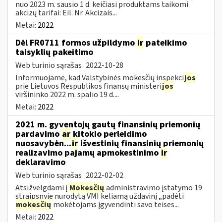
nuo 2023 m. sausio 1 d. keičiasi produktams taikomi
akcizų tarifai: Eil. Nr. Akcizais...
Metai:
2022
Dėl FR0711 formos užpildymo
ir
pateikimo
taisyklių pakeitimo
Web turinio sąrašas
2022-10-28
Informuojame, kad Valstybinės mokesčių inspekci
jos
prie Lietuvos Respublikos finansų ministeri
jos
viršininko 2022 m. spalio 19 d....
Metai:
2022
2021 m. gyventojų gautų finansinių priemonių
pardavimo
ar
kitokio perleidimo
nuosavybėn...
ir
išvestinių finansinių priemonių
realizavimo pajamų apmokestinimo
ir
deklaravimo
Web turinio sąrašas
2022-02-02
Atsižvelgdami į
Mokesčių
administravimo įstatymo 19
straipsnyje nurodytą VMI keliamą uždavinį „padėti
mokesčių
mokėtojams įgyvendinti savo teises...
Metai:
2022