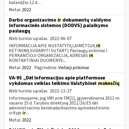
balandžio 12 d....
Metai:
2022
Darbo organizavimo
ir
dokumentų valdymo
informacinės sistemos (DODVS) palaikymo
paslaugų
Web turinio sąrašas
2022-06-07
INFORMACIJA APIE NUSTATYTĄ LAIMĖTOJĄ
IR
KETINIMĄ SUDARYTI SUTARTĮ Paslaugų pirkimai I.
PERKANČIOJI ORGANIZACIJA, ADRESAS
IR
KONTAKTINIAI DUOMENYS:...
Metai:
2022
Pagrindinis:
Viešieji pirkimai
VA-95 „Dėl Informacijos apie platformose
vykdomas veiklas teikimo Valstybinei
mokesčių
Web turinio sąrašas
2022-12-27
Informuojame, jog VMI prie FM[1], įgyvendinama 2011 m.
vasario 15 d. Tarybos direktyvą 2011/16/ES dėl
administracinio bendradarbiavimo apmokestinimo
srityje
ir
...
Metai:
2022