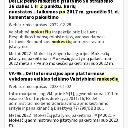
Dėl LR pelno mokesčio įstatymo 58 straipsnio
16 dalies 1
ir
2
punktų, kurių
nuostatos...taikomos
po
2017 m. gruodžio 31 d.
komentaro pakeitimo
Web turinio sąrašas
2022-02-28
Valstybinė
mokesčių
inspekcija prie Lietuvos
Respublikos finansų ministerijos, vadovaudamasi
Lietuvos Respublikos
mokesčių
administravimo
įstatymo...
Metai:
2022
Mokesčių žinyno kategorijos:
Mokesčių
įstatymų pakeitimai » Mokesčių įstatymų pakeitimai
2022 metais » Pelno mokesčio pakeitimai nuo 2022 m.
VA-95 „Dėl Informacijos apie platformose
vykdomas veiklas teikimo Valstybinei
mokesčių
Web turinio sąrašas
2023-01-02
Informuojame, jog VMI prie FM[1], įgyvendinama 2011 m.
vasario 15 d. Tarybos direktyvą 2011/16/ES dėl
administracinio bendradarbiavimo apmokestinimo
srityje ir panaikinančią Direktyvą 77/799/EBB su...
Metai:
2022
Mokesčių įstatymų pakeitimai:
MĮP 2021 »
Mokesčių administravimo įstatymo pakeitimai nuo 2023
m.