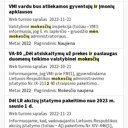
VMI vardu bus atliekamos gyventojų
ir
įmonių
apklausos
Web turinio sąrašas
2022-11-21
Valstybinė
mokesčių
inspekcija (toliau – VMI)
informuoja, jog š. m. lapkričio – gruodžio
mėn
.
mokesčių
administratoriaus...
Metai:
2022
Pagrindinis:
Naujiena
VA-80 „Dėl atsiskaitymų už prekes
ir
paslaugas
duomenų teikimo valstybinei
mokesčių
Web turinio sąrašas
2022-10-21
Informuojame, jog VMI prie FM[1], įgyvendindama
Lietuvos Respublikos
mokesčių
administravimo
įstatymo Nr. IX-211
2
40 straipsnio pakeitimo...
Metai:
2022
Pagrindinis:
Mokesčio naujiena
Dėl LR akcizų įstatymo pakeitimo nuo 2023 m.
sausio 1 d.
Web turinio sąrašas
2022-11-23
Informuojame, kad, vadovaujantis Lietuvos Respublikos
akcizų įstatymo (toliau − AĮ) pakeitimu Nr. XIV-446[1],