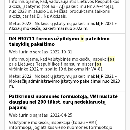
Informuojame, kad, vadovaujantis Lietuvos Respublikos
akcizų įstatymo (toliau − AĮ) pakeitimu Nr. XIV-446[1],
nuo 2023 m. sausio 1 d. keičiasi produktams taikomi
akcizų tarifai: Eil. Nr. Akcizais...
Metai:
2022
Mokesčių įstatymų pakeitimai:
MĮP 2021 »
Akcizų mokesčių pakeitimai nuo 2023 m.
Dėl FR0711 formos užpildymo
ir
pateikimo
taisyklių pakeitimo
Web turinio sąrašas
2022-10-31
Informuojame, kad Valstybinės mokesčių inspekci
jos
prie Lietuvos Respublikos finansų ministeri
jos
viršininko 2022 m. spalio 19 d. įsakymu Nr. VA-81...
Metai:
2022
Mokesčių įstatymų pakeitimai:
MĮP 2021 »
Mokesčių administravimo įstatymo pakeitimai nuo 2023
m.
Patikrinusi nuomonės formuotoją, VMI nustatė
daugiau nei 200 tūkst. eurų nedeklaruotų
pajamų
Web turinio sąrašas
2022-04-25
Valstybinė mokesčių inspekcija (toliau – VMI)
informuoja, jog atlikus vieno nuomonės formuotojo