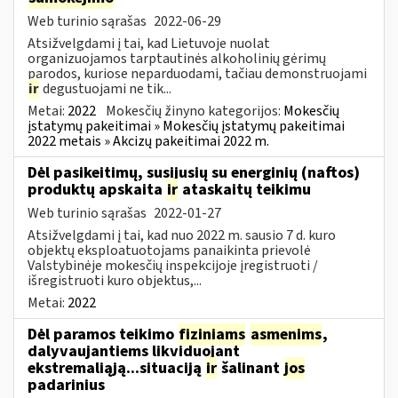
Web turinio sąrašas
2022-06-29
Atsižvelgdami į tai, kad Lietuvoje nuolat
organizuojamos tarptautinės alkoholinių gėrimų
parodos, kuriose neparduodami, tačiau demonstruojami
ir
degustuojami ne tik...
Metai:
2022
Mokesčių žinyno kategorijos:
Mokesčių
įstatymų pakeitimai » Mokesčių įstatymų pakeitimai
2022 metais » Akcizų pakeitimai 2022 m.
Dėl pasikeitimų, susijusių su energinių (naftos)
produktų apskaita
ir
ataskaitų teikimu
Web turinio sąrašas
2022-01-27
Atsižvelgdami į tai, kad nuo 2022 m. sausio 7 d. kuro
objektų eksploatuotojams panaikinta prievolė
Valstybinėje mokesčių inspekcijoje įregistruoti /
išregistruoti kuro objektus,...
Metai:
2022
Dėl paramos teikimo
fiziniams
asmenims
,
dalyvaujantiems likviduojant
ekstremaliąją...situaciją
ir
šalinant
jos
padarinius