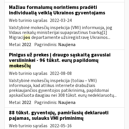
Mažiau formalumų norintiems pradėti
individualią veiklą Ukrainos gyventojams
Web turinio sąrašas
2022-03-24
Valstybinė mokesčių inspekcija (VMI) informuoja, jog
Vidaus reikalų ministerijai supaprastinus tvarką[1]
Migraci
jos
departamente užsiregistravę Ukrainos...
Metai:
2022
Pagrindinis:
Naujiena
Pinigus už prekes į draugo sąskaitą gavusiai
verslininkei - 96 tūkst. eurų papildomų
mokesčių
Web turinio sąrašas
2022-08-08
Valstybinė mokesčių inspekcija (toliau – VMI)
informuoja, kad atlikus internete drabužiais
prekiaujančios gyventojos patikrinimą, papildomai
apskaičiuota daugiau nei 308 tūkst. eurų nedeklaruotų...
Metai:
2022
Pagrindinis:
Naujiena
88 tūkst. gyventojų, pamiršusių deklaruoti
pajamas, sulauks VMI priminimų
Web turinio sąrašas
2022-05-16