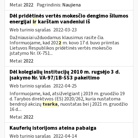
Metai:
2022
Pagrindinis:
Naujiena
Dėl pridėtinės vertės mokesčio dengimo šilumos
energijai
ir
karštam vandeniui iš
Web turinio sąrašas
2022-03-23
Dažniausiai užduodamus klausimus rasite čia.
Informuojame, kad 202
2
m. kovo 17 d. buvo priimtas
Lietuvos Respublikos pridėtinės vertės mokesčio
įstatymo Nr. IX-751...
Metai:
2022
Dėl kolegialių institucijų 2010 m. rugsėjo 3 d.
įsakymo Nr. VA-97/1B-553 pakeitimo
Web turinio sąrašas
2022-04-25
Informuojame, kad, atsižvelgiant į 2019 m. gruodžio 19
d. Tarybos direktyvos (ES) 2020/262, kuria nustatoma
bendroji akcizų
tvarka
, nuostatas bei į 2021 m. gruodžio
16 d....
Metai:
2022
Kauferių istorijoms ateina pabaiga
Web turinio sąrašas
2022-04-14