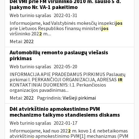
Dėl VMI prie FM viršininko 2010 m. sausio 5 d.
įsakymo Nr. VA-1 pakeitimo
Web turinio sąrašas
2022-01-31
Informuojame, kad Valstybinės mokesčių inspekci
jos
prie Lietuvos Respublikos finansų ministeri
jos
viršininko 202
2
m....
Metai:
2022
Automobilių remonto paslaugų viešasis
pirkimas
Web turinio sąrašas
2022-05-20
INFORMACIJA APIE PRADEDAMUS PIRKIMUS Paslaugų
pirkimai I. PERKANČIOJI ORGANIZACIJA, ADRESAS
IR
KONTAKTINIAI DUOMENYS: I.1. Perkančiosios
organizacijos pavadinimas...
Metai:
2022
Pagrindinis:
Viešieji pirkimai
Dėl atvirkštinio apmokestinimo PVM
mechanizmo taikymo standiesiems diskams
Web turinio sąrašas
2022-01-17
Informuojame, kad nuo 202
2
m. kovo 1 d. nebetaikomas
atvirkštinio apmokestinimo PVM[1] mechanizmas (PVM