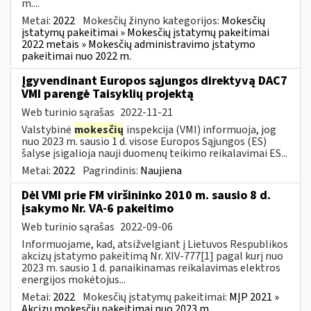
m....
Metai:
2022
Mokesčių žinyno kategorijos:
Mokesčių
įstatymų pakeitimai » Mokesčių įstatymų pakeitimai
2022 metais » Mokesčių administravimo įstatymo
pakeitimai nuo 2022 m.
Įgyvendinant Europos sąjungos direktyvą DAC7
VMI parengė Taisyklių projektą
Web turinio sąrašas
2022-11-21
Valstybinė
mokesčių
inspekcija (VMI) informuoja, jog
nuo 2023 m. sausio 1 d. visose Europos Sąjungos (ES)
šalyse įsigalioja nauji duomenų teikimo reikalavimai ES...
Metai:
2022
Pagrindinis:
Naujiena
Dėl VMI prie FM viršininko 2010 m. sausio 8 d.
įsakymo Nr. VA-6 pakeitimo
Web turinio sąrašas
2022-09-06
Informuojame, kad, atsižvelgiant į Lietuvos Respublikos
akcizų įstatymo pakeitimą Nr. XIV-777[1] pagal kurį nuo
2023 m. sausio 1 d. panaikinamas reikalavimas elektros
energijos mokėtojus...
Metai:
2022
Mokesčių įstatymų pakeitimai:
MĮP 2021 »
Akcizų mokesčių pakeitimai nuo 2023 m.