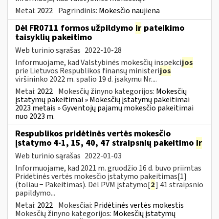
Metai:
2022
Pagrindinis:
Mokesčio naujiena
Dėl FR0711 formos užpildymo
ir
pateikimo
taisyklių pakeitimo
Web turinio sąrašas
2022-10-28
Informuojame, kad Valstybinės mokesčių inspekci
jos
prie Lietuvos Respublikos finansų ministeri
jos
viršininko 2022 m. spalio 19 d. įsakymu Nr....
Metai:
2022
Mokesčių žinyno kategorijos:
Mokesčių
įstatymų pakeitimai » Mokesčių įstatymų pakeitimai
2023 metais » Gyventojų pajamų mokesčio pakeitimai
nuo 2023 m.
Respublikos pridėtinės vertės mokesčio
įstatymo 4-1, 15, 40, 47 straipsnių pakeitimo
ir
Web turinio sąrašas
2022-01-03
Informuojame, kad 2021 m. gruodžio 16 d. buvo priimtas
Pridėtinės vertės mokesčio įstatymo pakeitimas[1]
(toliau − Pakeitimas). Dėl PVM įstatymo[
2
] 41 straipsnio
papildymo...
Metai:
2022
Mokesčiai:
Pridėtinės vertės mokestis
Mokesčių žinyno kategorijos:
Mokesčių įstatymų