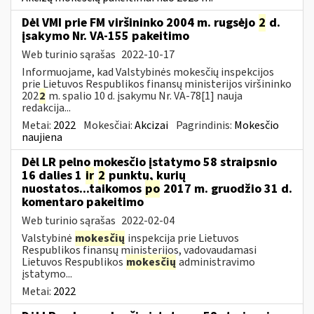
Dėl VMI prie FM viršininko 2004 m. rugsėjo
2
d.
įsakymo Nr. VA-155 pakeitimo
Web turinio sąrašas
2022-10-17
Informuojame, kad Valstybinės mokesčių inspekcijos
prie Lietuvos Respublikos finansų ministerijos viršininko
202
2
m. spalio 10 d. įsakymu Nr. VA-78[1] nauja
redakcija...
Metai:
2022
Mokesčiai:
Akcizai
Pagrindinis:
Mokesčio
naujiena
Dėl LR pelno mokesčio įstatymo 58 straipsnio
16 dalies 1
ir
2
punktų, kurių
nuostatos...taikomos
po
2017 m. gruodžio 31 d.
komentaro pakeitimo
Web turinio sąrašas
2022-02-04
Valstybinė
mokesčių
inspekcija prie Lietuvos
Respublikos finansų ministerijos, vadovaudamasi
Lietuvos Respublikos
mokesčių
administravimo
įstatymo...
Metai:
2022