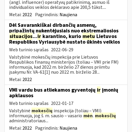
(angl. influencer) operatyvų patikrinimą, asmuo iš
individualios veiklos deklaravo apie 200,5 tūkst....
Metai:
2022
Pagrindinis:
Naujiena
Dėl Savarankiškai dirbančių asmenų,
pripažintų nukentėjusiais nuo ekstremaliosios
situacijos
...
ir
karantino, kurio
metu
Lietuvos
Respublikos Vyriausybė nustato ūkinės veiklos
Web turinio sąrašas
2022-06-29
Valstybinė mokesčių inspekcija prie Lietuvos
Respublikos finansų ministerijos (toliau – VMI prie FM)
informuoja, kad 2022 m. birželio 27 dienos priimtu
įsakymu Nr. VA-61[1] nuo 2022 m. birželio 28...
Metai:
2022
VMI vardu bus atliekamos gyventojų
ir
įmonių
apklausos
Web turinio sąrašas
2022-01-17
Valstybinė
mokesčių
inspekcija (toliau – VMI)
informuoja, jog š. m. sausio – vasario
mėn
.
mokesčių
administratoriaus...
Metai:
2022
Pagrindinis:
Naujiena