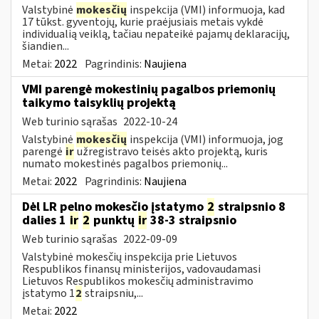
Valstybinė
mokesčių
inspekcija (VMI) informuoja, kad
17 tūkst. gyventojų, kurie praėjusiais metais vykdė
individualią veiklą, tačiau nepateikė pajamų deklaracijų,
šiandien...
Metai:
2022
Pagrindinis:
Naujiena
VMI parengė mokestinių pagalbos priemonių
taikymo taisyklių projektą
Web turinio sąrašas
2022-10-24
Valstybinė
mokesčių
inspekcija (VMI) informuoja, jog
parengė
ir
užregistravo teisės akto projektą, kuris
numato mokestinės pagalbos priemonių...
Metai:
2022
Pagrindinis:
Naujiena
Dėl LR pelno mokesčio įstatymo
2
straipsnio 8
dalies 1
ir
2
punktų
ir
38-3 straipsnio
Web turinio sąrašas
2022-09-09
Valstybinė mokesčių inspekcija prie Lietuvos
Respublikos finansų ministerijos, vadovaudamasi
Lietuvos Respublikos mokesčių administravimo
įstatymo 1
2
straipsniu,...
Metai:
2022