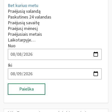
Bet kuriuo metu
Praėjusią valandą
Paskutines 24 valandas
Praėjusią savaitę
Praėjusį mėnesį
Praėjusiais metais
Laikotarpyje…
Nuo
Iki
Paieška