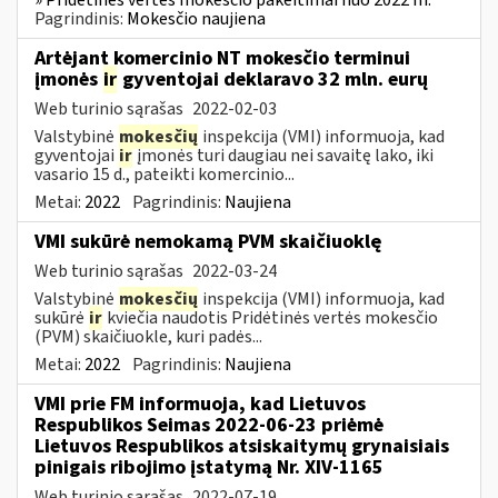
Pagrindinis:
Mokesčio naujiena
Artėjant komercinio NT mokesčio terminui
įmonės
ir
gyventojai deklaravo 32 mln. eurų
Web turinio sąrašas
2022-02-03
Valstybinė
mokesčių
inspekcija (VMI) informuoja, kad
gyventojai
ir
įmonės turi daugiau nei savaitę lako, iki
vasario 15 d., pateikti komercinio...
Metai:
2022
Pagrindinis:
Naujiena
VMI sukūrė nemokamą PVM skaičiuoklę
Web turinio sąrašas
2022-03-24
Valstybinė
mokesčių
inspekcija (VMI) informuoja, kad
sukūrė
ir
kviečia naudotis Pridėtinės vertės mokesčio
(PVM) skaičiuokle, kuri padės...
Metai:
2022
Pagrindinis:
Naujiena
VMI prie FM informuoja, kad Lietuvos
Respublikos Seimas 2022-06-23 priėmė
Lietuvos Respublikos atsiskaitymų grynaisiais
pinigais ribojimo įstatymą Nr. XIV-1165
Web turinio sąrašas
2022-07-19