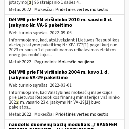
įstatymo[
2
] 96 straipsnio 1 dalies 4...
Metai:
2022
Mokesčiai:
Pridėtinės vertės mokestis
Dėl VMI prie FM viršininko 2010 m. sausio 8 d.
įsakymo Nr. VA-6 pakeitimo
Web turinio sąrašas
2022-09-06
Informuojame, kad, atsižvelgiant į Lietuvos Respublikos
akcizų įstatymo pakeitimą Nr. XIV-777[1] pagal kurį nuo
2023 m. sausio 1 d. panaikinamas reikalavimas elektros
energijos mokėtojus...
Metai:
2022
Pagrindinis:
Mokesčio naujiena
Dėl VMI prie FM viršininko 2004 m. kovo 1 d.
įsakymo VA-29 pakeitimo
Web turinio sąrašas
2022-03-01
Informuojame, kad Valstybinės mokesčių inspekcijos
prie Lietuvos Respublikos finansų ministerijos viršininko
202
2
m. vasario 23 d. įsakymu Nr. VA-19[1] buvo
pakeistos...
Metai:
2022
Mokesčiai:
Pridėtinės vertės mokestis
naudotis duomenų bazių moduliais „TRANSFER