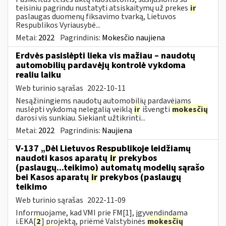
teisiniu pagrindu nustatyti atsiskaitymų už prekes
ir
paslaugas duomenų fiksavimo tvarką, Lietuvos
Respublikos Vyriausybė...
Metai:
2022
Pagrindinis:
Mokesčio naujiena
Erdvės pasislėpti lieka vis mažiau – naudotų
automobilių pardavėjų kontrolė vykdoma
realiu laiku
Web turinio sąrašas
2022-10-11
Nesąžiningiems naudotų automobilių pardavėjams
nuslėpti vykdomą nelegalią veiklą
ir
išvengti
mokesčių
darosi vis sunkiau. Siekiant užtikrinti...
Metai:
2022
Pagrindinis:
Naujiena
V-137 „Dėl Lietuvos Respublikoje leidžiamų
naudoti kasos aparatų
ir
prekybos
(paslaugų...teikimo) automatų modelių sąrašo
bei Kasos aparatų
ir
prekybos (paslaugų
teikimo
Web turinio sąrašas
2022-11-09
Informuojame, kad VMI prie FM[1], įgyvendindama
i.EKA[
2
] projektą, priėmė Valstybinės
mokesčių