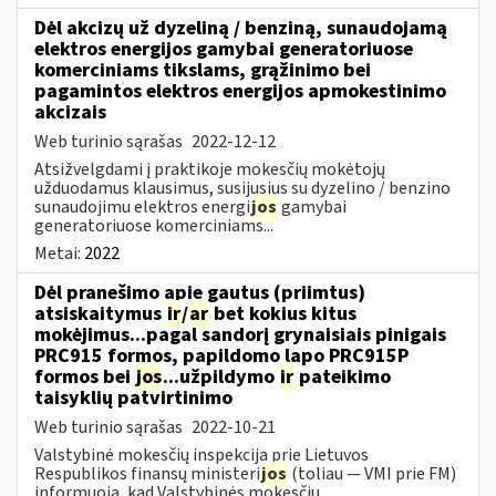
Dėl akcizų už dyzeliną / benziną, sunaudojamą
elektros energijos gamybai generatoriuose
komerciniams tikslams, grąžinimo bei
pagamintos elektros energijos apmokestinimo
akcizais
Web turinio sąrašas
2022-12-12
Atsižvelgdami į praktikoje mokesčių mokėtojų
užduodamus klausimus, susijusius su dyzelino / benzino
sunaudojimu elektros energi
jos
gamybai
generatoriuose komerciniams...
Metai:
2022
Dėl pranešimo apie gautus (priimtus)
atsiskaitymus
ir
/
ar
bet kokius kitus
mokėjimus...pagal sandorį grynaisiais pinigais
PRC915 formos, papildomo lapo PRC915P
formos bei
jos
...užpildymo
ir
pateikimo
taisyklių patvirtinimo
Web turinio sąrašas
2022-10-21
Valstybinė mokesčių inspekcija prie Lietuvos
Respublikos finansų ministeri
jos
(toliau ― VMI prie FM)
informuoja, kad Valstybinės mokesčių...