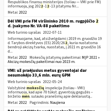
Respublikos finansų ministerijos (toliau — VMI prie FM)
informuoja, jog 202
2
-1
2
-13 įstatymu Nr....
Metai:
2022
Dėl VMI prie FM viršininko 2010 m. rugpjūčio
2
d. įsakymo Nr. VA-88 pakeitimo
Web turinio sąrašas
2022-07-11
Informuojame, kad, atsižvelgdami į 2019 m. gruodžio 19
d. Tarybos direktyvos (ES) 2020/26
2
, kuria nustatoma
bendroji akcizų tvarka, nuostatas, į 2021 m. gruodžio 16
d....
Metai:
2022
Mokesčių įstatymų pakeitimai:
MĮP 2021 »
Akcizų mokesčių pakeitimai nuo 2023 m.
VMI: už praėjusius metus gyventojai dar
nesumokėjo 33,6 mln. eurų GPM
Web turinio sąrašas
2022-05-24
Valstybinė
mokesčių
inspekcija (toliau - VMI)
informuoja, kad apie 70 tūkst. gyventojų gegužės –
birželio
mėn
. sulauks pranešimų apie deklaruotą...
Metai:
2022
Pagrindinis:
Naujiena