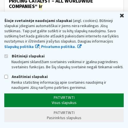
PRICING CATALYST – ALL WORLDWIDE
COMPANIES“
ir
Web turinio sąrašas
2022-11-15
U
Šioje svetainėje naudojami slapukai
INFORMACIJA APIE SUDARYTAS SUTARTIS Paslaugų
(angl. cookies). Būtinieji
pirkimai I. PERKANČIOJI ORGANIZACIJA, ADRESAS
IR
slapukai įdiegiami automatiškai ir jiems nėra reikalingas Jūsų
KONTAKTINIAI DUOMENYS: I.1. Perkančiosios
sutikimas. Taip pat galite sutikti ir su kitų slapukų naudojimu. Savo
organizacijos pavadinimas...
sutikimą bet kada galėsite atšaukti pakeisdami interneto naršyklės
nustatymus ir ištrindami įrašytus slapukus. Daugiau informacijos
Metai:
2022
Pagrindinis:
Viešieji pirkimai
Slapukų politika
;
Privatumo politika.
Dėl Lietuvos Respublikos PVM įstatymo
Būtinieji slapukai
papildymo 50-1 straipsniu
ir
2
priedo
Naudojami sklandžiam svetainės veikimui ir įgalina pagrindines
pakeitimo
svetainės funkcijas. Be šių slapukų svetainė negali tinkamai veikti.
Web turinio sąrašas
2022-05-19
Analitiniai slapukai
Dažniausiai užduodamus klausimus rasite čia.
Renka statistinę informaciją apie svetainės naudojimą ir
Informuojame, kad 202
2
m. balandžio 26 d. priimtas
naudojami Jūsų naršymo patirties gerinimui.
Lietuvos Respublikos pridėtinės vertės mokesčio
įstatymo Nr. IX-751...
PATVIRTINTI
Metai:
2022
Visus slapukus
VMI skelbia rekomendacinio pobūdžio
PATVIRTINTI
klausimynus
asmenims
, pageidaujantiems
Pasirinktus slapukus
tapti