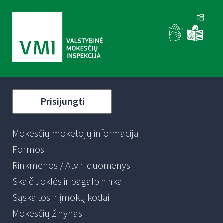
Prisijungti
Mokesčių mokėtojų informacija
Formos
Rinkmenos / Atviri duomenys
Skaičiuoklės ir pagalbininkai
Sąskaitos ir įmokų kodai
Mokesčių žinynas