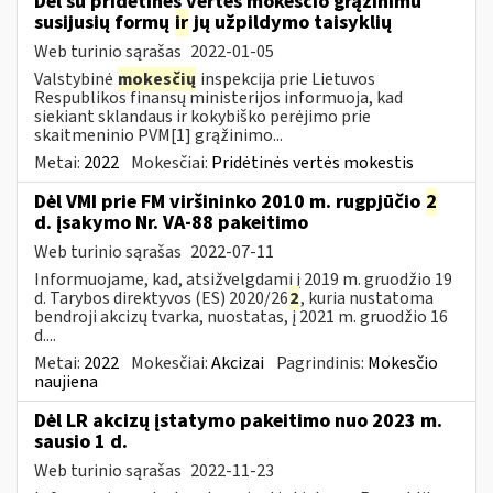
Dėl su pridėtinės vertės mokesčio grąžinimu
susijusių formų
ir
jų užpildymo taisyklių
Web turinio sąrašas
2022-01-05
Valstybinė
mokesčių
inspekcija prie Lietuvos
Respublikos finansų ministerijos informuoja, kad
siekiant sklandaus ir kokybiško perėjimo prie
skaitmeninio PVM[1] grąžinimo...
Metai:
2022
Mokesčiai:
Pridėtinės vertės mokestis
Dėl VMI prie FM viršininko 2010 m. rugpjūčio
2
d. įsakymo Nr. VA-88 pakeitimo
Web turinio sąrašas
2022-07-11
Informuojame, kad, atsižvelgdami į 2019 m. gruodžio 19
d. Tarybos direktyvos (ES) 2020/26
2
, kuria nustatoma
bendroji akcizų tvarka, nuostatas, į 2021 m. gruodžio 16
d....
Metai:
2022
Mokesčiai:
Akcizai
Pagrindinis:
Mokesčio
naujiena
Dėl LR akcizų įstatymo pakeitimo nuo 2023 m.
sausio 1 d.
Web turinio sąrašas
2022-11-23