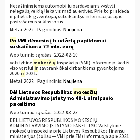
Nesąžiningiems automobilių pardavėjams vystyti
nelegalią veiklą lieka vis mažiau erdvės. Prie to prisideda
ir pilietiški gyventojai, suteikiantys informacijos apie
pasirašomus suklastotus...
Metai:
2022
Pagrindinis:
Naujiena
Po
VMI dėmesio į biudžetą papildomai
suskaičiuota 72 mln. eurų
Web turinio sąrašas
2022-02-10
Valstybinė
mokesčių
inspekcija (VMI) informuoja, kad iš
viso verslui
ir
savarankiškai dirbantiems gyventojams
2020
ir
2021...
Metai:
2022
Pagrindinis:
Naujiena
Dėl Lietuvos Respublikos
mokesčių
Administravimo įstatymo 40-1 straipsnio
pakeitimo
Web turinio sąrašas
2022-03-23
DĖL LIETUVOS RESPUBLIKOS MOKESČIŲ
ADMINISTRAVIMO ĮSTATYMO PAKEITIMO Valstybinė
mokesčių inspekcija prie Lietuvos Respublikos finansų
ministerijos (toliau — VMI prie FM) informuoja apie 2021