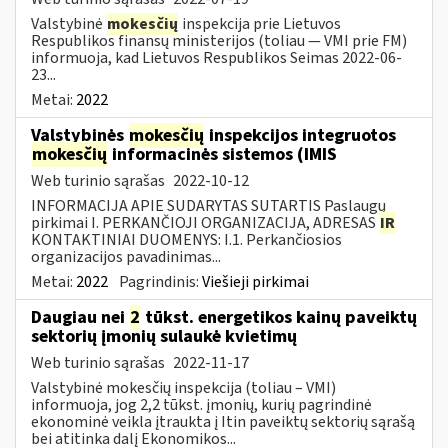
Valstybinė
mokesčių
inspekcija prie Lietuvos
Respublikos finansų ministerijos (toliau — VMI prie FM)
informuoja, kad Lietuvos Respublikos Seimas 2022-06-
23...
Metai:
2022
Valstybinės
mokesčių
inspekcijos integruotos
mokesčių
informacinės sistemos (IMIS
Web turinio sąrašas
2022-10-12
INFORMACIJA APIE SUDARYTAS SUTARTIS Paslaugų
pirkimai I. PERKANČIOJI ORGANIZACIJA, ADRESAS
IR
KONTAKTINIAI DUOMENYS: I.1. Perkančiosios
organizacijos pavadinimas...
Metai:
2022
Pagrindinis:
Viešieji pirkimai
Daugiau nei
2
tūkst. energetikos kainų paveiktų
sektorių įmonių sulaukė kvietimų
Web turinio sąrašas
2022-11-17
Valstybinė mokesčių inspekcija (toliau – VMI)
informuoja, jog 2,2 tūkst. įmonių, kurių pagrindinė
ekonominė veikla įtraukta į Itin paveiktų sektorių sąrašą
bei atitinka dalį Ekonomikos...