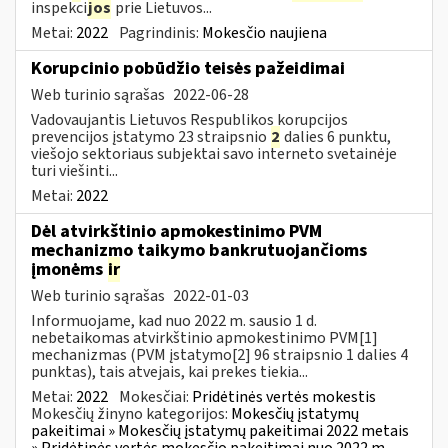
inspekci
jos
prie Lietuvos...
Metai:
2022
Pagrindinis:
Mokesčio naujiena
Korupcinio pobūdžio teisės pažeidimai
Web turinio sąrašas
2022-06-28
Vadovaujantis Lietuvos Respublikos korupcijos
prevencijos įstatymo 23 straipsnio
2
dalies 6 punktu,
viešojo sektoriaus subjektai savo interneto svetainėje
turi viešinti...
Metai:
2022
Dėl atvirkštinio apmokestinimo PVM
mechanizmo taikymo bankrutuojančioms
įmonėms
ir
Web turinio sąrašas
2022-01-03
Informuojame, kad nuo 2022 m. sausio 1 d.
nebetaikomas atvirkštinio apmokestinimo PVM[1]
mechanizmas (PVM įstatymo[2] 96 straipsnio 1 dalies 4
punktas), tais atvejais, kai prekes tiekia...
Metai:
2022
Mokesčiai:
Pridėtinės vertės mokestis
Mokesčių žinyno kategorijos:
Mokesčių įstatymų
pakeitimai » Mokesčių įstatymų pakeitimai 2022 metais
» Pridėtinės vertės mokesčio pakeitimai nuo 2022 m.