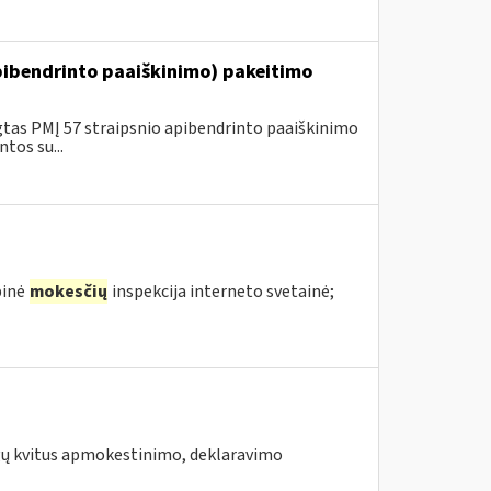
pibendrinto paaiškinimo) pakeitimo
gtas PMĮ 57 straipsnio apibendrinto paaiškinimo
tos su...
binė
mokesčių
inspekcija interneto svetainė;
augų kvitus apmokestinimo, deklaravimo