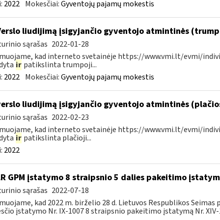
:
2022
Mokesčiai:
Gyventojų pajamų mokestis
Verslo liudijimą įsigyjančio gyventojo atmintinės (trum
urinio sąrašas
2022-01-28
muojame, kad interneto svetainėje https://www.vmi.lt/evmi/indivi
ldyta
ir
patikslinta trumpoji...
:
2022
Mokesčiai:
Gyventojų pajamų mokestis
verslo liudijimą įsigyjančio gyventojo atmintinės (plači
urinio sąrašas
2022-02-23
muojame, kad interneto svetainėje https://www.vmi.lt/evmi/indivi
ldyta
ir
patikslinta plačioji...
:
2022
LR GPM įstatymo 8 straipsnio 5 dalies pakeitimo įstaty
urinio sąrašas
2022-07-18
muojame, kad 2022 m. birželio 28 d. Lietuvos Respublikos Seimas
čio įstatymo Nr. IX-1007 8 straipsnio pakeitimo įstatymą Nr. XIV-1