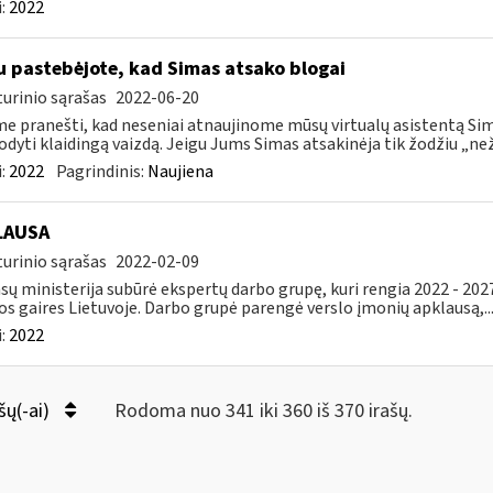
:
2022
u pastebėjote, kad Simas atsako blogai
urinio sąrašas
2022-06-20
e pranešti, kad neseniai atnaujinome mūsų virtualų asistentą Simą
rodyti klaidingą vaizdą. Jeigu Jums Simas atsakinėja tik žodžiu „neži
:
2022
Pagrindinis:
Naujiena
LAUSA
urinio sąrašas
2022-02-09
sų ministerija subūrė ekspertų darbo grupę, kuri rengia 2022 - 202
os gaires Lietuvoje. Darbo grupė parengė verslo įmonių apklausą,..
:
2022
šų(-ai)
Rodoma nuo 341 iki 360 iš 370 irašų.