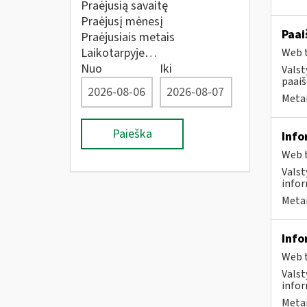
Praėjusią savaitę
Praėjusį mėnesį
Paai
Praėjusiais metais
Laikotarpyje…
Web t
Nuo
Iki
Valst
paaiš
Metai
Paieška
Info
Web t
Valst
infor
Metai
Info
Web t
Valst
infor
Metai