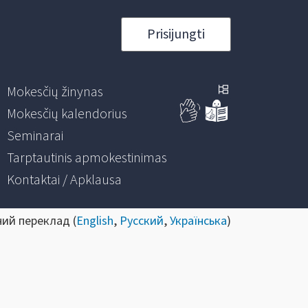
Prisijungti
Mokesčių žinynas
Mokesčių kalendorius
Seminarai
Tarptautinis apmokestinimas
Kontaktai / Apklausa
ний переклад (
English
,
Русский
,
Українська
)