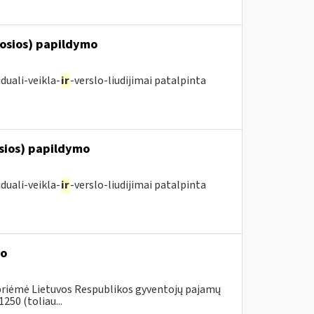
posios) papildymo
duali-veikla-
ir
-verslo-liudijimai patalpinta
osios) papildymo
duali-veikla-
ir
-verslo-liudijimai patalpinta
mo
 priėmė Lietuvos Respublikos gyventojų pajamų
250 (toliau...