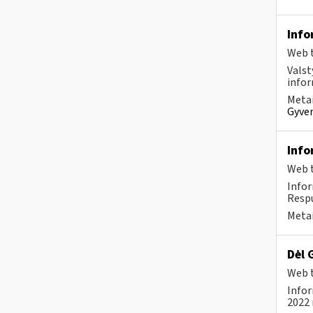
Info
Web t
Valst
infor
Metai
Gyven
Info
Web t
Infor
Respu
Metai
Dėl 
Web t
Infor
2022 