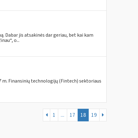
. Dabar jis atsakinės dar geriau, bet kai kam
nau“, o...
7 m. Finansinių technologijų (Fintech) sektoriaus
.
1
...
17
18
19