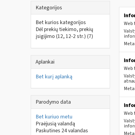
Kategorijos
Info
Bet kurios kategorijos
Web t
Dėl prekių tiekimo, prekių
Valst
įsigijimo (12, 12-2 str.)
(7)
infor
Metai
Info
Aplankai
Web t
Valst
Bet kurį aplanką
atnau
Metai
Parodymo data
Info
Web t
Bet kuriuo metu
Valst
Praėjusią valandą
infor
Paskutines 24 valandas
Metai