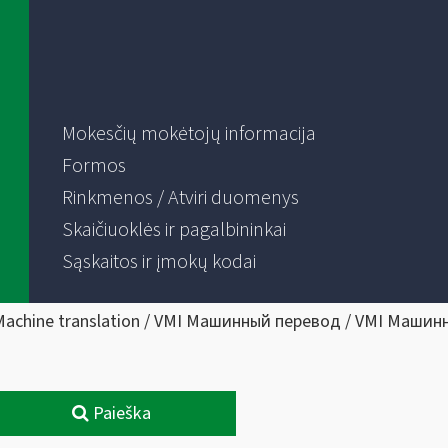
Mokesčių mokėtojų informacija
Formos
Rinkmenos / Atviri duomenys
Skaičiuoklės ir pagalbininkai
Sąskaitos ir įmokų kodai
Machine translation / VMI Машинный перевод / VMI Машин
Paieška