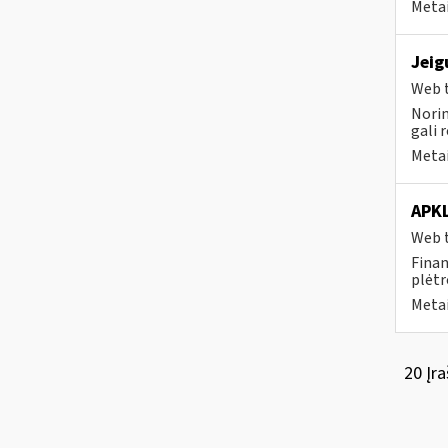
Metai
Jeig
Web t
Norim
gali 
Metai
APK
Web t
Finan
plėtr
Metai
20 Įra