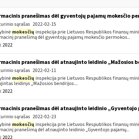
rmacinis pranešimas dėl gyventojų pajamų mokesčio pe
urinio sąrašas
2022-02-15
ybinė
mokesčių
inspekcija prie Lietuvos Respublikos finansų mini
macinį pranešimą dėl gyventojų pajamų mokesčio permokos...
:
2022
rmacinis pranešimas dėl atnaujinto leidinio „Mažosios 
urinio sąrašas
2022-02-11
ybinė
mokesčių
inspekcija prie Lietuvos Respublikos finansų minis
jintas leidinys „Mažosios bendrijos....
:
2022
rmacinis pranešimas dėl atnaujinto leidinio „Gyventojo
urinio sąrašas
2022-02-23
ybinė
mokesčių
inspekcija prie Lietuvos Respublikos finansų mini
macinį pranešimą dėl atnaujinto leidinio „Gyventojo pajamų...
:
2022