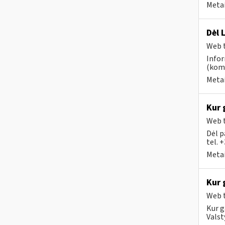
Metai
Dėl 
Web t
Infor
(kome
Metai
Kur 
Web t
Dėl p
tel. 
Metai
Kur 
Web t
Kur g
Valst