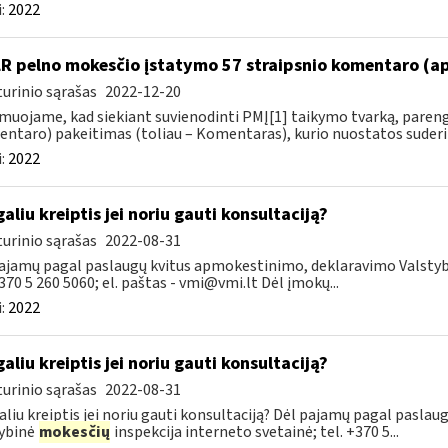
:
2022
LR pelno mokesčio įstatymo 57 straipsnio komentaro (a
urinio sąrašas
2022-12-20
muojame, kad siekiant suvienodinti PMĮ[1] taikymo tvarką, paren
ntaro) pakeitimas (toliau – Komentaras), kurio nuostatos suderin
:
2022
galiu kreiptis jei noriu gauti konsultaciją?
urinio sąrašas
2022-08-31
ajamų pagal paslaugų kvitus apmokestinimo, deklaravimo Valsty
+370 5 260 5060; el. paštas -
vmi@vmi.lt
Dėl įmokų...
:
2022
galiu kreiptis jei noriu gauti konsultaciją?
urinio sąrašas
2022-08-31
aliu kreiptis jei noriu gauti konsultaciją? Dėl pajamų pagal pasl
ybinė
mokesčių
inspekcija interneto svetainė; tel. +370 5...