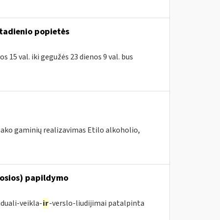
ktadienio popietės
 15 val. iki gegužės 23 dienos 9 val. bus
ako gaminių realizavimas Etilo alkoholio,
posios) papildymo
duali-veikla-
ir
-verslo-liudijimai patalpinta