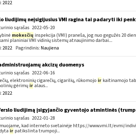
:
2022
lo liudijimų neįsigijusius VMI ragina tai padaryti iki pen
urinio sąrašas
2022-05-20
ybinė
mokesčių
inspekcija (VMI) praneša, jog nuo gegužės 20 dienos
kami planiniai VMI vidinių sistemų atnaujinimo darbai....
:
2022
Pagrindinis:
Naujiena
administruojamų akcizų duomenys
urinio sąrašas
2022-06-16
ečių, elektroninių cigarečių, cigarilių, rūkomojo
ir
kaitinamojo tab
olinių gėrimų
ir
alaus...
:
2022
Verslo liudijimą įsigyjančio gyventojo atmintinės (trum
urinio sąrašas
2022-01-28
muojame, kad interneto svetainėje https://www.vmi.lt/evmi/indivi
ldyta
ir
patikslinta trumpoji...