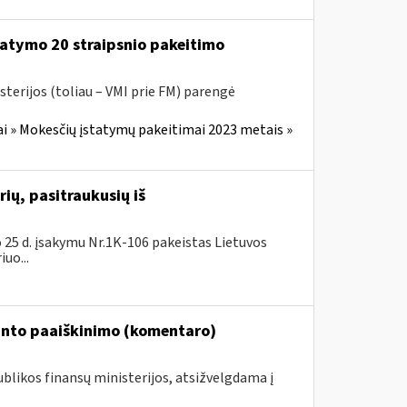
atymo 20 straipsnio pakeitimo
sterijos (toliau – VMI prie FM) parengė
i » Mokesčių įstatymų pakeitimai 2023 metais »
rių, pasitraukusių iš
25 d. įsakymu Nr.1K-106 pakeistas Lietuvos
uo...
rinto paaiškinimo (komentaro)
ublikos finansų ministerijos, atsižvelgdama į