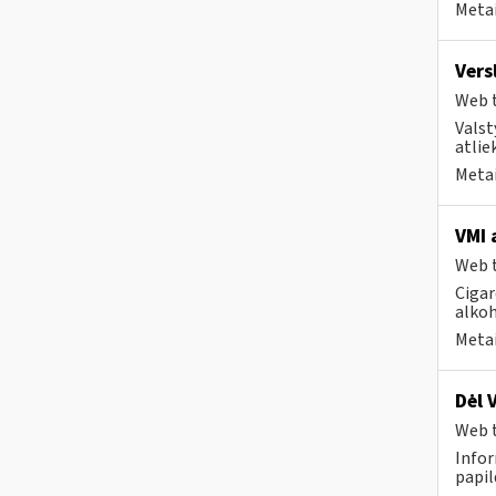
Metai
Vers
Web t
Valst
atlie
Metai
VMI 
Web t
Cigar
alkoh
Metai
Dėl 
Web t
Infor
papi