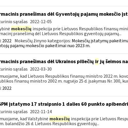
rmacinis pranešimas dėl Gyventojų pajamų mokesčio įst
urinio sąrašas
2022-12-05
ybinė
mokesčių
inspekcija prie Lietuvos Respublikos finansų mini
macinį pranešimą dėl Lietuvos Respublikos gyventojų pajamų...
:
2022
Mokesčių žinyno kategorijos:
Mokesčių įstatymų pakeitima
tojų pajamų mokesčio pakeitimai nuo 2023 m.
rmacinis pranešimas dėl Ukrainos piliečių
ir
jų šeimos na
urinio sąrašas
2022-03-30
muojame, kad Lietuvos Respublikos finansų ministro 2022 m. kovo 
blikos finansų ministro 2002 m. rugsėjo 25 d. įsakymas Nr. 300, kuri
:
2022
GPM įstatymo 17 straipsnio 1 dalies 60 punkto apibend
urinio sąrašas
2022-11-14
muojame, kad Valstybinė
mokesčių
inspekcija prie Lietuvos Resp
m. balandžio 26 d. Lietuvos Respublikos gyventojų...