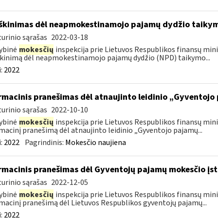
škinimas dėl neapmokestinamojo pajamų dydžio taikym
urinio sąrašas
2022-03-18
ybinė
mokesčių
inspekcija prie Lietuvos Respublikos finansų mini
kinimą dėl neapmokestinamojo pajamų dydžio (NPD) taikymo...
:
2022
rmacinis pranešimas dėl atnaujinto leidinio „Gyventojo
urinio sąrašas
2022-10-10
ybinė
mokesčių
inspekcija prie Lietuvos Respublikos finansų mini
macinį pranešimą dėl atnaujinto leidinio „Gyventojo pajamų...
:
2022
Pagrindinis:
Mokesčio naujiena
rmacinis pranešimas dėl Gyventojų pajamų mokesčio įst
urinio sąrašas
2022-12-05
ybinė
mokesčių
inspekcija prie Lietuvos Respublikos finansų mini
macinį pranešimą dėl Lietuvos Respublikos gyventojų pajamų...
:
2022