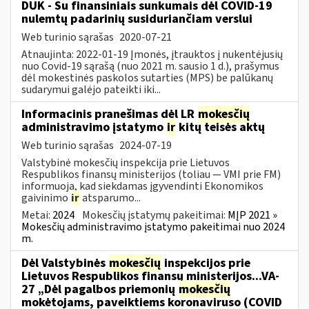
DUK - Su finansiniais sunkumais dėl COVID-19
nulemtų padarinių susiduriančiam verslui
Web turinio sąrašas
2020-07-21
Atnaujinta: 2022-01-19 Įmonės, įtrauktos į nukentėjusių
nuo Covid-19 sąrašą (nuo 2021 m. sausio 1 d.), prašymus
dėl mokestinės paskolos sutarties (MPS) be palūkanų
sudarymui galėjo pateikti iki...
Informacinis pranešimas dėl LR
mokesčių
administravimo įstatymo
ir
kitų teisės aktų
Web turinio sąrašas
2024-07-19
Valstybinė mokesčių inspekcija prie Lietuvos
Respublikos finansų ministerijos (toliau — VMI prie FM)
informuoja, kad siekdamas įgyvendinti Ekonomikos
gaivinimo
ir
atsparumo...
Metai:
2024
Mokesčių įstatymų pakeitimai:
MĮP 2021 »
Mokesčių administravimo įstatymo pakeitimai nuo 2024
m.
Dėl Valstybinės
mokesčių
inspekcijos prie
Lietuvos Respublikos finansų ministerijos...VA-
27 „Dėl pagalbos priemonių
mokesčių
mokėtojams, paveiktiems koronaviruso (COVID