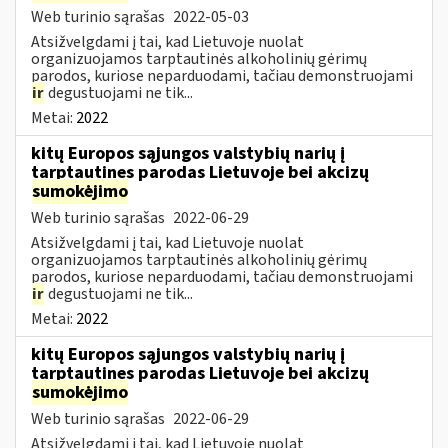
Web turinio sąrašas
2022-05-03
Atsižvelgdami į tai, kad Lietuvoje nuolat
organizuojamos tarptautinės alkoholinių gėrimų
parodos, kuriose neparduodami, tačiau demonstruojami
ir
degustuojami ne tik...
Metai:
2022
kitų Europos sąjungos valstybių narių į
tarptautines parodas Lietuvoje bei akcizų
sumokėjimo
Web turinio sąrašas
2022-06-29
Atsižvelgdami į tai, kad Lietuvoje nuolat
organizuojamos tarptautinės alkoholinių gėrimų
parodos, kuriose neparduodami, tačiau demonstruojami
ir
degustuojami ne tik...
Metai:
2022
kitų Europos sąjungos valstybių narių į
tarptautines parodas Lietuvoje bei akcizų
sumokėjimo
Web turinio sąrašas
2022-06-29
Atsižvelgdami į tai, kad Lietuvoje nuolat