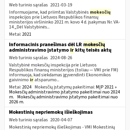
Web turinio sąrašas
2021-03-19
Informuojame, kad priimtas Valstybinės
mokesčių
inspekcijos prie Lietuvos Respublikos finansų
ministerijos viršininko 2021 m. kovo 4 d. įsakymas Nr. VA-
14 „Dėl Valstybinės...
Metai:
2021
Informacinis pranešimas dėl LR
mokesčių
administravimo įstatymo
ir
kitų teisės aktų
Web turinio sąrašas
2024-08-26
Valstybinė mokesčių inspekcija prie Lietuvos
Respublikos finansų ministerijos (toliau — VMI prie FM)
informuoja, kad siekdamas įgyvendinti Ekonomikos
gaivinimo
ir
atsparumo...
Metai:
2024
Mokesčių įstatymų pakeitimai:
MĮP 2021 »
Mokesčių administravimo įstatymo pakeitimai nuo 2024
m.
Mokesčių administravimo įstatymo pakeitimai nuo
2026 m.
Mokestinių nepriemokų išieškojimas
Web turinio sąrašas
2020-04-07
Mokestinių nepriemokų išieškojimas - VMI Mokestinių