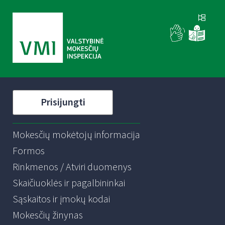
Prisijungti
Mokesčių mokėtojų informacija
Formos
Rinkmenos / Atviri duomenys
Skaičiuoklės ir pagalbininkai
Sąskaitos ir įmokų kodai
Mokesčių žinynas