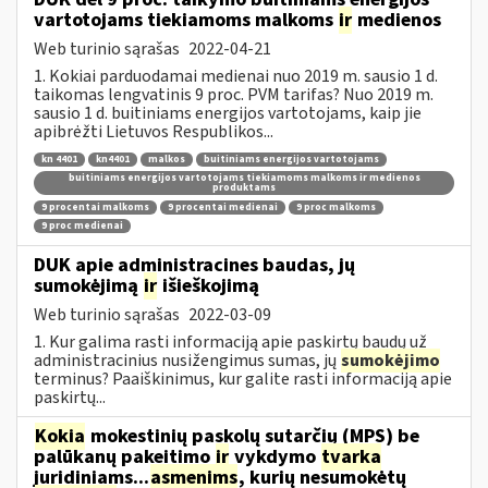
vartotojams tiekiamoms malkoms
ir
medienos
Web turinio sąrašas
2022-04-21
1. Kokiai parduodamai medienai nuo 2019 m. sausio 1 d.
taikomas lengvatinis 9 proc. PVM tarifas? Nuo 2019 m.
sausio 1 d. buitiniams energijos vartotojams, kaip jie
apibrėžti Lietuvos Respublikos...
kn 4401
kn4401
malkos
buitiniams energijos vartotojams
buitiniams energijos vartotojams tiekiamoms malkoms ir medienos
produktams
9 procentai malkoms
9 procentai medienai
9 proc malkoms
9 proc medienai
DUK apie administracines baudas, jų
sumokėjimą
ir
išieškojimą
Web turinio sąrašas
2022-03-09
1. Kur galima rasti informaciją apie paskirtų baudų už
administracinius nusižengimus sumas, jų
sumokėjimo
terminus? Paaiškinimus, kur galite rasti informaciją apie
paskirtų...
Kokia
mokestinių paskolų sutarčių (MPS) be
palūkanų pakeitimo
ir
vykdymo
tvarka
juridiniams...
asmenims
, kurių nesumokėtų