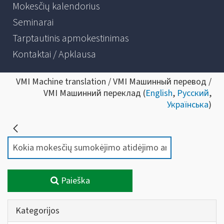
Mokesčių kalendorius
Seminarai
Tarptautinis apmokestinimas
Kontaktai / Apklausa
VMI Machine translation / VMI Машинный перевод /
VMI Машинний переклад (
English
,
Русский
,
Українська
)
Paieška
Kategorijos