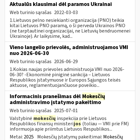
Aktualūs klausimai dėl paramos Ukrainai
Web turinio sąrašas
2022-03-03
1.Lietuvos pelno nesiekianti organizacija (PNO) teikia
kitai Lietuvos PNO paramą, o ši perveda Ukrainos PNO
(ne tarptautinei organizacijai, ne Lietuvių bendruomenei
Ukrainoje). Ar laikysime, kad...
Vieno langelio prievolės, administruojamos VMI
nuo 2026-06-30
Web turinio sąrašas
2026-06-29
1.Kokias naujas prievoles administruoja VMI nuo 2026-
06-30? -Ekonominė piniginė sankcija – Lietuvos
Respublikos įstatymuose ir Europos Sąjungos teisės
aktuose, reglamentuojančiuose poveikio...
Informacinis pranešimas dėl
Mokesčių
administravimo įstatymo pakeitimo
Web turinio sąrašas
2025-07-01
Valstybinė
mokesčių
inspekcija prie Lietuvos
Respublikos finansų ministeri
jos
(toliau — VMI prie FM)
informuoja apie priimtus Lietuvos Respublikos...
Metai:
2025
Mokesčių įstatymų pakeitimai:
Mokesčių