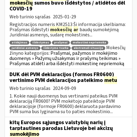
mokesčių
sumos buvo išdėstytos / atidėtos dėl
COVID-19
Web turinio sąrašas
2025-01-29
Registracijos numeris KM2513 Ši informacija skelbiama:
Prašymas išdėstyti
mokesčių
ar
baudų sumokėjimą
Juridiniai asmenys, sudarę mokestinės...
atidėjimas
išdėstymas
prašymai
mokestinė nepriemoka
Mokesčių
juridiniai asmenys
išdėstymo tvarka
ekstremali situacija
žinyno kategorijos:
Prašymai, pažymos ir mokėjimo
duomenys » Pažymų užsakymas ir prašymų teikimas »
Prašymas atidėti arba išdėstyti mokestinę nepriemoką
DUK dėl PVM deklaracijos (formos FR0600)
vertinimo PVM deklaracijos pateikimo
metu
Web turinio sąrašas
2024-09-09
1. Kokie nauji duomenys bus vertinami pateikus PVM
deklaraciją FR0600? PVM mokėtojo pateiktoje PVM
deklaracijoje (formoje FR0600) deklaruota pardavimo
PVM suma bus lyginama su to paties mokestinio...
kitų Europos sąjungos valstybių narių į
tarptautines parodas Lietuvoje bei akcizų
sumokėjimo