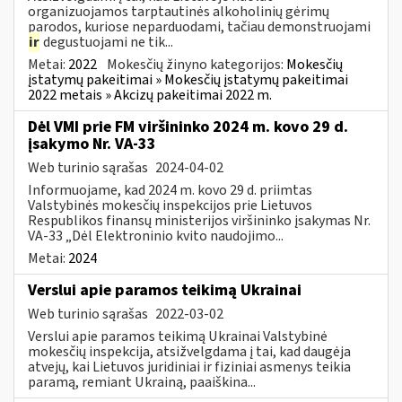
organizuojamos tarptautinės alkoholinių gėrimų
parodos, kuriose neparduodami, tačiau demonstruojami
ir
degustuojami ne tik...
Metai:
2022
Mokesčių žinyno kategorijos:
Mokesčių
įstatymų pakeitimai » Mokesčių įstatymų pakeitimai
2022 metais » Akcizų pakeitimai 2022 m.
Dėl VMI prie FM viršininko 2024 m. kovo 29 d.
įsakymo Nr. VA-33
Web turinio sąrašas
2024-04-02
Informuojame, kad 2024 m. kovo 29 d. priimtas
Valstybinės mokesčių inspekcijos prie Lietuvos
Respublikos finansų ministerijos viršininko įsakymas Nr.
VA-33 „Dėl Elektroninio kvito naudojimo...
Metai:
2024
Verslui apie paramos teikimą Ukrainai
Web turinio sąrašas
2022-03-02
Verslui apie paramos teikimą Ukrainai Valstybinė
mokesčių inspekcija, atsižvelgdama į tai, kad daugėja
atvejų, kai Lietuvos juridiniai ir fiziniai asmenys teikia
paramą, remiant Ukrainą, paaiškina...