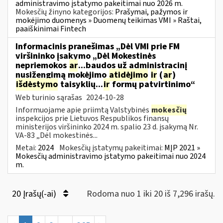
administravimo įstatymo pakeitimai nuo 2026 m.
Mokesčių žinyno kategorijos:
Prašymai, pažymos ir
mokėjimo duomenys » Duomenų teikimas VMI » Raštai,
paaiškinimai Fintech
Informacinis pranešimas „Dėl VMI prie FM
viršininko įsakymo „Dėl Mokestinės
nepriemokos
ar
...baudos už administracinį
nusižengimą mokėjimo
atidėjimo
ir
(
ar
)
išdėstymo
taisyklių...
ir
formų patvirtinimo“
Web turinio sąrašas
2024-10-28
Informuojame apie priimtą Valstybinės
mokesčių
inspekcijos prie Lietuvos Respublikos finansų
ministerijos viršininko 2024 m. spalio 23 d. įsakymą Nr.
VA-83 „Dėl mokestinės...
Metai:
2024
Mokesčių įstatymų pakeitimai:
MĮP 2021 »
Mokesčių administravimo įstatymo pakeitimai nuo 2024
m.
20 Įrašų(-ai)
Rodoma nuo 1 iki 20 iš 7,296 irašų.