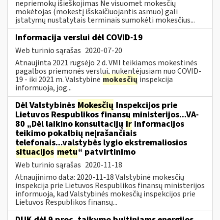
nepriemokų išieškojimas Ne visuomet mokesčių
mokėtojas (mokestį išskaičiuojantis asmuo) gali
įstatymų nustatytais terminais sumokėti mokesčius...
Informacija verslui dėl COVID-19
Web turinio sąrašas
2020-07-20
Atnaujinta 2021 rugsėjo 2 d. VMI teikiamos mokestinės
pagalbos priemonės verslui, nukentėjusiam nuo COVID-
19 - iki 2021 m. Valstybinė
mokesčių
inspekcija
informuoja, jog...
Dėl Valstybinės
Mokesčių
Inspekcijos prie
Lietuvos Respublikos finansų ministerijos...VA-
80 „Dėl laikino konsultacijų
ir
informacijos
teikimo pokalbių neįrašančiais
telefonais...valstybės lygio ekstremaliosios
situacijos
metu
“ patvirtinimo
Web turinio sąrašas
2020-11-18
Atnaujinimo data: 2020-11-18 Valstybinė mokesčių
inspekcija prie Lietuvos Respublikos finansų ministerijos
informuoja, kad Valstybinės mokesčių inspekcijos prie
Lietuvos Respublikos finansų...
DUK dėl 9 proc. taikymo buitiniams energijos