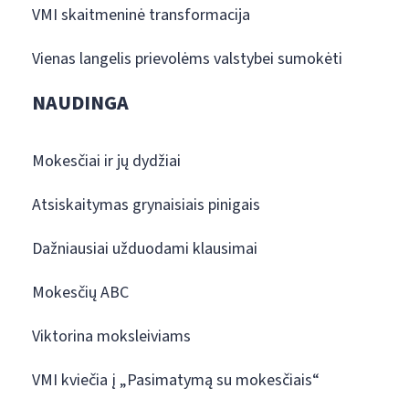
VMI skaitmeninė transformacija
Vienas langelis prievolėms valstybei sumokėti
NAUDINGA
Mokesčiai ir jų dydžiai
Atsiskaitymas grynaisiais pinigais
Dažniausiai užduodami klausimai
Mokesčių ABC
Viktorina moksleiviams
VMI kviečia į „Pasimatymą su mokesčiais“