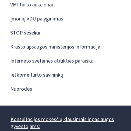
VMI turto aukcionai
Įmonių VDU palyginimas
STOP šešėliui
Krašto apsaugos ministerijos informacija
Interneto svetainės atitikties paraiška
Ieškome turto savininkų
Nuorodos
Konsultacijos mokesčių klausimais ir paslaugos
gyventojams: