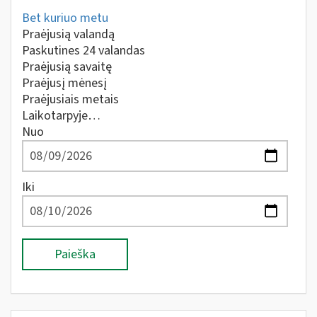
Bet kuriuo metu
Praėjusią valandą
Paskutines 24 valandas
Praėjusią savaitę
Praėjusį mėnesį
Praėjusiais metais
Laikotarpyje…
Nuo
Iki
Paieška