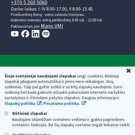
+370 5 260 5060
Darbo laikas: I-IV 8.00-17.00, V 8.00-15.45.
Prieššventinę dieną - viena valanda trumpiau.
Kiekvieno mėnesio antrą penktadienį 8.00 val. - 12.00 val.
Mano VMI
Paklausimas per
Valstybinė mokesčių inspekcija prie Lietuvos
U
Respublikos finansų ministerijos
Šioje svetainėje naudojami slapukai
(angl. cookies). Būtinieji
slapukai įdiegiami automatiškai ir jiems nėra reikalingas Jūsų
Biudžetinė įstaiga. Juridinio asmens kodas — 188659752,
sutikimas. Taip pat galite sutikti ir su kitų slapukų naudojimu. Savo
adresas: Vasario 16-osios g. 14, 01107 Vilnius, Lietuva, el.paštas:
sutikimą bet kada galėsite atšaukti pakeisdami interneto naršyklės
vmi@vmi.lt
, E. pristatymo dėžutės adresas 188659752
nustatymus ir ištrindami įrašytus slapukus. Daugiau informacijos
Duomenys apie Valstybinę mokesčių inspekciją prie Lietuvos
Slapukų politika
;
Privatumo politika.
Respublikos finansų ministerijos kaupiami ir saugomi Juridinių
asmenų registre
Būtinieji slapukai
Naudojami sklandžiam svetainės veikimui ir įgalina pagrindines
svetainės funkcijas. Be šių slapukų svetainė negali tinkamai veikti.