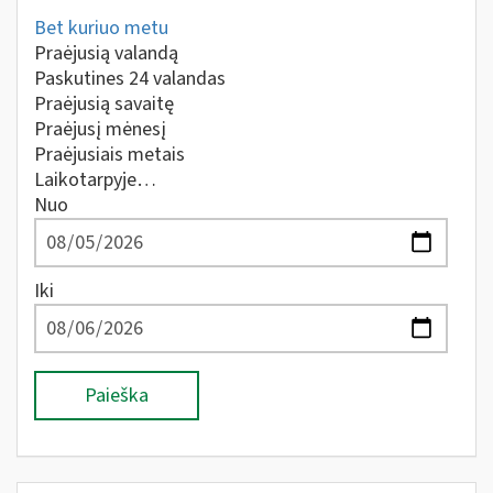
Bet kuriuo metu
Praėjusią valandą
Paskutines 24 valandas
Praėjusią savaitę
Praėjusį mėnesį
Praėjusiais metais
Laikotarpyje…
Nuo
Iki
Paieška