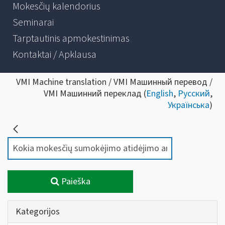
Mokesčių kalendorius
Seminarai
Tarptautinis apmokestinimas
Kontaktai / Apklausa
VMI Machine translation / VMI Машинный перевод /
VMI Машинний переклад (
English
,
Русский
,
Українська
)
Paieška
Kategorijos