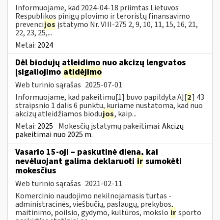
Informuojame, kad 2024-04-18 priimtas Lietuvos
Respublikos pinigų plovimo ir teroristų finansavimo
prevenci
jos
įstatymo Nr. VIII-275 2, 9, 10, 11, 15, 16, 21,
22, 23, 25,...
Metai:
2024
Dėl biodujų atleidimo nuo akcizų lengvatos
įsigaliojimo
atidėjimo
Web turinio sąrašas
2025-07-01
Informuojame, kad pakeitimu[1] buvo papildyta AĮ[
2
] 43
straipsnio 1 dalis 6 punktu, kuriame nustatoma, kad nuo
akcizų atleidžiamos biodu
jos
, kaip...
Metai:
2025
Mokesčių įstatymų pakeitimai:
Akcizų
pakeitimai nuo 2025 m.
Vasario 15-oji – paskutinė diena, kai
nevėluojant galima deklaruoti
ir
sumokėti
mokesčius
Web turinio sąrašas
2021-02-11
Komercinio naudojimo nekilnojamasis turtas -
administracinės, viešbučių, paslaugų, prekybos,
maitinimo, poilsio, gydymo, kultūros, mokslo
ir
sporto