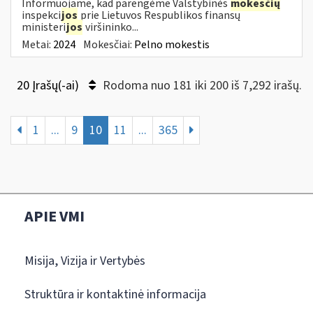
Informuojame, kad parengėme Valstybinės
mokesčių
inspekci
jos
prie Lietuvos Respublikos finansų
ministeri
jos
viršininko...
Metai:
2024
Mokesčiai:
Pelno mokestis
20 Įrašų(-ai)
Rodoma nuo 181 iki 200 iš 7,292 irašų.
1
...
9
10
11
...
365
APIE VMI
Misija, Vizija ir Vertybės
Struktūra ir kontaktinė informacija