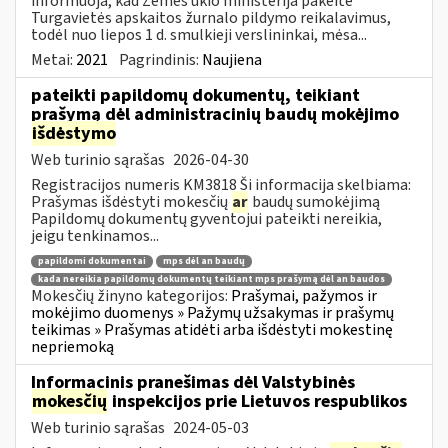
informuoja, kad Žemės ūkio ministerija pakeitė
Turgavietės apskaitos žurnalo pildymo reikalavimus,
todėl nuo liepos 1 d. smulkieji verslininkai, mėsa...
Metai:
2021
Pagrindinis:
Naujiena
pateikti papildomų dokumentų, teikiant
prašymą dėl administracinių baudų mokėjimo
išdėstymo
Web turinio sąrašas
2026-04-30
Registracijos numeris KM3818 Ši informacija skelbiama:
Prašymas išdėstyti mokesčių
ar
baudų sumokėjimą
Papildomų dokumentų gyventojui pateikti nereikia,
jeigu tenkinamos...
papildomi dokumentai
mps dėl an baudų
kada nereikia papildomų dokumentų teikiant mps prašymą dėl an baudos
Mokesčių žinyno kategorijos:
Prašymai, pažymos ir
mokėjimo duomenys » Pažymų užsakymas ir prašymų
teikimas » Prašymas atidėti arba išdėstyti mokestinę
nepriemoką
Informacinis pranešimas dėl Valstybinės
mokesčių
inspekcijos prie Lietuvos respublikos
Web turinio sąrašas
2024-05-03