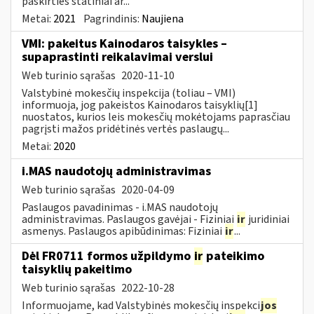
paskirties statiniai ar...
Metai:
2021
Pagrindinis:
Naujiena
VMI: pakeitus Kainodaros taisykles –
supaprastinti reikalavimai verslui
Web turinio sąrašas
2020-11-10
Valstybinė mokesčių inspekcija (toliau – VMI)
informuoja, jog pakeistos Kainodaros taisyklių[1]
nuostatos, kurios leis mokesčių mokėtojams paprasčiau
pagrįsti mažos pridėtinės vertės paslaugų...
Metai:
2020
i.MAS naudotojų administravimas
Web turinio sąrašas
2020-04-09
Paslaugos pavadinimas - i.MAS naudotojų
administravimas. Paslaugos gavėjai - Fiziniai
ir
juridiniai
asmenys. Paslaugos apibūdinimas: Fiziniai
ir
...
Dėl FR0711 formos užpildymo
ir
pateikimo
taisyklių pakeitimo
Web turinio sąrašas
2022-10-28
Informuojame, kad Valstybinės mokesčių inspekci
jos