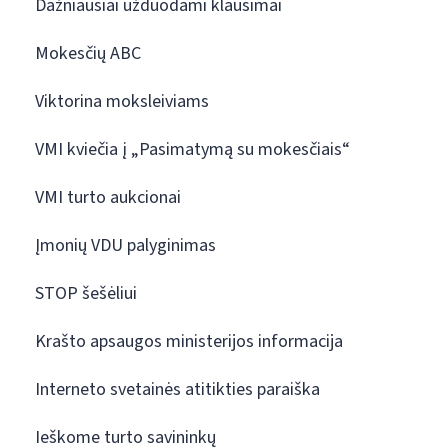
Dažniausiai užduodami klausimai
Mokesčių ABC
Viktorina moksleiviams
VMI kviečia į „Pasimatymą su mokesčiais“
VMI turto aukcionai
Įmonių VDU palyginimas
STOP šešėliui
Krašto apsaugos ministerijos informacija
Interneto svetainės atitikties paraiška
Ieškome turto savininkų