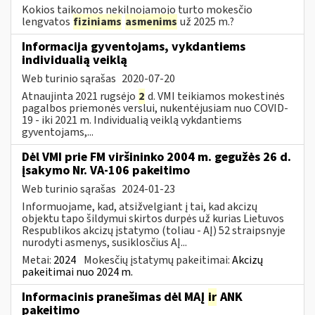
Kokios taikomos nekilnojamojo turto mokesčio
lengvatos
fiziniams
asmenims
už 2025 m.?
Informacija gyventojams, vykdantiems
individualią veiklą
Web turinio sąrašas
2020-07-20
Atnaujinta 2021 rugsėjo
2
d. VMI teikiamos mokestinės
pagalbos priemonės verslui, nukentėjusiam nuo COVID-
19 - iki 2021 m. Individualią veiklą vykdantiems
gyventojams,...
Dėl VMI prie FM viršininko 2004 m. gegužės 26 d.
įsakymo Nr. VA-106 pakeitimo
Web turinio sąrašas
2024-01-23
Informuojame, kad, atsižvelgiant į tai, kad akcizų
objektu tapo šildymui skirtos durpės už kurias Lietuvos
Respublikos akcizų įstatymo (toliau - AĮ) 52 straipsnyje
nurodyti asmenys, susiklosčius AĮ...
Metai:
2024
Mokesčių įstatymų pakeitimai:
Akcizų
pakeitimai nuo 2024 m.
Informacinis pranešimas dėl MAĮ
ir
ANK
pakeitimo