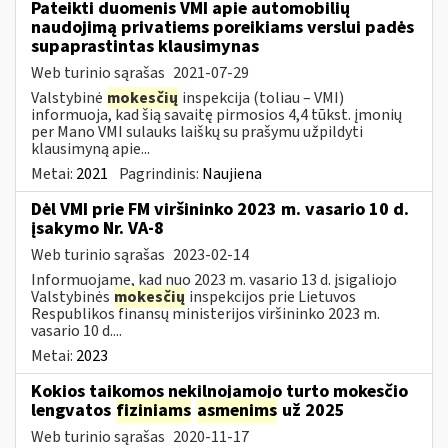
Pateikti duomenis VMI apie automobilių
naudojimą privatiems poreikiams verslui padės
supaprastintas klausimynas
Web turinio sąrašas
2021-07-29
Valstybinė
mokesčių
inspekcija (toliau – VMI)
informuoja, kad šią savaitę pirmosios 4,4 tūkst. įmonių
per Mano VMI sulauks laiškų su prašymu užpildyti
klausimyną apie...
Metai:
2021
Pagrindinis:
Naujiena
Dėl VMI prie FM viršininko 2023 m. vasario 10 d.
įsakymo Nr. VA-8
Web turinio sąrašas
2023-02-14
Informuojame, kad nuo 2023 m. vasario 13 d. įsigaliojo
Valstybinės
mokesčių
inspekcijos prie Lietuvos
Respublikos finansų ministerijos viršininko 2023 m.
vasario 10 d....
Metai:
2023
Kokios taikomos nekilnojamojo turto mokesčio
lengvatos
fiziniams
asmenims
už 2025
Web turinio sąrašas
2020-11-17