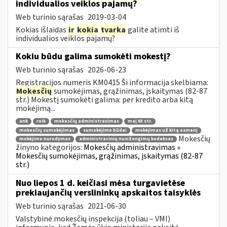
individualios veiklos pajamų?
Web turinio sąrašas
2019-03-04
Kokias išlaidas
ir
kokia
tvarka
galite atimti iš
individualios veiklos pajamų?
Kokiu būdu galima sumokėti mokestį?
Web turinio sąrašas
2026-06-23
Registracijos numeris KM0415 Ši informacija skelbiama:
Mokesčių
sumokėjimas, grąžinimas, įskaitymas (82-87
str.) Mokestį sumokėti galima: per kredito arba kitą
mokėjimą...
ank
roik
mokesčių administravimas
maį 83 str.
mokesčių sumokėjimas
sumokėjimo būdai
mokėjimas už kitą asmenį
Mokesčių
mokėjimo nurodymas
administracinių nusižengimų kodeksas
žinyno kategorijos:
Mokesčių administravimas »
Mokesčių sumokėjimas, grąžinimas, įskaitymas (82-87
str.)
Nuo liepos 1 d. keičiasi mėsa turgavietėse
prekiaujančių verslininkų apskaitos taisyklės
Web turinio sąrašas
2021-06-30
Valstybinė mokesčių inspekcija (toliau – VMI)