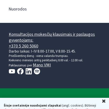
Nuorodos
Konsultacijos mokesčių klausimais ir paslaugos
gyventojams:
+370 5 260 5060
Darbo laikas: I-IV 8.00-17.00, V 8.00-15.45.
Prieššventinę dieną - viena valanda trumpiau.
Kiekvieno mėnesio antrą penktadienį 8.00 val. - 12.00 val.
Mano VMI
Paklausimas per
Valstybinė mokesčių inspekcija prie Lietuvos
U
Respublikos finansų ministerijos
Šioje svetainėje naudojami slapukai
(angl. cookies). Būtinieji