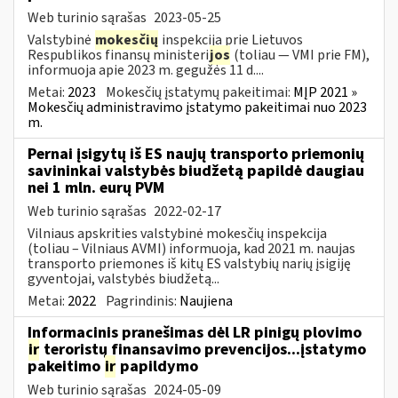
Web turinio sąrašas
2023-05-25
Valstybinė
mokesčių
inspekcija prie Lietuvos
Respublikos finansų ministeri
jos
(toliau — VMI prie FM),
informuoja apie 2023 m. gegužės 11 d....
Metai:
2023
Mokesčių įstatymų pakeitimai:
MĮP 2021 »
Mokesčių administravimo įstatymo pakeitimai nuo 2023
m.
Pernai įsigytų iš ES naujų transporto priemonių
savininkai valstybės biudžetą papildė daugiau
nei 1 mln. eurų PVM
Web turinio sąrašas
2022-02-17
Vilniaus apskrities valstybinė mokesčių inspekcija
(toliau – Vilniaus AVMI) informuoja, kad 2021 m. naujas
transporto priemones iš kitų ES valstybių narių įsigiję
gyventojai, valstybės biudžetą...
Metai:
2022
Pagrindinis:
Naujiena
Informacinis pranešimas dėl LR pinigų plovimo
ir
teroristų finansavimo prevencijos...įstatymo
pakeitimo
ir
papildymo
Web turinio sąrašas
2024-05-09