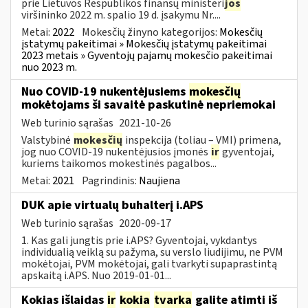
prie Lietuvos Respublikos finansų ministeri
jos
viršininko 2022 m. spalio 19 d. įsakymu Nr....
Metai:
2022
Mokesčių žinyno kategorijos:
Mokesčių
įstatymų pakeitimai » Mokesčių įstatymų pakeitimai
2023 metais » Gyventojų pajamų mokesčio pakeitimai
nuo 2023 m.
Nuo COVID-19 nukentėjusiems
mokesčių
mokėtojams ši savaitė paskutinė nepriemokai
Web turinio sąrašas
2021-10-26
Valstybinė
mokesčių
inspekcija (toliau – VMI) primena,
jog nuo COVID-19 nukentėjusios įmonės
ir
gyventojai,
kuriems taikomos mokestinės pagalbos...
Metai:
2021
Pagrindinis:
Naujiena
DUK apie virtualų buhalterį i.APS
Web turinio sąrašas
2020-09-17
1. Kas gali jungtis prie i.APS? Gyventojai, vykdantys
individualią veiklą su pažyma, su verslo liudijimu, ne PVM
mokėtojai, PVM mokėtojai, gali tvarkyti supaprastintą
apskaitą i.APS. Nuo 2019-01-01...
Kokias išlaidas
ir
kokia
tvarka
galite atimti iš