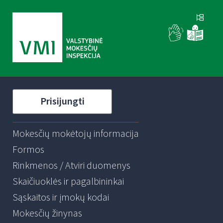
Prisijungti
Mokesčių mokėtojų informacija
Formos
Rinkmenos / Atviri duomenys
Skaičiuoklės ir pagalbininkai
Sąskaitos ir įmokų kodai
Mokesčių žinynas