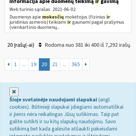
Informacija apie duomenų teikimą
ir
gavimą
Web turinio sąrašas
2021-06-02
Duomenys apie
mokesčių
mokėtojus (fizinius
ir
juridinius asmenis) teikiami
ir
gaunami pagal prašymus
(vienkartinio duomenų...
20 Įrašų(-ai)
Rodoma nuo 381 iki 400 iš 7,292 irašų.
1
...
19
20
21
...
365
Uždaryti
Šioje svetainėje naudojami slapukai
(angl.
cookies). Būtinieji slapukai įdiegiami automatiškai
ir jiems nėra reikalingas Jūsų sutikimas. Taip pat
galite sutikti ir su kitų slapukų naudojimu. Savo
sutikimą bet kada galėsite atšaukti pakeisdami