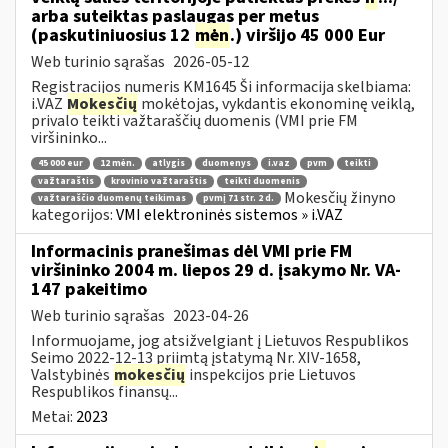
arba suteiktas paslaugas per metus
(paskutiniuosius 12
mėn
.) viršijo 45 000 Eur
Web turinio sąrašas
2026-05-12
Registracijos numeris KM1645 Ši informacija skelbiama:
i.VAZ
Mokesčių
mokėtojas, vykdantis ekonominę veiklą,
privalo teikti važtaraščių duomenis (VMI prie FM
viršininko...
45 000 eur
12 mėn.
atlygis
duomenys
i.vaz
pvm
teikti
važtaraštis
krovinio važtaraštis
teikti duomenis
Mokesčių žinyno
važtaraščio duomenų teikimas
pvmį 71 str. 2 d.
kategorijos:
VMI elektroninės sistemos » i.VAZ
Informacinis pranešimas dėl VMI prie FM
viršininko 2004 m. liepos 29 d. įsakymo Nr. VA-
147 pakeitimo
Web turinio sąrašas
2023-04-26
Informuojame, jog atsižvelgiant į Lietuvos Respublikos
Seimo 2022-12-13 priimtą įstatymą Nr. XIV-1658,
Valstybinės
mokesčių
inspekcijos prie Lietuvos
Respublikos finansų...
Metai:
2023