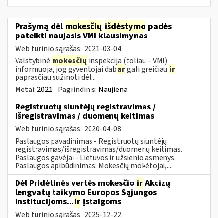
Prašymą dėl
mokesčių
išdėstymo
padės
pateikti naujasis VMI klausimynas
Web turinio sąrašas
2021-03-04
Valstybinė
mokesčių
inspekcija (toliau – VMI)
informuoja, jog gyventojai dab
ar
gali greičiau
ir
paprasčiau sužinoti dėl...
Metai:
2021
Pagrindinis:
Naujiena
Registruotų siuntėjų registravimas /
išregistravimas / duomenų keitimas
Web turinio sąrašas
2020-04-08
Paslaugos pavadinimas - Registruotų siuntėjų
registravimas/išregistravimas/duomenų keitimas.
Paslaugos gavėjai - Lietuvos ir užsienio asmenys.
Paslaugos apibūdinimas: Mokesčių mokėtojai,...
Dėl Pridėtinės vertės mokesčio
ir
Akcizų
lengvatų taikymo Europos Sąjungos
institucijoms...
ir
įstaigoms
Web turinio sąrašas
2025-12-22