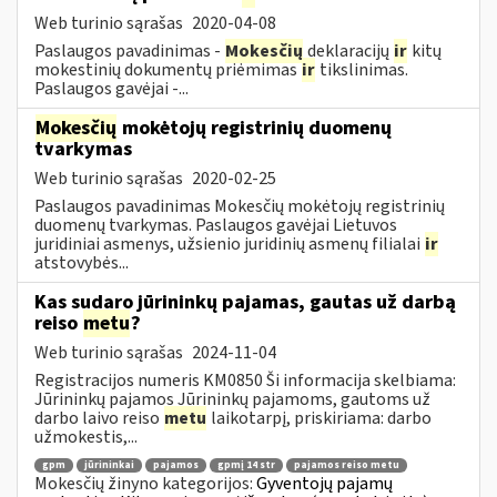
Web turinio sąrašas
2020-04-08
Paslaugos pavadinimas -
Mokesčių
deklaracijų
ir
kitų
mokestinių dokumentų priėmimas
ir
tikslinimas.
Paslaugos gavėjai -...
Mokesčių
mokėtojų registrinių duomenų
tvarkymas
Web turinio sąrašas
2020-02-25
Paslaugos pavadinimas Mokesčių mokėtojų registrinių
duomenų tvarkymas. Paslaugos gavėjai Lietuvos
juridiniai asmenys, užsienio juridinių asmenų filialai
ir
atstovybės...
Kas sudaro jūrininkų pajamas, gautas už darbą
reiso
metu
?
Web turinio sąrašas
2024-11-04
Registracijos numeris KM0850 Ši informacija skelbiama:
Jūrininkų pajamos Jūrininkų pajamoms, gautoms už
darbo laivo reiso
metu
laikotarpį, priskiriama: darbo
užmokestis,...
gpm
jūrininkai
pajamos
gpmį 14 str
pajamos reiso metu
Mokesčių žinyno kategorijos:
Gyventojų pajamų