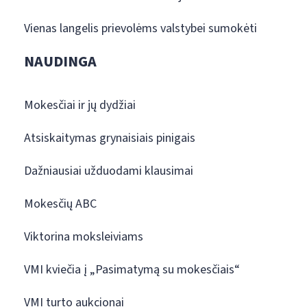
Vienas langelis prievolėms valstybei sumokėti
NAUDINGA
Mokesčiai ir jų dydžiai
Atsiskaitymas grynaisiais pinigais
Dažniausiai užduodami klausimai
Mokesčių ABC
Viktorina moksleiviams
VMI kviečia į „Pasimatymą su mokesčiais“
VMI turto aukcionai