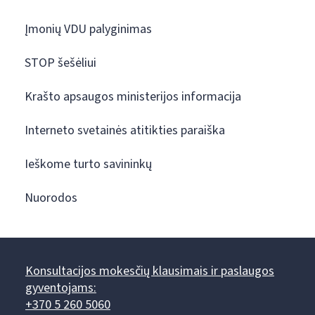
Įmonių VDU palyginimas
STOP šešėliui
Krašto apsaugos ministerijos informacija
Interneto svetainės atitikties paraiška
Ieškome turto savininkų
Nuorodos
Konsultacijos mokesčių klausimais ir paslaugos
gyventojams:
+370 5 260 5060