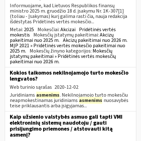
Informuojame, kad Lietuvos Respublikos finansų
ministro 2025 m. gruodžio 18 d. įsakymu Nr. 1K-307[1]
(toliau - Įsakymas) kurį galima rasti čia, nauja redakcija
išdėstytas Pridėtinės vertės mokesčio...
Metai:
2025
Mokesčiai:
Akcizai
Pridėtinės vertės
mokestis
Mokesčių įstatymų pakeitimai:
Akcizų
pakeitimai nuo 2025 m.
Akcizų pakeitimai nuo 2026 m.
MĮP 2021 » Pridėtinės vertės mokesčio pakeitimai nuo
2025 m.
Mokesčių žinyno kategorijos:
Mokesčių
įstatymų pakeitimai » Pridėtinės vertės mokesčių
pakeitimai nuo 2026 m.
Kokios taikomos nekilnojamojo turto mokesčio
lengvatos?
Web turinio sąrašas
2020-12-02
Juridiniams
asmenims
. Nekilnojamojo turto mokesčiu
neapmokestinamas juridiniams
asmenims
nuosavybės
teise priklausantis arba įsigyjamas...
Kaip užsienio valstybės asmuo gali tapti VMI
elektroninių sistemų naudotoju / gauti
prisijungimo priemones / atstovauti kitą
asmenį?