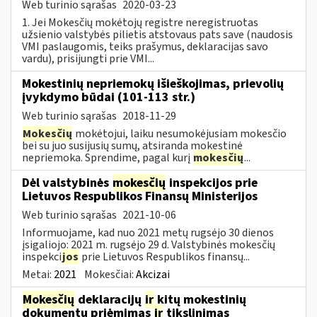
Web turinio sąrašas
2020-03-23
1. Jei Mokesčių mokėtojų registre neregistruotas
užsienio valstybės pilietis atstovaus pats save (naudosis
VMI paslaugomis, teiks prašymus, deklaracijas savo
vardu), prisijungti prie VMI...
Mokestinių nepriemokų išieškojimas, prievolių
įvykdymo būdai (101-113 str.)
Web turinio sąrašas
2018-11-29
Mokesčių
mokėtojui, laiku nesumokėjusiam mokesčio
bei su juo susijusių sumų, atsiranda mokestinė
nepriemoka. Sprendime, pagal kurį
mokesčių
...
Dėl valstybinės
mokesčių
inspekcijos prie
Lietuvos Respublikos Finansų Ministerijos
Web turinio sąrašas
2021-10-06
Informuojame, kad nuo 2021 metų rugsėjo 30 dienos
įsigaliojo: 2021 m. rugsėjo 29 d. Valstybinės mokesčių
inspekci
jos
prie Lietuvos Respublikos finansų...
Metai:
2021
Mokesčiai:
Akcizai
Mokesčių
deklaracijų
ir
kitų mokestinių
dokumentų priėmimas
ir
tikslinimas