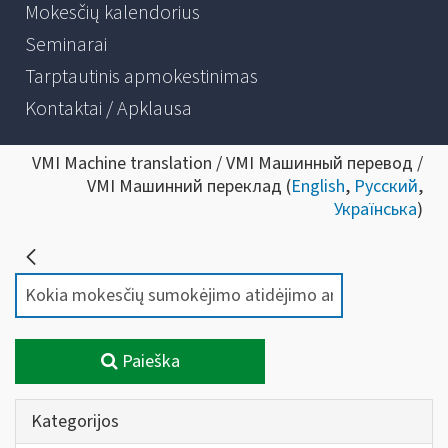
Mokesčių kalendorius
Seminarai
Tarptautinis apmokestinimas
Kontaktai / Apklausa
VMI Machine translation / VMI Машинный перевод /
VMI Машинний переклад (
English
,
Русский
,
Українська
)
Paieška
Kategorijos