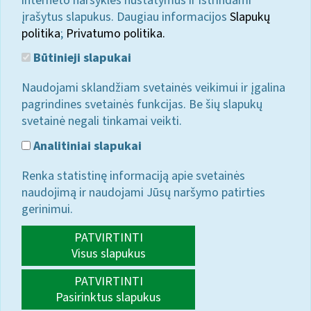
interneto naršyklės nustatymus ir ištrindami
įrašytus slapukus. Daugiau informacijos
Slapukų
politika
;
Privatumo politika.
Būtinieji slapukai
Naudojami sklandžiam svetainės veikimui ir įgalina
pagrindines svetainės funkcijas. Be šių slapukų
svetainė negali tinkamai veikti.
Analitiniai slapukai
Renka statistinę informaciją apie svetainės
naudojimą ir naudojami Jūsų naršymo patirties
gerinimui.
PATVIRTINTI
Visus slapukus
PATVIRTINTI
Pasirinktus slapukus