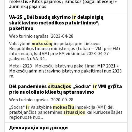
mokestis » Kitos pajamos / išmokos (pagal abėcėlę) »
Jūrininkų pajamos
VA-25 „Dėl baudų skyrimo
ir
delspinigių
skaičiavimo metodikos patvirtinimo“,
pakeitimo
Web turinio sąrašas
2023-04-28
Valstybinė
mokesčių
inspekcija prie Lietuvos
Respublikos finansų ministerijos (toliau ― VMI prie FM)
informuoja, kad VMI prie FM viršininko 2023-04-27
įsakymu Nr. VA-34...
Metai:
2023
Mokesčių įstatymų pakeitimai:
MĮP 2021 »
Mokesčių administravimo įstatymo pakeitimai nuo 2023
m.
Dėl pandeminės
situacijos
„Sodra“
ir
VMI grįžta
prie nuotolinio klientų aptarnavimo
Web turinio sąrašas
2020-09-28
„Sodra“
ir
Valstybinė
mokesčių
inspekcija (VMI) dėl
prastėjančios pandeminės
situacijos
kai kuriuose šalies
regionuose nuo...
Декларація про доходи