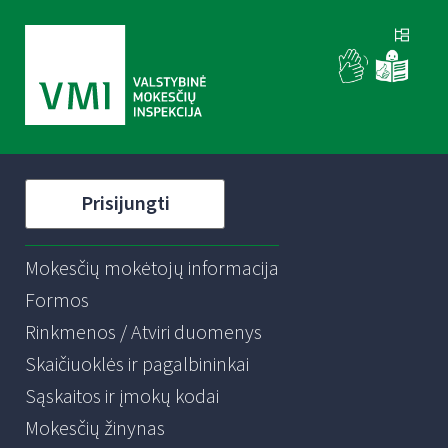
Prisijungti
Mokesčių mokėtojų informacija
Formos
Rinkmenos / Atviri duomenys
Skaičiuoklės ir pagalbininkai
Sąskaitos ir įmokų kodai
Mokesčių žinynas