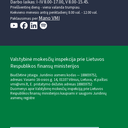
Darbo laikas: I-IV 8.00-17.00, V 8.00-15.45.
Prieššventinę dieną - viena valanda trumpiau.
Kiekvieno mėnesio antrą penktadienį 8.00 val. - 12.00 val.
Mano VMI
Paklausimas per
Valstybinė mokesčių inspekcija prie Lietuvos
Respublikos finansų ministerijos
Biudžetinė įstaiga. Juridinio asmens kodas — 188659752,
adresas: Vasario 16-osios g. 14, 01107 Vilnius, Lietuva, el.paštas:
vmi@vmi.lt
, E. pristatymo dėžutės adresas 188659752
Duomenys apie Valstybinę mokesčių inspekciją prie Lietuvos
Respublikos finansų ministerijos kaupiami ir saugomi Juridinių
asmenų registre