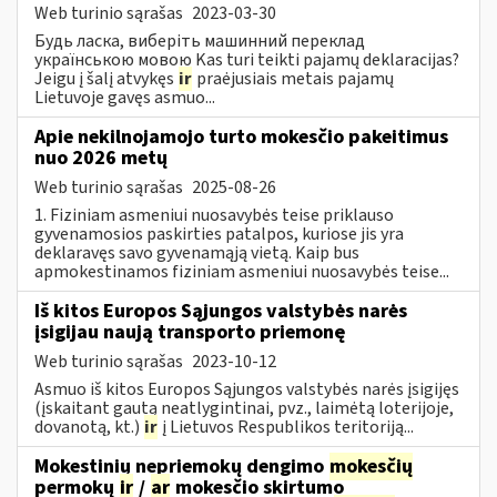
Web turinio sąrašas
2023-03-30
Будь ласка, виберіть машинний переклад
українською мовою Kas turi teikti pajamų deklaracijas?
Jeigu į šalį atvykęs
ir
praėjusiais metais pajamų
Lietuvoje gavęs asmuo...
Apie nekilnojamojo turto mokesčio pakeitimus
nuo 2026 metų
Web turinio sąrašas
2025-08-26
1. Fiziniam asmeniui nuosavybės teise priklauso
gyvenamosios paskirties patalpos, kuriose jis yra
deklaravęs savo gyvenamąją vietą. Kaip bus
apmokestinamos fiziniam asmeniui nuosavybės teise...
Iš kitos Europos Sąjungos valstybės narės
įsigijau naują transporto priemonę
Web turinio sąrašas
2023-10-12
Asmuo iš kitos Europos Sąjungos valstybės narės įsigijęs
(įskaitant gautą neatlygintinai, pvz., laimėtą loterijoje,
dovanotą, kt.)
ir
į Lietuvos Respublikos teritoriją...
Mokestinių nepriemokų dengimo
mokesčių
permokų
ir
/
ar
mokesčio skirtumo