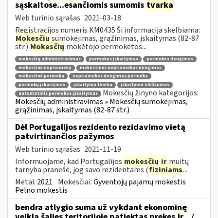
sąskaitose...esančiomis sumomis
tvarka
Web turinio sąrašas
2021-03-18
Registracijos numeris KM0435 Ši informacija skelbiama:
Mokesčių
sumokėjimas, grąžinimas, įskaitymas (82-87
str.)
Mokesčių
mokėtojo permokėtos...
mokesčių administravimas
permokos įskaitymas
permokos dengimas
mokestinė nepriemoka
mokestinės nepriemokos dengimas
mokestinė permoka
nepriemokos dengimas permoka
permokų įskaitymas
įskaitymo tvarka
įskaitymo eiliškumas
Mokesčių žinyno kategorijos:
automatinis permokos įskaitymas
Mokesčių administravimas » Mokesčių sumokėjimas,
grąžinimas, įskaitymas (82-87 str.)
Dėl Portugalijos rezidento rezidavimo vietą
patvirtinančios pažymos
Web turinio sąrašas
2021-11-19
Informuojame, kad Portugalijos
mokesčių
ir
muitų
tarnyba pranešė, jog savo rezidentams (
fiziniams
...
Metai:
2021
Mokesčiai:
Gyventojų pajamų mokestis
Pelno mokestis
bendra atlygio suma už vykdant ekonominę
veiklą šalies teritorijoje patiektas prekes
ir
.../