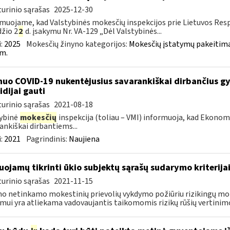
urinio sąrašas
2025-12-30
muojame, kad Valstybinės mokesčių inspekcijos prie Lietuvos Respu
žio 2
2
d. įsakymu Nr. VA-129 „Dėl Valstybinės...
:
2025
Mokesčių žinyno kategorijos:
Mokesčių įstatymų pakeitima
m.
nuo COVID-19 nukentėjusius savarankiškai dirbančius gyv
idijai gauti
urinio sąrašas
2021-08-18
ybinė
mokesčių
inspekcija (toliau – VMI) informuoja, kad Ekono
ankiškai dirbantiems...
:
2021
Pagrindinis:
Naujiena
uojamų tikrinti ūkio subjektų sąrašų sudarymo kriterija
urinio sąrašas
2021-11-15
o netinkamo mokestinių prievolių vykdymo požiūriu rizikingų m
imui yra atliekama vadovaujantis taikomomis rizikų rūšių vertinimo