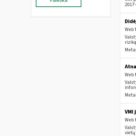
Paieška
2017-
Didė
Web t
Valst
rizik
Metai
Atna
Web t
Valst
infor
Metai
VMI 
Web t
Valst
vietų