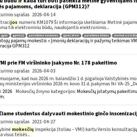
iu būdu
ir
kada turi būti pateikta metinė gyventojams i
ės pajamoms, deklaracija (GPM312)?
urinio sąrašas
2026-04-14
traci
jos
numeris KM1079 Ši informacija skelbiama: Metinė pajam
ama tik elektroniniu būdu, naudojantis elektroninio...
gpm
gpm312
pateikimo terminas
gpmį 24 str
pateikimo būdas
metinė a ir b kl
tojų pajamų mokestis » Įmonių deklaracijų ir pažymų teikimas VMI
racija GPM312
VMI prie FM viršininko įsakymo Nr. 178 pakeitimo
urinio sąrašas
2026-04-03
muojame, kad nuo 2026 m. balandžio 1 d. įsigalioja Valstybinės mo
sų ministerijos viršininko 2026 m. kovo 31 d. įsakymas Nr. VA-25 „Dėl
:
2026
Mokesčių žinyno kategorijos:
Mokesčių įstatymų pakeitima
m.
čiame studentus dalyvauti mokestinio ginčo inscenizaci
urinio sąrašas
2021-04-27
ybinė
mokesčių
inspekcija (toliau – VMI) kartu Verslo konsultac
a visus teisės...