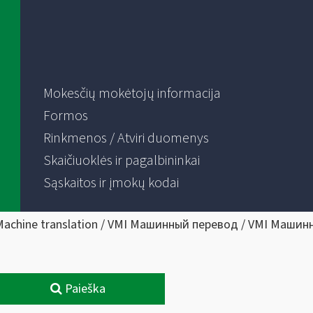
Mokesčių mokėtojų informacija
Formos
Rinkmenos / Atviri duomenys
Skaičiuoklės ir pagalbininkai
Sąskaitos ir įmokų kodai
Machine translation / VMI Машинный перевод / VMI Машин
Paieška