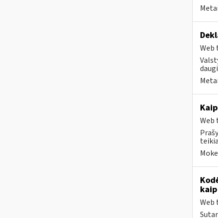
Metai
Dekl
Web t
Valst
daugi
Metai
Kaip
Web t
Prašy
teiki
Mokes
Kodė
kaip
Web t
Sutar