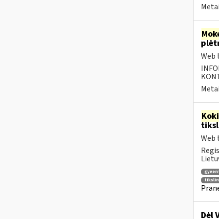
Metai
Moke
plėt
Web t
INFO
KONTA
Metai
Kok
tiks
Web t
Regis
Lietu
gyven
tiksli
Prane
Dėl 