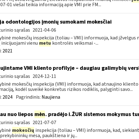
07-01 viešai teikia informaciją apie VMI prie FM...
ja odontologijos įmonių sumokami mokesčiai
urinio sąrašas
2021-04-06
ybinė mokesčių inspekcija (toliau – VMI) informuoja, kad įžvelg
ą inicijuojami vienu
metu
kontrolės veiksmai -...
:
2021
ujintame VMI kliento profilyje – daugiau galimybių vers
urinio sąrašas
2024-12-11
ybinė mokesčių inspekcija (VMI) informuoja, kad atnaujino kliento pr
maciją, kodėl suveikė konkretus rizikos rodiklis, palyginti savo...
:
2024
Pagrindinis:
Naujiena
jau nuo liepos
mėn
. pradėjo i.ŽUR sistemos mokymus tu
urinio sąrašas
2021-07-07
ybinė
mokesčių
inspekcija (toliau – VMI) informuoja, kad, siekiant
 prekybininkų mėsa, paukštiena ir jų...