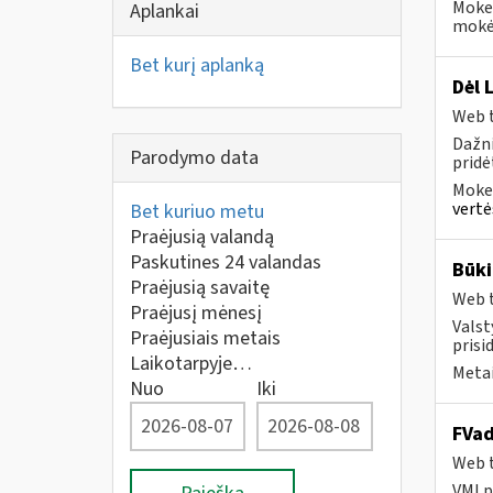
Mokes
Aplankai
mokėt
Bet kurį aplanką
Dėl 
Web t
Dažni
Parodymo data
pridė
Mokes
vertė
Bet kuriuo metu
Praėjusią valandą
Paskutines 24 valandas
Būki
Praėjusią savaitę
Web t
Praėjusį mėnesį
Valst
Praėjusiais metais
prisi
Laikotarpyje…
Metai
Nuo
Iki
FVad
Web t
VMI p