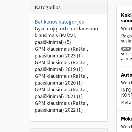
Kategorijos
Koki
sum
Bet kurios kategorijos
Gyventojų turto deklaravimo
Web t
klausimais (Raštai,
Regis
susig
paaiškinimai)
(5)
GPM klausimais (Raštai,
pvm
vertė
paaiškinimai) 2023
(1)
asmen
GPM klausimais (Raštai,
paaiškinimai) 2019
(1)
Auto
GPM klausimais (Raštai,
paaiškinimai) 2020
(1)
Web t
GPM klausimais (Raštai,
INFO
KONTA
paaiškinimai) 2021
(1)
Metai
GPM klausimais (Raštai,
paaiškinimai) 2022
(1)
Moke
Web t