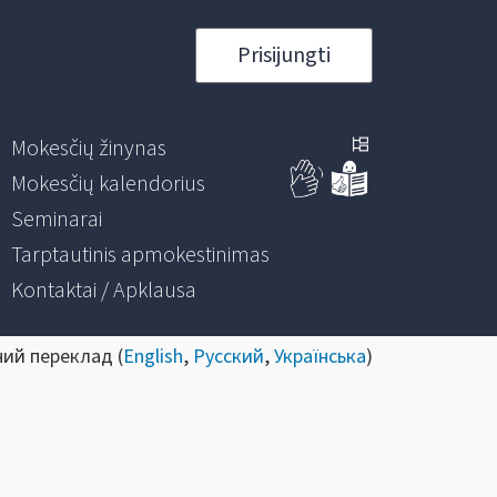
Prisijungti
Mokesčių žinynas
Mokesčių kalendorius
Seminarai
Tarptautinis apmokestinimas
Kontaktai / Apklausa
ний переклад (
English
,
Русский
,
Українська
)