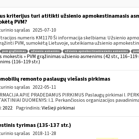
us kriterijus turi atitikti užsienio apmokestinamasis asm
okėtą PVM?
urinio sąrašas
2025-07-10
tracijos numeris KM1170 Ši informacija skelbiama: Užsienio apm
rąžinti PVM, sumokėtą Lietuvoje, suteikiama užsienio apmokestin
pvm grąžinimas
užsienio asmenims
užsienio apmokestinamiesiems asmenims
pvmį
s mokestis » PVM grąžinimas užsienio asmenims (42 str., 116–119
ims (116–119 str.)
mobilių remonto paslaugų viešasis pirkimas
urinio sąrašas
2022-05-11
RMACIJA APIE PRADEDAMUS PIRKIMUS Paslaugų pirkimai I. PER
KTINIAI DUOMENYS: I.1. Perkančiosios organizacijos pavadinimas
:
2022
Pagrindinis:
Viešieji pirkimai
stinis tyrimas (135-137 str.)
urinio sąrašas
2018-11-28