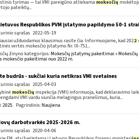
tinis tyrimas — tai VMI pareigūno atliekama
mokesčių
mokėtojo
ojo pateiktų...
Lietuvos Respublikos PVM įstatymo papildymo 50-1 stra
urinio sąrašas
2022-05-19
ausiai užduodamus klausimus rasite čia. Informuojame, kad 202
2
tinės vertės mokesčio įstatymo Nr. IX-751...
čių žinyno kategorijos:
Mokesčių įstatymų pakeitimai » Mokesčių 
s mokesčio pakeitimai nuo 2022 m.
te budrūs - sukčiai kuria netikras VMI svetaines
urinio sąrašas
2025-04-03
ybinė
mokesčių
inspekcija (VMI) informuoja, kad deklaravimo laiko
dengdami VMI vardu siunčia melagingus pranešimus, kuria...
:
2025
Pagrindinis:
Naujiena
ovų darbotvarkės 2025-2026 m.
urinio sąrašas
2020-04-06
rie FM, atsižvelgdama į Lietuvos Respublikos finansų ministeri
jos