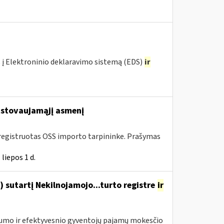
 į Elektroninio deklaravimo sistemą (EDS)
ir
stovaujamąjį asmenį
 įregistruotas OSS importo tarpininke. Prašymas
liepos 1 d.
 sutartį Nekilnojamojo...turto registre
ir
drumo ir efektyvesnio gyventojų pajamų mokesčio