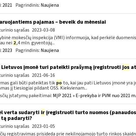
:
2021
Pagrindinis:
Naujiena
aruojantiems pajamas – beveik du mėnesiai
urinio sąrašas
2023-03-08
ybinė mokesčių inspekcija (VMI) informuoja, kad perkėlė duomenis
au nei
2
,4 mln. gyventojų...
:
2023
Pagrindinis:
Naujiena
 Lietuvos įmonė turi pateikti prašymą įregistruoti
jos
at
urinio sąrašas
2021-06-16
mas gali būti pateiktas tik
po
to, kai jau pati Lietuvos įmonė yra
amas jį tiesiogiai pildant OSS. Kiekvienam...
čių įstatymų pakeitimai:
MĮP 2021 » E-prekyba ir PVM nuo 2021 m. 
l verta sudaryti
ir
įregistruoti turto nuomos (panaudos)
 tą padaryti?
urinio sąrašas
2023-01-05
čių registravimas prisideda prie nekilnojamojo turto rinkos skai