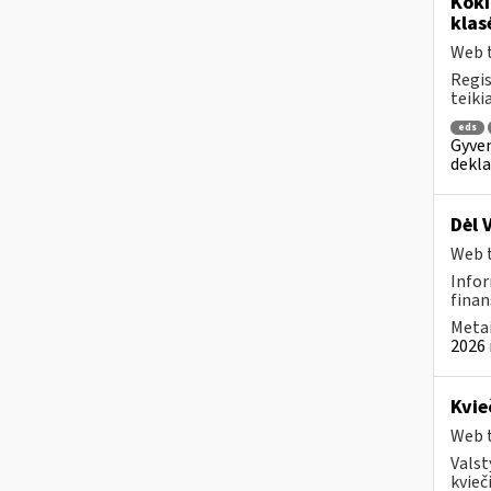
Kok
klas
Web t
Regis
teiki
eds
Gyven
dekla
Dėl 
Web t
Infor
finan
Metai
2026 
Kvie
Web t
Valst
kvieči