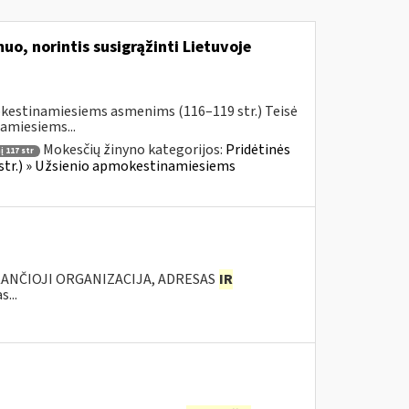
uo, norintis susigrąžinti Lietuvoje
okestinamiesiems asmenims (116–119 str.) Teisė
amiesiems...
Mokesčių žinyno kategorijos:
Pridėtinės
 117 str
 str.) » Užsienio apmokestinamiesiems
KANČIOJI ORGANIZACIJA, ADRESAS
IR
...