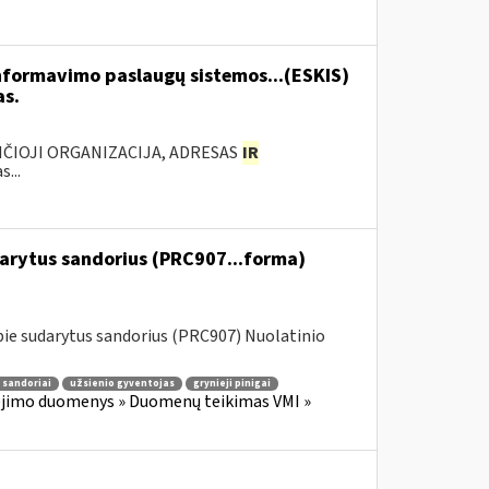
formavimo paslaugų sistemos...(ESKIS)
as.
ANČIOJI ORGANIZACIJA, ADRESAS
IR
...
darytus sandorius (PRC907...forma)
ie sudarytus sandorius (PRC907) Nuolatinio
 sandoriai
užsienio gyventojas
grynieji pinigai
jimo duomenys » Duomenų teikimas VMI »