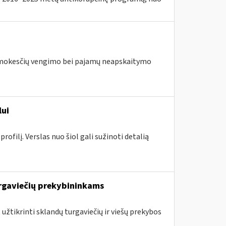
us mokesčių vengimo bei pajamų neapskaitymo
lui
ofilį. Verslas nuo šiol gali sužinoti detalią
rgaviečių prekybininkams
 užtikrinti sklandų turgaviečių ir viešų prekybos