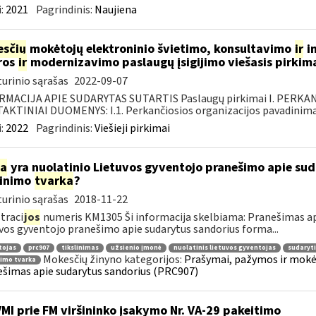
:
2021
Pagrindinis:
Naujiena
sčių
mokėtojų elektroninio švietimo, konsultavimo
ir
in
ros
ir
modernizavimo paslaugų įsigijimo viešasis pirkim
urinio sąrašas
2022-09-07
RMACIJA APIE SUDARYTAS SUTARTIS Paslaugų pirkimai I. PERK
KTINIAI DUOMENYS: I.1. Perkančiosios organizacijos pavadinimas
:
2022
Pagrindinis:
Viešieji pirkimai
ia
yra nuolatinio Lietuvos gyventojo pranešimo apie su
linimo
tvarka
?
urinio sąrašas
2018-11-22
traci
jos
numeris KM1305 Ši informacija skelbiama: Pranešimas ap
vos gyventojo pranešimo apie sudarytus sandorius forma...
tojas
prc907
tikslinimas
užsienio įmonė
nuolatinis lietuvos gyventojas
sudaryti
Mokesčių žinyno kategorijos:
Prašymai, pažymos ir mokė
nimo tvarka
šimas apie sudarytus sandorius (PRC907)
VMI prie FM viršininko įsakymo Nr. VA-29 pakeitimo