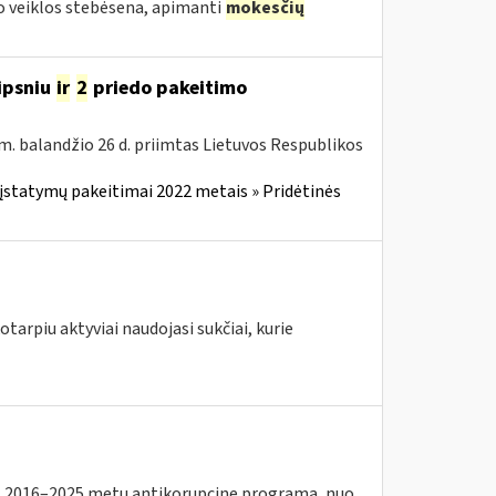
 veiklos stebėsena, apimanti
mokesčių
ipsniu
ir
2
priedo pakeitimo
m. balandžio 26 d. priimtas Lietuvos Respublikos
įstatymų pakeitimai 2022 metais » Pridėtinės
tarpiu aktyviai naudojasi sukčiai, kurie
2016–2025 metų antikorupcinę programą, nuo