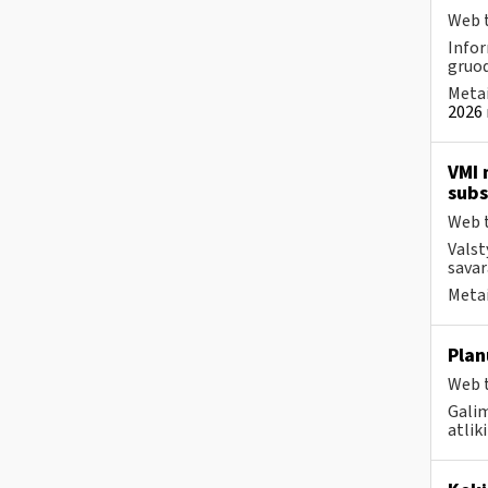
Web t
Infor
gruod
Metai
2026 
VMI 
subs
Web t
Valst
savar
Metai
Plan
Web t
Galim
atlik