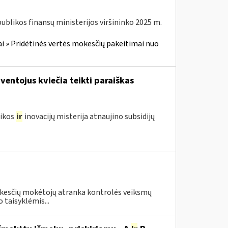
blikos finansų ministerijos viršininko 2025 m.
i » Pridėtinės vertės mokesčių pakeitimai nuo
entojus kviečia teikti paraiškas
mikos
ir
inovacijų misterija atnaujino subsidijų
i
okesčių mokėtojų atranka kontrolės veiksmų
 taisyklėmis...