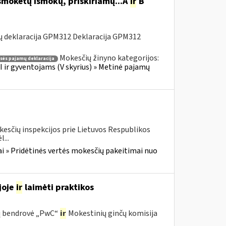
šmokėtų išmokų, priskiriamų...A
ir
B
ų deklaracija GPM312 Deklaracija GPM312
Mokesčių žinyno kategorijos:
asės pajamų deklaracija
 ir gyventojams (V skyrius) » Metinė pajamų
kesčių inspekcijos prie Lietuvos Respublikos
...
i » Pridėtinės vertės mokesčių pakeitimai nuo
joje
ir
laimėti praktikos
ijų bendrovė „PwC“
ir
Mokestinių ginčų komisija