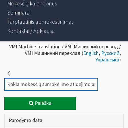
Mokesčių kalendorius
Seminarai
Tarptautinis apmokestinimas
Kontaktai / Apklausa
VMI Machine translation / VMI Машинный перевод /
VMI Машинний переклад (
English
,
Русский
,
Українська
)
Paieška
Parodymo data