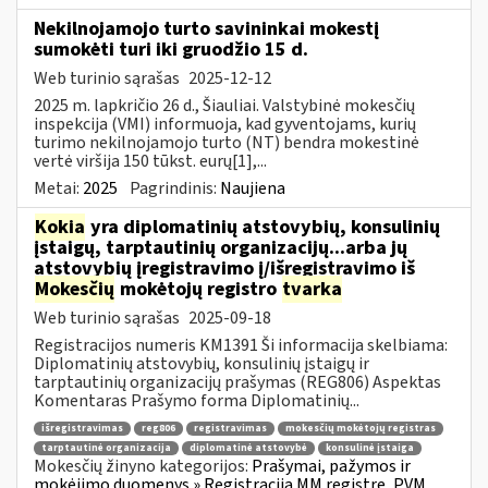
Nekilnojamojo turto savininkai mokestį
sumokėti turi iki gruodžio 15 d.
Web turinio sąrašas
2025-12-12
2025 m. lapkričio 26 d., Šiauliai. Valstybinė mokesčių
inspekcija (VMI) informuoja, kad gyventojams, kurių
turimo nekilnojamojo turto (NT) bendra mokestinė
vertė viršija 150 tūkst. eurų[1],...
Metai:
2025
Pagrindinis:
Naujiena
Kokia
yra diplomatinių atstovybių, konsulinių
įstaigų, tarptautinių organizacijų...arba jų
atstovybių įregistravimo į/išregistravimo iš
Mokesčių
mokėtojų registro
tvarka
Web turinio sąrašas
2025-09-18
Registracijos numeris KM1391 Ši informacija skelbiama:
Diplomatinių atstovybių, konsulinių įstaigų ir
tarptautinių organizacijų prašymas (REG806) Aspektas
Komentaras Prašymo forma Diplomatinių...
išregistravimas
reg806
registravimas
mokesčių mokėtojų registras
tarptautinė organizacija
diplomatinė atstovybė
konsulinė įstaiga
Mokesčių žinyno kategorijos:
Prašymai, pažymos ir
mokėjimo duomenys » Registracija MM registre, PVM