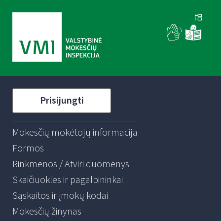
Prisijungti
Mokesčių mokėtojų informacija
Formos
Rinkmenos / Atviri duomenys
Skaičiuoklės ir pagalbininkai
Sąskaitos ir įmokų kodai
Mokesčių žinynas