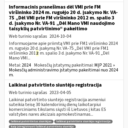
Informacinis pranešimas dėl VMI prie FM
viršininko 2024 m. rugsėjo 20 d. įsakymo Nr. VA-
75 „Dėl VMI prie FM viršininko 2012 m. spalio 3
d. įsakymo Nr. VA-91 „Dėl Mano VMI naudojimo
taisyklių patvirtinimo“ pakeitimo
Web turinio sąrašas
2024-10-04
Informuojame apie priimtą VMI prie FM1 viršininko 2024
m. rugsėjo 20 d. įsakymą Nr. VA-75 „Dėl VMI prie FM1
viršininko 201
2
m. spalio 3 d. įsakymo Nr. VA-91 „Dėl
Mano VMI...
Metai:
2024
Mokesčių įstatymų pakeitimai:
MĮP 2021 »
Mokesčių administravimo įstatymo pakeitimai nuo 2024
m.
Laikinai patvirtinto siuntėjo registracija
Web turinio sąrašas
2023-04-05
Laikinai patvirtinto siuntėjo registracija asmeniui
suteikia teisę 30 kalendorinių dienų laikotarpiui
komerciniams tikslams siųsti iš Lietuvos į kitas ES
valstybes nares akcizais apmokestinamas...
laikinai patvirtintas siuntėjas
laikinai patvirtinto siuntėjo registracija
kaip įsiregistruoti laikinai patvirtintu siuntėju