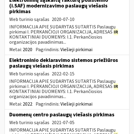
Elektroninių sąskaitų faktūrų posistemio
(i.SAF) modernizavimo paslaugų viešasis
pirkimas
Web turinio sąrašas
2020-07-10
INFORMACIJA APIE SUDARYTAS SUTARTIS Paslaugų
pirkimai I. PERKANČIOJI ORGANIZACIJA, ADRESAS
IR
KONTAKTINIAI DUOMENYS: I.1. Perkančiosios
organizacijos pavadinimas...
Metai:
2020
Pagrindinis:
Viešieji pirkimai
Elektroninio deklaravimo sistemos priežiūros
paslaugų viešasis pirkimas
Web turinio sąrašas
2022-02-15
INFORMACIJA APIE SUDARYTAS SUTARTIS Paslaugų
pirkimai I. PERKANČIOJI ORGANIZACIJA, ADRESAS
IR
KONTAKTINIAI DUOMENYS: I.1. Perkančiosios
organizacijos pavadinimas...
Metai:
2022
Pagrindinis:
Viešieji pirkimai
Duomenų centro paslaugų viešasis pirkimas
Web turinio sąrašas
2021-07-05
INFORMACIJA APIE SUDARYTAS SUTARTIS Paslaugų