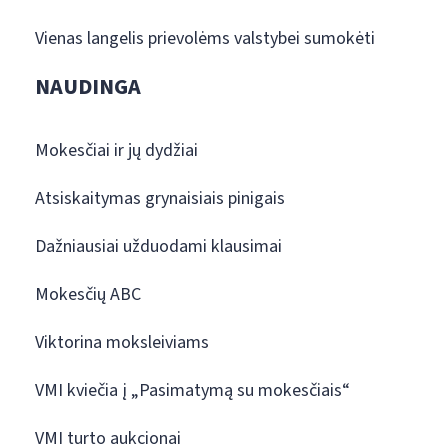
Vienas langelis prievolėms valstybei sumokėti
NAUDINGA
Mokesčiai ir jų dydžiai
Atsiskaitymas grynaisiais pinigais
Dažniausiai užduodami klausimai
Mokesčių ABC
Viktorina moksleiviams
VMI kviečia į „Pasimatymą su mokesčiais“
VMI turto aukcionai