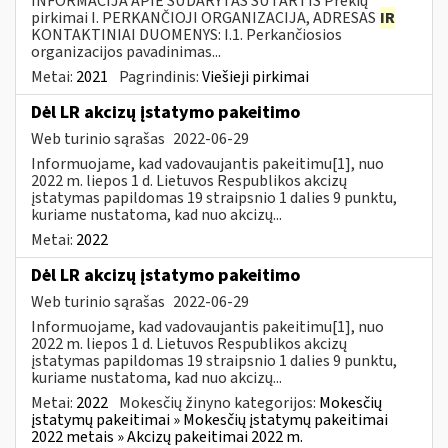
INFORMACIJA APIE SUDARYTAS SUTARTIS Prekių
pirkimai I. PERKANČIOJI ORGANIZACIJA, ADRESAS
IR
KONTAKTINIAI DUOMENYS: I.1. Perkančiosios
organizacijos pavadinimas...
Metai:
2021
Pagrindinis:
Viešieji pirkimai
Dėl LR akcizų įstatymo pakeitimo
Web turinio sąrašas
2022-06-29
Informuojame, kad vadovaujantis pakeitimu[1], nuo
2022 m. liepos 1 d. Lietuvos Respublikos akcizų
įstatymas papildomas 19 straipsnio 1 dalies 9 punktu,
kuriame nustatoma, kad nuo akcizų...
Metai:
2022
Dėl LR akcizų įstatymo pakeitimo
Web turinio sąrašas
2022-06-29
Informuojame, kad vadovaujantis pakeitimu[1], nuo
2022 m. liepos 1 d. Lietuvos Respublikos akcizų
įstatymas papildomas 19 straipsnio 1 dalies 9 punktu,
kuriame nustatoma, kad nuo akcizų...
Metai:
2022
Mokesčių žinyno kategorijos:
Mokesčių
įstatymų pakeitimai » Mokesčių įstatymų pakeitimai
2022 metais » Akcizų pakeitimai 2022 m.