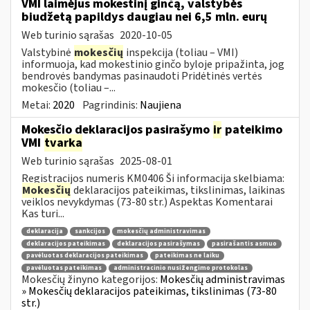
VMI laimėjus mokestinį ginčą, valstybės
biudžetą papildys daugiau nei 6,5 mln. eurų
Web turinio sąrašas
2020-10-05
Valstybinė
mokesčių
inspekcija (toliau – VMI)
informuoja, kad mokestinio ginčo byloje pripažinta, jog
bendrovės bandymas pasinaudoti Pridėtinės vertės
mokesčio (toliau –...
Metai:
2020
Pagrindinis:
Naujiena
Mokesčio deklaracijos pasirašymo
ir
pateikimo
VMI
tvarka
Web turinio sąrašas
2025-08-01
Registracijos numeris KM0406 Ši informacija skelbiama:
Mokesčių
deklaracijos pateikimas, tikslinimas, laikinas
veiklos nevykdymas (73-80 str.) Aspektas Komentarai
Kas turi...
deklaracija
sankcijos
mokesčių administravimas
deklaracijos pateikimas
deklaracijos pasirašymas
pasirašantis asmuo
pavėluotas deklaracijos pateikimas
pateikimas ne laiku
pavėluotas pateikimas
administracinio nusižengimo protokolas
Mokesčių žinyno kategorijos:
Mokesčių administravimas
» Mokesčių deklaracijos pateikimas, tikslinimas (73-80
str.)