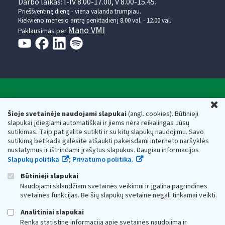
Darbo laikas: I-IV 8.00-17.00, V 8.00-15.45.
Prieššventinę dieną - viena valanda trumpiau.
Kiekvieno mėnesio antrą penktadienį 8.00 val. - 12.00 val.
Mano VMI
Paklausimas per
Valstybinė mokesčių inspekcija prie Lietuvos
U
Respublikos finansų ministerijos
Šioje svetainėje naudojami slapukai
(angl. cookies). Būtinieji
slapukai įdiegiami automatiškai ir jiems nėra reikalingas Jūsų
Biudžetinė įstaiga. Juridinio asmens kodas — 188659752,
sutikimas. Taip pat galite sutikti ir su kitų slapukų naudojimu. Savo
adresas: Vasario 16-osios g. 14, 01107 Vilnius, Lietuva, el.paštas:
sutikimą bet kada galėsite atšaukti pakeisdami interneto naršyklės
vmi@vmi.lt
, E. pristatymo dėžutės adresas 188659752
nustatymus ir ištrindami įrašytus slapukus. Daugiau informacijos
Duomenys apie Valstybinę mokesčių inspekciją prie Lietuvos
Slapukų politika
;
Privatumo politika.
Respublikos finansų ministerijos kaupiami ir saugomi Juridinių
asmenų registre
Būtinieji slapukai
Naudojami sklandžiam svetainės veikimui ir įgalina pagrindines
svetainės funkcijas. Be šių slapukų svetainė negali tinkamai veikti.
Analitiniai slapukai
Renka statistinę informaciją apie svetainės naudojimą ir