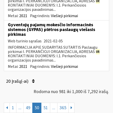
pirkimai I. PERKANČIOJI ORGANIZACIJA, ADRESAS
IR
KONTAKTINIAI DUOMENYS: I.1. Perkančiosios
organizacijos pavadinimas...
Metai:
2021
Pagrindinis:
Viešieji pirkimai
Gyventojų pajamų mokesčio informacinės
sistemos (GYPAS) plėtros paslaugų viešasis
pirkimas
Web turinio sąrašas
2021-02-05
INFORMACIJA APIE SUDARYTAS SUTARTIS Paslaugų
pirkimai I. PERKANČIOJI ORGANIZACIJA, ADRESAS
IR
KONTAKTINIAI DUOMENYS: I.1. Perkančiosios
organizacijos pavadinimas...
Metai:
2021
Pagrindinis:
Viešieji pirkimai
20 Įrašų(-ai)
Rodoma nuo 981 iki 1,000 iš 7,292 irašų.
1
...
49
50
51
...
365