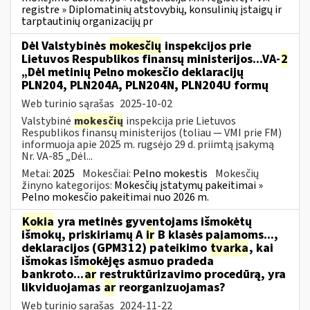
registre » Diplomatinių atstovybių, konsulinių įstaigų ir
tarptautinių organizacijų pr
Dėl Valstybinės
mokesčių
inspekcijos prie
Lietuvos Respublikos finansų ministerijos...VA-
2
„Dėl metinių Pelno mokesčio deklaracijų
PLN204, PLN204A, PLN204N, PLN204U formų
Web turinio sąrašas
2025-10-02
Valstybinė
mokesčių
inspekcija prie Lietuvos
Respublikos finansų ministerijos (toliau — VMI prie FM)
informuoja apie 2025 m. rugsėjo 29 d. priimtą įsakymą
Nr. VA-85 „Dėl...
Metai:
2025
Mokesčiai:
Pelno mokestis
Mokesčių
žinyno kategorijos:
Mokesčių įstatymų pakeitimai »
Pelno mokesčio pakeitimai nuo 2026 m.
Kokia
yra metinės gyventojams išmokėtų
išmokų, priskiriamų A
ir
B klasės pajamoms...,
deklaracijos (GPM312) pateikimo
tvarka
, kai
išmokas išmokėjęs asmuo pradeda
bankroto...
ar
restruktūrizavimo procedūrą, yra
likviduojamas
ar
reorganizuojamas?
Web turinio sąrašas
2024-11-22