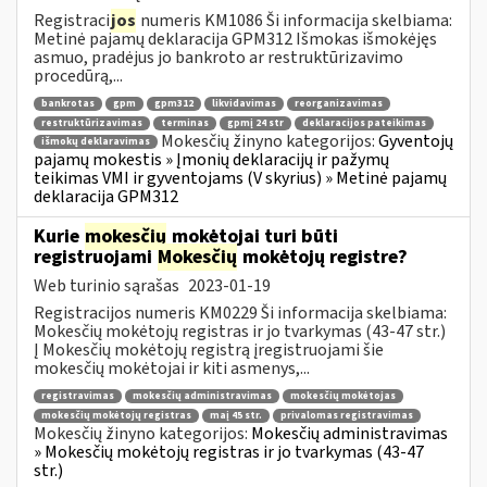
Registraci
jos
numeris KM1086 Ši informacija skelbiama:
Metinė pajamų deklaracija GPM312 Išmokas išmokėjęs
asmuo, pradėjus jo bankroto ar restruktūrizavimo
procedūrą,...
bankrotas
gpm
gpm312
likvidavimas
reorganizavimas
restruktūrizavimas
terminas
gpmį 24 str
deklaracijos pateikimas
Mokesčių žinyno kategorijos:
Gyventojų
išmokų deklaravimas
pajamų mokestis » Įmonių deklaracijų ir pažymų
teikimas VMI ir gyventojams (V skyrius) » Metinė pajamų
deklaracija GPM312
Kurie
mokesčių
mokėtojai turi būti
registruojami
Mokesčių
mokėtojų registre?
Web turinio sąrašas
2023-01-19
Registracijos numeris KM0229 Ši informacija skelbiama:
Mokesčių mokėtojų registras ir jo tvarkymas (43-47 str.)
Į Mokesčių mokėtojų registrą įregistruojami šie
mokesčių mokėtojai ir kiti asmenys,...
registravimas
mokesčių administravimas
mokesčių mokėtojas
mokesčių mokėtojų registras
maį 45 str.
privalomas registravimas
Mokesčių žinyno kategorijos:
Mokesčių administravimas
» Mokesčių mokėtojų registras ir jo tvarkymas (43-47
str.)