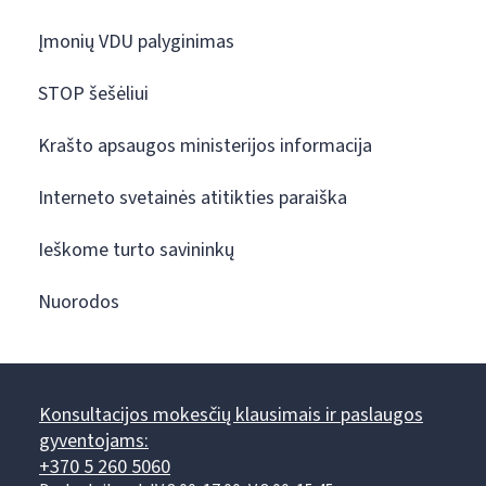
Įmonių VDU palyginimas
STOP šešėliui
Krašto apsaugos ministerijos informacija
Interneto svetainės atitikties paraiška
Ieškome turto savininkų
Nuorodos
Konsultacijos mokesčių klausimais ir paslaugos
gyventojams:
+370 5 260 5060