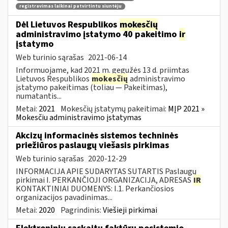
registravimas laikinai patvirtintu siuntėju
Dėl Lietuvos Respublikos
mokesčių
administravimo įstatymo 40 pakeitimo
ir
įstatymo
Web turinio sąrašas
2021-06-14
Informuojame, kad 2021 m. gegužės 13 d. priimtas
Lietuvos Respublikos
mokesčių
administravimo
įstatymo pakeitimas (toliau — Pakeitimas),
numatantis...
Metai:
2021
Mokesčių įstatymų pakeitimai:
MĮP 2021 »
Mokesčiu administravimo įstatymas
Akcizų informacinės sistemos techninės
priežiūros paslaugų viešasis pirkimas
Web turinio sąrašas
2020-12-29
INFORMACIJA APIE SUDARYTAS SUTARTIS Paslaugų
pirkimai I. PERKANČIOJI ORGANIZACIJA, ADRESAS
IR
KONTAKTINIAI DUOMENYS: I.1. Perkančiosios
organizacijos pavadinimas...
Metai:
2020
Pagrindinis:
Viešieji pirkimai