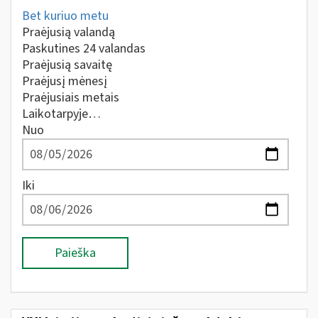
Bet kuriuo metu
Praėjusią valandą
Paskutines 24 valandas
Praėjusią savaitę
Praėjusį mėnesį
Praėjusiais metais
Laikotarpyje…
Nuo
Iki
Paieška