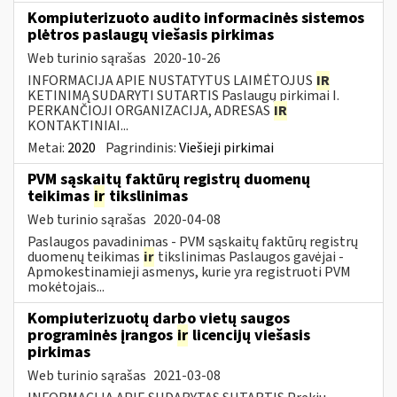
Kompiuterizuoto audito informacinės sistemos
plėtros paslaugų viešasis pirkimas
Web turinio sąrašas
2020-10-26
INFORMACIJA APIE NUSTATYTUS LAIMĖTOJUS
IR
KETINIMĄ SUDARYTI SUTARTIS Paslaugų pirkimai I.
PERKANČIOJI ORGANIZACIJA, ADRESAS
IR
KONTAKTINIAI...
Metai:
2020
Pagrindinis:
Viešieji pirkimai
PVM sąskaitų faktūrų registrų duomenų
teikimas
ir
tikslinimas
Web turinio sąrašas
2020-04-08
Paslaugos pavadinimas - PVM sąskaitų faktūrų registrų
duomenų teikimas
ir
tikslinimas Paslaugos gavėjai -
Apmokestinamieji asmenys, kurie yra registruoti PVM
mokėtojais...
Kompiuterizuotų darbo vietų saugos
programinės įrangos
ir
licencijų viešasis
pirkimas
Web turinio sąrašas
2021-03-08