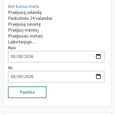
Bet kuriuo metu
Praėjusią valandą
Paskutines 24 valandas
Praėjusią savaitę
Praėjusį mėnesį
Praėjusiais metais
Laikotarpyje…
Nuo
Iki
Paieška