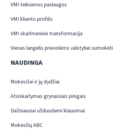
VMI teikiamos paslaugos
VMI kliento profilis
VMI skaitmeninė transformacija
Vienas langelis prievolėms valstybei sumokėti
NAUDINGA
Mokesčiai ir jų dydžiai
Atsiskaitymas grynaisiais pinigais
Dažniausiai užduodami klausimai
Mokesčių ABC