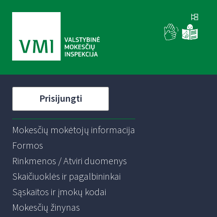
Prisijungti
Mokesčių mokėtojų informacija
Formos
Rinkmenos / Atviri duomenys
Skaičiuoklės ir pagalbininkai
Sąskaitos ir įmokų kodai
Mokesčių žinynas