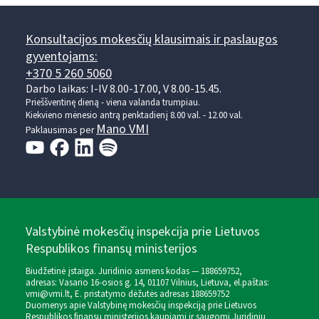
Konsultacijos mokesčių klausimais ir paslaugos
gyventojams:
+370 5 260 5060
Darbo laikas: I-IV 8.00-17.00, V 8.00-15.45.
Prieššventinę dieną - viena valanda trumpiau.
Kiekvieno mėnesio antrą penktadienį 8.00 val. - 12.00 val.
Mano VMI
Paklausimas per
Valstybinė mokesčių inspekcija prie Lietuvos
Respublikos finansų ministerijos
Biudžetinė įstaiga. Juridinio asmens kodas — 188659752,
adresas: Vasario 16-osios g. 14, 01107 Vilnius, Lietuva, el.paštas:
vmi@vmi.lt
, E. pristatymo dėžutės adresas 188659752
Duomenys apie Valstybinę mokesčių inspekciją prie Lietuvos
Respublikos finansų ministerijos kaupiami ir saugomi Juridinių