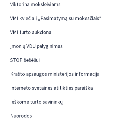
Viktorina moksleiviams
VMI kviečia į „Pasimatymą su mokesčiais“
VMI turto aukcionai
Įmonių VDU palyginimas
STOP šešėliui
Krašto apsaugos ministerijos informacija
Interneto svetainės atitikties paraiška
Ieškome turto savininkų
Nuorodos