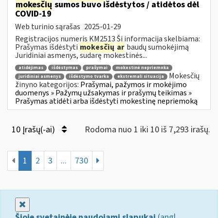
mokesčių
sumos buvo išdėstytos / atidėtos dėl
COVID-19
Web turinio sąrašas
2025-01-29
Registracijos numeris KM2513 Ši informacija skelbiama:
Prašymas išdėstyti
mokesčių
ar
baudų sumokėjimą
Juridiniai asmenys, sudarę mokestinės...
atidėjimas
išdėstymas
prašymai
mokestinė nepriemoka
Mokesčių
juridiniai asmenys
išdėstymo tvarka
ekstremali situacija
žinyno kategorijos:
Prašymai, pažymos ir mokėjimo
duomenys » Pažymų užsakymas ir prašymų teikimas »
Prašymas atidėti arba išdėstyti mokestinę nepriemoką
10 Įrašų(-ai)
Rodoma nuo 1 iki 10 iš 7,293 irašų.
1
2
3
...
730
Uždaryti
Šioje svetainėje naudojami slapukai
(angl.