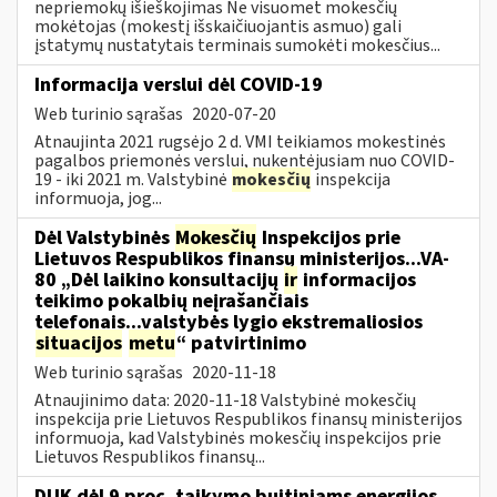
nepriemokų išieškojimas Ne visuomet mokesčių
mokėtojas (mokestį išskaičiuojantis asmuo) gali
įstatymų nustatytais terminais sumokėti mokesčius...
Informacija verslui dėl COVID-19
Web turinio sąrašas
2020-07-20
Atnaujinta 2021 rugsėjo 2 d. VMI teikiamos mokestinės
pagalbos priemonės verslui, nukentėjusiam nuo COVID-
19 - iki 2021 m. Valstybinė
mokesčių
inspekcija
informuoja, jog...
Dėl Valstybinės
Mokesčių
Inspekcijos prie
Lietuvos Respublikos finansų ministerijos...VA-
80 „Dėl laikino konsultacijų
ir
informacijos
teikimo pokalbių neįrašančiais
telefonais...valstybės lygio ekstremaliosios
situacijos
metu
“ patvirtinimo
Web turinio sąrašas
2020-11-18
Atnaujinimo data: 2020-11-18 Valstybinė mokesčių
inspekcija prie Lietuvos Respublikos finansų ministerijos
informuoja, kad Valstybinės mokesčių inspekcijos prie
Lietuvos Respublikos finansų...
DUK dėl 9 proc. taikymo buitiniams energijos