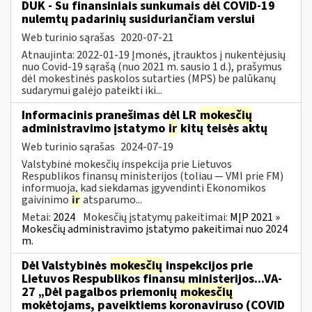
DUK - Su finansiniais sunkumais dėl COVID-19
nulemtų padarinių susiduriančiam verslui
Web turinio sąrašas
2020-07-21
Atnaujinta: 2022-01-19 Įmonės, įtrauktos į nukentėjusių
nuo Covid-19 sąrašą (nuo 2021 m. sausio 1 d.), prašymus
dėl mokestinės paskolos sutarties (MPS) be palūkanų
sudarymui galėjo pateikti iki...
Informacinis pranešimas dėl LR
mokesčių
administravimo įstatymo
ir
kitų teisės aktų
Web turinio sąrašas
2024-07-19
Valstybinė mokesčių inspekcija prie Lietuvos
Respublikos finansų ministerijos (toliau — VMI prie FM)
informuoja, kad siekdamas įgyvendinti Ekonomikos
gaivinimo
ir
atsparumo...
Metai:
2024
Mokesčių įstatymų pakeitimai:
MĮP 2021 »
Mokesčių administravimo įstatymo pakeitimai nuo 2024
m.
Dėl Valstybinės
mokesčių
inspekcijos prie
Lietuvos Respublikos finansų ministerijos...VA-
27 „Dėl pagalbos priemonių
mokesčių
mokėtojams, paveiktiems koronaviruso (COVID