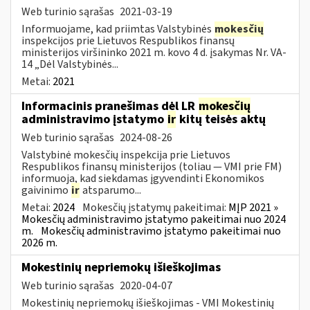
Web turinio sąrašas
2021-03-19
Informuojame, kad priimtas Valstybinės
mokesčių
inspekcijos prie Lietuvos Respublikos finansų
ministerijos viršininko 2021 m. kovo 4 d. įsakymas Nr. VA-
14 „Dėl Valstybinės...
Metai:
2021
Informacinis pranešimas dėl LR
mokesčių
administravimo įstatymo
ir
kitų teisės aktų
Web turinio sąrašas
2024-08-26
Valstybinė mokesčių inspekcija prie Lietuvos
Respublikos finansų ministerijos (toliau — VMI prie FM)
informuoja, kad siekdamas įgyvendinti Ekonomikos
gaivinimo
ir
atsparumo...
Metai:
2024
Mokesčių įstatymų pakeitimai:
MĮP 2021 »
Mokesčių administravimo įstatymo pakeitimai nuo 2024
m.
Mokesčių administravimo įstatymo pakeitimai nuo
2026 m.
Mokestinių nepriemokų išieškojimas
Web turinio sąrašas
2020-04-07
Mokestinių nepriemokų išieškojimas - VMI Mokestinių