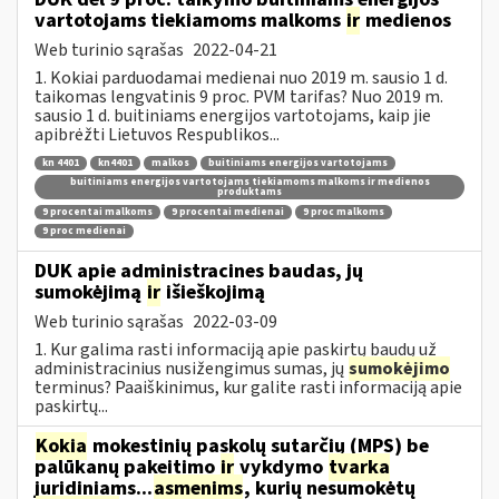
vartotojams tiekiamoms malkoms
ir
medienos
Web turinio sąrašas
2022-04-21
1. Kokiai parduodamai medienai nuo 2019 m. sausio 1 d.
taikomas lengvatinis 9 proc. PVM tarifas? Nuo 2019 m.
sausio 1 d. buitiniams energijos vartotojams, kaip jie
apibrėžti Lietuvos Respublikos...
kn 4401
kn4401
malkos
buitiniams energijos vartotojams
buitiniams energijos vartotojams tiekiamoms malkoms ir medienos
produktams
9 procentai malkoms
9 procentai medienai
9 proc malkoms
9 proc medienai
DUK apie administracines baudas, jų
sumokėjimą
ir
išieškojimą
Web turinio sąrašas
2022-03-09
1. Kur galima rasti informaciją apie paskirtų baudų už
administracinius nusižengimus sumas, jų
sumokėjimo
terminus? Paaiškinimus, kur galite rasti informaciją apie
paskirtų...
Kokia
mokestinių paskolų sutarčių (MPS) be
palūkanų pakeitimo
ir
vykdymo
tvarka
juridiniams...
asmenims
, kurių nesumokėtų