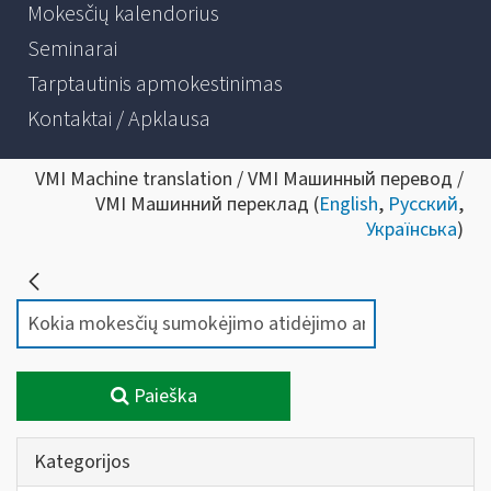
Mokesčių kalendorius
Seminarai
Tarptautinis apmokestinimas
Kontaktai / Apklausa
VMI Machine translation / VMI Машинный перевод /
VMI Машинний переклад (
English
,
Русский
,
Українська
)
Paieška
Kategorijos