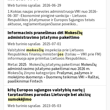
Web turinio sąrašas
2026-06-29
1.Kokias naujas prievoles administruoja VMI nuo 2026-
06-30? -Ekonominė piniginė sankcija – Lietuvos
Respublikos įstatymuose ir Europos Sąjungos teisės
aktuose, reglamentuojančiuose poveikio...
Informacinis pranešimas dėl
Mokesčių
administravimo įstatymo pakeitimo
Web turinio sąrašas
2025-07-01
Valstybinė
mokesčių
inspekcija prie Lietuvos
Respublikos finansų ministeri
jos
(toliau — VMI prie FM)
informuoja apie priimtus Lietuvos Respublikos...
Metai:
2025
Mokesčių įstatymų pakeitimai:
Mokesčių
administravimo įstatymo pakeitimai nuo 2026 m.
Mokesčių žinyno kategorijos:
Prašymai, pažymos ir
mokėjimo duomenys » Duomenų teikimas VMI » Raštai,
paaiškinimai Fintech
kitų Europos sąjungos valstybių narių į
tarptautines parodas Lietuvoje bei akcizų
sumokėjimo
Web turinio sąrašas
2023-05-03