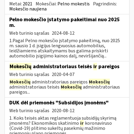
Metai:
2021
Mokesčiai:
Pelno mokestis
Pagrindinis:
Mokesčio naujiena
Pelno mokesčio įstatymo pakeitimai nuo 2025
m.
Web turinio sąrašas
2024-08-12
1.Pagal Pelno mokesčio įstatymo pakeitimą, nuo 2025
m. sausio 1 d. įsigijus lengvuosius automobilius,
leidžiamiems atskaitymams bus galima priskirti
automobilio įsigijimo kainos dalį, neviršijančią...
Mokesčių
administratoriaus teisės
ir
pareigos
Web turinio sąrašas
2020-04-07
Mokesčių
administratoriaus pareigos
Mokesčių
administratoriaus teisės
Mokesčių
administratoriaus
pareigos...
DUK dėl priemonės "Subsidijos įmonėms"
Web turinio sąrašas
2020-08-12
1. Koks teisės aktas reglamentuoja subsidijų skyrimą
įmonėms? Ekonomikos skatinimo
ir
koronaviruso
(Covid-19) plitimo sukeltų pasekmių mažinimo
priemonių plano priemonės...