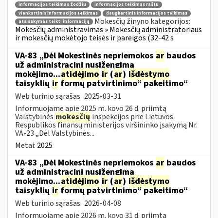
informacijos teikimas žodžiu
informacijos teikimas raštu
vienkartinis informacijos teikimas
daugkartinis informacijos teikimas
Mokesčių žinyno kategorijos:
atsisakymas teikti informaciją
Mokesčių administravimas » Mokesčių administratoriaus
ir mokesčių mokėtojo teisės ir pareigos (32-42 s
VA-83 „Dėl Mokestinės nepriemokos
ar
baudos
už administracinį nusižengimą
mokėjimo...
atidėjimo
ir
(
ar
)
išdėstymo
taisyklių
ir
formų patvirtinimo“ pakeitimo“
Web turinio sąrašas
2025-03-31
Informuojame apie 2025 m. kovo 26 d. priimtą
Valstybinės
mokesčių
inspekcijos prie Lietuvos
Respublikos finansų ministerijos viršininko įsakymą Nr.
VA-23 „Dėl Valstybinės...
Metai:
2025
VA-83 „Dėl Mokestinės nepriemokos
ar
baudos
už administracinį nusižengimą
mokėjimo...
atidėjimo
ir
(
ar
)
išdėstymo
taisyklių
ir
formų patvirtinimo“ pakeitimo“
Web turinio sąrašas
2026-04-08
Informuojame apie 2026 m. kovo 31 d. priimtą