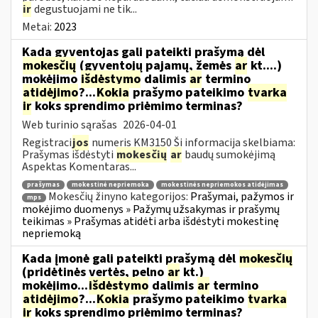
ir
degustuojami ne tik...
Metai:
2023
Kada gyventojas gali pateikti prašymą dėl
mokesčių
(gyventojų pajamų, žemės
ar
kt....)
mokėjimo
išdėstymo
dalimis
ar
termino
atidėjimo
?...
Kokia
prašymo pateikimo
tvarka
ir
koks sprendimo priėmimo terminas?
Web turinio sąrašas
2026-04-01
Registraci
jos
numeris KM3150 Ši informacija skelbiama:
Prašymas išdėstyti
mokesčių
ar
baudų sumokėjimą
Aspektas Komentaras...
prašymas
mokestinė nepriemoka
mokestinės nepriemokos atidėjimas
Mokesčių žinyno kategorijos:
Prašymai, pažymos ir
mps
mokėjimo duomenys » Pažymų užsakymas ir prašymų
teikimas » Prašymas atidėti arba išdėstyti mokestinę
nepriemoką
Kada įmonė gali pateikti prašymą dėl
mokesčių
(pridėtinės vertės, pelno
ar
kt.)
mokėjimo...
išdėstymo
dalimis
ar
termino
atidėjimo
?...
Kokia
prašymo pateikimo
tvarka
ir
koks sprendimo priėmimo terminas?