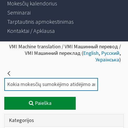
Mokesčių kalendorius
Seminarai
Tarptautinis apmokestinimas
Kontaktai / Apklausa
VMI Machine translation / VMI Машинный перевод /
VMI Машинний переклад (
English
,
Русский
,
Українська
)
Paieška
Kategorijos