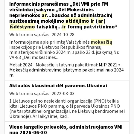
Informacinis pranešimas „Dėl VMI prie FM
viršininko įsakymo „Dėl Mokestinės
nepriemokos
ar
...baudos už administracinį
nusižengimą mokėjimo
atidėjimo
ir
(
ar
)
išdėstymo
taisyklių...
ir
formų patvirtinimo“
Web turinio sąrašas
2024-10-28
Informuojame apie priimtą Valstybinės
mokesčių
inspekcijos prie Lietuvos Respublikos finansų
ministerijos viršininko 2024 m. spalio 23 d. įsakymą Nr.
VA-83 „Dėl mokestinės...
Metai:
2024
Mokesčių įstatymų pakeitimai:
MĮP 2021 »
Mokesčių administravimo įstatymo pakeitimai nuo 2024
m.
Aktualūs klausimai dėl paramos Ukrainai
Web turinio sąrašas
2022-03-03
1.Lietuvos pelno nesiekianti organizacija (PNO) teikia
kitai Lietuvos PNO paramą, o ši perveda Ukrainos PNO
(ne tarptautinei organizacijai, ne Lietuvių bendruomenei
Ukrainoje). Ar laikysime, kad...
Vieno langelio prievolės, administruojamos VMI
nuo 2026-06-30