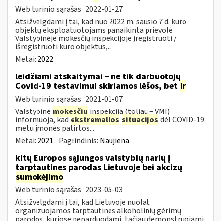
Web turinio sąrašas
2022-01-27
Atsižvelgdami į tai, kad nuo 2022 m. sausio 7 d. kuro
objektų eksploatuotojams panaikinta prievolė
Valstybinėje mokesčių inspekcijoje įregistruoti /
išregistruoti kuro objektus,...
Metai:
2022
leidžiami atskaitymai – ne tik darbuotojų
Covid-19 testavimui skiriamos lėšos, bet
ir
Web turinio sąrašas
2021-01-07
Valstybinė
mokesčių
inspekcija (toliau – VMI)
informuoja, kad
ekstremalios
situacijos
dėl COVID-19
metu įmonės patirtos...
Metai:
2021
Pagrindinis:
Naujiena
kitų Europos sąjungos valstybių narių į
tarptautines parodas Lietuvoje bei akcizų
sumokėjimo
Web turinio sąrašas
2023-05-03
Atsižvelgdami į tai, kad Lietuvoje nuolat
organizuojamos tarptautinės alkoholinių gėrimų
parodos, kuriose neparduodami, tačiau demonstruojami