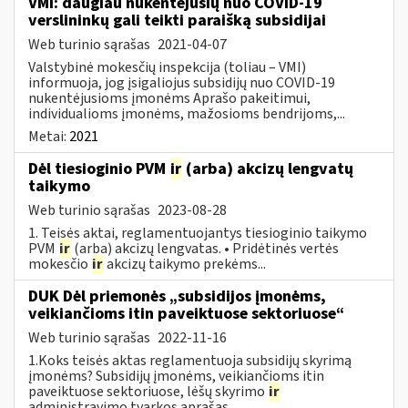
VMI: daugiau nukentėjusių nuo COVID-19
verslininkų gali teikti paraišką subsidijai
Web turinio sąrašas
2021-04-07
Valstybinė mokesčių inspekcija (toliau – VMI)
informuoja, jog įsigaliojus subsidijų nuo COVID-19
nukentėjusioms įmonėms Aprašo pakeitimui,
individualioms įmonėms, mažosioms bendrijoms,...
Metai:
2021
Dėl tiesioginio PVM
ir
(arba) akcizų lengvatų
taikymo
Web turinio sąrašas
2023-08-28
1. Teisės aktai, reglamentuojantys tiesioginio taikymo
PVM
ir
(arba) akcizų lengvatas. • Pridėtinės vertės
mokesčio
ir
akcizų taikymo prekėms...
DUK Dėl priemonės „subsidijos įmonėms,
veikiančioms itin paveiktuose sektoriuose“
Web turinio sąrašas
2022-11-16
1.Koks teisės aktas reglamentuoja subsidijų skyrimą
įmonėms? Subsidijų įmonėms, veikiančioms itin
paveiktuose sektoriuose, lėšų skyrimo
ir
administravimo tvarkos aprašas...