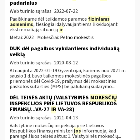
padarinius
Web turinio sąrašas
2022-07-22
Paaiškiname dėl teikiamos paramos
fiziniams
asmenims
, tiesiogiai dalyvaujantiems likviduojant
ekstremaliąją situaciją
ir
...
Metai:
2022
Mokesčiai:
Pelno mokestis
DUK dėl pagalbos vykdantiems individualią
veiklą
Web turinio sąrašas
2020-08-12
Atnaujinta 2022-01-19 Gyventojai, kuriems nuo 2021 m.
sausio 1 d. buvo taikomos mokestinės pagalbos
priemonės dėl Covid-19, prašymus dėl mokestinės
paskolos sutarties (MPS) be palūkanų sudarymo...
DĖL TEISĖS AKTŲ (VALSTYBINĖS
MOKESČIŲ
INSPEKCIJOS PRIE LIETUVOS RESPUBLIKOS
FINANSŲ...VA-27
IR
VA-28)
Web turinio sąrašas
2021-04-13
Valstybinė mokesčių inspekcija prie Lietuvos
Respublikos finansų ministeri
jos
informuoja, kad
parengė šiuos teisės aktus: 1. Valstybinės mokesčių...