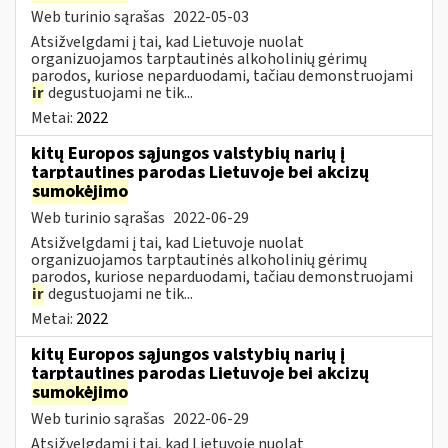
Web turinio sąrašas
2022-05-03
Atsižvelgdami į tai, kad Lietuvoje nuolat
organizuojamos tarptautinės alkoholinių gėrimų
parodos, kuriose neparduodami, tačiau demonstruojami
ir
degustuojami ne tik...
Metai:
2022
kitų Europos sąjungos valstybių narių į
tarptautines parodas Lietuvoje bei akcizų
sumokėjimo
Web turinio sąrašas
2022-06-29
Atsižvelgdami į tai, kad Lietuvoje nuolat
organizuojamos tarptautinės alkoholinių gėrimų
parodos, kuriose neparduodami, tačiau demonstruojami
ir
degustuojami ne tik...
Metai:
2022
kitų Europos sąjungos valstybių narių į
tarptautines parodas Lietuvoje bei akcizų
sumokėjimo
Web turinio sąrašas
2022-06-29
Atsižvelgdami į tai, kad Lietuvoje nuolat