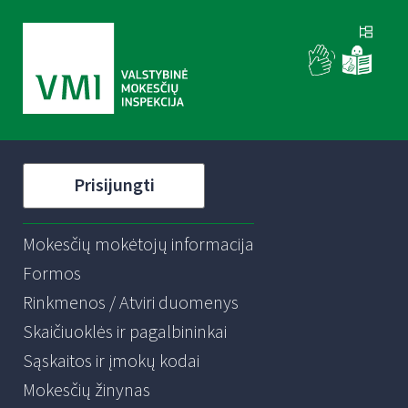
Prisijungti
Mokesčių mokėtojų informacija
Formos
Rinkmenos / Atviri duomenys
Skaičiuoklės ir pagalbininkai
Sąskaitos ir įmokų kodai
Mokesčių žinynas