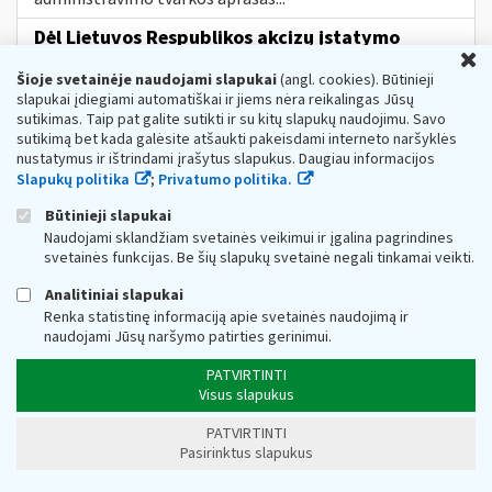
Dėl Lietuvos Respublikos akcizų įstatymo
U
pakeitimo nuo 2023 m. vasario 13 d.
Šioje svetainėje naudojami slapukai
(angl. cookies). Būtinieji
Web turinio sąrašas
2023-02-10
slapukai įdiegiami automatiškai ir jiems nėra reikalingas Jūsų
Informuojame, kad, vadovaujantis Lietuvos Respublikos
sutikimas. Taip pat galite sutikti ir su kitų slapukų naudojimu. Savo
akcizų įstatymo (toliau − AĮ) pakeitimu Nr. XIV-777[1],
sutikimą bet kada galėsite atšaukti pakeisdami interneto naršyklės
nuo 2023 m. vasario 13 d. įsigalioja šie AĮ pakeitimai:
nustatymus ir ištrindami įrašytus slapukus. Daugiau informacijos
nustatoma, kad akcizais...
Slapukų politika
;
Privatumo politika.
Metai:
2023
Mokesčių įstatymų pakeitimai:
MĮP 2021 »
Akcizų mokesčių pakeitimai nuo 2023 m.
Būtinieji slapukai
Naudojami sklandžiam svetainės veikimui ir įgalina pagrindines
DUK Dėl priemonės „subsidijos įmonėms,
svetainės funkcijas. Be šių slapukų svetainė negali tinkamai veikti.
veikiančioms itin paveiktuose sektoriuose“
Analitiniai slapukai
Web turinio sąrašas
2022-11-16
Renka statistinę informaciją apie svetainės naudojimą ir
1. Koks teisės aktas reglamentuoja subsidijų skyrimą
naudojami Jūsų naršymo patirties gerinimui.
įmonėms? Subsidijų įmonėms, veikiančioms itin
paveiktuose sektoriuose, lėšų skyrimo
ir
PATVIRTINTI
administravimo tvarkos...
Visus slapukus
Kokia
tvarka
gyventojams taikomos
PATVIRTINTI
nekilnojamojo turto mokesčio lengvatos?
Pasirinktus slapukus
Web turinio sąrašas
2026-01-07