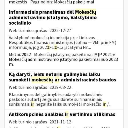
mokestis
Pagrindinis:
Mokesčių pakeitimai
Informacinis pranešimas dėl
Mokesčių
administravimo įstatymo, Valstybinio
socialinio
Web turinio sąrašas
2022-12-27
Valstybinė mokesčių inspekcija prie Lietuvos
Respublikos finansų ministerijos (toliau — VMI prie FM)
informuoja, jog 202
2
-1
2
-13 įstatymu Nr....
Metai:
2022
Mokesčių įstatymų pakeitimai:
MĮP 2021 »
Mokesčių administravimo įstatymo pakeitimai nuo 2023
m.
Ką daryti, jeigu neturiu galimybės laiku
sumokėti
mokesčių
ar
administracinės baudos
Web turinio sąrašas
2019-03-22
Klausimynas dėl galimybės sudaryti mokestinės
paskolos sutartį Jeigu susidūrėte su finansiniais
sunkumais
ir
negalite laiku sumokėti mokesčio
ir
/...
Antikorupcinės analizės
ir
vertinimo atlikimas
Web turinio sąrašas
2021-11-12