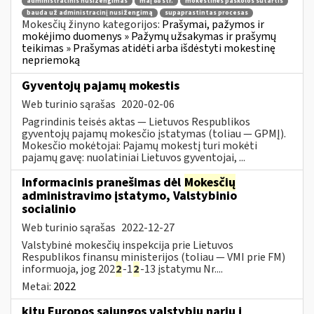
administracinis nusižengimas
maį 88 str.
mokestinės paskolos sutartis
bauda už administracinį nusižengimą
supaprastintas procesas
Mokesčių žinyno kategorijos:
Prašymai, pažymos ir
mokėjimo duomenys » Pažymų užsakymas ir prašymų
teikimas » Prašymas atidėti arba išdėstyti mokestinę
nepriemoką
Gyventojų pajamų mokestis
Web turinio sąrašas
2020-02-06
Pagrindinis teisės aktas — Lietuvos Respublikos
gyventojų pajamų mokesčio įstatymas (toliau — GPMĮ).
Mokesčio mokėtojai: Pajamų mokestį turi mokėti
pajamų gavę: nuolatiniai Lietuvos gyventojai, ...
Informacinis pranešimas dėl
Mokesčių
administravimo įstatymo, Valstybinio
socialinio
Web turinio sąrašas
2022-12-27
Valstybinė mokesčių inspekcija prie Lietuvos
Respublikos finansų ministerijos (toliau — VMI prie FM)
informuoja, jog 202
2
-1
2
-13 įstatymu Nr....
Metai:
2022
kitų Europos sąjungos valstybių narių į