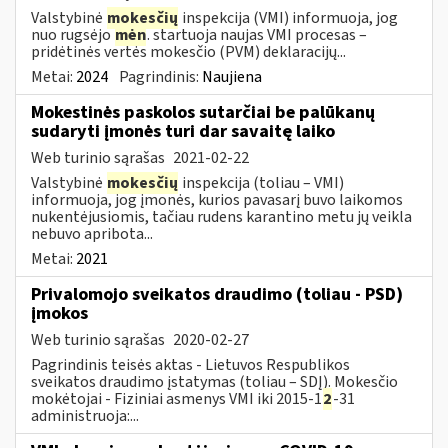
Valstybinė
mokesčių
inspekcija (VMI) informuoja, jog
nuo rugsėjo
mėn
. startuoja naujas VMI procesas –
pridėtinės vertės mokesčio (PVM) deklaracijų...
Metai:
2024
Pagrindinis:
Naujiena
Mokestinės paskolos sutarčiai be palūkanų
sudaryti įmonės turi dar savaitę laiko
Web turinio sąrašas
2021-02-22
Valstybinė
mokesčių
inspekcija (toliau – VMI)
informuoja, jog įmonės, kurios pavasarį buvo laikomos
nukentėjusiomis, tačiau rudens karantino metu jų veikla
nebuvo apribota...
Metai:
2021
Privalomojo sveikatos draudimo (toliau - PSD)
įmokos
Web turinio sąrašas
2020-02-27
Pagrindinis teisės aktas - Lietuvos Respublikos
sveikatos draudimo įstatymas (toliau – SDĮ). Mokesčio
mokėtojai - Fiziniai asmenys VMI iki 2015-1
2
-31
administruoja:...