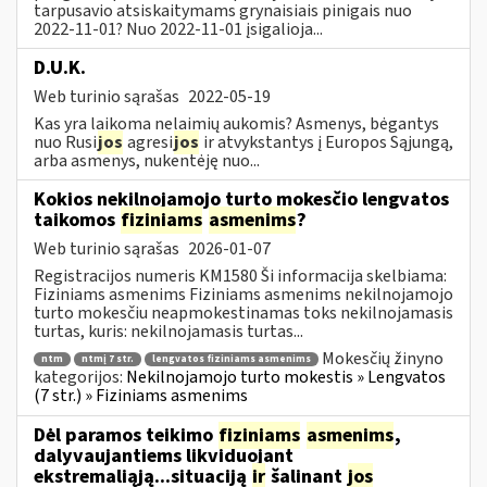
tarpusavio atsiskaitymams grynaisiais pinigais nuo
2022-11-01? Nuo 2022-11-01 įsigalioja...
D.U.K.
Web turinio sąrašas
2022-05-19
Kas yra laikoma nelaimių aukomis? Asmenys, bėgantys
nuo Rusi
jos
agresi
jos
ir atvykstantys į Europos Sąjungą,
arba asmenys, nukentėję nuo...
Kokios nekilnojamojo turto mokesčio lengvatos
taikomos
fiziniams
asmenims
?
Web turinio sąrašas
2026-01-07
Registracijos numeris KM1580 Ši informacija skelbiama:
Fiziniams asmenims Fiziniams asmenims nekilnojamojo
turto mokesčiu neapmokestinamas toks nekilnojamasis
turtas, kuris: nekilnojamasis turtas...
Mokesčių žinyno
ntm
ntmį 7 str.
lengvatos fiziniams asmenims
kategorijos:
Nekilnojamojo turto mokestis » Lengvatos
(7 str.) » Fiziniams asmenims
Dėl paramos teikimo
fiziniams
asmenims
,
dalyvaujantiems likviduojant
ekstremaliąją...situaciją
ir
šalinant
jos