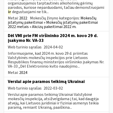
organizuojamos tarptautinės alkoholinių gėrimų
parodos, kuriose neparduodami, tačiau demonstruojami
ir
degustuojami ne tik...
Metai:
2022
Mokesčių žinyno kategorijos:
Mokesčių
įstatymų pakeitimai » Mokesčių įstatymų pakeitimai
2022 metais » Akcizų pakeitimai 2022 m.
Dėl VMI prie FM viršininko 2024 m. kovo 29 d.
įsakymo Nr. VA-33
Web turinio sąrašas
2024-04-02
Informuojame, kad 2024 m. kovo 29 d. priimtas
Valstybinės mokesčių inspekcijos prie Lietuvos
Respublikos finansų ministerijos viršininko įsakymas Nr.
VA-33 „Dėl Elektroninio kvito naudojimo...
Metai:
2024
Verslui apie paramos teikimą Ukrainai
Web turinio sąrašas
2022-03-02
Verslui apie paramos teikimą Ukrainai Valstybinė
mokesčių inspekcija, atsižvelgdama į tai, kad daugėja
atvejų, kai Lietuvos juridiniai ir fiziniai asmenys teikia
paramą, remiant Ukrainą, paaiškina...