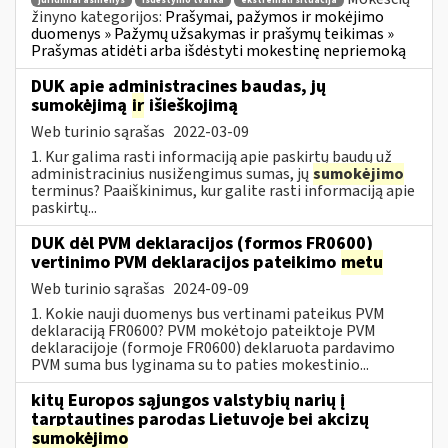
juridiniai asmenys
išdėstymo tvarka
ekstremali situacija
žinyno kategorijos:
Prašymai, pažymos ir mokėjimo
duomenys » Pažymų užsakymas ir prašymų teikimas »
Prašymas atidėti arba išdėstyti mokestinę nepriemoką
DUK apie administracines baudas, jų
sumokėjimą
ir
išieškojimą
Web turinio sąrašas
2022-03-09
1. Kur galima rasti informaciją apie paskirtų baudų už
administracinius nusižengimus sumas, jų
sumokėjimo
terminus? Paaiškinimus, kur galite rasti informaciją apie
paskirtų...
DUK dėl PVM deklaracijos (formos FR0600)
vertinimo PVM deklaracijos pateikimo
metu
Web turinio sąrašas
2024-09-09
1. Kokie nauji duomenys bus vertinami pateikus PVM
deklaraciją FR0600? PVM mokėtojo pateiktoje PVM
deklaracijoje (formoje FR0600) deklaruota pardavimo
PVM suma bus lyginama su to paties mokestinio...
kitų Europos sąjungos valstybių narių į
tarptautines parodas Lietuvoje bei akcizų
sumokėjimo