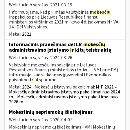
Web turinio sąrašas
2021-03-19
Informuojame, kad priimtas Valstybinės
mokesčių
inspekcijos prie Lietuvos Respublikos finansų
ministerijos viršininko 2021 m. kovo 4 d. įsakymas Nr. VA-
14 „Dėl Valstybinės...
Metai:
2021
Informacinis pranešimas dėl LR
mokesčių
administravimo įstatymo
ir
kitų teisės aktų
Web turinio sąrašas
2024-08-26
Valstybinė mokesčių inspekcija prie Lietuvos
Respublikos finansų ministerijos (toliau — VMI prie FM)
informuoja, kad siekdamas įgyvendinti Ekonomikos
gaivinimo
ir
atsparumo...
Metai:
2024
Mokesčių įstatymų pakeitimai:
MĮP 2021 »
Mokesčių administravimo įstatymo pakeitimai nuo 2024
m.
Mokesčių administravimo įstatymo pakeitimai nuo
2026 m.
Mokestinių nepriemokų išieškojimas
Web turinio sąrašas
2020-04-07
Mokestinių nepriemokų išieškojimas - VMI Mokestinių