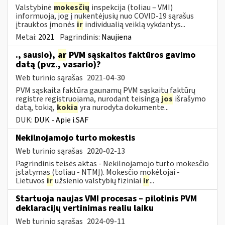
Valstybinė
mokesčių
inspekcija (toliau – VMI)
informuoja, jog į nukentėjusių nuo COVID-19 sąrašus
įtrauktos įmonės
ir
individualią veiklą vykdantys...
Metai:
2021
Pagrindinis:
Naujiena
., sausio),
ar
PVM sąskaitos faktūros gavimo
datą (pvz., vasario)?
Web turinio sąrašas
2021-04-30
PVM sąskaita faktūra gaunamų PVM sąskaitų faktūrų
registre registruojama, nurodant teisingą
jos
išrašymo
datą, tokią,
kokia
yra nurodyta dokumente...
DUK:
DUK - Apie i.SAF
Nekilnojamojo turto mokestis
Web turinio sąrašas
2020-02-13
Pagrindinis teisės aktas - Nekilnojamojo turto mokesčio
įstatymas (toliau - NTMĮ). Mokesčio mokėtojai -
Lietuvos
ir
užsienio valstybių fiziniai
ir
...
Startuoja naujas VMI procesas – pilotinis PVM
deklaracijų vertinimas realiu laiku
Web turinio sąrašas
2024-09-11