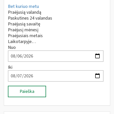
Bet kuriuo metu
Praėjusią valandą
Paskutines 24 valandas
Praėjusią savaitę
Praėjusį mėnesį
Praėjusiais metais
Laikotarpyje…
Nuo
Iki
Paieška