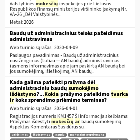
Valstybinės
mokesčių
inspekcijos prie Lietuvos
Respublikos finansų ministerijos viršininko įsakymą Nr.
VA-26 „Dėl Valstybinės...
Metai:
2026
Baudų už administracinius teisės pažeidimus
administravimas
Web turinio sąrašas
2020-04-09
Paslaugos pavadinimas - Baudų už administracinius
nusižengimus (toliau — AN baudų) administravimas
(asmens informavimas apie jam paskirtą AN baudą bei
jos sumokėjimą, išieškojimą, AN baudų...
Kada galima pateikti prašymą dėl
administracinių baudų
sumokėjimo
išdėstymo
?...
Kokia
prašymo pateikimo
tvarka
ir
koks sprendimo priėmimo terminas?
Web turinio sąrašas
2026-04-01
Registracijos numeris KM1457 Ši informacija skelbiama:
Prašymas išdėstyti
mokesčių
ar
baudų sumokėjimą
Aspektas Komentaras Susidūrus su...
atidėjimas
išdėstymas
nauda
mokestinė nepriemoka