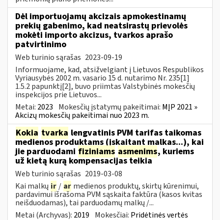
Dėl importuojamų akcizais apmokestinamų
prekių gabenimo, kad neatsirastų prievolės
mokėti importo akcizus, tvarkos aprašo
patvirtinimo
Web turinio sąrašas
2023-09-19
Informuojame, kad, atsižvelgiant į Lietuvos Respublikos
Vyriausybės 2002 m. vasario 15 d. nutarimo Nr. 235[1]
1.5.2 papunktį[2], buvo priimtas Valstybinės mokesčių
inspekcijos prie Lietuvos...
Metai:
2023
Mokesčių įstatymų pakeitimai:
MĮP 2021 »
Akcizų mokesčių pakeitimai nuo 2023 m.
Kokia
tvarka
lengvatinis PVM tarifas taikomas
medienos produktams (įskaitant malkas...), kai
jie parduodami
fiziniams
asmenims
, kuriems
už kietą kurą kompensacijas teikia
Web turinio sąrašas
2019-03-08
Kai malkų
ir
/
ar
medienos produktų, skirtų kūrenimui,
pardavimui išrašoma PVM sąskaita faktūra (kasos kvitas
neišduodamas), tai parduodamų malkų /...
Metai (Archyvas):
2019
Mokesčiai:
Pridėtinės vertės