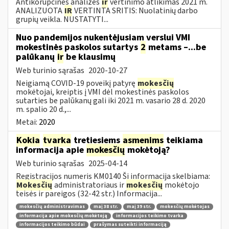
Antikorupcinės analizės
ir
vertinimo atlikimas 2021 m.
ANALIZUOTA
IR
VERTINTA SRITIS: Nuolatinių darbo
grupių veikla. NUSTATYTI...
Nuo pandemijos nukentėjusiam verslui VMI
mokestinės paskolos sutartys
2
metams –...be
palūkanų
ir
be klausimų
Web turinio sąrašas
2020-10-27
Neigiamą COVID-19 poveikį patyrę
mokesčių
mokėtojai, kreiptis į VMI dėl mokestinės paskolos
sutarties be palūkanų gali iki 2021 m. vasario 28 d. 2020
m. spalio 20 d.,...
Metai:
2020
Kokia
tvarka
tretiesiems
asmenims
teikiama
informacija apie
mokesčių
mokėtoją?
Web turinio sąrašas
2025-04-14
Registracijos numeris KM0140 Ši informacija skelbiama:
Mokesčių
administratoriaus ir
mokesčių
mokėtojo
teisės ir pareigos (32-42 str.) Informacija...
mokesčių administravimas
maį 38 str.
maį 39 str.
mokesčių mokėtojas
informacija apie mokesčių mokėtoją
informacijos teikimo tvarka
informacijos teikimo būdai
prašymas suteikti informaciją