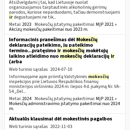
Atsižvelgdami į tai, kad Lietuvoje nuolat
organizuojamos tarptautinės alkoholinių gėrimų
parodos, kuriose neparduodami, tačiau demonstruojami
ir
degustuojami ne tik...
Metai:
2023
Mokesčių įstatymų pakeitimai:
MĮP 2021 »
Akcizų mokesčių pakeitimai nuo 2023 m.
Informacinis pranešimas dėl
Mokesčių
deklaracijų pateikimo, jų pateikimo
termino...pratęsimo
ir
mokesčių
mokėtojų
laikino atleidimo nuo
mokesčių
deklaracijų
ir
(arba
Web turinio sąrašas
2024-07-10
Informuojame apie priimtą Valstybinės
mokesčių
inspekcijos prie Lietuvos Respublikos finansų
ministerijos viršininko 2024 m. liepos 4 d. įsakymą Nr. VA-
54 „Dėl...
Metai:
2024
Mokesčių įstatymų pakeitimai:
MĮP 2021 »
Mokesčių administravimo įstatymo pakeitimai nuo 2024
m.
Aktualūs klausimai dėl mokestinės pagalbos
Web turinio sąrašas
2022-11-03