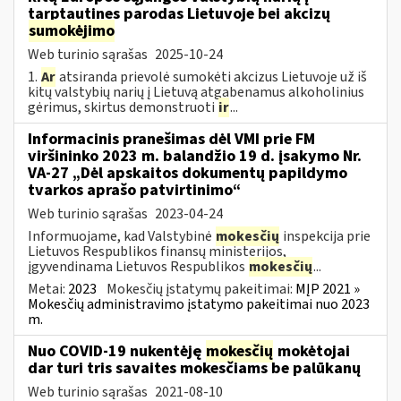
tarptautines parodas Lietuvoje bei akcizų
sumokėjimo
Web turinio sąrašas
2025-10-24
1.
Ar
atsiranda prievolė sumokėti akcizus Lietuvoje už iš
kitų valstybių narių į Lietuvą atgabenamus alkoholinius
gėrimus, skirtus demonstruoti
ir
...
Informacinis pranešimas dėl VMI prie FM
viršininko 2023 m. balandžio 19 d. įsakymo Nr.
VA-27 „Dėl apskaitos dokumentų papildymo
tvarkos aprašo patvirtinimo“
Web turinio sąrašas
2023-04-24
Informuojame, kad Valstybinė
mokesčių
inspekcija prie
Lietuvos Respublikos finansų ministerijos,
įgyvendinama Lietuvos Respublikos
mokesčių
...
Metai:
2023
Mokesčių įstatymų pakeitimai:
MĮP 2021 »
Mokesčių administravimo įstatymo pakeitimai nuo 2023
m.
Nuo COVID-19 nukentėję
mokesčių
mokėtojai
dar turi tris savaites mokesčiams be palūkanų
Web turinio sąrašas
2021-08-10