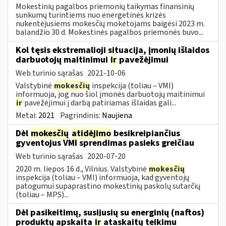
Mokestinių pagalbos priemonių taikymas finansinių
sunkumų turintiems nuo energetinės krizės
nukentėjusiems mokesčių mokėtojams baigėsi 2023 m.
balandžio 30 d. Mokestinės pagalbos priemonės buvo...
Kol tęsis ekstremalioji situacija, įmonių išlaidos
darbuotojų maitinimui
ir
pavežėjimui
Web turinio sąrašas
2021-10-06
Valstybinė
mokesčių
inspekcija (toliau – VMI)
informuoja, jog nuo šiol įmonės darbuotojų maitinimui
ir
pavežėjimui į darbą patiriamas išlaidas gali...
Metai:
2021
Pagrindinis:
Naujiena
Dėl
mokesčių
atidėjimo
besikreipiančius
gyventojus VMI sprendimas pasieks greičiau
Web turinio sąrašas
2020-07-20
2020 m. liepos 16 d., Vilnius. Valstybinė
mokesčių
inspekcija (toliau – VMI) informuoja, kad gyventojų
patogumui supaprastino mokestinių paskolų sutarčių
(toliau – MPS)...
Dėl pasikeitimų, susijusių su energinių (naftos)
produktų apskaita
ir
ataskaitų teikimu