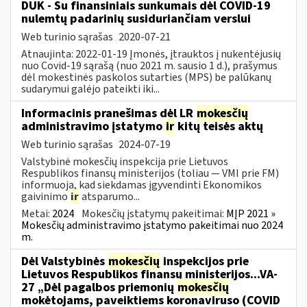
DUK - Su finansiniais sunkumais dėl COVID-19
nulemtų padarinių susiduriančiam verslui
Web turinio sąrašas
2020-07-21
Atnaujinta: 2022-01-19 Įmonės, įtrauktos į nukentėjusių
nuo Covid-19 sąrašą (nuo 2021 m. sausio 1 d.), prašymus
dėl mokestinės paskolos sutarties (MPS) be palūkanų
sudarymui galėjo pateikti iki...
Informacinis pranešimas dėl LR
mokesčių
administravimo įstatymo
ir
kitų teisės aktų
Web turinio sąrašas
2024-07-19
Valstybinė mokesčių inspekcija prie Lietuvos
Respublikos finansų ministerijos (toliau — VMI prie FM)
informuoja, kad siekdamas įgyvendinti Ekonomikos
gaivinimo
ir
atsparumo...
Metai:
2024
Mokesčių įstatymų pakeitimai:
MĮP 2021 »
Mokesčių administravimo įstatymo pakeitimai nuo 2024
m.
Dėl Valstybinės
mokesčių
inspekcijos prie
Lietuvos Respublikos finansų ministerijos...VA-
27 „Dėl pagalbos priemonių
mokesčių
mokėtojams, paveiktiems koronaviruso (COVID