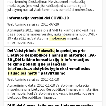
nepriemokų išieškojimas Ne visuomet mokesčių
mokėtojas (mokestį išskaičiuojantis asmuo) gali
įstatymų nustatytais terminais sumokėti mokesčius...
Informacija verslui dėl COVID-19
Web turinio sąrašas
2020-07-20
Atnaujinta 2021 rugsėjo 2 d. VMI teikiamos mokestinės
pagalbos priemonės verslui, nukentėjusiam nuo COVID-
19 - iki 2021 m. Valstybinė
mokesčių
inspekcija
informuoja, jog...
Dėl Valstybinės
Mokesčių
Inspekcijos prie
Lietuvos Respublikos finansų ministerijos...VA-
80 „Dėl laikino konsultacijų
ir
informacijos
teikimo pokalbių neįrašančiais
telefonais...valstybės lygio ekstremaliosios
situacijos
metu
“ patvirtinimo
Web turinio sąrašas
2020-11-18
Atnaujinimo data: 2020-11-18 Valstybinė mokesčių
inspekcija prie Lietuvos Respublikos finansų ministerijos
informuoja, kad Valstybinės mokesčių inspekcijos prie
Lietuvos Respublikos finansų...
DUK dėl 9 proc. taikymo buitiniams energijos