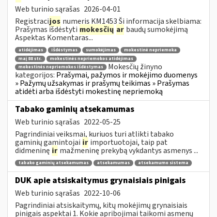
Web turinio sąrašas
2026-04-01
Registraci
jos
numeris KM1453 Ši informacija skelbiama:
Prašymas išdėstyti
mokesčių
ar
baudų sumokėjimą
Aspektas Komentaras...
atidėjimas
išdėstymas
sumokėjimas
mokestinė nepriemoka
maį 88 str.
mokestinės nepriemokos atidėjimas
Mokesčių žinyno
mokestinės nepriemokos išdėstymas
kategorijos:
Prašymai, pažymos ir mokėjimo duomenys
» Pažymų užsakymas ir prašymų teikimas » Prašymas
atidėti arba išdėstyti mokestinę nepriemoką
Tabako gaminių atsekamumas
Web turinio sąrašas
2022-05-25
Pagrindiniai veiksmai, kuriuos turi atlikti tabako
gaminių gamintojai
ir
importuotojai, taip pat
didmeninę
ir
mažmeninę prekybą vykdantys asmenys ...
tabako gaminių atsekamumas
atsekamumas
atsekamumo sistema
DUK apie atsiskaitymus grynaisiais pinigais
Web turinio sąrašas
2022-10-06
Pagrindiniai atsiskaitymų, kitų mokėjimų grynaisiais
pinigais aspektai 1. Kokie apribojimai taikomi asmenų