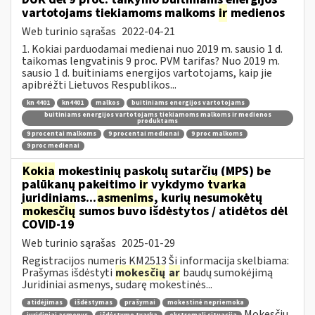
vartotojams tiekiamoms malkoms
ir
medienos
Web turinio sąrašas
2022-04-21
1. Kokiai parduodamai medienai nuo 2019 m. sausio 1 d.
taikomas lengvatinis 9 proc. PVM tarifas? Nuo 2019 m.
sausio 1 d. buitiniams energijos vartotojams, kaip jie
apibrėžti Lietuvos Respublikos...
kn 4401
kn4401
malkos
buitiniams energijos vartotojams
buitiniams energijos vartotojams tiekiamoms malkoms ir medienos
produktams
9 procentai malkoms
9 procentai medienai
9 proc malkoms
9 proc medienai
Kokia
mokestinių paskolų sutarčių (MPS) be
palūkanų pakeitimo
ir
vykdymo
tvarka
juridiniams...
asmenims
, kurių nesumokėtų
mokesčių
sumos buvo išdėstytos / atidėtos dėl
COVID-19
Web turinio sąrašas
2025-01-29
Registracijos numeris KM2513 Ši informacija skelbiama:
Prašymas išdėstyti
mokesčių
ar
baudų sumokėjimą
Juridiniai asmenys, sudarę mokestinės...
atidėjimas
išdėstymas
prašymai
mokestinė nepriemoka
Mokesčių