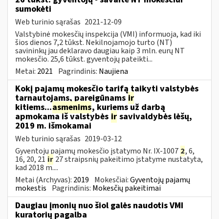
sumokėti
Web turinio sąrašas
2021-12-09
Valstybinė mokesčių inspekcija (VMI) informuoja, kad iki
šios dienos 7,2 tūkst. Nekilnojamojo turto (NT)
savininkų jau deklaravo daugiau kaip 3 mln. eurų NT
mokesčio. 25,6 tūkst. gyventojų pateikti...
Metai:
2021
Pagrindinis:
Naujiena
Kokį pajamų mokesčio tarifą taikyti valstybės
tarnautojams, pareigūnams
ir
kitiems...
asmenims
, kuriems už darbą
apmokama iš valstybės
ir
savivaldybės lėšų,
2019 m. išmokamai
Web turinio sąrašas
2019-03-12
Gyventojų pajamų mokesčio įstatymo Nr. IX-1007
2
, 6,
16, 20, 21
ir
27 straipsnių pakeitimo įstatyme nustatyta,
kad 2018 m....
Metai (Archyvas):
2019
Mokesčiai:
Gyventojų pajamų
mokestis
Pagrindinis:
Mokesčių pakeitimai
Daugiau įmonių nuo šiol galės naudotis VMI
kuratorių pagalba