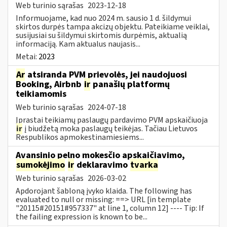
Web turinio sąrašas
2023-12-18
Informuojame, kad nuo 2024 m. sausio 1 d. šildymui
skirtos durpės tampa akcizų objektu. Pateikiame veiklai,
susijusiai su šildymui skirtomis durpėmis, aktualią
informaciją. Kam aktualus naujasis...
Metai:
2023
Ar
atsiranda PVM prievolės, jei naudojuosi
Booking, Airbnb
ir
panašių platformų
teikiamomis
Web turinio sąrašas
2024-07-18
Įprastai teikiamų paslaugų pardavimo PVM apskaičiuoja
ir
į biudžetą moka paslaugų teikėjas. Tačiau Lietuvos
Respublikos apmokestinamiesiems...
Avansinio pelno mokesčio apskaičiavimo,
sumokėjimo
ir
deklaravimo
tvarka
Web turinio sąrašas
2026-03-02
Apdorojant šabloną įvyko klaida. The following has
evaluated to null or missing: ==> URL [in template
"20115#20151#957337" at line 1, column 12] ---- Tip: If
the failing expression is known to be...