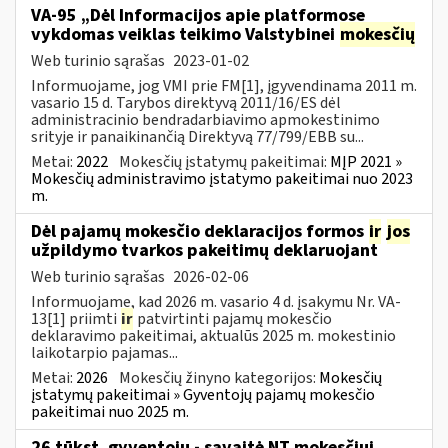
VA-95 „Dėl Informacijos apie platformose
vykdomas veiklas teikimo Valstybinei
mokesčių
Web turinio sąrašas
2023-01-02
Informuojame, jog VMI prie FM[1], įgyvendinama 2011 m.
vasario 15 d. Tarybos direktyvą 2011/16/ES dėl
administracinio bendradarbiavimo apmokestinimo
srityje ir panaikinančią Direktyvą 77/799/EBB su...
Metai:
2022
Mokesčių įstatymų pakeitimai:
MĮP 2021 »
Mokesčių administravimo įstatymo pakeitimai nuo 2023
m.
Dėl pajamų mokesčio deklaracijos formos
ir
jos
užpildymo tvarkos pakeitimų deklaruojant
Web turinio sąrašas
2026-02-06
Informuojame, kad 2026 m. vasario 4 d. įsakymu Nr. VA-
13[1] priimti
ir
patvirtinti pajamų mokesčio
deklaravimo pakeitimai, aktualūs 2025 m. mokestinio
laikotarpio pajamas...
Metai:
2026
Mokesčių žinyno kategorijos:
Mokesčių
įstatymų pakeitimai » Gyventojų pajamų mokesčio
pakeitimai nuo 2025 m.
26 tūkst. gyventojų - savaitė NT mokesčiui