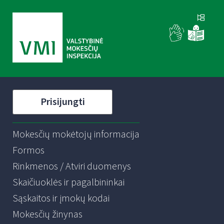
Prisijungti
Mokesčių mokėtojų informacija
Formos
Rinkmenos / Atviri duomenys
Skaičiuoklės ir pagalbininkai
Sąskaitos ir įmokų kodai
Mokesčių žinynas