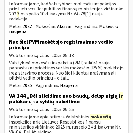
Informuojame, kad Valstybinės mokesčių inspekcijos
prie Lietuvos Respublikos finansų ministerijos viršininko
202
2
m. spalio 10 d. įsakymu Nr. VA-78[1] nauja
redakcija...
Metai:
2022
Mokesčiai:
Akcizai
Pagrindinis:
Mokesčio
naujiena
Nuo šiol PVM mokėtojo registravimas vedlio
principu
Web turinio sąrašas
2025-05-13
Valstybinė mokesčių inspekcija (VMI) sukūrė naują,
paprastesnį pridėtinės vertės mokesčio (PVM) mokėtojo
įregistravimo procesą. Nuo šiol klientai prašymą gali
pildyti vedlio principu – o tai...
Metai:
2025
Pagrindinis:
Naujiena
VA-144 „Dėl atleidimo nuo baudų, delspinigių
ir
palūkanų taisyklių pakeitimo
Web turinio sąrašas
2025-09-26
Informuojame apie priimtą Valstybinės
mokesčių
inspekcijos prie Lietuvos Respublikos finansų
ministerijos viršininko 2025 m. rugsėjo 24 d. įsakymą Nr.
VA-84 „Dėl Atleidimo...