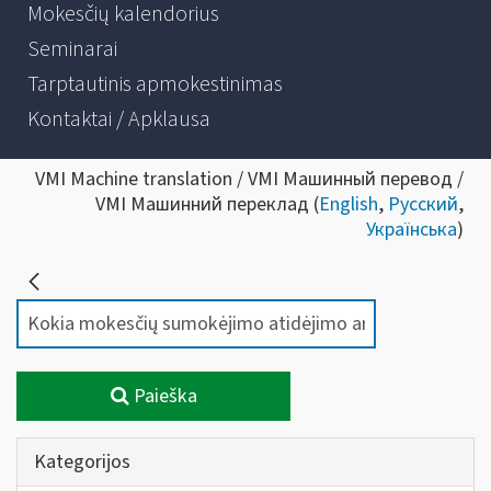
Mokesčių kalendorius
Seminarai
Tarptautinis apmokestinimas
Kontaktai / Apklausa
VMI Machine translation / VMI Машинный перевод /
VMI Машинний переклад (
English
,
Русский
,
Українська
)
Paieška
Kategorijos