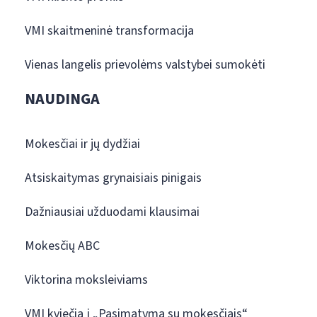
VMI skaitmeninė transformacija
Vienas langelis prievolėms valstybei sumokėti
NAUDINGA
Mokesčiai ir jų dydžiai
Atsiskaitymas grynaisiais pinigais
Dažniausiai užduodami klausimai
Mokesčių ABC
Viktorina moksleiviams
VMI kviečia į „Pasimatymą su mokesčiais“