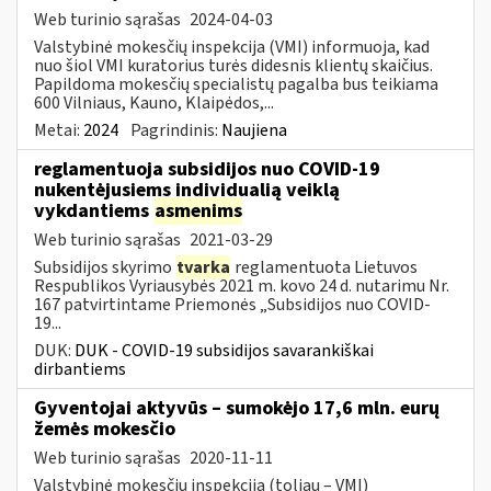
Web turinio sąrašas
2024-04-03
Valstybinė mokesčių inspekcija (VMI) informuoja, kad
nuo šiol VMI kuratorius turės didesnis klientų skaičius.
Papildoma mokesčių specialistų pagalba bus teikiama
600 Vilniaus, Kauno, Klaipėdos,...
Metai:
2024
Pagrindinis:
Naujiena
reglamentuoja subsidijos nuo COVID-19
nukentėjusiems individualią veiklą
vykdantiems
asmenims
Web turinio sąrašas
2021-03-29
Subsidijos skyrimo
tvarka
reglamentuota Lietuvos
Respublikos Vyriausybės 2021 m. kovo 24 d. nutarimu Nr.
167 patvirtintame Priemonės „Subsidijos nuo COVID-
19...
DUK:
DUK - COVID-19 subsidijos savarankiškai
dirbantiems
Gyventojai aktyvūs – sumokėjo 17,6 mln. eurų
žemės mokesčio
Web turinio sąrašas
2020-11-11
Valstybinė mokesčių inspekcija (toliau – VMI)