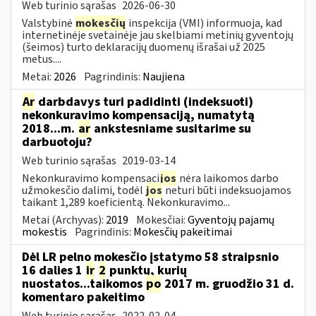
Web turinio sąrašas
2026-06-30
Valstybinė
mokesčių
inspekcija (VMI) informuoja, kad
internetinėje svetainėje jau skelbiami metinių gyventojų
(šeimos) turto deklaracijų duomenų išrašai už 2025
metus....
Metai:
2026
Pagrindinis:
Naujiena
Ar
darbdavys turi padidinti (indeksuoti)
nekonkuravimo kompensaciją, numatytą
2018...m.
ar
ankstesniame susitarime su
darbuotoju?
Web turinio sąrašas
2019-03-14
Nekonkuravimo kompensaci
jos
nėra laikomos darbo
užmokesčio dalimi, todėl
jos
neturi būti indeksuojamos
taikant 1,289 koeficientą. Nekonkuravimo...
Metai (Archyvas):
2019
Mokesčiai:
Gyventojų pajamų
mokestis
Pagrindinis:
Mokesčių pakeitimai
Dėl LR pelno mokesčio įstatymo 58 straipsnio
16 dalies 1
ir
2
punktų, kurių
nuostatos...taikomos
po
2017 m. gruodžio 31 d.
komentaro pakeitimo
Web turinio sąrašas
2022-02-04