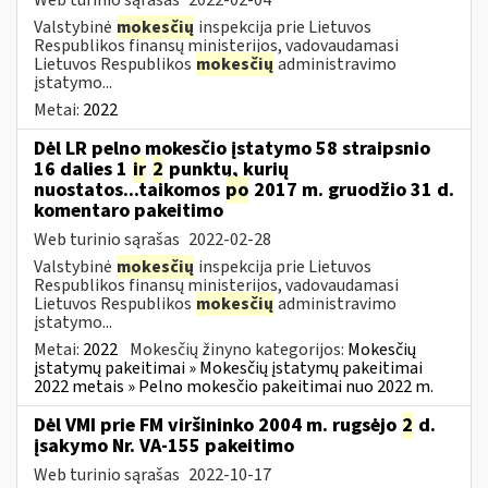
Valstybinė
mokesčių
inspekcija prie Lietuvos
Respublikos finansų ministerijos, vadovaudamasi
Lietuvos Respublikos
mokesčių
administravimo
įstatymo...
Metai:
2022
Dėl LR pelno mokesčio įstatymo 58 straipsnio
16 dalies 1
ir
2
punktų, kurių
nuostatos...taikomos
po
2017 m. gruodžio 31 d.
komentaro pakeitimo
Web turinio sąrašas
2022-02-28
Valstybinė
mokesčių
inspekcija prie Lietuvos
Respublikos finansų ministerijos, vadovaudamasi
Lietuvos Respublikos
mokesčių
administravimo
įstatymo...
Metai:
2022
Mokesčių žinyno kategorijos:
Mokesčių
įstatymų pakeitimai » Mokesčių įstatymų pakeitimai
2022 metais » Pelno mokesčio pakeitimai nuo 2022 m.
Dėl VMI prie FM viršininko 2004 m. rugsėjo
2
d.
įsakymo Nr. VA-155 pakeitimo
Web turinio sąrašas
2022-10-17