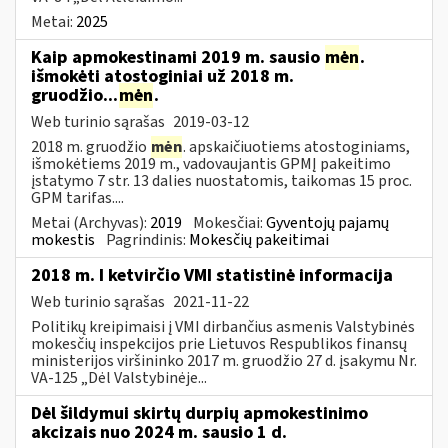
Metai:
2025
Kaip apmokestinami 2019 m. sausio
mėn
.
išmokėti atostoginiai už 2018 m.
gruodžio...
mėn
.
Web turinio sąrašas
2019-03-12
2018 m. gruodžio
mėn
. apskaičiuotiems atostoginiams,
išmokėtiems 2019 m., vadovaujantis GPMĮ pakeitimo
įstatymo 7 str. 13 dalies nuostatomis, taikomas 15 proc.
GPM tarifas....
Metai (Archyvas):
2019
Mokesčiai:
Gyventojų pajamų
mokestis
Pagrindinis:
Mokesčių pakeitimai
2018 m. I ketvirčio VMI statistinė informacija
Web turinio sąrašas
2021-11-22
Politikų kreipimaisi į VMI dirbančius asmenis Valstybinės
mokesčių inspekcijos prie Lietuvos Respublikos finansų
ministerijos viršininko 2017 m. gruodžio 27 d. įsakymu Nr.
VA-125 „Dėl Valstybinėje...
Dėl šildymui skirtų durpių apmokestinimo
akcizais nuo 2024 m. sausio 1 d.