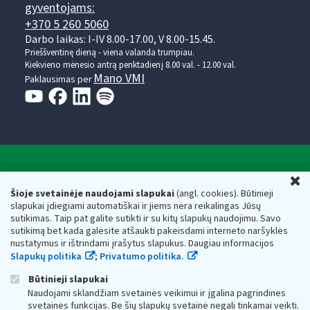
gyventojams:
+370 5 260 5060
Darbo laikas: I-IV 8.00-17.00, V 8.00-15.45.
Prieššventinę dieną - viena valanda trumpiau.
Kiekvieno mėnesio antrą penktadienį 8.00 val. - 12.00 val.
Mano VMI
Paklausimas per
Valstybinė mokesčių inspekcija prie Lietuvos
U
Respublikos finansų ministerijos
Šioje svetainėje naudojami slapukai
(angl. cookies). Būtinieji
slapukai įdiegiami automatiškai ir jiems nėra reikalingas Jūsų
Biudžetinė įstaiga. Juridinio asmens kodas — 188659752,
sutikimas. Taip pat galite sutikti ir su kitų slapukų naudojimu. Savo
adresas: Vasario 16-osios g. 14, 01107 Vilnius, Lietuva, el.paštas:
sutikimą bet kada galėsite atšaukti pakeisdami interneto naršyklės
vmi@vmi.lt
, E. pristatymo dėžutės adresas 188659752
nustatymus ir ištrindami įrašytus slapukus. Daugiau informacijos
Duomenys apie Valstybinę mokesčių inspekciją prie Lietuvos
Slapukų politika
;
Privatumo politika.
Respublikos finansų ministerijos kaupiami ir saugomi Juridinių
asmenų registre
Būtinieji slapukai
Naudojami sklandžiam svetainės veikimui ir įgalina pagrindines
svetainės funkcijas. Be šių slapukų svetainė negali tinkamai veikti.