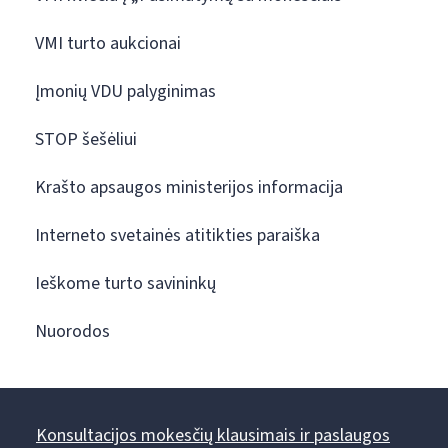
VMI turto aukcionai
Įmonių VDU palyginimas
STOP šešėliui
Krašto apsaugos ministerijos informacija
Interneto svetainės atitikties paraiška
Ieškome turto savininkų
Nuorodos
Konsultacijos mokesčių klausimais ir paslaugos