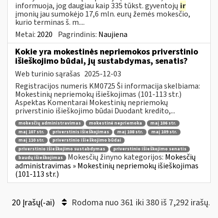
informuoja, jog daugiau kaip 335 tūkst. gyventojų
ir
įmonių jau sumokėjo 17,6 mln. eurų žemės mokesčio,
kurio terminas š. m....
Metai:
2020
Pagrindinis:
Naujiena
Kokie yra mokestinės nepriemokos priverstinio
išieškojimo būdai, jų sustabdymas, senatis?
Web turinio sąrašas
2025-12-03
Registracijos numeris KM0725 Ši informacija skelbiama:
Mokestinių nepriemokų išieškojimas (101-113 str.)
Aspektas Komentarai Mokestinių nepriemokų
priverstinio išieškojimo būdai Duodant kredito,...
mokesčių administravimas
mokestinė nepriemoka
maį 106 str.
maį 107 str.
priverstinis išieškojimas
maį 108 str.
maį 109 str.
maį 110 str.
priverstinio išieškojimo būdai
priverstinio išieškojimo sustabdymas
priverstinio išieškojimo senatis
Mokesčių žinyno kategorijos:
Mokesčių
baudų išieškojimas
administravimas » Mokestinių nepriemokų išieškojimas
(101-113 str.)
20 Įrašų(-ai)
Rodoma nuo 361 iki 380 iš 7,292 irašų.