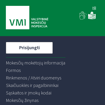
Prisijungti
Mokesčių mokėtojų informacija
Formos
Rinkmenos / Atviri duomenys
Skaičiuoklės ir pagalbininkai
Sąskaitos ir įmokų kodai
Mokesčių žinynas