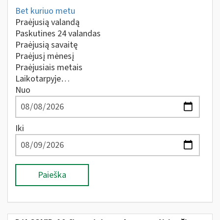
Bet kuriuo metu
Praėjusią valandą
Paskutines 24 valandas
Praėjusią savaitę
Praėjusį mėnesį
Praėjusiais metais
Laikotarpyje…
Nuo
Iki
Paieška