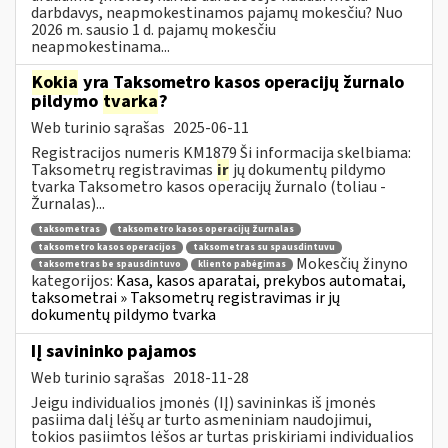
darbdavys, neapmokestinamos pajamų mokesčiu? Nuo
2026 m. sausio 1 d. pajamų mokesčiu
neapmokestinama...
Kokia
yra Taksometro kasos operacijų žurnalo
pildymo
tvarka
?
Web turinio sąrašas
2025-06-11
Registracijos numeris KM1879 Ši informacija skelbiama:
Taksometrų registravimas
ir
jų dokumentų pildymo
tvarka Taksometro kasos operacijų žurnalo (toliau -
Žurnalas)...
taksometras
taksometro kasos operacijų žurnalas
taksometro kasos operacijos
taksometras su spausdintuvu
Mokesčių žinyno
taksometras be spausdintuvo
kliento pabėgimas
kategorijos:
Kasa, kasos aparatai, prekybos automatai,
taksometrai » Taksometrų registravimas ir jų
dokumentų pildymo tvarka
IĮ savininko pajamos
Web turinio sąrašas
2018-11-28
Jeigu individualios įmonės (IĮ) savininkas iš įmonės
pasiima dalį lėšų ar turto asmeniniam naudojimui,
tokios pasiimtos lėšos ar turtas priskiriami individualios