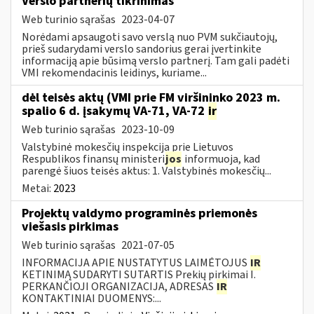
Verslo partnerių tikrinimas
Web turinio sąrašas
2023-04-07
Norėdami apsaugoti savo verslą nuo PVM sukčiautojų,
prieš sudarydami verslo sandorius gerai įvertinkite
informaciją apie būsimą verslo partnerį. Tam gali padėti
VMI rekomendacinis leidinys, kuriame...
dėl teisės aktų (VMI prie FM viršininko 2023 m.
spalio 6 d. įsakymų VA-71, VA-72
ir
Web turinio sąrašas
2023-10-09
Valstybinė mokesčių inspekcija prie Lietuvos
Respublikos finansų ministeri
jos
informuoja, kad
parengė šiuos teisės aktus: 1. Valstybinės mokesčių...
Metai:
2023
Projektų valdymo programinės priemonės
viešasis pirkimas
Web turinio sąrašas
2021-07-05
INFORMACIJA APIE NUSTATYTUS LAIMĖTOJUS
IR
KETINIMĄ SUDARYTI SUTARTIS Prekių pirkimai I.
PERKANČIOJI ORGANIZACIJA, ADRESAS
IR
KONTAKTINIAI DUOMENYS:...