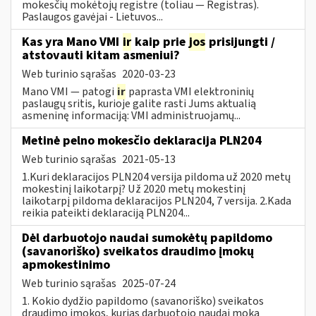
mokesčių mokėtojų registre (toliau — Registras).
Paslaugos gavėjai - Lietuvos...
Kas yra Mano VMI
ir
kaip prie
jos
prisijungti /
atstovauti kitam asmeniui?
Web turinio sąrašas
2020-03-23
Mano VMI — patogi
ir
paprasta VMI elektroninių
paslaugų sritis, kurioje galite rasti Jums aktualią
asmeninę informaciją: VMI administruojamų...
Metinė pelno mokesčio deklaracija PLN204
Web turinio sąrašas
2021-05-13
1.Kuri deklaracijos PLN204 versija pildoma už 2020 metų
mokestinį laikotarpį? Už 2020 metų mokestinį
laikotarpį pildoma deklaracijos PLN204, 7 versija. 2.Kada
reikia pateikti deklaraciją PLN204...
Dėl darbuotojo naudai sumokėtų papildomo
(savanoriško) sveikatos draudimo įmokų
apmokestinimo
Web turinio sąrašas
2025-07-24
1. Kokio dydžio papildomo (savanoriško) sveikatos
draudimo įmokos, kurias darbuotojo naudai moka