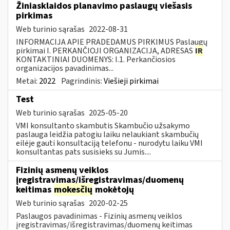
Žiniasklaidos planavimo paslaugų viešasis
pirkimas
Web turinio sąrašas
2022-08-31
INFORMACIJA APIE PRADEDAMUS PIRKIMUS Paslaugų
pirkimai I. PERKANČIOJI ORGANIZACIJA, ADRESAS
IR
KONTAKTINIAI DUOMENYS: I.1. Perkančiosios
organizacijos pavadinimas...
Metai:
2022
Pagrindinis:
Viešieji pirkimai
Test
Web turinio sąrašas
2025-05-20
VMI konsultanto skambutis Skambučio užsakymo
paslauga leidžia patogiu laiku nelaukiant skambučių
eilėje gauti konsultaciją telefonu - nurodytu laiku VMI
konsultantas pats susisieks su Jumis....
Fizinių asmenų veiklos
įregistravimas/išregistravimas/duomenų
keitimas
mokesčių
mokėtojų
Web turinio sąrašas
2020-02-25
Paslaugos pavadinimas - Fizinių asmenų veiklos
įregistravimas/išregistravimas/duomenų keitimas