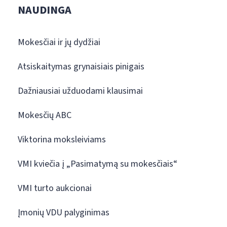
NAUDINGA
Mokesčiai ir jų dydžiai
Atsiskaitymas grynaisiais pinigais
Dažniausiai užduodami klausimai
Mokesčių ABC
Viktorina moksleiviams
VMI kviečia į „Pasimatymą su mokesčiais“
VMI turto aukcionai
Įmonių VDU palyginimas