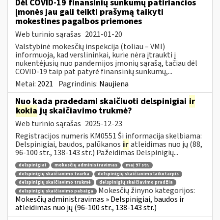
Dėl COVID-19 finansinių sunkumų patiriančios
įmonės jau gali teikti prašymą taikyti
mokestines pagalbos priemones
Web turinio sąrašas
2021-01-20
Valstybinė mokesčių inspekcija (toliau – VMI)
informuoja, kad verslininkai, kurie nėra įtraukti į
nukentėjusių nuo pandemijos įmonių sąrašą, tačiau dėl
COVID-19 taip pat patyrė finansinių sunkumų,...
Metai:
2021
Pagrindinis:
Naujiena
Nuo kada pradedami skaičiuoti delspinigiai
ir
kokia
jų skaičiavimo trukmė?
Web turinio sąrašas
2025-12-23
Registracijos numeris KM0551 Ši informacija skelbiama:
Delspinigiai, baudos, palūkanos
ir
atleidimas nuo jų (88,
96-100 str., 138-143 str.) Pažeidimas Delspinigių...
delspinigiai
mokesčių administravimas
maį 97 str.
delspinigių skaičiavimo tvarka
delspinigių skaičiavimo laikotarpis
delspinigių skaičiavimo trukmė
delspinigių skaičiavimo pradžia
Mokesčių žinyno kategorijos:
delspinigių skaičiavimo pabaiga
Mokesčių administravimas » Delspinigiai, baudos ir
atleidimas nuo jų (96-100 str., 138-143 str.)