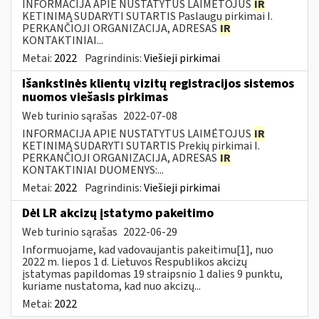
INFORMACIJA APIE NUSTATYTUS LAIMĖTOJUS
IR
KETINIMĄ SUDARYTI SUTARTIS Paslaugų pirkimai I.
PERKANČIOJI ORGANIZACIJA, ADRESAS
IR
KONTAKTINIAI...
Metai:
2022
Pagrindinis:
Viešieji pirkimai
Išankstinės klientų vizitų registracijos sistemos
nuomos viešasis pirkimas
Web turinio sąrašas
2022-07-08
INFORMACIJA APIE NUSTATYTUS LAIMĖTOJUS
IR
KETINIMĄ SUDARYTI SUTARTIS Prekių pirkimai I.
PERKANČIOJI ORGANIZACIJA, ADRESAS
IR
KONTAKTINIAI DUOMENYS:...
Metai:
2022
Pagrindinis:
Viešieji pirkimai
Dėl LR akcizų įstatymo pakeitimo
Web turinio sąrašas
2022-06-29
Informuojame, kad vadovaujantis pakeitimu[1], nuo
2022 m. liepos 1 d. Lietuvos Respublikos akcizų
įstatymas papildomas 19 straipsnio 1 dalies 9 punktu,
kuriame nustatoma, kad nuo akcizų...
Metai:
2022