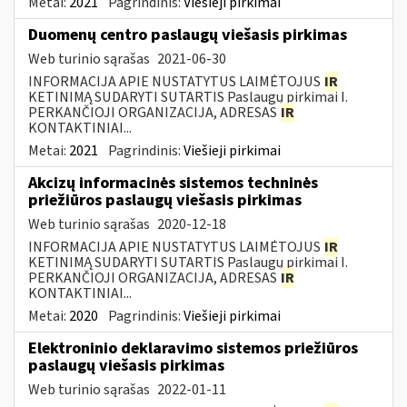
Metai:
2021
Pagrindinis:
Viešieji pirkimai
Duomenų centro paslaugų viešasis pirkimas
Web turinio sąrašas
2021-06-30
INFORMACIJA APIE NUSTATYTUS LAIMĖTOJUS
IR
KETINIMĄ SUDARYTI SUTARTIS Paslaugų pirkimai I.
PERKANČIOJI ORGANIZACIJA, ADRESAS
IR
KONTAKTINIAI...
Metai:
2021
Pagrindinis:
Viešieji pirkimai
Akcizų informacinės sistemos techninės
priežiūros paslaugų viešasis pirkimas
Web turinio sąrašas
2020-12-18
INFORMACIJA APIE NUSTATYTUS LAIMĖTOJUS
IR
KETINIMĄ SUDARYTI SUTARTIS Paslaugų pirkimai I.
PERKANČIOJI ORGANIZACIJA, ADRESAS
IR
KONTAKTINIAI...
Metai:
2020
Pagrindinis:
Viešieji pirkimai
Elektroninio deklaravimo sistemos priežiūros
paslaugų viešasis pirkimas
Web turinio sąrašas
2022-01-11