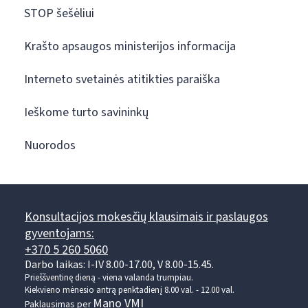
STOP šešėliui
Krašto apsaugos ministerijos informacija
Interneto svetainės atitikties paraiška
Ieškome turto savininkų
Nuorodos
Konsultacijos mokesčių klausimais ir paslaugos
gyventojams:
+370 5 260 5060
Darbo laikas: I-IV 8.00-17.00, V 8.00-15.45.
Prieššventinę dieną - viena valanda trumpiau.
Kiekvieno mėnesio antrą penktadienį 8.00 val. - 12.00 val.
Mano VMI
Paklausimas per