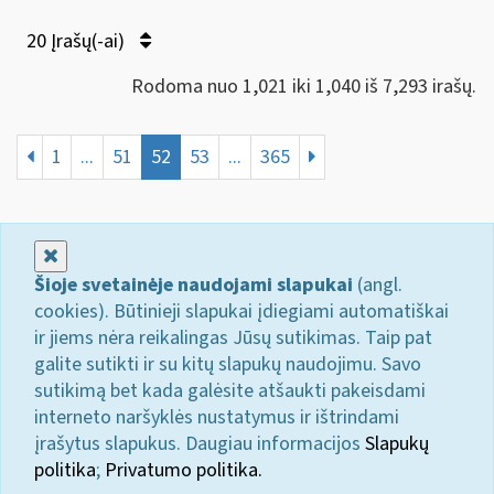
20 Įrašų(-ai)
Rodoma nuo 1,021 iki 1,040 iš 7,293 irašų.
1
...
51
52
53
...
365
Uždaryti
Šioje svetainėje naudojami slapukai
(angl.
cookies). Būtinieji slapukai įdiegiami automatiškai
ir jiems nėra reikalingas Jūsų sutikimas. Taip pat
galite sutikti ir su kitų slapukų naudojimu. Savo
sutikimą bet kada galėsite atšaukti pakeisdami
interneto naršyklės nustatymus ir ištrindami
įrašytus slapukus. Daugiau informacijos
Slapukų
politika
;
Privatumo politika.