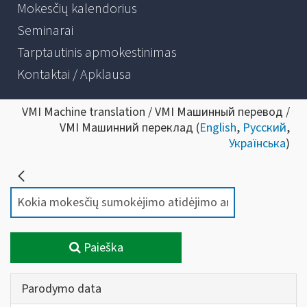
Mokesčių kalendorius
Seminarai
Tarptautinis apmokestinimas
Kontaktai / Apklausa
VMI Machine translation / VMI Машинный перевод /
VMI Машинний переклад (
English
,
Русский
,
Українська
)
Paieška
Parodymo data