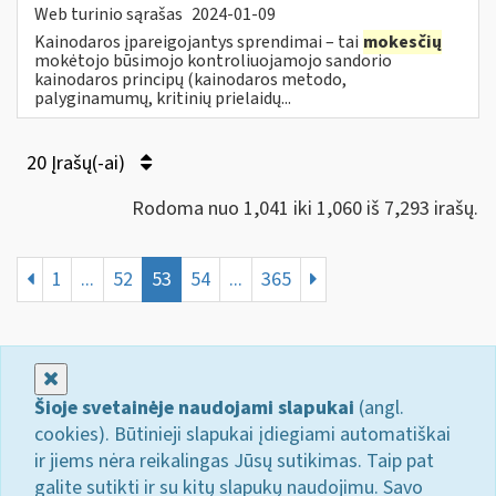
Web turinio sąrašas
2024-01-09
Kainodaros įpareigojantys sprendimai – tai
mokesčių
mokėtojo būsimojo kontroliuojamojo sandorio
kainodaros principų (kainodaros metodo,
palyginamumų, kritinių prielaidų...
20 Įrašų(-ai)
Rodoma nuo 1,041 iki 1,060 iš 7,293 irašų.
1
...
52
53
54
...
365
Uždaryti
Šioje svetainėje naudojami slapukai
(angl.
cookies). Būtinieji slapukai įdiegiami automatiškai
ir jiems nėra reikalingas Jūsų sutikimas. Taip pat
galite sutikti ir su kitų slapukų naudojimu. Savo