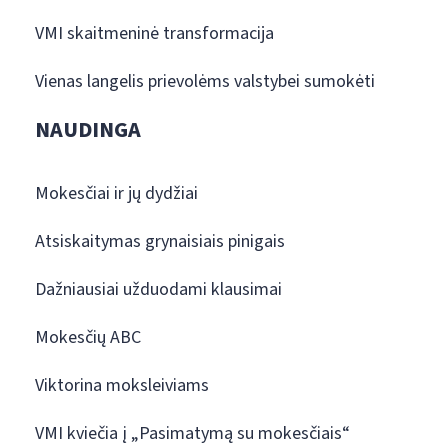
VMI skaitmeninė transformacija
Vienas langelis prievolėms valstybei sumokėti
NAUDINGA
Mokesčiai ir jų dydžiai
Atsiskaitymas grynaisiais pinigais
Dažniausiai užduodami klausimai
Mokesčių ABC
Viktorina moksleiviams
VMI kviečia į „Pasimatymą su mokesčiais“