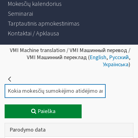
Mokesčių kalendorius
Seminarai
Tarptautinis apmokestinimas
Kontaktai / Apklausa
VMI Machine translation / VMI Машинный перевод /
VMI Машинний переклад (
English
,
Русский
,
Українська
)
Paieška
Parodymo data