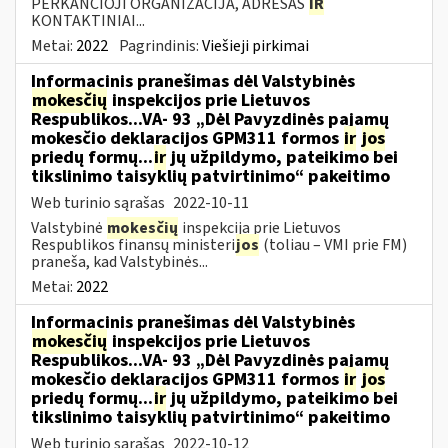
PERKANČIOJI ORGANIZACIJA, ADRESAS
IR
KONTAKTINIAI...
Metai:
2022
Pagrindinis:
Viešieji pirkimai
Informacinis pranešimas dėl Valstybinės
mokesčių
inspekcijos prie Lietuvos
Respublikos...VA- 93 „Dėl Pavyzdinės pajamų
mokesčio deklaracijos GPM311 formos
ir
jos
priedų formų...
ir
jų užpildymo, pateikimo bei
tikslinimo taisyklių patvirtinimo“ pakeitimo
Web turinio sąrašas
2022-10-11
Valstybinė
mokesčių
inspekcija prie Lietuvos
Respublikos finansų ministeri
jos
(toliau – VMI prie FM)
praneša, kad Valstybinės...
Metai:
2022
Informacinis pranešimas dėl Valstybinės
mokesčių
inspekcijos prie Lietuvos
Respublikos...VA- 93 „Dėl Pavyzdinės pajamų
mokesčio deklaracijos GPM311 formos
ir
jos
priedų formų...
ir
jų užpildymo, pateikimo bei
tikslinimo taisyklių patvirtinimo“ pakeitimo
Web turinio sąrašas
2022-10-12