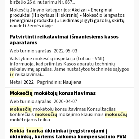
birželio 26 d. nutarimu Nr. 667...
Mokesčių žinyno kategorijos:
Akcizai » Energiniai
produktai (II skyriaus III skirsnis) » Mokesčio lengvatos
(energiniai produktai) » Leidimas įsigyti gazolių, skirtų
naudoti žemės ūkyje
Patvirtinti reikalavimai išmaniesiems kasos
aparatams
Web turinio sąrašas
2022-05-03
Valstybinė mokesčių inspekcija (toliau – VMI)
informuoja, kad priimtas Kasos aparatų techninių
reikalavimų aprašas. Jame nustatytos techninės sąlygos
ir
reikalavimai...
Metai:
2022
Pagrindinis:
Naujiena
Mokesčių
mokėtojų konsultavimas
Web turinio sąrašas
2020-04-07
Mokesčių
mokėtojų konsultavimas Konsultacijas
konkrečiais
mokesčių
mokėjimo klausimais
mokesčių
mokėtojams teikia...
Kokia
tvarka
ūkininkai įregistruojami į
ūkininkų, kuriems taikoma kompensacinio PVM