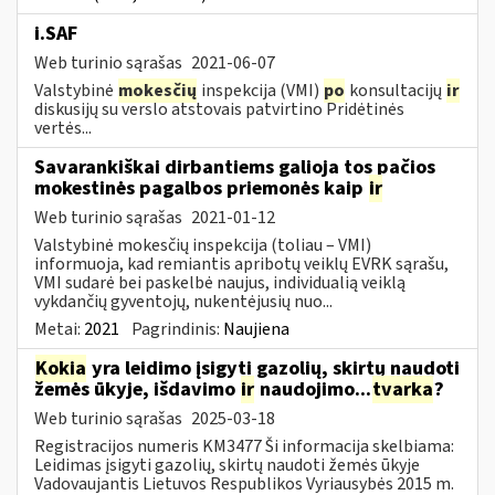
i.SAF
Web turinio sąrašas
2021-06-07
Valstybinė
mokesčių
inspekcija (VMI)
po
konsultacijų
ir
diskusijų su verslo atstovais patvirtino Pridėtinės
vertės...
Savarankiškai dirbantiems galioja tos pačios
mokestinės pagalbos priemonės kaip
ir
Web turinio sąrašas
2021-01-12
Valstybinė mokesčių inspekcija (toliau – VMI)
informuoja, kad remiantis apribotų veiklų EVRK sąrašu,
VMI sudarė bei paskelbė naujus, individualią veiklą
vykdančių gyventojų, nukentėjusių nuo...
Metai:
2021
Pagrindinis:
Naujiena
Kokia
yra leidimo įsigyti gazolių, skirtų naudoti
žemės ūkyje, išdavimo
ir
naudojimo...
tvarka
?
Web turinio sąrašas
2025-03-18
Registracijos numeris KM3477 Ši informacija skelbiama:
Leidimas įsigyti gazolių, skirtų naudoti žemės ūkyje
Vadovaujantis Lietuvos Respublikos Vyriausybės 2015 m.