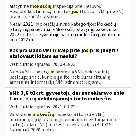
alstybinė
mokesčių
inspekcija prie Lietuvos
Respublikos finansų ministeri
jos
(toliau – VMI prie FM)
praneša, kad Valstybinės...
Metai:
2022
Mokesčių žinyno kategorijos:
Mokesčių
įstatymų pakeitimai » Mokesčių įstatymų pakeitimai
2022 metais » Gyventojų pajamų mokesčio pakeitimai
nuo 2022 m.
Kas yra Mano VMI
ir
kaip prie
jos
prisijungti /
atstovauti kitam asmeniui?
Web turinio sąrašas
2020-03-23
Mano VMI — patogi
ir
paprasta VMI elektroninių
paslaugų sritis, kurioje galite rasti Jums aktualią
asmeninę informaciją: VMI administruojamų...
VMI: 3,6 tūkst. gyventojų dar nedeklaravo apie
1 mln. eurų nekilnojamojo turto mokesčio
Web turinio sąrašas
2021-03-23
Valstybinė
mokesčių
inspekcija (toliau – VMI)
informuoja, jog prabangiu vadinamo nekilnojamojo
turto (toliau - NT) mokesčio deklaracijas (KIT715
forma) už 2020 metus...