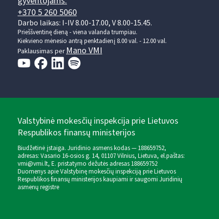
gyventojams:
+370 5 260 5060
Darbo laikas: I-IV 8.00-17.00, V 8.00-15.45.
Prieššventinę dieną - viena valanda trumpiau.
Kiekvieno mėnesio antrą penktadienį 8.00 val. - 12.00 val.
Mano VMI
Paklausimas per
Valstybinė mokesčių inspekcija prie Lietuvos
Respublikos finansų ministerijos
Biudžetinė įstaiga. Juridinio asmens kodas — 188659752,
adresas: Vasario 16-osios g. 14, 01107 Vilnius, Lietuva, el.paštas:
vmi@vmi.lt
, E. pristatymo dėžutės adresas 188659752
Duomenys apie Valstybinę mokesčių inspekciją prie Lietuvos
Respublikos finansų ministerijos kaupiami ir saugomi Juridinių
asmenų registre