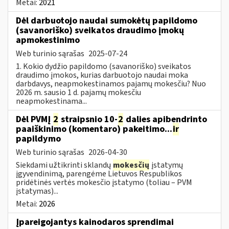
Metai:
2021
Dėl darbuotojo naudai sumokėtų papildomo
(savanoriško) sveikatos draudimo įmokų
apmokestinimo
Web turinio sąrašas
2025-07-24
1. Kokio dydžio papildomo (savanoriško) sveikatos
draudimo įmokos, kurias darbuotojo naudai moka
darbdavys, neapmokestinamos pajamų mokesčiu? Nuo
2026 m. sausio 1 d. pajamų mokesčiu
neapmokestinama...
Dėl PVMĮ
2
straipsnio 10-
2
dalies apibendrinto
paaiškinimo (komentaro) pakeitimo...
ir
papildymo
Web turinio sąrašas
2026-04-30
Siekdami užtikrinti sklandų
mokesčių
įstatymų
įgyvendinimą, parengėme Lietuvos Respublikos
pridėtinės vertės mokesčio įstatymo (toliau – PVM
įstatymas)...
Metai:
2026
Įpareigojantys kainodaros sprendimai