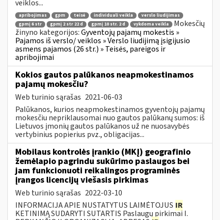
veiklos...
apribojimas
gpm
teisė
individuali veikla
verslo liudijimas
Mokesčių
gpmį 6 str
gpmį 2 str 22 d
gpmį 10 str. 2 d
vykdoma veikla
žinyno kategorijos:
Gyventojų pajamų mokestis »
Pajamos iš verslo/ veiklos » Verslo liudijimą įsigijusio
asmens pajamos (26 str.) » Teisės, pareigos ir
apribojimai
Kokios gautos palūkanos neapmokestinamos
pajamų mokesčiu?
Web turinio sąrašas
2021-06-03
Palūkanos, kurios neapmokestinamos gyventojų pajamų
mokesčiu nepriklausomai nuo gautos palūkanų sumos: iš
Lietuvos įmonių gautos palūkanos už ne nuosavybės
vertybinius popierius pvz., obligacijas...
Mobilaus kontrolės įrankio (MKĮ) geografinio
žemėlapio pagrindu sukūrimo paslaugos bei
jam funkcionuoti reikalingos programinės
įrangos licencijų viešasis pirkimas
Web turinio sąrašas
2022-03-10
INFORMACIJA APIE NUSTATYTUS LAIMĖTOJUS
IR
KETINIMĄ SUDARYTI SUTARTIS Paslaugų pirkimai I.