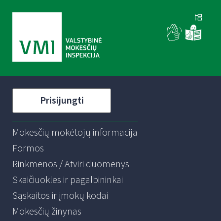
Prisijungti
Mokesčių mokėtojų informacija
Formos
Rinkmenos / Atviri duomenys
Skaičiuoklės ir pagalbininkai
Sąskaitos ir įmokų kodai
Mokesčių žinynas