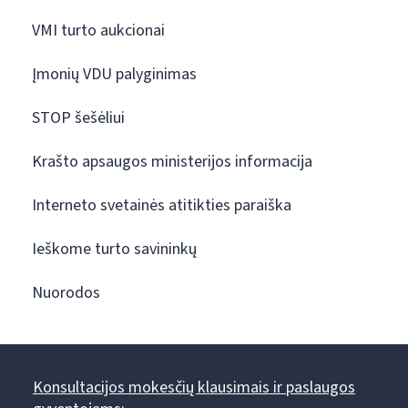
VMI turto aukcionai
Įmonių VDU palyginimas
STOP šešėliui
Krašto apsaugos ministerijos informacija
Interneto svetainės atitikties paraiška
Ieškome turto savininkų
Nuorodos
Konsultacijos mokesčių klausimais ir paslaugos