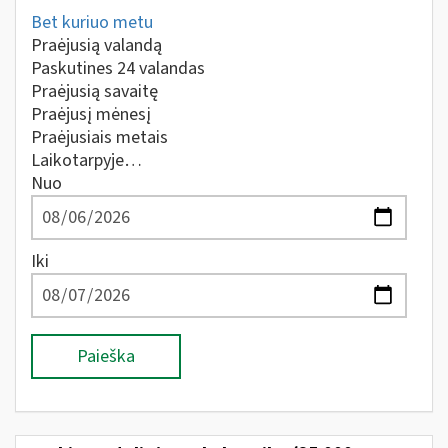
Bet kuriuo metu
Praėjusią valandą
Paskutines 24 valandas
Praėjusią savaitę
Praėjusį mėnesį
Praėjusiais metais
Laikotarpyje…
Nuo
Iki
Paieška