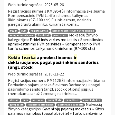
Web turinio sąrašas
2025-05-26
Registracijos numeris KM0954 Ši informacija skelbiama:
Kompensacinio PVM tarifo schemos taikymas
ūkininkams (97–100 str.) Fizinis asmuo, norintis
įsiregistruoti ūkininku, kuriam taikoma...
fr1124
pvm
registravimas
kompensacinio pvm tarifo schema
Mokesčių žinyno
kompensacinis pvm
ūkininkai
pvmį 97 str
kategorijos:
Pridėtinės vertės mokestis » Specialiosios
apmokestinimo PVM taisyklės » Kompensacinio PVM
tarifo schemos taikymas ūkininkams (97–100 str.)
Kokia
tvarka
apmokestinamos
ir
deklaruojamos pagal pasirinkimo sandorius
(angl. stock
Web turinio sąrašas
2018-11-22
Registracijos numeris KM1126 Ši informacija skelbiama:
Pardavimo pajamų apskaičiavimas Darbuotojui pagal
pasirinkimo sandorį (angl. stock options) įsigijus
(nemokamai ar už žemesnę nei rinkos...
akcijos
gpm
opcionas
gpmį 22 str
gpmį 23 str
gpmį 2 str 34 d
Mokesčių
gpmį 25 str
finansinės priemonės
pasirinkimo sandoris
žinyno kategorijos:
Gyventojų pajamų mokestis » Kitos
pajamos / išmokos (pagal abėcėlę) » Turto pardavimo