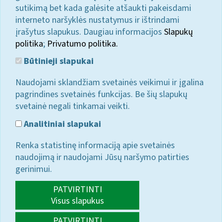
sutikimą bet kada galėsite atšaukti pakeisdami
interneto naršyklės nustatymus ir ištrindami
įrašytus slapukus. Daugiau informacijos
Slapukų
politika
;
Privatumo politika.
Būtinieji slapukai
Naudojami sklandžiam svetainės veikimui ir įgalina
pagrindines svetainės funkcijas. Be šių slapukų
svetainė negali tinkamai veikti.
Analitiniai slapukai
Renka statistinę informaciją apie svetainės
naudojimą ir naudojami Jūsų naršymo patirties
gerinimui.
PATVIRTINTI
Visus slapukus
PATVIRTINTI