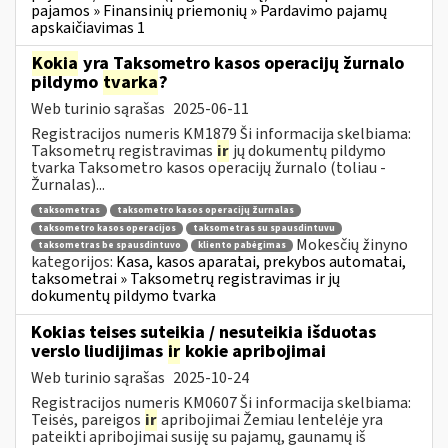
pajamos » Finansinių priemonių » Pardavimo pajamų
apskaičiavimas 1
Kokia
yra Taksometro kasos operacijų žurnalo
pildymo
tvarka
?
Web turinio sąrašas
2025-06-11
Registracijos numeris KM1879 Ši informacija skelbiama:
Taksometrų registravimas
ir
jų dokumentų pildymo
tvarka Taksometro kasos operacijų žurnalo (toliau -
Žurnalas)...
taksometras
taksometro kasos operacijų žurnalas
taksometro kasos operacijos
taksometras su spausdintuvu
Mokesčių žinyno
taksometras be spausdintuvo
kliento pabėgimas
kategorijos:
Kasa, kasos aparatai, prekybos automatai,
taksometrai » Taksometrų registravimas ir jų
dokumentų pildymo tvarka
Kokias teises suteikia / nesuteikia išduotas
verslo liudijimas
ir
kokie apribojimai
Web turinio sąrašas
2025-10-24
Registracijos numeris KM0607 Ši informacija skelbiama:
Teisės, pareigos
ir
apribojimai Žemiau lentelėje yra
pateikti apribojimai susiję su pajamų, gaunamų iš