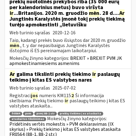
prekių nuotolinės prekybos riba (35 000 eurų
per kalendorinius metus) buvo viršyta
ir
...Britanijos. 2020 m. gruodžio
mėn
. 28 d....
Ar
Jungtinės Karalystės įmonė tokį prekių tiekimą
turėjo apmokestinti „lietuvišku
Web turinio sąrašas
2020-12-16
Taip, kadangi prekės buvo išsiųstos dar 2020 m. gruodžio
mėn
., t. y. dar nepasibaigus Jungtinės Karalystės
išstojimo iš ES pereinamajam laikotarpiui.
Mokesčių žinyno kategorijos:
BREXIT » BREXIT PVM JK
apmokestinamiesiems asmenims
Ar
galima tikslinti prekių tiekimo
ir
paslaugų
teikimo į kitas ES valstybes nares
Web turinio sąrašas
2025-07-02
Registraci
jos
numeris KM115
2
Ši informacija
skelbiama: Prekių tiekimo
ir
paslaugų teikimo į kitas ES
valstybes ataskaita...
fr0564
pvm
pvmį 88-1 str
prekių tiekimo į es ataskaita
Mokesčių žinyno kategorijos:
ataskaitos tikslinimas
Pridėtinės vertės mokestis » PVM deklaravimas (IX
skyrius) » Prekių tiekimo į kitas ES valstybes ataskaita
FR0564 (88-1, 88-2 str.)