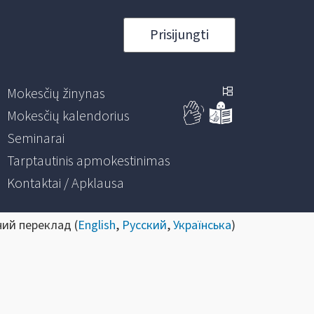
Prisijungti
Mokesčių žinynas
Mokesčių kalendorius
Seminarai
Tarptautinis apmokestinimas
Kontaktai / Apklausa
ний переклад (
English
,
Русский
,
Українська
)