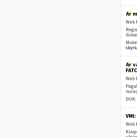
Ar
mo
Web t
Regis
išska
Mokes
skyri
Ar
va
FATC
Web t
Pagal
nurod
DUK:
VMI:
Web t
Klaip