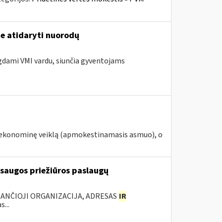
te atidaryti nuorodų
ngdami VMI vardu, siunčia gyventojams
ą ekonominę veiklą (apmokestinamasis asmuo), o
 saugos priežiūros paslaugų
KANČIOJI ORGANIZACIJA, ADRESAS
IR
...