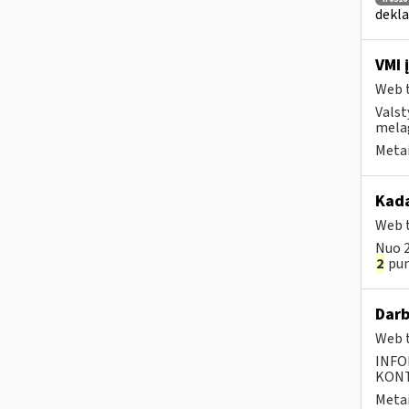
dekla
VMI 
Web t
Valst
mela
Metai
Kada
Web t
Nuo 2
2
punk
Darb
Web t
INFO
KONTA
Metai