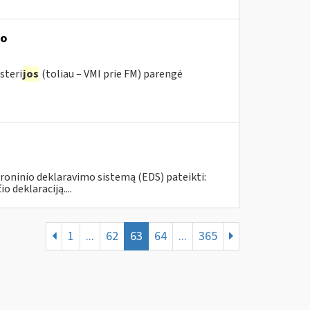
mo
steri
jos
(toliau – VMI prie FM) parengė
roninio deklaravimo sistemą (EDS) pateikti:
deklaraciją....
1
...
62
63
64
...
365