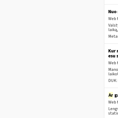
Nuo 
Web t
Valst
laiką
Metai
Kur 
esu 
Web t
Mano 
laiko
DUK:
Ar
ga
Web t
Lengv
statin