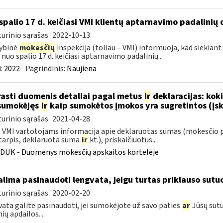
spalio 17 d. keičiasi VMI klientų aptarnavimo padalinių 
urinio sąrašas
2022-10-13
ybinė
mokesčių
inspekcija (toliau – VMI) informuoja, kad siekiant
, nuo spalio 17 d. keičiasi aptarnavimo padalinių...
:
2022
Pagrindinis:
Naujiena
rasti duomenis detaliai pagal metus
ir
deklaracijas: kok
sumokėjęs
ir
kaip sumokėtos įmokos yra sugretintos (įsk
urinio sąrašas
2021-04-28
VMI vartotojams informacija apie deklaruotas sumas (mokesčio 
tarpis, deklaruota suma
ir
kt.), priskaičiuotus...
DUK - Duomenys mokesčių apskaitos kortelėje
lima pasinaudoti lengvata, jeigu turtas priklauso sutuo
urinio sąrašas
2020-02-20
ata galite pasinaudoti, jei sumokėjote už savo paties
ar
Jūsų sutu
ių apdailos...