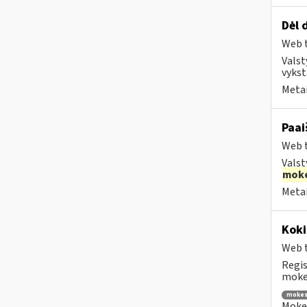
Dėl 
Web t
Valst
vykst
Metai
Paai
Web t
Valst
moke
Metai
Koki
Web t
Regis
mokes
mokes
Mokes