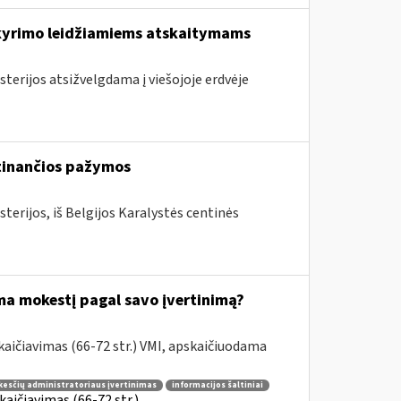
skyrimo leidžiamiems atskaitymams
sterijos atsižvelgdama į viešojoje erdvėje
rtinančios pažymos
terijos, iš Belgijos Karalystės centinės
ama mokestį pagal savo įvertinimą?
aičiavimas (66-72 str.) VMI, apskaičiuodama
esčių administratoriaus įvertinimas
informacijos šaltiniai
aičiavimas (66-72 str.)