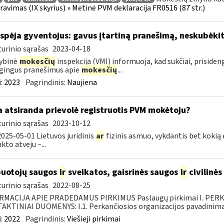
ravimas (IX skyrius) » Metinė PVM deklaracija FR0516 (87 str.)
įspėja gyventojus: gavus įtartiną pranešimą, neskubėki
urinio sąrašas
2023-04-18
ybinė
mokesčių
inspekcija (VMI) informuoja, kad sukčiai, priside
gingus pranešimus apie
mokesčių
...
:
2023
Pagrindinis:
Naujiena
 atsiranda prievolė registruotis PVM mokėtoju?
urinio sąrašas
2023-10-12
025-05-01 Lietuvos juridinis
ar
fizinis asmuo, vykdantis bet koki
to atveju –...
uotojų saugos
ir
sveikatos, gaisrinės saugos
ir
civilinės
urinio sąrašas
2022-08-25
RMACIJA APIE PRADEDAMUS PIRKIMUS Paslaugų pirkimai I. PER
KTINIAI DUOMENYS: I.1. Perkančiosios organizacijos pavadinimas
:
2022
Pagrindinis:
Viešieji pirkimai