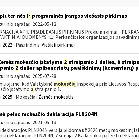
piuterinės
ir
programinės įrangos viešasis pirkimas
urinio sąrašas
2022-05-12
RMACIJA APIE PRADEDAMUS PIRKIMUS Prekių pirkimai I. PERKA
KTINIAI DUOMENYS: I.1. Perkančiosios organizacijos pavadinimas
:
2022
Pagrindinis:
Viešieji pirkimai
Žemės mokesčio įstatymo
2
straipsnio 1 dalies, 8 straip
ipsnio
2
dalies apibendrintų paaiškinimų (komentarų) 
urinio sąrašas
2025-07-28
muojame, kad Valstybinė
mokesčių
inspekcija prie Lietuvos Resp
sčio įstatymo
2
straipsnio 1...
:
2025
Mokesčiai:
Žemės mokestis
nė pelno mokesčio deklaracija PLN204N
urinio sąrašas
2021-05-13
i deklaracijos PLN204N versija pildoma už 2020 metų mokestinį la
ma deklaracijos PLN204N, 7 versija. 2.Kada reikia pateikti deklarac