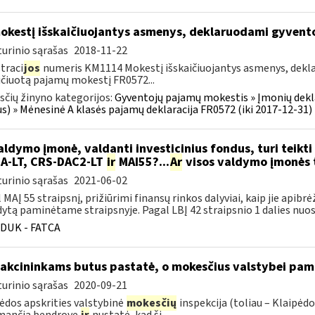
kestį išskaičiuojantys asmenys, deklaruodami gyven
urinio sąrašas
2018-11-22
traci
jos
numeris KM1114 Mokestį išskaičiuojantys asmenys, dek
ičiuotą pajamų mokestį FR0572...
čių žinyno kategorijos:
Gyventojų pajamų mokestis » Įmonių dekla
us) » Mėnesinė A klasės pajamų deklaracija FR0572 (iki 2017-12-31)
ldymo įmonė, valdanti investicinius fondus, turi teikti 
A-LT, CRS-DAC2-LT
ir
MAI55?...
Ar
visos valdymo įmonės tu
urinio sąrašas
2021-06-02
 MAĮ 55 straipsnį, prižiūrimi finansų rinkos dalyviai, kaip jie apibrė
ytą paminėtame straipsnyje. Pagal LBĮ 42 straipsnio 1 dalies nuost
DUK - FATCA
 akcininkams butus pastatė, o mokesčius valstybei pam
urinio sąrašas
2020-09-21
ėdos apskrities valstybinė
mokesčių
inspekcija (toliau – Klaipėd