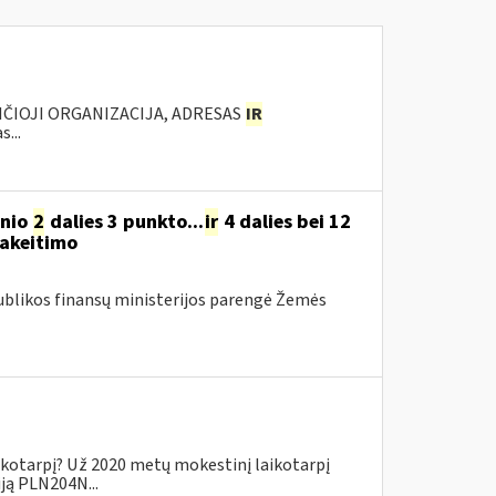
NČIOJI ORGANIZACIJA, ADRESAS
IR
...
snio
2
dalies 3 punkto...
ir
4 dalies bei 12
pakeitimo
ublikos finansų ministerijos parengė Žemės
ikotarpį? Už 2020 metų mokestinį laikotarpį
iją PLN204N...