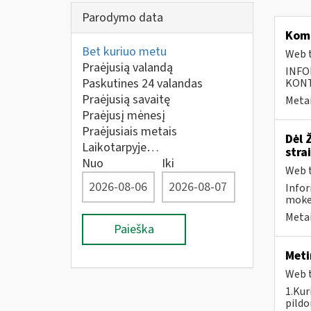
Parodymo data
Kom
Bet kuriuo metu
Web t
Praėjusią valandą
INFO
Paskutines 24 valandas
KONTA
Praėjusią savaitę
Metai
Praėjusį mėnesį
Praėjusiais metais
Dėl 
Laikotarpyje…
stra
Nuo
Iki
Web t
Infor
moke
Metai
Paieška
Meti
Web t
1.Kur
pildo