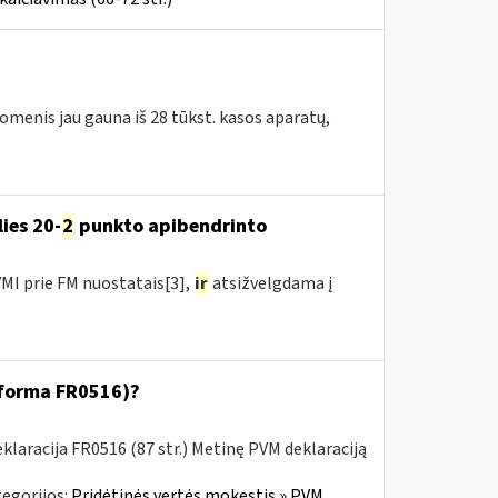
omenis jau gauna iš 28 tūkst. kasos aparatų,
ies 20-
2
punkto apibendrinto
MI prie FM nuostatais[3],
ir
atsižvelgdama į
 (forma FR0516)?
laracija FR0516 (87 str.) Metinę PVM deklaraciją
egorijos:
Pridėtinės vertės mokestis » PVM