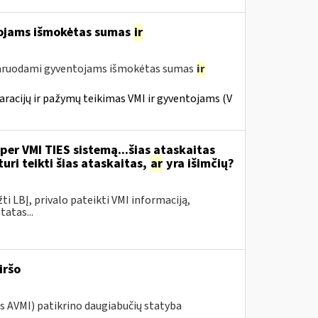
tojams išmokėtas sumas
ir
laruodami gyventojams išmokėtas sumas
ir
racijų ir pažymų teikimas VMI ir gyventojams (V
per VMI TIES sistemą...šias ataskaitas
ri teikti šias ataskaitas,
ar
yra išimčių?
žti LBĮ, privalo pateikti VMI informaciją,
atas...
iršo
os AVMI) patikrino daugiabučių statyba