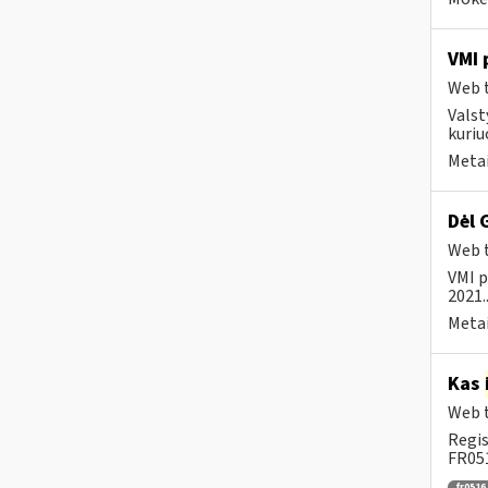
VMI 
Web t
Valst
kuriu
Metai
Dėl 
Web t
VMI p
2021..
Metai
Kas
Web t
Regis
FR051
fr0516