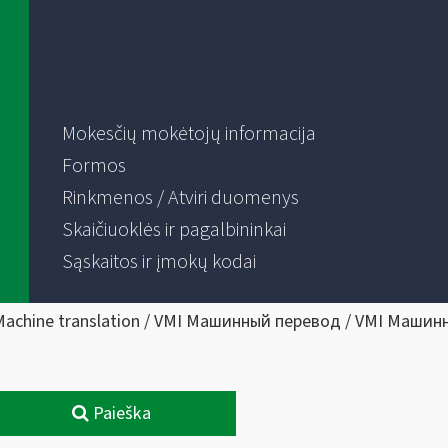
Mokesčių mokėtojų informacija
Formos
Rinkmenos / Atviri duomenys
Skaičiuoklės ir pagalbininkai
Sąskaitos ir įmokų kodai
Machine translation / VMI Машинный перевод / VMI Машин
Paieška