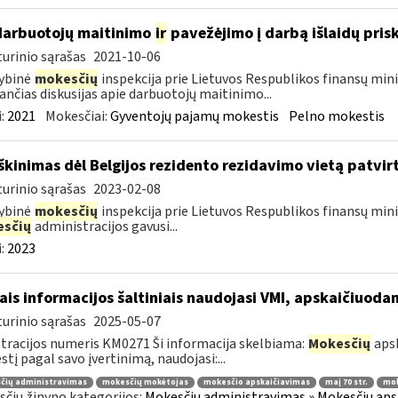
darbuotojų maitinimo
ir
pavežėjimo į darbą išlaidų pri
urinio sąrašas
2021-10-06
ybinė
mokesčių
inspekcija prie Lietuvos Respublikos finansų mini
ančias diskusijas apie darbuotojų maitinimo...
:
2021
Mokesčiai:
Gyventojų pajamų mokestis
Pelno mokestis
škinimas dėl Belgijos rezidento rezidavimo vietą patvi
urinio sąrašas
2023-02-08
ybinė
mokesčių
inspekcija prie Lietuvos Respublikos finansų minis
sčių
administracijos gavusi...
:
2023
ais informacijos šaltiniais naudojasi VMI, apskaičiuod
urinio sąrašas
2025-05-07
tracijos numeris KM0271 Ši informacija skelbiama:
Mokesčių
apsk
tį pagal savo įvertinimą, naudojasi:...
čių administravimas
mokesčių mokėtojas
mokesčio apskaičiavimas
maį 70 str.
mok
čių žinyno kategorijos:
Mokesčių administravimas » Mokesčių apsk