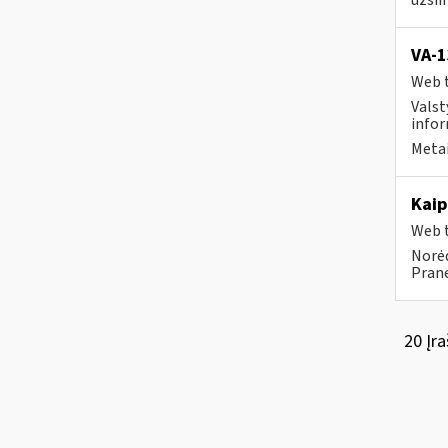
užsi
VA-
Web t
Valst
infor
Metai
Kaip
Web t
Norėd
Prane
20 Įra