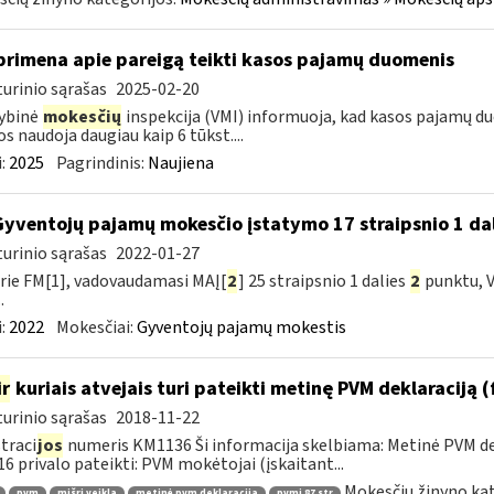
primena apie pareigą teikti kasos pajamų duomenis
urinio sąrašas
2025-02-20
ybinė
mokesčių
inspekcija (VMI) informuoja, kad kasos pajamų du
os naudoja daugiau kaip 6 tūkst....
:
2025
Pagrindinis:
Naujiena
Gyventojų pajamų mokesčio įstatymo 17 straipsnio 1 dal
urinio sąrašas
2022-01-27
rie FM[1], vadovaudamasi MAĮ[
2
] 25 straipsnio 1 dalies
2
punktu, V
.
:
2022
Mokesčiai:
Gyventojų pajamų mokestis
ir
kuriais atvejais turi pateikti metinę PVM deklaraciją
urinio sąrašas
2018-11-22
traci
jos
numeris KM1136 Ši informacija skelbiama: Metinė PVM dek
6 privalo pateikti: PVM mokėtojai (įskaitant...
Mokesčių žinyno kat
pvm
mišri veikla
metinė pvm deklaracija
pvmį 87 str