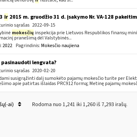
imančią bendrovę
ir
nustatė, kad ši...
13
ir
2015 m. gruodžio 31 d. įsakymo Nr. VA-128 pakeiti
urinio sąrašas
2022-09-15
ybinė
mokesčių
inspekcija prie Lietuvos Respublikos finansų mini
macinį pranešimą dėl Valstybinės...
:
2022
Pagrindinis:
Mokesčio naujiena
 pasinaudoti lengvata?
urinio sąrašas
2020-02-20
ami susigrąžinti dalį sumokėto pajamų mokesčio turite per Elekt
šimo apie patirtas išlaidas PRC912 formą; Metinę pajamų mokesčio 
šų(-ai)
Rodoma nuo 1,241 iki 1,260 iš 7,293 irašų.