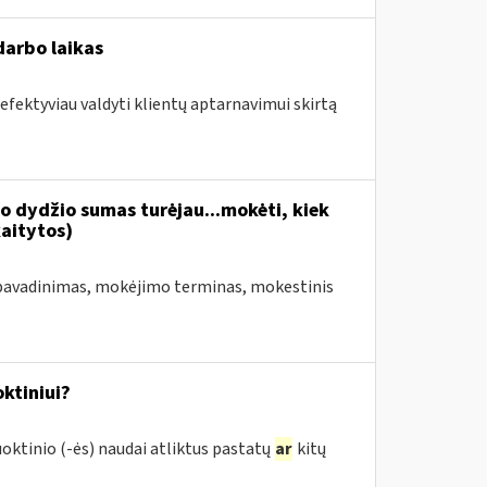
darbo laikas
 efektyviau valdyti klientų aptarnavimui skirtą
io dydžio sumas turėjau...mokėti, kiek
aitytos)
pavadinimas, mokėjimo terminas, mokestinis
ktiniui?
oktinio (-ės) naudai atliktus pastatų
ar
kitų