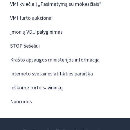
VMI kviečia į „Pasimatymą su mokesčiais“
VMI turto aukcionai
Įmonių VDU palyginimas
STOP šešėliui
Krašto apsaugos ministerijos informacija
Interneto svetainės atitikties paraiška
Ieškome turto savininkų
Nuorodos