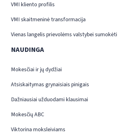
VMI kliento profilis
VMI skaitmeninė transformacija
Vienas langelis prievolėms valstybei sumokėti
NAUDINGA
Mokesčiai ir jų dydžiai
Atsiskaitymas grynaisiais pinigais
Dažniausiai užduodami klausimai
Mokesčių ABC
Viktorina moksleiviams