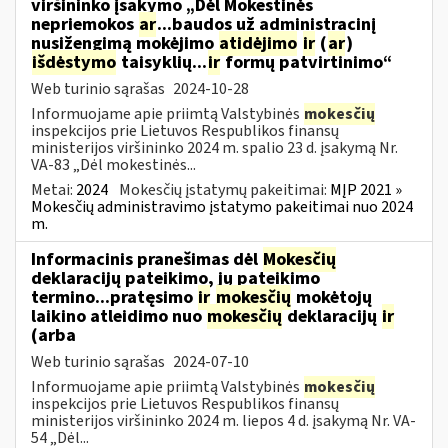
viršininko įsakymo „Dėl Mokestinės
nepriemokos
ar
...baudos už administracinį
nusižengimą mokėjimo
atidėjimo
ir
(
ar
)
išdėstymo
taisyklių...
ir
formų patvirtinimo“
Web turinio sąrašas
2024-10-28
Informuojame apie priimtą Valstybinės
mokesčių
inspekcijos prie Lietuvos Respublikos finansų
ministerijos viršininko 2024 m. spalio 23 d. įsakymą Nr.
VA-83 „Dėl mokestinės...
Metai:
2024
Mokesčių įstatymų pakeitimai:
MĮP 2021 »
Mokesčių administravimo įstatymo pakeitimai nuo 2024
m.
Informacinis pranešimas dėl
Mokesčių
deklaracijų pateikimo, jų pateikimo
termino...pratęsimo
ir
mokesčių
mokėtojų
laikino atleidimo nuo
mokesčių
deklaracijų
ir
(arba
Web turinio sąrašas
2024-07-10
Informuojame apie priimtą Valstybinės
mokesčių
inspekcijos prie Lietuvos Respublikos finansų
ministerijos viršininko 2024 m. liepos 4 d. įsakymą Nr. VA-
54 „Dėl...