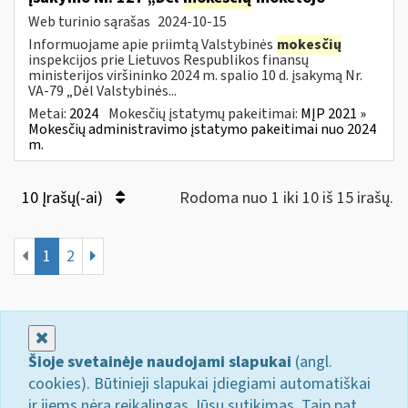
Web turinio sąrašas
2024-10-15
Informuojame apie priimtą Valstybinės
mokesčių
inspekcijos prie Lietuvos Respublikos finansų
ministerijos viršininko 2024 m. spalio 10 d. įsakymą Nr.
VA-79 „Dėl Valstybinės...
Metai:
2024
Mokesčių įstatymų pakeitimai:
MĮP 2021 »
Mokesčių administravimo įstatymo pakeitimai nuo 2024
m.
10 Įrašų(-ai)
Rodoma nuo 1 iki 10 iš 15 irašų.
1
2
Uždaryti
Šioje svetainėje naudojami slapukai
(angl.
cookies). Būtinieji slapukai įdiegiami automatiškai
ir jiems nėra reikalingas Jūsų sutikimas. Taip pat