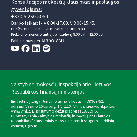
Konsultacijos mokesčių klausimais ir paslaugos
gyventojams:
+370 5 260 5060
Darbo laikas: I-IV 8.00-17.00, V 8.00-15.45.
Prieššventinę dieną - viena valanda trumpiau.
Kiekvieno mėnesio antrą penktadienį 8.00 val. - 12.00 val.
Mano VMI
Paklausimas per
Valstybinė mokesčių inspekcija prie Lietuvos
Respublikos finansų ministerijos
Biudžetinė įstaiga. Juridinio asmens kodas — 188659752,
adresas: Vasario 16-osios g. 14, 01107 Vilnius, Lietuva, el.paštas:
vmi@vmi.lt
, E. pristatymo dėžutės adresas 188659752
Duomenys apie Valstybinę mokesčių inspekciją prie Lietuvos
Respublikos finansų ministerijos kaupiami ir saugomi Juridinių
asmenų registre