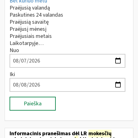
Bet kuriuo metu
Praėjusią valandą
Paskutines 24 valandas
Praėjusią savaitę
Praėjusį mėnesį
Praėjusiais metais
Laikotarpyje…
Nuo
Iki
Paieška
Informacinis pranešimas dėl LR
mokesčių