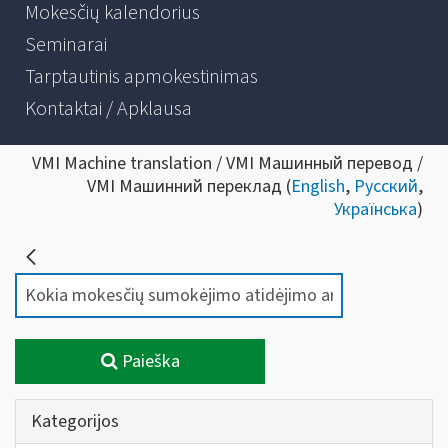
Mokesčių kalendorius
Seminarai
Tarptautinis apmokestinimas
Kontaktai / Apklausa
VMI Machine translation / VMI Машинный перевод /
VMI Машинний переклад (
English
,
Русский
,
Українська
)
Paieška
Kategorijos