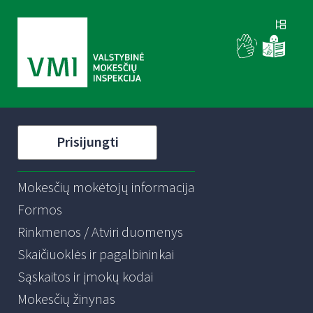
Prisijungti
Mokesčių mokėtojų informacija
Formos
Rinkmenos / Atviri duomenys
Skaičiuoklės ir pagalbininkai
Sąskaitos ir įmokų kodai
Mokesčių žinynas