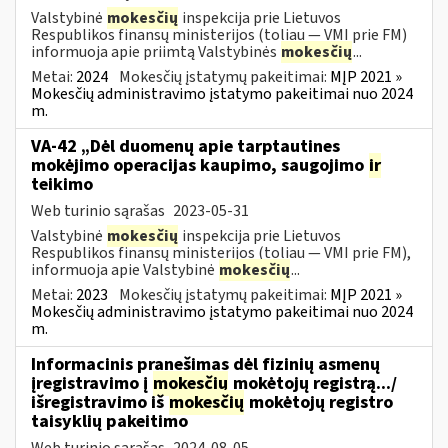
Valstybinė
mokesčių
inspekcija prie Lietuvos
Respublikos finansų ministerijos (toliau ― VMI prie FM)
informuoja apie priimtą Valstybinės
mokesčių
...
Metai:
2024
Mokesčių įstatymų pakeitimai:
MĮP 2021 »
Mokesčių administravimo įstatymo pakeitimai nuo 2024
m.
VA-42 „Dėl duomenų apie tarptautines
mokėjimo operacijas kaupimo, saugojimo
ir
teikimo
Web turinio sąrašas
2023-05-31
Valstybinė
mokesčių
inspekcija prie Lietuvos
Respublikos finansų ministerijos (toliau ― VMI prie FM),
informuoja apie Valstybinė
mokesčių
...
Metai:
2023
Mokesčių įstatymų pakeitimai:
MĮP 2021 »
Mokesčių administravimo įstatymo pakeitimai nuo 2024
m.
Informacinis pranešimas dėl fizinių asmenų
įregistravimo į
mokesčių
mokėtojų registrą.../
išregistravimo iš
mokesčių
mokėtojų registro
taisyklių pakeitimo
Web turinio sąrašas
2024-08-05