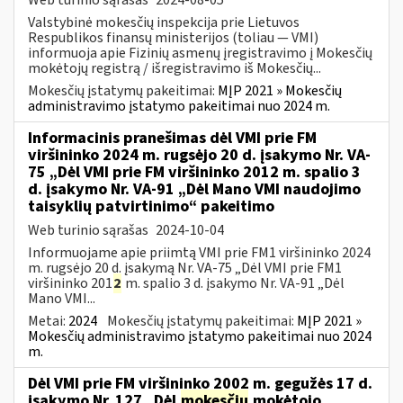
Valstybinė mokesčių inspekcija prie Lietuvos
Respublikos finansų ministerijos (toliau — VMI)
informuoja apie Fizinių asmenų įregistravimo į Mokesčių
mokėtojų registrą / išregistravimo iš Mokesčių...
Mokesčių įstatymų pakeitimai:
MĮP 2021 » Mokesčių
administravimo įstatymo pakeitimai nuo 2024 m.
Informacinis pranešimas dėl VMI prie FM
viršininko 2024 m. rugsėjo 20 d. įsakymo Nr. VA-
75 „Dėl VMI prie FM viršininko 2012 m. spalio 3
d. įsakymo Nr. VA-91 „Dėl Mano VMI naudojimo
taisyklių patvirtinimo“ pakeitimo
Web turinio sąrašas
2024-10-04
Informuojame apie priimtą VMI prie FM1 viršininko 2024
m. rugsėjo 20 d. įsakymą Nr. VA-75 „Dėl VMI prie FM1
viršininko 201
2
m. spalio 3 d. įsakymo Nr. VA-91 „Dėl
Mano VMI...
Metai:
2024
Mokesčių įstatymų pakeitimai:
MĮP 2021 »
Mokesčių administravimo įstatymo pakeitimai nuo 2024
m.
Dėl VMI prie FM viršininko 2002 m. gegužės 17 d.
įsakymo Nr. 127 „Dėl
mokesčių
mokėtojo