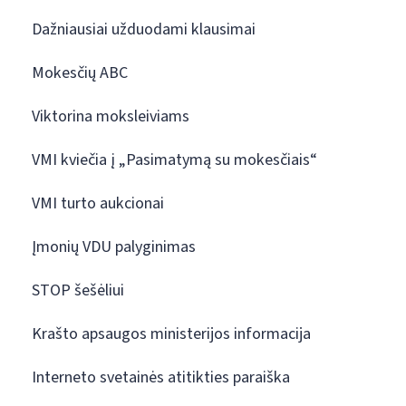
Dažniausiai užduodami klausimai
Mokesčių ABC
Viktorina moksleiviams
VMI kviečia į „Pasimatymą su mokesčiais“
VMI turto aukcionai
Įmonių VDU palyginimas
STOP šešėliui
Krašto apsaugos ministerijos informacija
Interneto svetainės atitikties paraiška