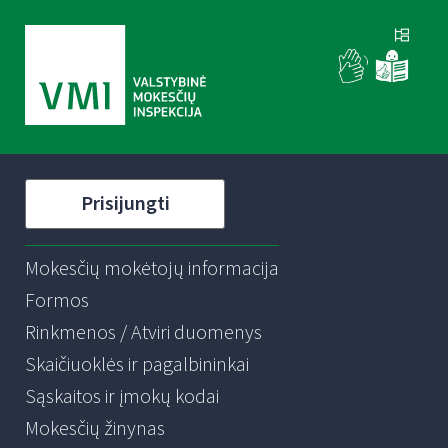
Prisijungti
Mokesčių mokėtojų informacija
Formos
Rinkmenos / Atviri duomenys
Skaičiuoklės ir pagalbininkai
Sąskaitos ir įmokų kodai
Mokesčių žinynas