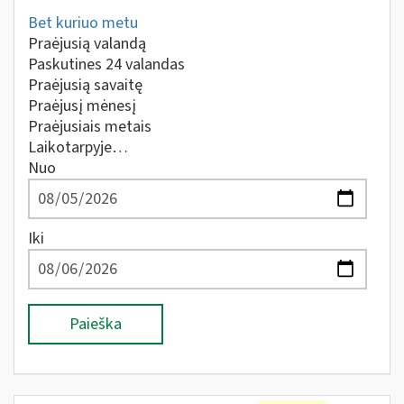
Bet kuriuo metu
Praėjusią valandą
Paskutines 24 valandas
Praėjusią savaitę
Praėjusį mėnesį
Praėjusiais metais
Laikotarpyje…
Nuo
Iki
Paieška