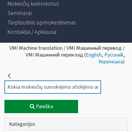
Mokesčių kalendorius
Seminarai
Tarptautinis apmokestinimas
Kontaktai / Apklausa
VMI Machine translation / VMI Машинный перевод /
VMI Машинний переклад (
English
,
Русский
,
Українська
)
Paieška
Kategorijos