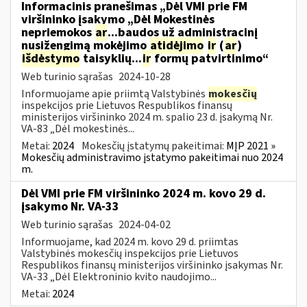
Informacinis pranešimas „Dėl VMI prie FM
viršininko įsakymo „Dėl Mokestinės
nepriemokos
ar
...baudos už administracinį
nusižengimą mokėjimo
atidėjimo
ir
(
ar
)
išdėstymo
taisyklių...
ir
formų patvirtinimo“
Web turinio sąrašas
2024-10-28
Informuojame apie priimtą Valstybinės
mokesčių
inspekcijos prie Lietuvos Respublikos finansų
ministerijos viršininko 2024 m. spalio 23 d. įsakymą Nr.
VA-83 „Dėl mokestinės...
Metai:
2024
Mokesčių įstatymų pakeitimai:
MĮP 2021 »
Mokesčių administravimo įstatymo pakeitimai nuo 2024
m.
Dėl VMI prie FM viršininko 2024 m. kovo 29 d.
įsakymo Nr. VA-33
Web turinio sąrašas
2024-04-02
Informuojame, kad 2024 m. kovo 29 d. priimtas
Valstybinės mokesčių inspekcijos prie Lietuvos
Respublikos finansų ministerijos viršininko įsakymas Nr.
VA-33 „Dėl Elektroninio kvito naudojimo...
Metai:
2024