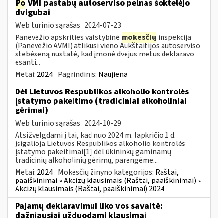
Po
VMI pastabų autoserviso pelnas šoktelėjo
dvigubai
Web turinio sąrašas
2024-07-23
Panevėžio apskrities valstybinė
mokesčių
inspekcija
(Panevėžio AVMI) atlikusi vieno Aukštaitijos autoserviso
stebėseną nustatė, kad įmonė dvejus metus deklaravo
esanti...
Metai:
2024
Pagrindinis:
Naujiena
Dėl Lietuvos Respublikos alkoholio kontrolės
įstatymo pakeitimo (tradiciniai alkoholiniai
gėrimai)
Web turinio sąrašas
2024-10-29
Atsižvelgdami į tai, kad nuo 2024 m. lapkričio 1 d.
įsigalioja Lietuvos Respublikos alkoholio kontrolės
įstatymo pakeitimai[1] dėl ūkininkų gaminamų
tradicinių alkoholinių gėrimų, parengėme...
Metai:
2024
Mokesčių žinyno kategorijos:
Raštai,
paaiškinimai » Akcizų klausimais (Raštai, paaiškinimai) »
Akcizų klausimais (Raštai, paaiškinimai) 2024
Pajamų deklaravimui liko vos savaitė:
dažniausiai užduodami klausimai