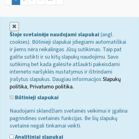
Uždaryti
Šioje svetainėje naudojami slapukai
(angl.
cookies). Būtinieji slapukai įdiegiami automatiškai
ir jiems nėra reikalingas Jūsų sutikimas. Taip pat
galite sutikti ir su kitų slapukų naudojimu. Savo
sutikimą bet kada galėsite atšaukti pakeisdami
interneto naršyklės nustatymus ir ištrindami
įrašytus slapukus. Daugiau informacijos
Slapukų
politika
;
Privatumo politika.
Būtinieji slapukai
Naudojami sklandžiam svetainės veikimui ir įgalina
pagrindines svetainės funkcijas. Be šių slapukų
svetainė negali tinkamai veikti.
Analitiniai slapukai