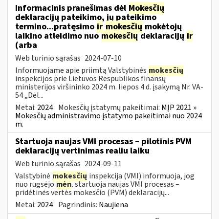
Informacinis pranešimas dėl
Mokesčių
deklaracijų pateikimo, jų pateikimo
termino...pratęsimo
ir
mokesčių
mokėtojų
laikino atleidimo nuo
mokesčių
deklaracijų
ir
(arba
Web turinio sąrašas
2024-07-10
Informuojame apie priimtą Valstybinės
mokesčių
inspekcijos prie Lietuvos Respublikos finansų
ministerijos viršininko 2024 m. liepos 4 d. įsakymą Nr. VA-
54 „Dėl...
Metai:
2024
Mokesčių įstatymų pakeitimai:
MĮP 2021 »
Mokesčių administravimo įstatymo pakeitimai nuo 2024
m.
Startuoja naujas VMI procesas – pilotinis PVM
deklaracijų vertinimas realiu laiku
Web turinio sąrašas
2024-09-11
Valstybinė
mokesčių
inspekcija (VMI) informuoja, jog
nuo rugsėjo
mėn
. startuoja naujas VMI procesas –
pridėtinės vertės mokesčio (PVM) deklaracijų...
Metai:
2024
Pagrindinis:
Naujiena