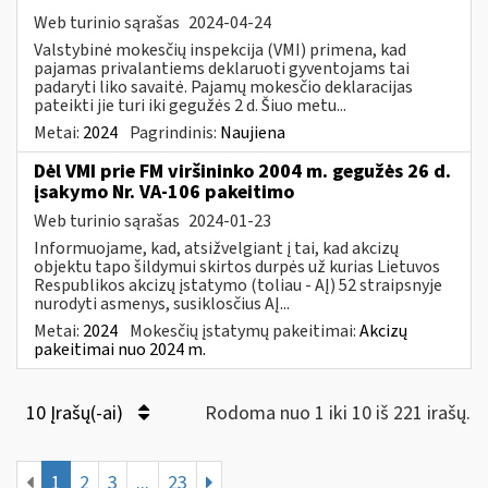
Web turinio sąrašas
2024-04-24
Valstybinė mokesčių inspekcija (VMI) primena, kad
pajamas privalantiems deklaruoti gyventojams tai
padaryti liko savaitė. Pajamų mokesčio deklaracijas
pateikti jie turi iki gegužės 2 d. Šiuo metu...
Metai:
2024
Pagrindinis:
Naujiena
Dėl VMI prie FM viršininko 2004 m. gegužės 26 d.
įsakymo Nr. VA-106 pakeitimo
Web turinio sąrašas
2024-01-23
Informuojame, kad, atsižvelgiant į tai, kad akcizų
objektu tapo šildymui skirtos durpės už kurias Lietuvos
Respublikos akcizų įstatymo (toliau - AĮ) 52 straipsnyje
nurodyti asmenys, susiklosčius AĮ...
Metai:
2024
Mokesčių įstatymų pakeitimai:
Akcizų
pakeitimai nuo 2024 m.
10 Įrašų(-ai)
Rodoma nuo 1 iki 10 iš 221 irašų.
1
2
3
...
23