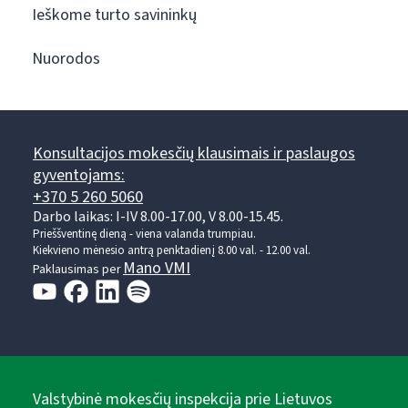
Ieškome turto savininkų
Nuorodos
Konsultacijos mokesčių klausimais ir paslaugos
gyventojams:
+370 5 260 5060
Darbo laikas: I-IV 8.00-17.00, V 8.00-15.45.
Prieššventinę dieną - viena valanda trumpiau.
Kiekvieno mėnesio antrą penktadienį 8.00 val. - 12.00 val.
Mano VMI
Paklausimas per
Valstybinė mokesčių inspekcija prie Lietuvos