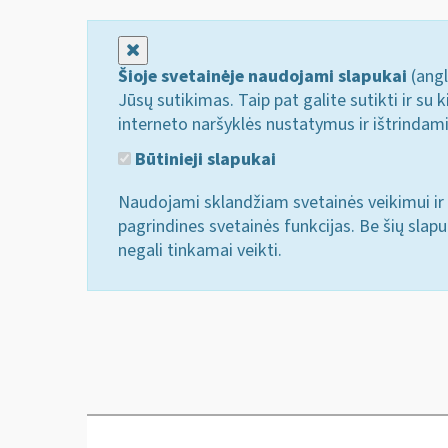
Uždaryti
Šioje svetainėje naudojami slapukai
(angl
Jūsų sutikimas. Taip pat galite sutikti ir s
interneto naršyklės nustatymus ir ištrindam
Būtinieji slapukai
Naudojami sklandžiam svetainės veikimui ir 
pagrindines svetainės funkcijas. Be šių slap
negali tinkamai veikti.