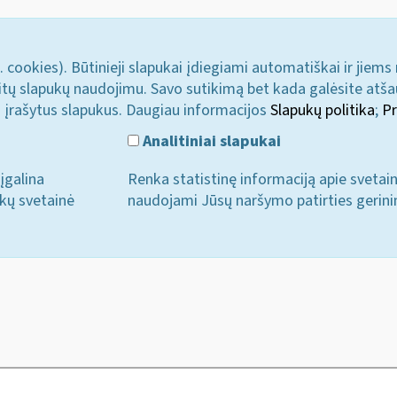
. cookies). Būtinieji slapukai įdiegiami automatiškai ir jiems
u kitų slapukų naudojimu. Savo sutikimą bet kada galėsite atš
i įrašytus slapukus. Daugiau informacijos
Slapukų politika
;
Pr
Analitiniai slapukai
įgalina
Renka statistinę informaciją apie svetai
ukų svetainė
naudojami Jūsų naršymo patirties gerini