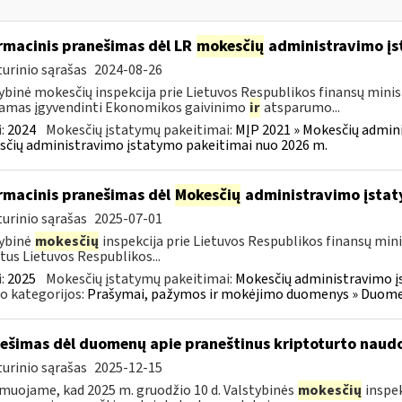
rmacinis pranešimas dėl LR
mokesčių
administravimo į
urinio sąrašas
2024-08-26
ybinė mokesčių inspekcija prie Lietuvos Respublikos finansų minist
amas įgyvendinti Ekonomikos gaivinimo
ir
atsparumo...
:
2024
Mokesčių įstatymų pakeitimai:
MĮP 2021 » Mokesčių admin
čių administravimo įstatymo pakeitimai nuo 2026 m.
rmacinis pranešimas dėl
Mokesčių
administravimo įstat
urinio sąrašas
2025-07-01
ybinė
mokesčių
inspekcija prie Lietuvos Respublikos finansų mini
tus Lietuvos Respublikos...
:
2025
Mokesčių įstatymų pakeitimai:
Mokesčių administravimo į
o kategorijos:
Prašymai, pažymos ir mokėjimo duomenys » Duomenų
ešimas dėl duomenų apie praneštinus kriptoturto naudo
urinio sąrašas
2025-12-15
muojame, kad 2025 m. gruodžio 10 d. Valstybinės
mokesčių
inspek