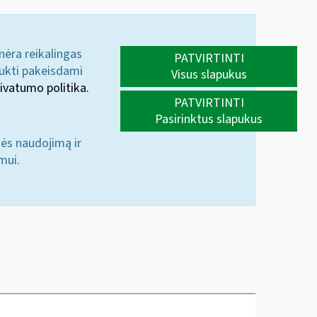
 nėra reikalingas
PATVIRTINTI
aukti pakeisdami
Visus slapukus
ivatumo politika.
PATVIRTINTI
Pasirinktus slapukus
nės naudojimą ir
mui.