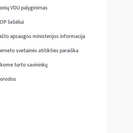
onių VDU palyginimas
OP šešėliui
ašto apsaugos ministerijos informacija
terneto svetainės atitikties paraiška
škome turto savininkų
orodos