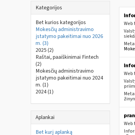
Kategorijos
Info
Bet kurios kategorijos
Web t
Mokesčių administravimo
Valst
įstatymo pakeitimai nuo 2026
siekd
m.
(3)
Metai
Mokes
2025
(2)
Raštai, paaiškinimai Fintech
(2)
Info
Mokesčių administravimo
Web t
įstatymo pakeitimai nuo 2024
Valst
m.
(1)
priim
2024
(1)
Metai
žinyn
pran
Aplankai
Web t
Infor
Bet kurį aplanką