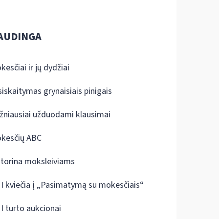
AUDINGA
kesčiai ir jų dydžiai
siskaitymas grynaisiais pinigais
žniausiai užduodami klausimai
kesčių ABC
ktorina moksleiviams
I kviečia į „Pasimatymą su mokesčiais“
I turto aukcionai