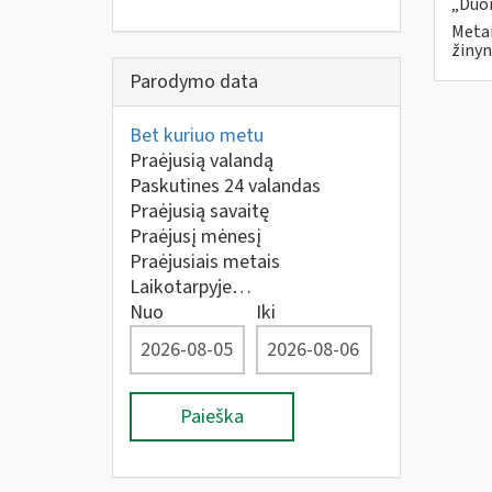
„Duom
Metai
žinyn
Parodymo data
Bet kuriuo metu
Praėjusią valandą
Paskutines 24 valandas
Praėjusią savaitę
Praėjusį mėnesį
Praėjusiais metais
Laikotarpyje…
Nuo
Iki
Paieška