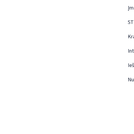
Įm
ST
Kr
In
Ie
Nu