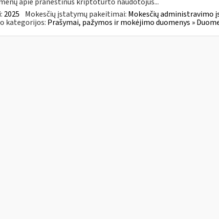
enų apie praneštinus kriptoturto naudotojus...
:
2025
Mokesčių įstatymų pakeitimai:
Mokesčių administravimo į
o kategorijos:
Prašymai, pažymos ir mokėjimo duomenys » Duomenų