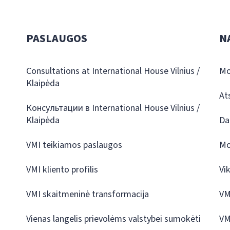
PASLAUGOS
N
Consultations at International House Vilnius /
Mo
Klaipėda
At
Консультации в International House Vilnius /
Klaipėda
Da
VMI teikiamos paslaugos
Mo
VMI kliento profilis
Vi
VMI skaitmeninė transformacija
VM
Vienas langelis prievolėms valstybei sumokėti
VM