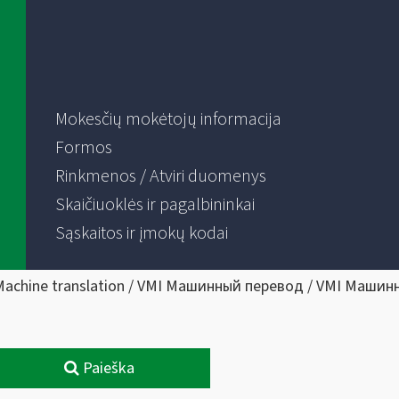
Mokesčių mokėtojų informacija
Formos
Rinkmenos / Atviri duomenys
Skaičiuoklės ir pagalbininkai
Sąskaitos ir įmokų kodai
Machine translation / VMI Машинный перевод / VMI Машин
Paieška