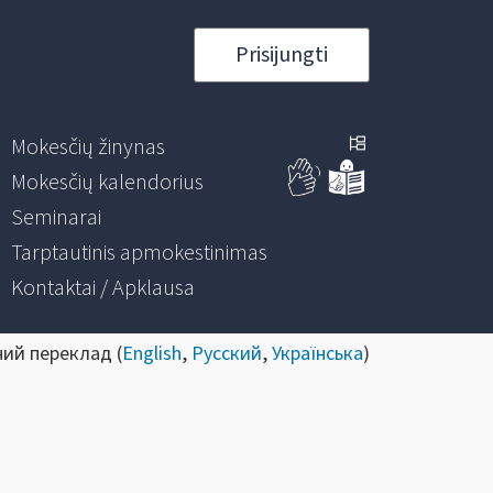
Prisijungti
Mokesčių žinynas
Mokesčių kalendorius
Seminarai
Tarptautinis apmokestinimas
Kontaktai / Apklausa
ний переклад (
English
,
Русский
,
Українська
)