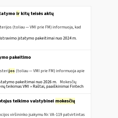
statymo
ir
kitų teisės aktų
erijos (toliau — VMI prie FM) informuoja, kad
istravimo įstatymo pakeitimai nuo 2024 m.
ymo pakeitimo
steri
jos
(toliau — VMI prie FM) informuoja apie
statymo pakeitimai nuo 2026 m.
Mokesčių
 teikimas VMI » Raštai, paaiškinimai Fintech
tojus teikimo valstybinei
mokesčių
cijos viršininko įsakymu Nr. VA-119 patvirtintas