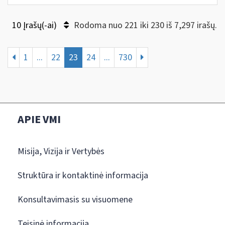
10 Įrašų(-ai)
Rodoma nuo 221 iki 230 iš 7,297 irašų.
1
...
22
23
24
...
730
APIE VMI
Misija, Vizija ir Vertybės
Struktūra ir kontaktinė informacija
Konsultavimasis su visuomene
Teisinė informacija