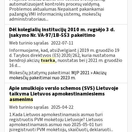
automatizuojant kontrolės procesų valdymą.
Problemos aktualumas Nepaisant pakankamai
pažangių VMI informacinių sistemų, mokesčių
administratoriaus...
Dėl kolegialių institucijų 2010 m. rugsėjo 3 d.
įsakymo Nr. VA-97/1B-553 pakeitimo
Web turinio sąrašas
2022-07-11
Informuojame, kad, atsižvelgiant į 2019 m. gruodžio 19
d. Tarybos direktyvos (ES) 2020/262, kuria nustatoma
bendroji akcizų
tvarka
, nuostatas bei į 2021 m. gruodžio
16 d....
Mokesčių įstatymų pakeitimai:
MĮP 2021 » Akcizų
mokesčių pakeitimai nuo 2023 m.
Apie smulkiojo verslo schemos (SVS) Lietuvoje
taikymą Lietuvos apmokestinamiesiems
asmenims
Web turinio sąrašas
2025-04-22
1.Kada Lietuvos apmokestinamasis asmuo turi
registruotis PVM mokėtoju Lietuvoje? Lietuvos
apmokestinamasis asmuo nuo 2025-05-01 turi
įsiregistruoti PVM mokėtoju, skaičiuoti, deklaruoti...