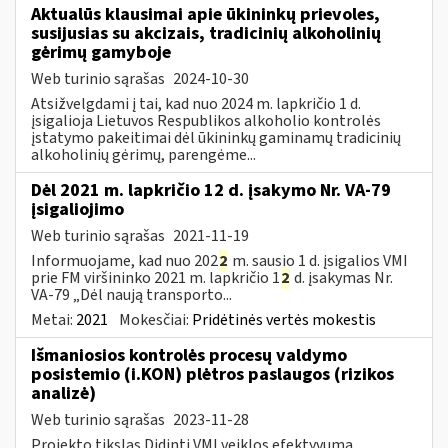
Aktualūs klausimai apie ūkininkų prievoles,
susijusias su akcizais, tradicinių alkoholinių
gėrimų gamyboje
Web turinio sąrašas
2024-10-30
Atsižvelgdami į tai, kad nuo 2024 m. lapkričio 1 d.
įsigalioja Lietuvos Respublikos alkoholio kontrolės
įstatymo pakeitimai dėl ūkininkų gaminamų tradicinių
alkoholinių gėrimų, parengėme...
Dėl 2021 m. lapkričio 12 d. įsakymo Nr. VA-79
įsigaliojimo
Web turinio sąrašas
2021-11-19
Informuojame, kad nuo 202
2
m. sausio 1 d. įsigalios VMI
prie FM viršininko 2021 m. lapkričio 1
2
d. įsakymas Nr.
VA-79 „Dėl naują transporto...
Metai:
2021
Mokesčiai:
Pridėtinės vertės mokestis
Išmaniosios kontrolės procesų valdymo
posistemio (i.KON) plėtros paslaugos (rizikos
analizė)
Web turinio sąrašas
2023-11-28
Projekto tikslas Didinti VMI veiklos efektyvumą,