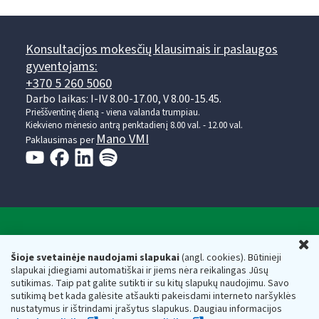
Konsultacijos mokesčių klausimais ir paslaugos
gyventojams:
+370 5 260 5060
Darbo laikas: I-IV 8.00-17.00, V 8.00-15.45.
Prieššventinę dieną - viena valanda trumpiau.
Kiekvieno mėnesio antrą penktadienį 8.00 val. - 12.00 val.
Mano VMI
Paklausimas per
Valstybinė mokesčių inspekcija prie Lietuvos
U
Respublikos finansų ministerijos
Šioje svetainėje naudojami slapukai
(angl. cookies). Būtinieji
slapukai įdiegiami automatiškai ir jiems nėra reikalingas Jūsų
Biudžetinė įstaiga. Juridinio asmens kodas — 188659752,
sutikimas. Taip pat galite sutikti ir su kitų slapukų naudojimu. Savo
adresas: Vasario 16-osios g. 14, 01107 Vilnius, Lietuva, el.paštas:
sutikimą bet kada galėsite atšaukti pakeisdami interneto naršyklės
vmi@vmi.lt
, E. pristatymo dėžutės adresas 188659752
nustatymus ir ištrindami įrašytus slapukus. Daugiau informacijos
Duomenys apie Valstybinę mokesčių inspekciją prie Lietuvos