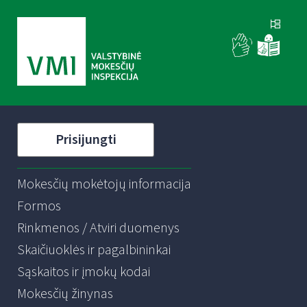
Prisijungti
Mokesčių mokėtojų informacija
Formos
Rinkmenos / Atviri duomenys
Skaičiuoklės ir pagalbininkai
Sąskaitos ir įmokų kodai
Mokesčių žinynas