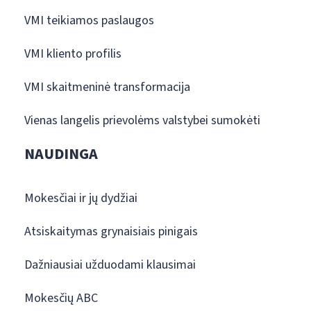
VMI teikiamos paslaugos
VMI kliento profilis
VMI skaitmeninė transformacija
Vienas langelis prievolėms valstybei sumokėti
NAUDINGA
Mokesčiai ir jų dydžiai
Atsiskaitymas grynaisiais pinigais
Dažniausiai užduodami klausimai
Mokesčių ABC