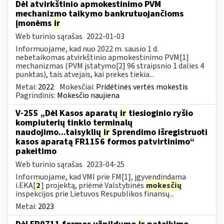
Dėl atvirkštinio apmokestinimo PVM
mechanizmo taikymo bankrutuojančioms
įmonėms
ir
Web turinio sąrašas
2022-01-03
Informuojame, kad nuo 2022 m. sausio 1 d.
nebetaikomas atvirkštinio apmokestinimo PVM[1]
mechanizmas (PVM įstatymo[2] 96 straipsnio 1 dalies 4
punktas), tais atvejais, kai prekes tiekia...
Metai:
2022
Mokesčiai:
Pridėtinės vertės mokestis
Pagrindinis:
Mokesčio naujiena
V-255 „Dėl Kasos aparatų
ir
tiesioginio ryšio
kompiuterių tinklo terminalų
naudojimo...taisyklių
ir
Sprendimo išregistruoti
kasos aparatą FR1156 formos patvirtinimo“
pakeitimo
Web turinio sąrašas
2023-04-25
Informuojame, kad VMI prie FM[1], įgyvendindama
i.EKA[
2
] projektą, priėmė Valstybinės
mokesčių
inspekcijos prie Lietuvos Respublikos finansų...
Metai:
2023