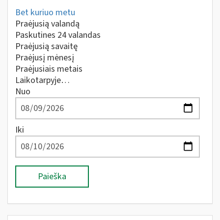
Bet kuriuo metu
Praėjusią valandą
Paskutines 24 valandas
Praėjusią savaitę
Praėjusį mėnesį
Praėjusiais metais
Laikotarpyje…
Nuo
Iki
Paieška