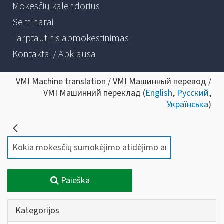
Mokesčių kalendorius
Seminarai
Tarptautinis apmokestinimas
Kontaktai / Apklausa
VMI Machine translation / VMI Машинный перевод /
VMI Машинний переклад (
English
,
Русский
,
Українська
)
Paieška
Kategorijos