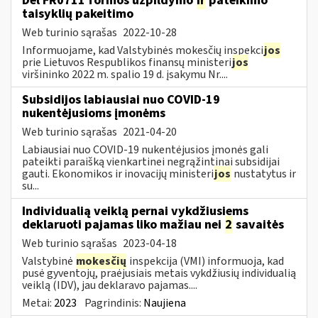
Dėl FR0711 formos užpildymo
ir
pateikimo
taisyklių pakeitimo
Web turinio sąrašas
2022-10-28
Informuojame, kad Valstybinės mokesčių inspekci
jos
prie Lietuvos Respublikos finansų ministeri
jos
viršininko 2022 m. spalio 19 d. įsakymu Nr....
Subsidijos labiausiai nuo COVID-19
nukentėjusioms įmonėms
Web turinio sąrašas
2021-04-20
Labiausiai nuo COVID-19 nukentėjusios įmonės gali
pateikti paraišką vienkartinei negrąžintinai subsidijai
gauti. Ekonomikos ir inovacijų ministeri
jos
nustatytus ir
su...
Individualią veiklą pernai vykdžiusiems
deklaruoti pajamas liko mažiau nei
2
savaitės
Web turinio sąrašas
2023-04-18
Valstybinė
mokesčių
inspekcija (VMI) informuoja, kad
pusė gyventojų, praėjusiais metais vykdžiusių individualią
veiklą (IDV), jau deklaravo pajamas....
Metai:
2023
Pagrindinis:
Naujiena