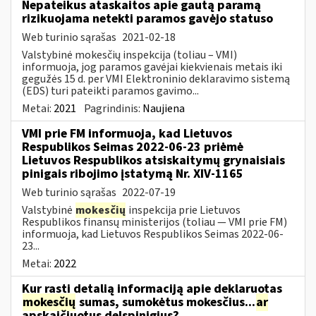
Nepateikus ataskaitos apie gautą paramą
rizikuojama netekti paramos gavėjo statuso
Web turinio sąrašas
2021-02-18
Valstybinė mokesčių inspekcija (toliau – VMI)
informuoja, jog paramos gavėjai kiekvienais metais iki
gegužės 15 d. per VMI Elektroninio deklaravimo sistemą
(EDS) turi pateikti paramos gavimo...
Metai:
2021
Pagrindinis:
Naujiena
VMI prie FM informuoja, kad Lietuvos
Respublikos Seimas 2022-06-23 priėmė
Lietuvos Respublikos atsiskaitymų grynaisiais
pinigais ribojimo įstatymą Nr. XIV-1165
Web turinio sąrašas
2022-07-19
Valstybinė
mokesčių
inspekcija prie Lietuvos
Respublikos finansų ministerijos (toliau — VMI prie FM)
informuoja, kad Lietuvos Respublikos Seimas 2022-06-
23...
Metai:
2022
Kur rasti detalią informaciją apie deklaruotas
mokesčių
sumas, sumokėtus mokesčius...
ar
apskaičiuotus delspinigius?