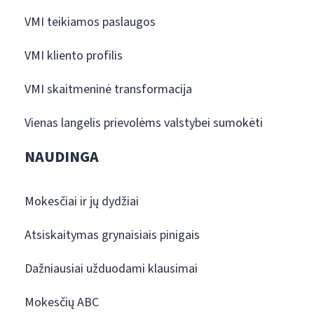
VMI teikiamos paslaugos
VMI kliento profilis
VMI skaitmeninė transformacija
Vienas langelis prievolėms valstybei sumokėti
NAUDINGA
Mokesčiai ir jų dydžiai
Atsiskaitymas grynaisiais pinigais
Dažniausiai užduodami klausimai
Mokesčių ABC