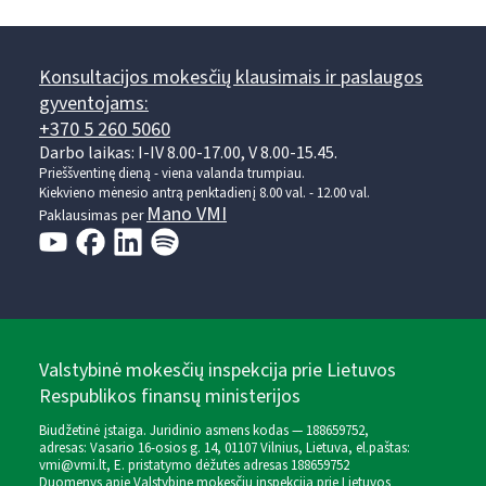
Konsultacijos mokesčių klausimais ir paslaugos
gyventojams:
+370 5 260 5060
Darbo laikas: I-IV 8.00-17.00, V 8.00-15.45.
Prieššventinę dieną - viena valanda trumpiau.
Kiekvieno mėnesio antrą penktadienį 8.00 val. - 12.00 val.
Mano VMI
Paklausimas per
Valstybinė mokesčių inspekcija prie Lietuvos
Respublikos finansų ministerijos
Biudžetinė įstaiga. Juridinio asmens kodas — 188659752,
adresas: Vasario 16-osios g. 14, 01107 Vilnius, Lietuva, el.paštas:
vmi@vmi.lt
, E. pristatymo dėžutės adresas 188659752
Duomenys apie Valstybinę mokesčių inspekciją prie Lietuvos