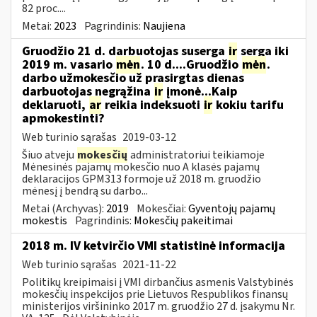
82 proc....
Metai:
2023
Pagrindinis:
Naujiena
Gruodžio 21 d. darbuotojas suserga
ir
serga iki
2019 m. vasario
mėn
. 10 d....Gruodžio
mėn
.
darbo užmokesčio už prasirgtas dienas
darbuotojas negrąžina
ir
įmonė...Kaip
deklaruoti,
ar
reikia indeksuoti
ir
kokiu tarifu
apmokestinti?
Web turinio sąrašas
2019-03-12
Šiuo atveju
mokesčių
administratoriui teikiamoje
Mėnesinės pajamų mokesčio nuo A klasės pajamų
deklaracijos GPM313 formoje už 2018 m. gruodžio
mėnesį į bendrą su darbo...
Metai (Archyvas):
2019
Mokesčiai:
Gyventojų pajamų
mokestis
Pagrindinis:
Mokesčių pakeitimai
2018 m. IV ketvirčio VMI statistinė informacija
Web turinio sąrašas
2021-11-22
Politikų kreipimaisi į VMI dirbančius asmenis Valstybinės
mokesčių inspekcijos prie Lietuvos Respublikos finansų
ministerijos viršininko 2017 m. gruodžio 27 d. įsakymu Nr.