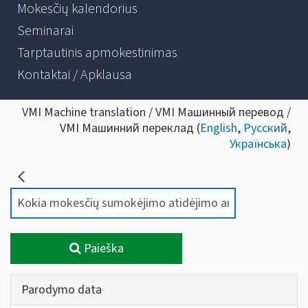
Mokesčių kalendorius
Seminarai
Tarptautinis apmokestinimas
Kontaktai / Apklausa
VMI Machine translation / VMI Машинный перевод /
VMI Машинний переклад (
English
,
Русский
,
Українська
)
Paieška
Parodymo data