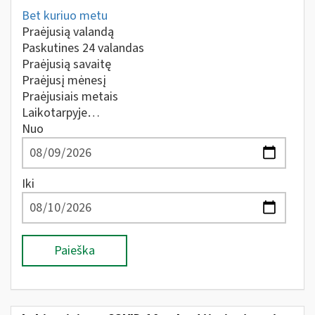
Bet kuriuo metu
Praėjusią valandą
Paskutines 24 valandas
Praėjusią savaitę
Praėjusį mėnesį
Praėjusiais metais
Laikotarpyje…
Nuo
Iki
Paieška