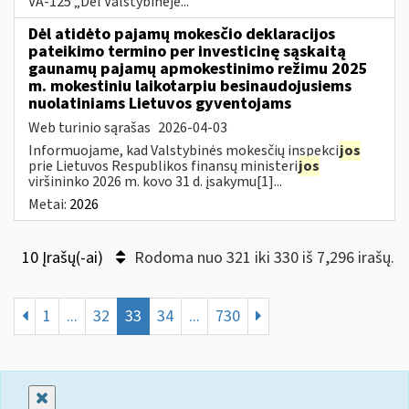
VA-125 „Dėl Valstybinėje...
Dėl atidėto pajamų mokesčio deklaracijos
pateikimo termino per investicinę sąskaitą
gaunamų pajamų apmokestinimo režimu 2025
m. mokestiniu laikotarpiu besinaudojusiems
nuolatiniams Lietuvos gyventojams
Web turinio sąrašas
2026-04-03
Informuojame, kad Valstybinės mokesčių inspekci
jos
prie Lietuvos Respublikos finansų ministeri
jos
viršininko 2026 m. kovo 31 d. įsakymu[1]...
Metai:
2026
10 Įrašų(-ai)
Rodoma nuo 321 iki 330 iš 7,296 irašų.
1
...
32
33
34
...
730
Uždaryti