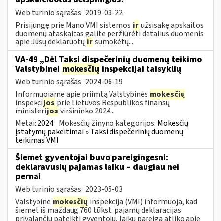
Web turinio sąrašas
2019-03-22
Prisijungę prie Mano VMI sistemos
ir
užsisakę apskaitos
duomenų ataskaitas galite peržiūrėti detalius duomenis
apie Jūsų deklaruotų
ir
sumokėtų...
VA-49 „Dėl Taksi dispečerinių duomenų teikimo
Valstybinei
mokesčių
inspekcijai taisyklių
Web turinio sąrašas
2024-06-19
Informuojame apie priimtą Valstybinės
mokesčių
inspekci
jos
prie Lietuvos Respublikos finansų
ministeri
jos
viršininko 2024...
Metai:
2024
Mokesčių žinyno kategorijos:
Mokesčių
įstatymų pakeitimai » Taksi dispečerinių duomenų
teikimas VMI
Šiemet gyventojai buvo pareigingesni:
deklaravusių pajamas laiku – daugiau nei
pernai
Web turinio sąrašas
2023-05-03
Valstybinė
mokesčių
inspekcija (VMI) informuoja, kad
šiemet iš maždaug 760 tūkst. pajamų deklaracijas
privalančių pateikti gyventojų, laiku pareigą atliko apie