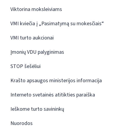
Viktorina moksleiviams
VMI kviečia į „Pasimatymą su mokesčiais“
VMI turto aukcionai
Įmonių VDU palyginimas
STOP šešėliui
Krašto apsaugos ministerijos informacija
Interneto svetainės atitikties paraiška
Ieškome turto savininkų
Nuorodos