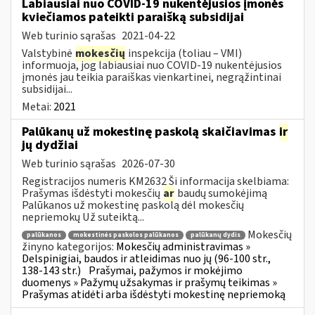
Labiausiai nuo COVID-19 nukentėjusios įmonės
kviečiamos pateikti paraišką subsidijai
Web turinio sąrašas
2021-04-22
Valstybinė
mokesčių
inspekcija (toliau – VMI)
informuoja, jog labiausiai nuo COVID-19 nukentėjusios
įmonės jau teikia paraiškas vienkartinei, negrąžintinai
subsidijai...
Metai:
2021
Palūkanų už mokestinę paskolą skaičiavimas
ir
jų dydžiai
Web turinio sąrašas
2026-07-30
Registracijos numeris KM2632 Ši informacija skelbiama:
Prašymas išdėstyti mokesčių
ar
baudų sumokėjimą
Palūkanos už mokestinę paskolą dėl mokesčių
nepriemokų Už suteiktą...
Mokesčių
palūkanos
mokestinės paskolos palūkanos
palūkanų dydis
žinyno kategorijos:
Mokesčių administravimas »
Delspinigiai, baudos ir atleidimas nuo jų (96-100 str.,
138-143 str.)
Prašymai, pažymos ir mokėjimo
duomenys » Pažymų užsakymas ir prašymų teikimas »
Prašymas atidėti arba išdėstyti mokestinę nepriemoką