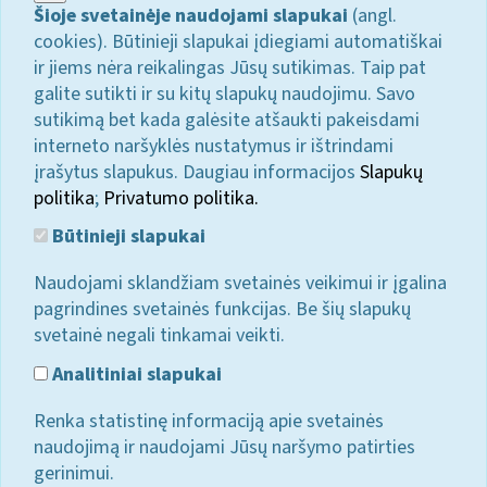
Šioje svetainėje naudojami slapukai
(angl.
cookies). Būtinieji slapukai įdiegiami automatiškai
ir jiems nėra reikalingas Jūsų sutikimas. Taip pat
galite sutikti ir su kitų slapukų naudojimu. Savo
sutikimą bet kada galėsite atšaukti pakeisdami
interneto naršyklės nustatymus ir ištrindami
įrašytus slapukus. Daugiau informacijos
Slapukų
politika
;
Privatumo politika.
Būtinieji slapukai
Naudojami sklandžiam svetainės veikimui ir įgalina
pagrindines svetainės funkcijas. Be šių slapukų
svetainė negali tinkamai veikti.
Analitiniai slapukai
Renka statistinę informaciją apie svetainės
naudojimą ir naudojami Jūsų naršymo patirties
gerinimui.