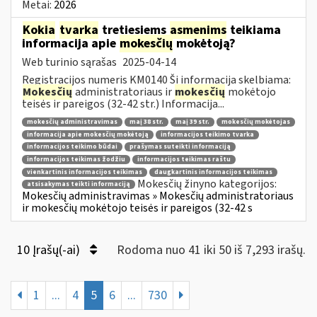
Metai:
2026
Kokia
tvarka
tretiesiems
asmenims
teikiama
informacija apie
mokesčių
mokėtoją?
Web turinio sąrašas
2025-04-14
Registracijos numeris KM0140 Ši informacija skelbiama:
Mokesčių
administratoriaus ir
mokesčių
mokėtojo
teisės ir pareigos (32-42 str.) Informacija...
mokesčių administravimas
maį 38 str.
maį 39 str.
mokesčių mokėtojas
informacija apie mokesčių mokėtoją
informacijos teikimo tvarka
informacijos teikimo būdai
prašymas suteikti informaciją
informacijos teikimas žodžiu
informacijos teikimas raštu
vienkartinis informacijos teikimas
daugkartinis informacijos teikimas
Mokesčių žinyno kategorijos:
atsisakymas teikti informaciją
Mokesčių administravimas » Mokesčių administratoriaus
ir mokesčių mokėtojo teisės ir pareigos (32-42 s
10 Įrašų(-ai)
Rodoma nuo 41 iki 50 iš 7,293 irašų.
1
...
4
5
6
...
730