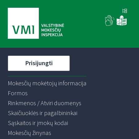
Prisijungti
Mokesčių mokėtojų informacija
Formos
Rinkmenos / Atviri duomenys
Skaičiuoklės ir pagalbininkai
Sąskaitos ir įmokų kodai
Mokesčių žinynas