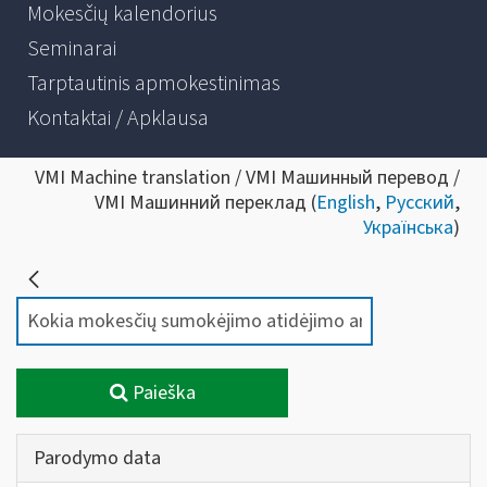
Mokesčių kalendorius
Seminarai
Tarptautinis apmokestinimas
Kontaktai / Apklausa
VMI Machine translation / VMI Машинный перевод /
VMI Машинний переклад (
English
,
Русский
,
Українська
)
Paieška
Parodymo data