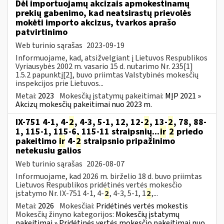
Dėl importuojamų akcizais apmokestinamų
prekių gabenimo, kad neatsirastų prievolės
mokėti importo akcizus, tvarkos aprašo
patvirtinimo
Web turinio sąrašas
2023-09-19
Informuojame, kad, atsižvelgiant į Lietuvos Respublikos
Vyriausybės 2002 m. vasario 15 d. nutarimo Nr. 235[1]
1.5.2 papunktį[2], buvo priimtas Valstybinės mokesčių
inspekcijos prie Lietuvos...
Metai:
2023
Mokesčių įstatymų pakeitimai:
MĮP 2021 »
Akcizų mokesčių pakeitimai nuo 2023 m.
IX-751 4-1, 4-
2
, 4-3, 5-1, 12, 12-
2
, 13-
2
, 78, 88-
1, 115-1, 115-6, 115-11 straipsnių...
ir
2
priedo
pakeitimo
ir
4-
2
straipsnio pripažinimo
netekusiu galios
Web turinio sąrašas
2026-08-07
Informuojame, kad 2026 m. birželio 18 d. buvo priimtas
Lietuvos Respublikos pridėtinės vertės mokesčio
įstatymo Nr. IX-751 4-1, 4-
2
, 4-3, 5-1, 1
2
,...
Metai:
2026
Mokesčiai:
Pridėtinės vertės mokestis
Mokesčių žinyno kategorijos:
Mokesčių įstatymų
pakeitimai » Pridėtinės vertės mokesčio pakeitimai nuo