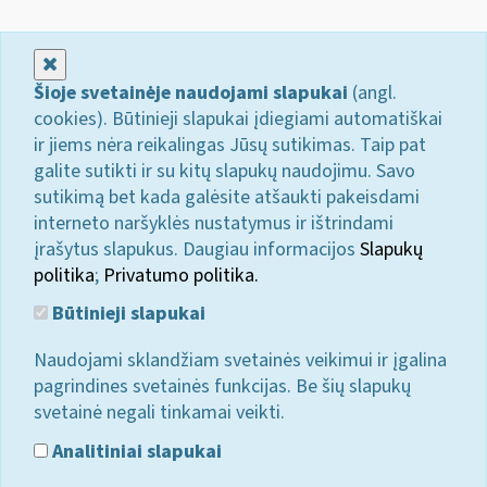
Uždaryti
Šioje svetainėje naudojami slapukai
(angl.
cookies). Būtinieji slapukai įdiegiami automatiškai
ir jiems nėra reikalingas Jūsų sutikimas. Taip pat
galite sutikti ir su kitų slapukų naudojimu. Savo
sutikimą bet kada galėsite atšaukti pakeisdami
interneto naršyklės nustatymus ir ištrindami
įrašytus slapukus. Daugiau informacijos
Slapukų
politika
;
Privatumo politika.
Būtinieji slapukai
Naudojami sklandžiam svetainės veikimui ir įgalina
pagrindines svetainės funkcijas. Be šių slapukų
svetainė negali tinkamai veikti.
Analitiniai slapukai