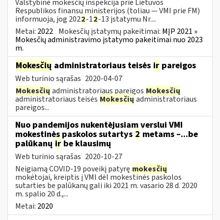
Valstybinė mokesčių inspekcija prie Lietuvos
Respublikos finansų ministerijos (toliau — VMI prie FM)
informuoja, jog 202
2
-1
2
-13 įstatymu Nr....
Metai:
2022
Mokesčių įstatymų pakeitimai:
MĮP 2021 »
Mokesčių administravimo įstatymo pakeitimai nuo 2023
m.
Mokesčių
administratoriaus teisės
ir
pareigos
Web turinio sąrašas
2020-04-07
Mokesčių
administratoriaus pareigos
Mokesčių
administratoriaus teisės
Mokesčių
administratoriaus
pareigos...
Nuo pandemijos nukentėjusiam verslui VMI
mokestinės paskolos sutartys
2
metams –...be
palūkanų
ir
be klausimų
Web turinio sąrašas
2020-10-27
Neigiamą COVID-19 poveikį patyrę
mokesčių
mokėtojai, kreiptis į VMI dėl mokestinės paskolos
sutarties be palūkanų gali iki 2021 m. vasario 28 d. 2020
m. spalio 20 d.,...
Metai:
2020