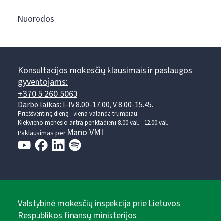
Nuorodos
Konsultacijos mokesčių klausimais ir paslaugos
gyventojams:
+370 5 260 5060
Darbo laikas: I-IV 8.00-17.00, V 8.00-15.45.
Prieššventinę dieną - viena valanda trumpiau.
Kiekvieno mėnesio antrą penktadienį 8.00 val. - 12.00 val.
Mano VMI
Paklausimas per
Valstybinė mokesčių inspekcija prie Lietuvos
Respublikos finansų ministerijos