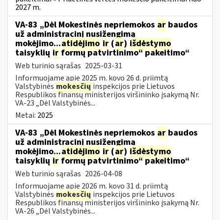
2027 m.
VA-83 „Dėl Mokestinės nepriemokos
ar
baudos
už administracinį nusižengimą
mokėjimo...
atidėjimo
ir
(
ar
)
išdėstymo
taisyklių
ir
formų patvirtinimo“ pakeitimo“
Web turinio sąrašas
2025-03-31
Informuojame apie 2025 m. kovo 26 d. priimtą
Valstybinės
mokesčių
inspekcijos prie Lietuvos
Respublikos finansų ministerijos viršininko įsakymą Nr.
VA-23 „Dėl Valstybinės...
Metai:
2025
VA-83 „Dėl Mokestinės nepriemokos
ar
baudos
už administracinį nusižengimą
mokėjimo...
atidėjimo
ir
(
ar
)
išdėstymo
taisyklių
ir
formų patvirtinimo“ pakeitimo“
Web turinio sąrašas
2026-04-08
Informuojame apie 2026 m. kovo 31 d. priimtą
Valstybinės
mokesčių
inspekcijos prie Lietuvos
Respublikos finansų ministerijos viršininko įsakymą Nr.
VA-26 „Dėl Valstybinės...