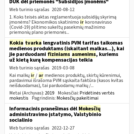
DUK dėl priemonės "Subsidijos įmonėms"
Web turinio sąrašas
2020-08-12
1. Koks teisės aktas reglamentuoja subsidijų skyrimą
įmonėms? Ekonomikos skatinimo
ir
koronaviruso
(Covid-19) plitimo sukeltų pasekmių mažinimo
priemonių plano priemonės...
Kokia
tvarka
lengvatinis PVM tarifas taikomas
medienos produktams (įskaitant malkas...), kai
jie parduodami
fiziniams
asmenims
, kuriems
už kietą kurą kompensacijas teikia
Web turinio sąrašas
2019-03-08
Kai malkų
ir
/
ar
medienos produktų, skirtų kūrenimui,
pardavimui išrašoma PVM sąskaita faktūra (kasos kvitas
neišduodamas), tai parduodamų malkų /...
Metai (Archyvas):
2019
Mokesčiai:
Pridėtinės vertės
mokestis
Pagrindinis:
Mokesčių pakeitimai
Informacinis pranešimas dėl
Mokesčių
administravimo įstatymo, Valstybinio
socialinio
Web turinio sąrašas
2022-12-27