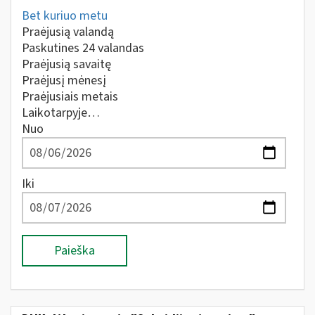
Bet kuriuo metu
Praėjusią valandą
Paskutines 24 valandas
Praėjusią savaitę
Praėjusį mėnesį
Praėjusiais metais
Laikotarpyje…
Nuo
Iki
Paieška