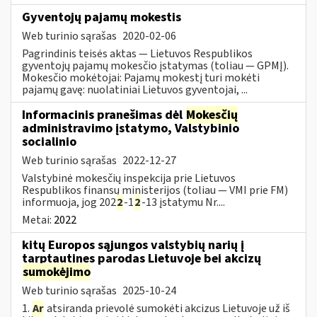
Gyventojų pajamų mokestis
Web turinio sąrašas
2020-02-06
Pagrindinis teisės aktas — Lietuvos Respublikos
gyventojų pajamų mokesčio įstatymas (toliau — GPMĮ).
Mokesčio mokėtojai: Pajamų mokestį turi mokėti
pajamų gavę: nuolatiniai Lietuvos gyventojai, ...
Informacinis pranešimas dėl
Mokesčių
administravimo įstatymo, Valstybinio
socialinio
Web turinio sąrašas
2022-12-27
Valstybinė mokesčių inspekcija prie Lietuvos
Respublikos finansų ministerijos (toliau — VMI prie FM)
informuoja, jog 202
2
-1
2
-13 įstatymu Nr....
Metai:
2022
kitų Europos sąjungos valstybių narių į
tarptautines parodas Lietuvoje bei akcizų
sumokėjimo
Web turinio sąrašas
2025-10-24
1.
Ar
atsiranda prievolė sumokėti akcizus Lietuvoje už iš