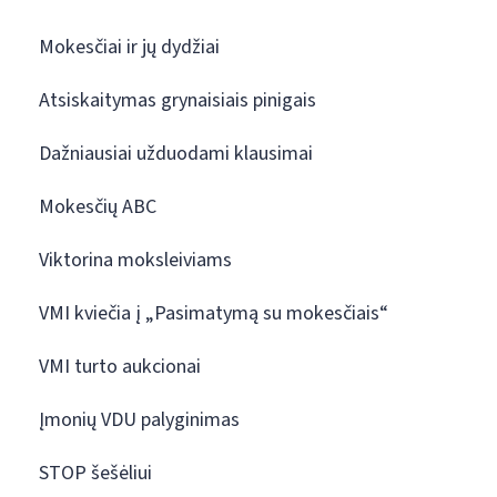
Mokesčiai ir jų dydžiai
Atsiskaitymas grynaisiais pinigais
Dažniausiai užduodami klausimai
Mokesčių ABC
Viktorina moksleiviams
VMI kviečia į „Pasimatymą su mokesčiais“
VMI turto aukcionai
Įmonių VDU palyginimas
STOP šešėliui