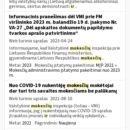
kitų valstybių narių į Lietuvą atgabenamus alkoholinius
gėrimus, skirtus demonstruoti
ir
...
Informacinis pranešimas dėl VMI prie FM
viršininko 2023 m. balandžio 19 d. įsakymo Nr.
VA-27 „Dėl apskaitos dokumentų papildymo
tvarkos aprašo patvirtinimo“
Web turinio sąrašas
2023-04-24
Informuojame, kad Valstybinė
mokesčių
inspekcija prie
Lietuvos Respublikos finansų ministerijos,
įgyvendinama Lietuvos Respublikos
mokesčių
...
Metai:
2023
Mokesčių įstatymų pakeitimai:
MĮP 2021 »
Mokesčių administravimo įstatymo pakeitimai nuo 2023
m.
Nuo COVID-19 nukentėję
mokesčių
mokėtojai
dar turi tris savaites mokesčiams be palūkanų
Web turinio sąrašas
2021-08-10
Valstybinė
mokesčių
inspekcija (toliau – VMI)
informuoja, jog į nukentėjusių nuo COVID-19 sąrašus
įtrauktos įmonės
ir
individualią veiklą vykdantys...
Metai:
2021
Pagrindinis:
Naujiena