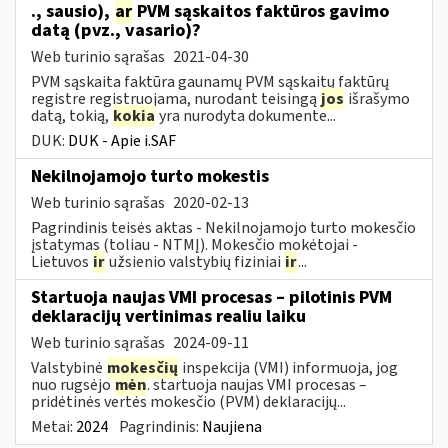
., sausio),
ar
PVM sąskaitos faktūros gavimo
datą (pvz., vasario)?
Web turinio sąrašas
2021-04-30
PVM sąskaita faktūra gaunamų PVM sąskaitų faktūrų
registre registruojama, nurodant teisingą
jos
išrašymo
datą, tokią,
kokia
yra nurodyta dokumente...
DUK:
DUK - Apie i.SAF
Nekilnojamojo turto mokestis
Web turinio sąrašas
2020-02-13
Pagrindinis teisės aktas - Nekilnojamojo turto mokesčio
įstatymas (toliau - NTMĮ). Mokesčio mokėtojai -
Lietuvos
ir
užsienio valstybių fiziniai
ir
...
Startuoja naujas VMI procesas – pilotinis PVM
deklaracijų vertinimas realiu laiku
Web turinio sąrašas
2024-09-11
Valstybinė
mokesčių
inspekcija (VMI) informuoja, jog
nuo rugsėjo
mėn
. startuoja naujas VMI procesas –
pridėtinės vertės mokesčio (PVM) deklaracijų...
Metai:
2024
Pagrindinis:
Naujiena