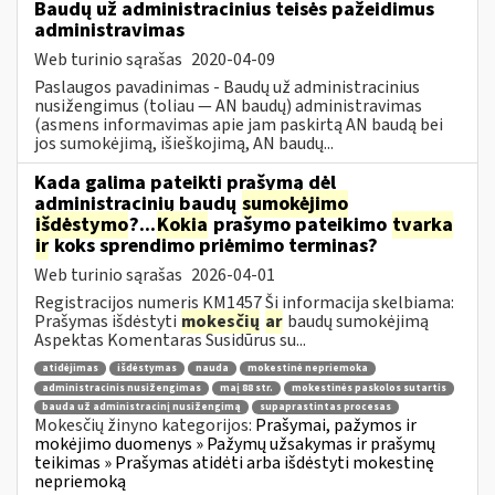
Baudų už administracinius teisės pažeidimus
administravimas
Web turinio sąrašas
2020-04-09
Paslaugos pavadinimas - Baudų už administracinius
nusižengimus (toliau — AN baudų) administravimas
(asmens informavimas apie jam paskirtą AN baudą bei
jos sumokėjimą, išieškojimą, AN baudų...
Kada galima pateikti prašymą dėl
administracinių baudų
sumokėjimo
išdėstymo
?...
Kokia
prašymo pateikimo
tvarka
ir
koks sprendimo priėmimo terminas?
Web turinio sąrašas
2026-04-01
Registracijos numeris KM1457 Ši informacija skelbiama:
Prašymas išdėstyti
mokesčių
ar
baudų sumokėjimą
Aspektas Komentaras Susidūrus su...
atidėjimas
išdėstymas
nauda
mokestinė nepriemoka
administracinis nusižengimas
maį 88 str.
mokestinės paskolos sutartis
bauda už administracinį nusižengimą
supaprastintas procesas
Mokesčių žinyno kategorijos:
Prašymai, pažymos ir
mokėjimo duomenys » Pažymų užsakymas ir prašymų
teikimas » Prašymas atidėti arba išdėstyti mokestinę
nepriemoką