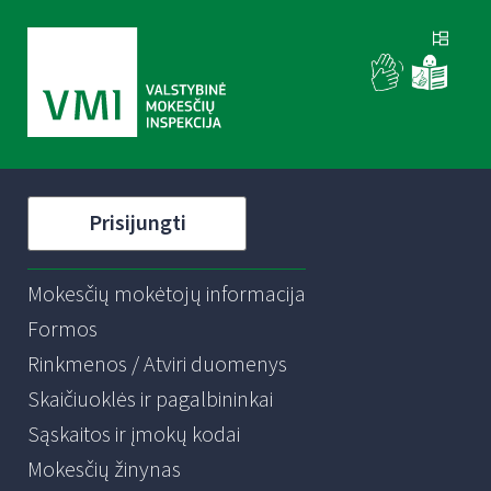
Prisijungti
Mokesčių mokėtojų informacija
Formos
Rinkmenos / Atviri duomenys
Skaičiuoklės ir pagalbininkai
Sąskaitos ir įmokų kodai
Mokesčių žinynas