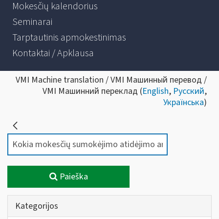
Mokesčių kalendorius
Seminarai
Tarptautinis apmokestinimas
Kontaktai / Apklausa
VMI Machine translation / VMI Машинный перевод /
VMI Машинний переклад (
English
,
Русский
,
Українська
)
Paieška
Kategorijos