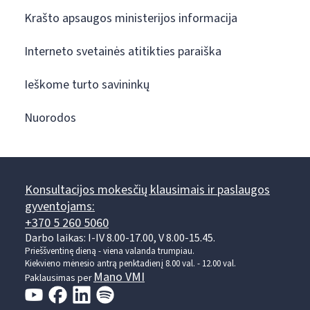
Krašto apsaugos ministerijos informacija
Interneto svetainės atitikties paraiška
Ieškome turto savininkų
Nuorodos
Konsultacijos mokesčių klausimais ir paslaugos
gyventojams:
+370 5 260 5060
Darbo laikas: I-IV 8.00-17.00, V 8.00-15.45.
Prieššventinę dieną - viena valanda trumpiau.
Kiekvieno mėnesio antrą penktadienį 8.00 val. - 12.00 val.
Mano VMI
Paklausimas per