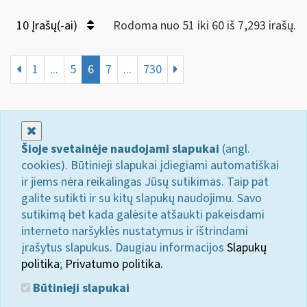
10 Įrašų(-ai)
Rodoma nuo 51 iki 60 iš 7,293 irašų.
1
...
5
6
7
...
730
Uždaryti
Šioje svetainėje naudojami slapukai
(angl.
cookies). Būtinieji slapukai įdiegiami automatiškai
ir jiems nėra reikalingas Jūsų sutikimas. Taip pat
galite sutikti ir su kitų slapukų naudojimu. Savo
sutikimą bet kada galėsite atšaukti pakeisdami
interneto naršyklės nustatymus ir ištrindami
įrašytus slapukus. Daugiau informacijos
Slapukų
politika
;
Privatumo politika.
Būtinieji slapukai