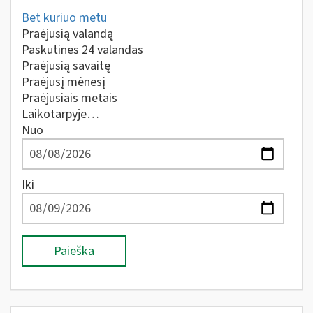
Bet kuriuo metu
Praėjusią valandą
Paskutines 24 valandas
Praėjusią savaitę
Praėjusį mėnesį
Praėjusiais metais
Laikotarpyje…
Nuo
Iki
Paieška