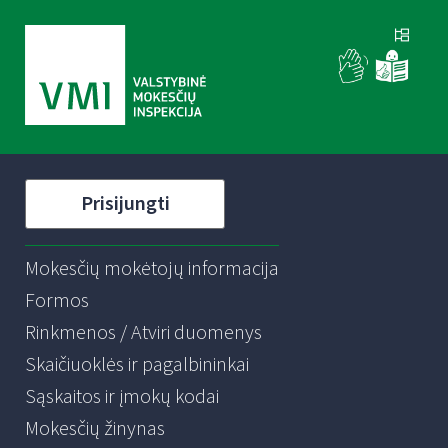
Prisijungti
Mokesčių mokėtojų informacija
Formos
Rinkmenos / Atviri duomenys
Skaičiuoklės ir pagalbininkai
Sąskaitos ir įmokų kodai
Mokesčių žinynas