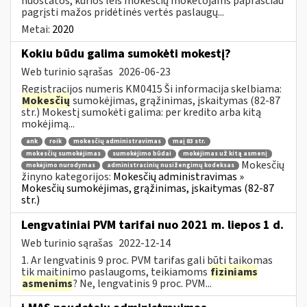
nuostatos, kurios leis mokesčių mokėtojams paprasčiau
pagrįsti mažos pridėtinės vertės paslaugų...
Metai:
2020
Kokiu būdu galima sumokėti mokestį?
Web turinio sąrašas
2026-06-23
Registracijos numeris KM0415 Ši informacija skelbiama:
Mokesčių
sumokėjimas, grąžinimas, įskaitymas (82-87
str.) Mokestį sumokėti galima: per kredito arba kitą
mokėjimą...
ank
roik
mokesčių administravimas
maį 83 str.
mokesčių sumokėjimas
sumokėjimo būdai
mokėjimas už kitą asmenį
Mokesčių
mokėjimo nurodymas
administracinių nusižengimų kodeksas
žinyno kategorijos:
Mokesčių administravimas »
Mokesčių sumokėjimas, grąžinimas, įskaitymas (82-87
str.)
Lengvatiniai PVM tarifai nuo 2021 m. liepos 1 d.
Web turinio sąrašas
2022-12-14
1. Ar lengvatinis 9 proc. PVM tarifas gali būti taikomas
tik maitinimo paslaugoms, teikiamoms
fiziniams
asmenims
? Ne, lengvatinis 9 proc. PVM...