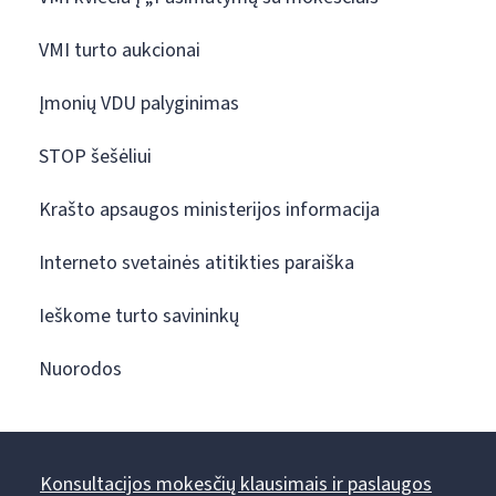
VMI turto aukcionai
Įmonių VDU palyginimas
STOP šešėliui
Krašto apsaugos ministerijos informacija
Interneto svetainės atitikties paraiška
Ieškome turto savininkų
Nuorodos
Konsultacijos mokesčių klausimais ir paslaugos