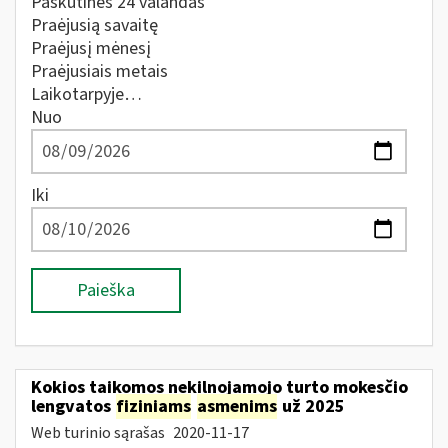
Paskutines 24 valandas
Praėjusią savaitę
Praėjusį mėnesį
Praėjusiais metais
Laikotarpyje…
Nuo
Iki
Paieška
Kokios taikomos nekilnojamojo turto mokesčio
lengvatos
fiziniams
asmenims
už 2025
Web turinio sąrašas
2020-11-17