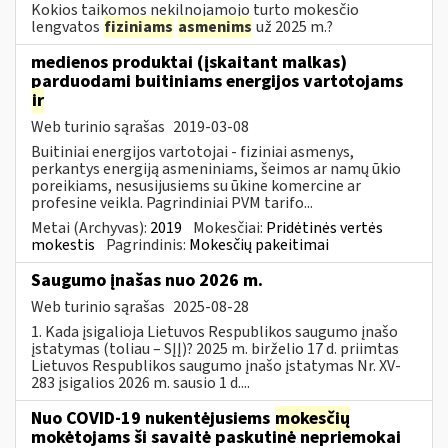
Kokios taikomos nekilnojamojo turto mokesčio
lengvatos
fiziniams
asmenims
už 2025 m.?
medienos produktai (įskaitant malkas)
parduodami buitiniams energijos vartotojams
ir
Web turinio sąrašas
2019-03-08
Buitiniai energijos vartotojai - fiziniai asmenys,
perkantys energiją asmeniniams, šeimos ar namų ūkio
poreikiams, nesusijusiems su ūkine komercine ar
profesine veikla. Pagrindiniai PVM tarifo...
Metai (Archyvas):
2019
Mokesčiai:
Pridėtinės vertės
mokestis
Pagrindinis:
Mokesčių pakeitimai
Saugumo įnašas nuo 2026 m.
Web turinio sąrašas
2025-08-28
1. Kada įsigalioja Lietuvos Respublikos saugumo įnašo
įstatymas (toliau – SĮĮ)? 2025 m. birželio 17 d. priimtas
Lietuvos Respublikos saugumo įnašo įstatymas Nr. XV-
283 įsigalios 2026 m. sausio 1 d....
Nuo COVID-19 nukentėjusiems
mokesčių
mokėtojams ši savaitė paskutinė nepriemokai