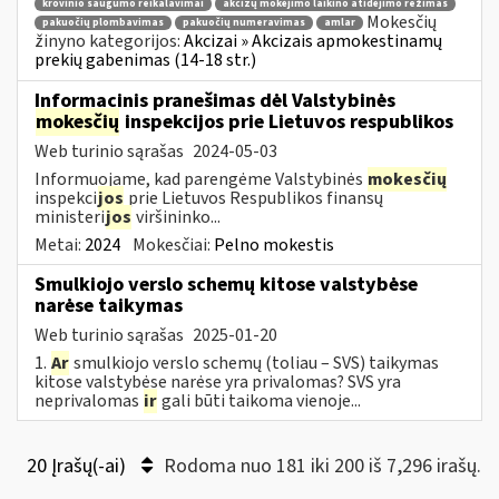
krovinio saugumo reikalavimai
akcizų mokėjimo laikino atidėjimo režimas
Mokesčių
pakuočių plombavimas
pakuočių numeravimas
amlar
žinyno kategorijos:
Akcizai » Akcizais apmokestinamų
prekių gabenimas (14-18 str.)
Informacinis pranešimas dėl Valstybinės
mokesčių
inspekcijos prie Lietuvos respublikos
Web turinio sąrašas
2024-05-03
Informuojame, kad parengėme Valstybinės
mokesčių
inspekci
jos
prie Lietuvos Respublikos finansų
ministeri
jos
viršininko...
Metai:
2024
Mokesčiai:
Pelno mokestis
Smulkiojo verslo schemų kitose valstybėse
narėse taikymas
Web turinio sąrašas
2025-01-20
1.
Ar
smulkiojo verslo schemų (toliau – SVS) taikymas
kitose valstybėse narėse yra privalomas? SVS yra
neprivalomas
ir
gali būti taikoma vienoje...
20 Įrašų(-ai)
Rodoma nuo 181 iki 200 iš 7,296 irašų.