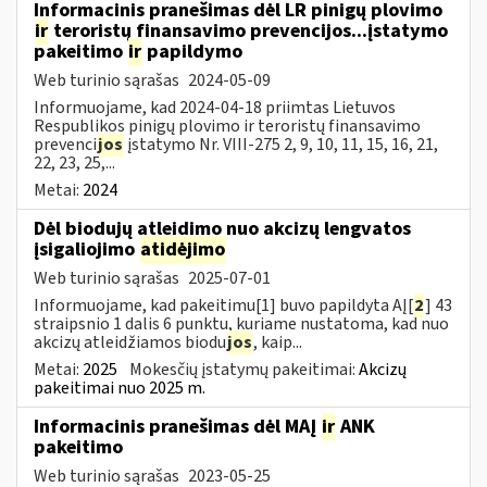
Informacinis pranešimas dėl LR pinigų plovimo
ir
teroristų finansavimo prevencijos...įstatymo
pakeitimo
ir
papildymo
Web turinio sąrašas
2024-05-09
Informuojame, kad 2024-04-18 priimtas Lietuvos
Respublikos pinigų plovimo ir teroristų finansavimo
prevenci
jos
įstatymo Nr. VIII-275 2, 9, 10, 11, 15, 16, 21,
22, 23, 25,...
Metai:
2024
Dėl biodujų atleidimo nuo akcizų lengvatos
įsigaliojimo
atidėjimo
Web turinio sąrašas
2025-07-01
Informuojame, kad pakeitimu[1] buvo papildyta AĮ[
2
] 43
straipsnio 1 dalis 6 punktu, kuriame nustatoma, kad nuo
akcizų atleidžiamos biodu
jos
, kaip...
Metai:
2025
Mokesčių įstatymų pakeitimai:
Akcizų
pakeitimai nuo 2025 m.
Informacinis pranešimas dėl MAĮ
ir
ANK
pakeitimo
Web turinio sąrašas
2023-05-25