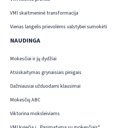
VMI skaitmeninė transformacija
Vienas langelis prievolėms valstybei sumokėti
NAUDINGA
Mokesčiai ir jų dydžiai
Atsiskaitymas grynaisiais pinigais
Dažniausiai užduodami klausimai
Mokesčių ABC
Viktorina moksleiviams
VMI kviečia į „Pasimatymą su mokesčiais“