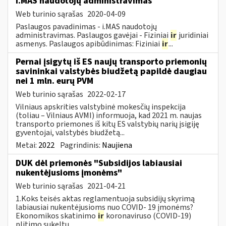
i.MAS naudotojų administravimas
Web turinio sąrašas
2020-04-09
Paslaugos pavadinimas - i.MAS naudotojų
administravimas. Paslaugos gavėjai - Fiziniai
ir
juridiniai
asmenys. Paslaugos apibūdinimas: Fiziniai
ir
...
Pernai įsigytų iš ES naujų transporto priemonių
savininkai valstybės biudžetą papildė daugiau
nei 1 mln. eurų PVM
Web turinio sąrašas
2022-02-17
Vilniaus apskrities valstybinė mokesčių inspekcija
(toliau – Vilniaus AVMI) informuoja, kad 2021 m. naujas
transporto priemones iš kitų ES valstybių narių įsigiję
gyventojai, valstybės biudžetą...
Metai:
2022
Pagrindinis:
Naujiena
DUK dėl priemonės "Subsidijos labiausiai
nukentėjusioms įmonėms"
Web turinio sąrašas
2021-04-21
1.Koks teisės aktas reglamentuoja subsidijų skyrimą
labiausiai nukentėjusioms nuo COVID- 19 įmonėms?
Ekonomikos skatinimo
ir
koronaviruso (COVID-19)
plitimo sukeltų...