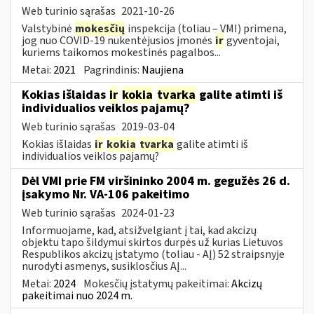
Web turinio sąrašas
2021-10-26
Valstybinė
mokesčių
inspekcija (toliau – VMI) primena,
jog nuo COVID-19 nukentėjusios įmonės
ir
gyventojai,
kuriems taikomos mokestinės pagalbos...
Metai:
2021
Pagrindinis:
Naujiena
Kokias išlaidas
ir
kokia
tvarka
galite atimti iš
individualios veiklos pajamų?
Web turinio sąrašas
2019-03-04
Kokias išlaidas
ir
kokia
tvarka
galite atimti iš
individualios veiklos pajamų?
Dėl VMI prie FM viršininko 2004 m. gegužės 26 d.
įsakymo Nr. VA-106 pakeitimo
Web turinio sąrašas
2024-01-23
Informuojame, kad, atsižvelgiant į tai, kad akcizų
objektu tapo šildymui skirtos durpės už kurias Lietuvos
Respublikos akcizų įstatymo (toliau - AĮ) 52 straipsnyje
nurodyti asmenys, susiklosčius AĮ...
Metai:
2024
Mokesčių įstatymų pakeitimai:
Akcizų
pakeitimai nuo 2024 m.