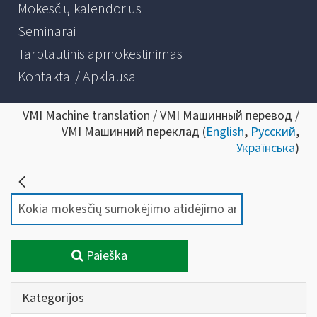
Mokesčių kalendorius
Seminarai
Tarptautinis apmokestinimas
Kontaktai / Apklausa
VMI Machine translation / VMI Машинный перевод /
VMI Машинний переклад (
English
,
Русский
,
Українська
)
Paieška
Kategorijos