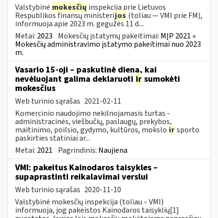
Valstybinė
mokesčių
inspekcija prie Lietuvos
Respublikos finansų ministeri
jos
(toliau — VMI prie FM),
informuoja apie 2023 m. gegužės 11 d....
Metai:
2023
Mokesčių įstatymų pakeitimai:
MĮP 2021 »
Mokesčių administravimo įstatymo pakeitimai nuo 2023
m.
Vasario 15-oji – paskutinė diena, kai
nevėluojant galima deklaruoti
ir
sumokėti
mokesčius
Web turinio sąrašas
2021-02-11
Komercinio naudojimo nekilnojamasis turtas -
administracinės, viešbučių, paslaugų, prekybos,
maitinimo, poilsio, gydymo, kultūros, mokslo
ir
sporto
paskirties statiniai ar...
Metai:
2021
Pagrindinis:
Naujiena
VMI: pakeitus Kainodaros taisykles –
supaprastinti reikalavimai verslui
Web turinio sąrašas
2020-11-10
Valstybinė mokesčių inspekcija (toliau – VMI)
informuoja, jog pakeistos Kainodaros taisyklių[1]