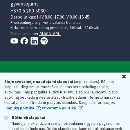
gyventojams:
+370 5 260 5060
Darbo laikas: I-IV 8.00-17.00, V 8.00-15.45.
Prieššventinę dieną - viena valanda trumpiau.
Kiekvieno mėnesio antrą penktadienį 8.00 val. - 12.00 val.
Mano VMI
Paklausimas per
Valstybinė mokesčių inspekcija prie Lietuvos
U
Respublikos finansų ministerijos
Šioje svetainėje naudojami slapukai
(angl. cookies). Būtinieji
slapukai įdiegiami automatiškai ir jiems nėra reikalingas Jūsų
Biudžetinė įstaiga. Juridinio asmens kodas — 188659752,
sutikimas. Taip pat galite sutikti ir su kitų slapukų naudojimu. Savo
adresas: Vasario 16-osios g. 14, 01107 Vilnius, Lietuva, el.paštas:
sutikimą bet kada galėsite atšaukti pakeisdami interneto naršyklės
vmi@vmi.lt
, E. pristatymo dėžutės adresas 188659752
nustatymus ir ištrindami įrašytus slapukus. Daugiau informacijos
Duomenys apie Valstybinę mokesčių inspekciją prie Lietuvos
Slapukų politika
;
Privatumo politika.
Respublikos finansų ministerijos kaupiami ir saugomi Juridinių
asmenų registre
Būtinieji slapukai
Naudojami sklandžiam svetainės veikimui ir įgalina pagrindines
svetainės funkcijas. Be šių slapukų svetainė negali tinkamai veikti.