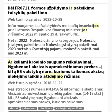
Dėl FR0711 formos užpildymo
ir
pateikimo
taisyklių pakeitimo
Web turinio sąrašas
2022-10-28
Informuojame, kad Valstybinės mokesčių inspekci
jos
prie Lietuvos Respublikos finansų ministeri
jos
viršininko 2022 m. spalio 19 d. įsakymu Nr....
Metai:
2022
Mokesčių žinyno kategorijos:
Mokesčių
įstatymų pakeitimai » Mokesčių įstatymų pakeitimai
2023 metais » Gyventojų pajamų mokesčio pakeitimai
nuo 2023 m.
Ar
keliami krovinio saugumo reikalavimai,
išgabenant akcizais apmokestinamas prekes...į
kitą ES valstybę narę, kurioms taikomas akcizų
mokėjimo laikino
atidėjimo
režimas
Web turinio sąrašas
2018-11-22
Registracijos numeris KM1456 Ši informacija skelbiama:
Akcizais apmokestinamų prekių gabenimas (14-18 str.) Į
kitą ES valstybę narę išgabenant akcizais
apmokestinamas prekes, kurioms taikomas...
akcizai
gabenimas
išvežimas
akcizų įstatymo 15 str