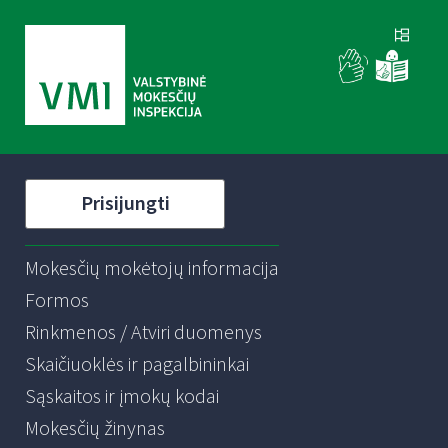
Prisijungti
Mokesčių mokėtojų informacija
Formos
Rinkmenos / Atviri duomenys
Skaičiuoklės ir pagalbininkai
Sąskaitos ir įmokų kodai
Mokesčių žinynas