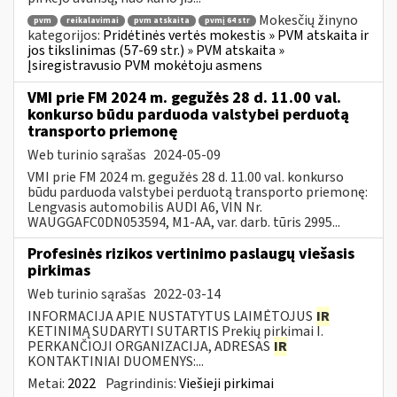
Mokesčių žinyno
pvm
reikalavimai
pvm atskaita
pvmį 64 str
kategorijos:
Pridėtinės vertės mokestis » PVM atskaita ir
jos tikslinimas (57-69 str.) » PVM atskaita »
Įsiregistravusio PVM mokėtoju asmens
VMI prie FM 2024 m. gegužės 28 d. 11.00 val.
konkurso būdu parduoda valstybei perduotą
transporto priemonę
Web turinio sąrašas
2024-05-09
VMI prie FM 2024 m. gegužės 28 d. 11.00 val. konkurso
būdu parduoda valstybei perduotą transporto priemonę:
Lengvasis automobilis AUDI A6, VIN Nr.
WAUGGAFC0DN053594, M1-AA, var. darb. tūris 2995...
Profesinės rizikos vertinimo paslaugų viešasis
pirkimas
Web turinio sąrašas
2022-03-14
INFORMACIJA APIE NUSTATYTUS LAIMĖTOJUS
IR
KETINIMĄ SUDARYTI SUTARTIS Prekių pirkimai I.
PERKANČIOJI ORGANIZACIJA, ADRESAS
IR
KONTAKTINIAI DUOMENYS:...
Metai:
2022
Pagrindinis:
Viešieji pirkimai