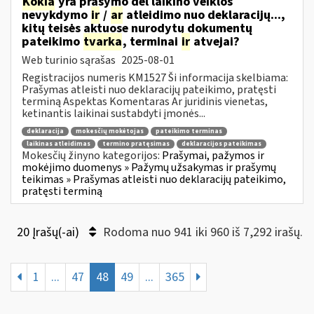
Kokia
yra prašymo dėl laikino veiklos
nevykdymo
ir
/
ar
atleidimo nuo deklaracijų...,
kitų teisės aktuose nurodytų dokumentų
pateikimo
tvarka
, terminai
ir
atvejai?
Web turinio sąrašas
2025-08-01
Registracijos numeris KM1527 Ši informacija skelbiama:
Prašymas atleisti nuo deklaracijų pateikimo, pratęsti
terminą Aspektas Komentaras Ar juridinis vienetas,
ketinantis laikinai sustabdyti įmonės...
deklaracija
mokesčių mokėtojas
pateikimo terminas
laikinas atleidimas
termino pratęsimas
deklaracijos pateikimas
Mokesčių žinyno kategorijos:
Prašymai, pažymos ir
mokėjimo duomenys » Pažymų užsakymas ir prašymų
teikimas » Prašymas atleisti nuo deklaracijų pateikimo,
pratęsti terminą
20 Įrašų(-ai)
Rodoma nuo 941 iki 960 iš 7,292 irašų.
1
...
47
48
49
...
365