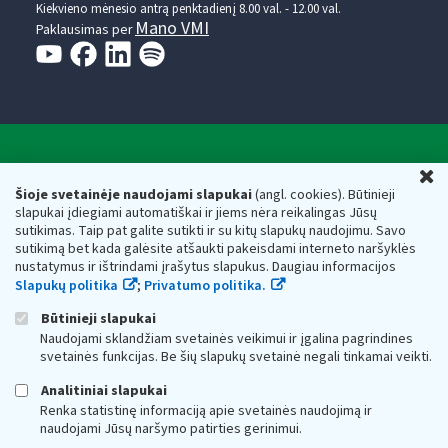
Kiekvieno mėnesio antrą penktadienį 8.00 val. - 12.00 val.
Mano VMI
Paklausimas per
Valstybinė mokesčių inspekcija prie Lietuvos
U
Respublikos finansų ministerijos
Šioje svetainėje naudojami slapukai
(angl. cookies). Būtinieji
slapukai įdiegiami automatiškai ir jiems nėra reikalingas Jūsų
Biudžetinė įstaiga. Juridinio asmens kodas — 188659752,
sutikimas. Taip pat galite sutikti ir su kitų slapukų naudojimu. Savo
adresas: Vasario 16-osios g. 14, 01107 Vilnius, Lietuva, el.paštas:
sutikimą bet kada galėsite atšaukti pakeisdami interneto naršyklės
vmi@vmi.lt
, E. pristatymo dėžutės adresas 188659752
nustatymus ir ištrindami įrašytus slapukus. Daugiau informacijos
Duomenys apie Valstybinę mokesčių inspekciją prie Lietuvos
Slapukų politika
;
Privatumo politika.
Respublikos finansų ministerijos kaupiami ir saugomi Juridinių
asmenų registre
Būtinieji slapukai
Naudojami sklandžiam svetainės veikimui ir įgalina pagrindines
svetainės funkcijas. Be šių slapukų svetainė negali tinkamai veikti.
Analitiniai slapukai
Renka statistinę informaciją apie svetainės naudojimą ir
naudojami Jūsų naršymo patirties gerinimui.