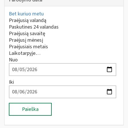
Bet kuriuo metu
Praėjusią valandą
Paskutines 24 valandas
Praėjusią savaitę
Praėjusį mėnesį
Praėjusiais metais
Laikotarpyje…
Nuo
Iki
Paieška