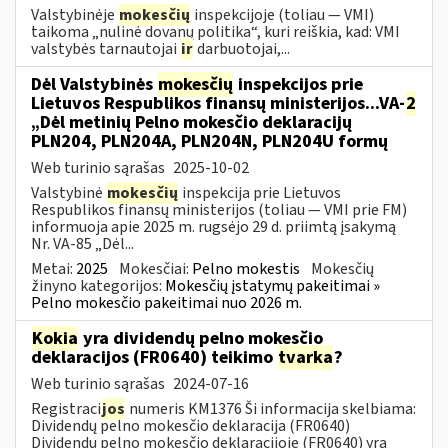
Valstybinėje
mokesčių
inspekcijoje (toliau — VMI)
taikoma „nulinė dovanų politika“, kuri reiškia, kad: VMI
valstybės tarnautojai
ir
darbuotojai,...
Dėl Valstybinės
mokesčių
inspekcijos prie
Lietuvos Respublikos finansų ministerijos...VA-
2
„Dėl metinių Pelno mokesčio deklaracijų
PLN204, PLN204A, PLN204N, PLN204U formų
Web turinio sąrašas
2025-10-02
Valstybinė
mokesčių
inspekcija prie Lietuvos
Respublikos finansų ministerijos (toliau — VMI prie FM)
informuoja apie 2025 m. rugsėjo 29 d. priimtą įsakymą
Nr. VA-85 „Dėl...
Metai:
2025
Mokesčiai:
Pelno mokestis
Mokesčių
žinyno kategorijos:
Mokesčių įstatymų pakeitimai »
Pelno mokesčio pakeitimai nuo 2026 m.
Kokia
yra dividendų pelno mokesčio
deklaracijos (FR0640) teikimo
tvarka
?
Web turinio sąrašas
2024-07-16
Registraci
jos
numeris KM1376 Ši informacija skelbiama:
Dividendų pelno mokesčio deklaracija (FR0640)
Dividendų pelno mokesčio deklaracijoje (FR0640) yra