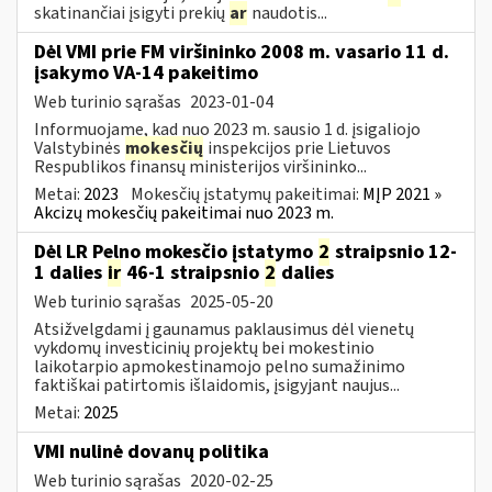
skatinančiai įsigyti prekių
ar
naudotis...
Dėl VMI prie FM viršininko 2008 m. vasario 11 d.
įsakymo VA-14 pakeitimo
Web turinio sąrašas
2023-01-04
Informuojame, kad nuo 2023 m. sausio 1 d. įsigaliojo
Valstybinės
mokesčių
inspekcijos prie Lietuvos
Respublikos finansų ministerijos viršininko...
Metai:
2023
Mokesčių įstatymų pakeitimai:
MĮP 2021 »
Akcizų mokesčių pakeitimai nuo 2023 m.
Dėl LR Pelno mokesčio įstatymo
2
straipsnio 12-
1 dalies
ir
46-1 straipsnio
2
dalies
Web turinio sąrašas
2025-05-20
Atsižvelgdami į gaunamus paklausimus dėl vienetų
vykdomų investicinių projektų bei mokestinio
laikotarpio apmokestinamojo pelno sumažinimo
faktiškai patirtomis išlaidomis, įsigyjant naujus...
Metai:
2025
VMI nulinė dovanų politika
Web turinio sąrašas
2020-02-25