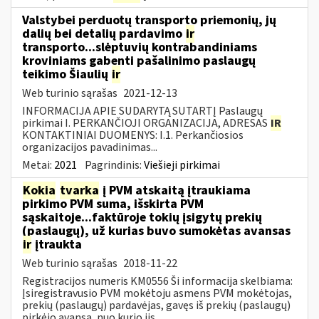
Valstybei perduotų transporto priemonių, jų
dalių bei detalių pardavimo
ir
transporto...slėptuvių kontrabandiniams
kroviniams gabenti pašalinimo paslaugų
teikimo Šiaulių
ir
Web turinio sąrašas
2021-12-13
INFORMACIJA APIE SUDARYTĄ SUTARTĮ Paslaugų
pirkimai I. PERKANČIOJI ORGANIZACIJA, ADRESAS
IR
KONTAKTINIAI DUOMENYS: I.1. Perkančiosios
organizacijos pavadinimas...
Metai:
2021
Pagrindinis:
Viešieji pirkimai
Kokia
tvarka
į PVM atskaitą įtraukiama
pirkimo PVM suma, išskirta PVM
sąskaitoje...faktūroje tokių įsigytų prekių
(paslaugų), už kurias buvo sumokėtas avansas
ir
įtraukta
Web turinio sąrašas
2018-11-22
Registracijos numeris KM0556 Ši informacija skelbiama:
Įsiregistravusio PVM mokėtoju asmens PVM mokėtojas,
prekių (paslaugų) pardavėjas, gavęs iš prekių (paslaugų)
pirkėjo avansą, nuo kurio jis...