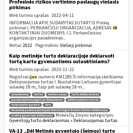
Profesinės rizikos vertinimo paslaugų viešasis
pirkimas
Web turinio sąrašas
2022-04-11
INFORMACIJA APIE SUDARYTAS SUTARTIS Prekių
pirkimai I. PERKANČIOJI ORGANIZACIJA, ADRESAS
IR
KONTAKTINIAI DUOMENYS: I.1. Perkančiosios
organizacijos pavadinimas...
Metai:
2022
Pagrindinis:
Viešieji pirkimai
Kaip metinėje turto deklaracijoje deklaruoti
turtą kartu gyvenantiems sutuoktiniams?
Web turinio sąrašas
2023-11-22
Registraci
jos
numeris KM1285 Ši informacija skelbiama:
Deklaruojamas turtas I. Nuolatiniai Lietuvos gyventojai
sulaukę 18 m., taip pat sulaukę 18 m....
sutuoktiniai
turtas
šeimos narys
turto deklaravimas
parama būstui įsigyti ar išsinuomoti
deklaruojamas turtas
teisė nuolat gyventi
18 m
finansinė paskata pirmajam būstui įsigyti bendra šeimos deklaracija
Mokesčių žinyno kategorijos:
atskira gyventojo deklaracija
Gyventojų turto deklaravimas » Deklaruojamas turtas
VA-13 „Dėl Metinės gyventojo (šeimos) turto