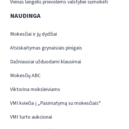
Vienas langelis prievolėms valstybei sumokėti
NAUDINGA
Mokesčiai ir jų dydžiai
Atsiskaitymas grynaisiais pinigais
Dažniausiai užduodami klausimai
Mokesčių ABC
Viktorina moksleiviams
VMI kviečia į „Pasimatymą su mokesčiais“
VMI turto aukcionai