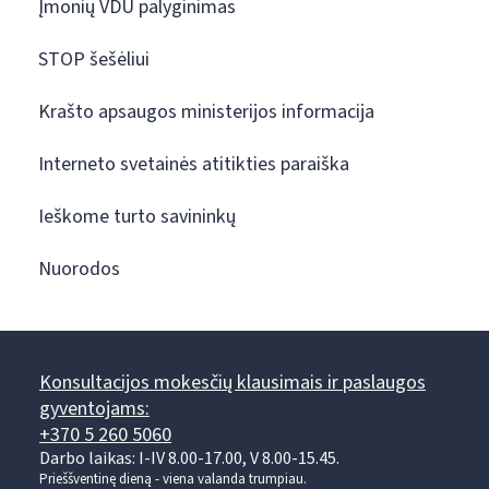
Įmonių VDU palyginimas
STOP šešėliui
Krašto apsaugos ministerijos informacija
Interneto svetainės atitikties paraiška
Ieškome turto savininkų
Nuorodos
Konsultacijos mokesčių klausimais ir paslaugos
gyventojams:
+370 5 260 5060
Darbo laikas: I-IV 8.00-17.00, V 8.00-15.45.
Prieššventinę dieną - viena valanda trumpiau.