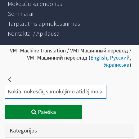
Mokesčių kalendorius
Seminarai
Tarptautinis apmokestinimas
Kontaktai / Apklausa
VMI Machine translation / VMI Машинный перевод /
VMI Машинний переклад (
English
,
Русский
,
Українська
)
Paieška
Kategorijos