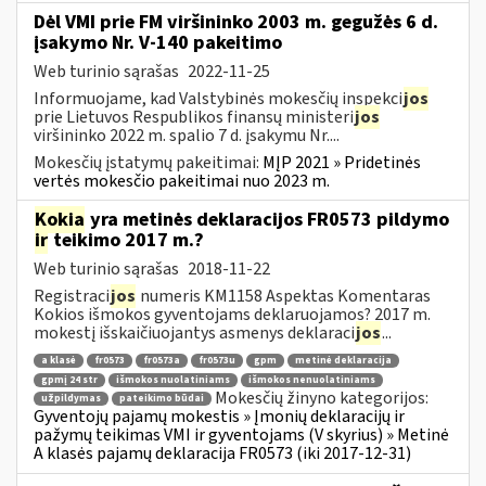
Dėl VMI prie FM viršininko 2003 m. gegužės 6 d.
įsakymo Nr. V-140 pakeitimo
Web turinio sąrašas
2022-11-25
Informuojame, kad Valstybinės mokesčių inspekci
jos
prie Lietuvos Respublikos finansų ministeri
jos
viršininko 2022 m. spalio 7 d. įsakymu Nr....
Mokesčių įstatymų pakeitimai:
MĮP 2021 » Pridetinės
vertės mokesčio pakeitimai nuo 2023 m.
Kokia
yra metinės deklaracijos FR0573 pildymo
ir
teikimo 2017 m.?
Web turinio sąrašas
2018-11-22
Registraci
jos
numeris KM1158 Aspektas Komentaras
Kokios išmokos gyventojams deklaruojamos? 2017 m.
mokestį išskaičiuojantys asmenys deklaraci
jos
...
a klasė
fr0573
fr0573a
fr0573u
gpm
metinė deklaracija
gpmį 24 str
išmokos nuolatiniams
išmokos nenuolatiniams
Mokesčių žinyno kategorijos:
užpildymas
pateikimo būdai
Gyventojų pajamų mokestis » Įmonių deklaracijų ir
pažymų teikimas VMI ir gyventojams (V skyrius) » Metinė
A klasės pajamų deklaracija FR0573 (iki 2017-12-31)