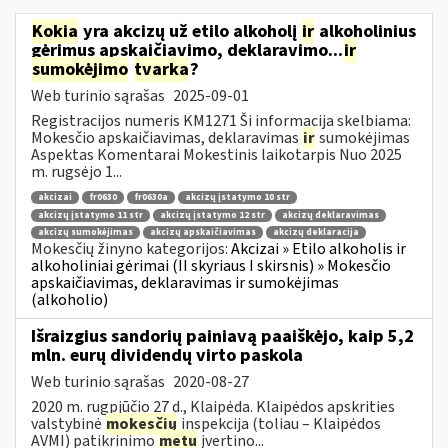
Kokia
yra akcizų už etilo alkoholį
ir
alkoholinius
gėrimus apskaičiavimo, deklaravimo...
ir
sumokėjimo
tvarka
?
Web turinio sąrašas
2025-09-01
Registracijos numeris KM1271 Ši informacija skelbiama:
Mokesčio apskaičiavimas, deklaravimas
ir
sumokėjimas
Aspektas Komentarai Mokestinis laikotarpis Nuo 2025
m. rugsėjo 1...
akcizai
fr0630
fr0630a
akcizų įstatymo 10 str
akcizų įstatymo 11 str
akcizų įstatymo 12 str
akcizų deklaravimas
akcizų sumokėjimas
akcizų apskaičiavimas
akcizų deklaracija
Mokesčių žinyno kategorijos:
Akcizai » Etilo alkoholis ir
alkoholiniai gėrimai (II skyriaus I skirsnis) » Mokesčio
apskaičiavimas, deklaravimas ir sumokėjimas
(alkoholio)
Išraizgius sandorių painiavą paaiškėjo, kaip 5,2
mln. eurų dividendų virto paskola
Web turinio sąrašas
2020-08-27
2020 m. rugpjūčio 27 d., Klaipėda. Klaipėdos apskrities
valstybinė
mokesčių
inspekcija (toliau – Klaipėdos
AVMI) patikrinimo
metu
įvertino...