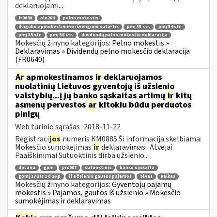
deklaruojami...
fr0640
pln204
pelno mokestis
dvigubo apmokestinimo išvengimo sutartis
pmį 33 str.
pmį 34 str.
pmį 35 str.
pmį 36 str.
dividendų pelno mokesčio deklaracija
Mokesčių žinyno kategorijos:
Pelno mokestis »
Deklaravimas » Dividendų pelno mokesčio deklaracija
(FR0640)
Ar
apmokestinamos
ir
deklaruojamos
nuolatinių Lietuvos gyventojų iš užsienio
valstybių...į jų banko sąskaitas artimų
ir
kitų
asmenų pervestos
ar
kitokiu būdu perduotos
pinigų
Web turinio sąrašas
2018-11-22
Registraci
jos
numeris KM0885 Ši informacija skelbiama:
Mokesčio sumokėjimas
ir
deklaravimas Atvejai
Paaiškinimai Sutuoktinis dirba užsienio...
dovana
gpm
prc907
sutuoktinis
banko sąskaita
gpmį 17 str 1 d 26 p
iš užsienio gautos pajamos
tėvas
vaikas
Mokesčių žinyno kategorijos:
Gyventojų pajamų
mokestis » Pajamos, gautos iš užsienio » Mokesčio
sumokėjimas ir deklaravimas