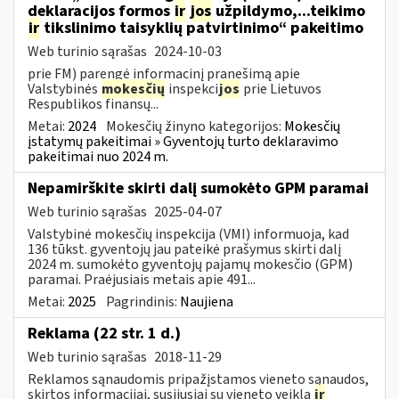
deklaracijos formos
ir
jos
užpildymo,...teikimo
ir
tikslinimo taisyklių patvirtinimo“ pakeitimo
Web turinio sąrašas
2024-10-03
prie FM) parengė informacinį pranešimą apie
Valstybinės
mokesčių
inspekci
jos
prie Lietuvos
Respublikos finansų...
Metai:
2024
Mokesčių žinyno kategorijos:
Mokesčių
įstatymų pakeitimai » Gyventojų turto deklaravimo
pakeitimai nuo 2024 m.
Nepamirškite skirti dalį sumokėto GPM paramai
Web turinio sąrašas
2025-04-07
Valstybinė mokesčių inspekcija (VMI) informuoja, kad
136 tūkst. gyventojų jau pateikė prašymus skirti dalį
2024 m. sumokėto gyventojų pajamų mokesčio (GPM)
paramai. Praėjusiais metais apie 491...
Metai:
2025
Pagrindinis:
Naujiena
Reklama (22 str. 1 d.)
Web turinio sąrašas
2018-11-29
Reklamos sąnaudomis pripažįstamos vieneto sąnaudos,
skirtos informacijai, susijusiai su vieneto veikla
ir